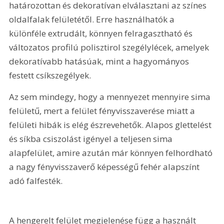
határozottan és dekoratívan elválasztani az színes 
oldalfalak felületétől. Erre használhatók a 
különféle extrudált, könnyen felragasztható és 
változatos profilú polisztirol szegélylécek, amelyek 
dekoratívabb hatásúak, mint a hagyományos 
festett csíkszegélyek.
Az sem mindegy, hogy a mennyezet mennyire sima 
felületű, mert a felület fényvisszaverése miatt a 
felületi hibák is elég észrevehetők. Alapos glettelést 
és síkba csiszolást igényel a teljesen sima 
alapfelület, amire azután már könnyen felhordható 
a nagy fényvisszaverő képességű fehér alapszínt 
adó falfesték.
A hengerelt felület megjelenése függ a használt 