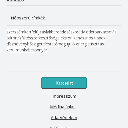
Népszerű címkék
szerszám
kert
felújítás
lakberendezés
kreatív ötlet
barkácsolás
bútor
víz
fűtés
szerkesztőség
elektronika
hasznos tippek
dísznövény
hőszigetelés
tető
megújuló energia
tisztítás
kerti munka
beton
nyár
Kapcsolat
Impresszum
Médiaajánlat
Adatvédelem