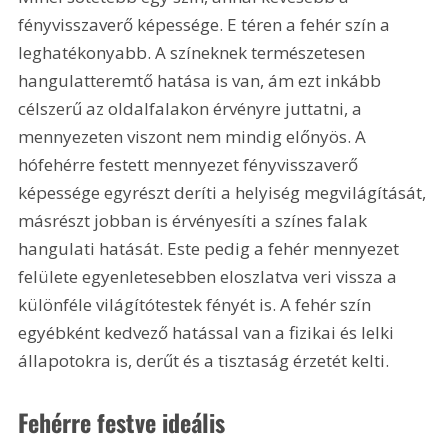
fényvisszaverő képessége. E téren a fehér szín a 
leghatékonyabb. A színeknek természetesen 
hangulatteremtő hatása is van, ám ezt inkább 
célszerű az oldalfalakon érvényre juttatni, a 
mennyezeten viszont nem mindig előnyös. A 
hófehérre festett mennyezet fényvisszaverő 
képessége egyrészt deríti a helyiség megvilágítását, 
másrészt jobban is érvényesíti a színes falak 
hangulati hatását. Este pedig a fehér mennyezet 
felülete egyenletesebben eloszlatva veri vissza a 
különféle világítótestek fényét is. A fehér szín 
egyébként kedvező hatással van a fizikai és lelki 
állapotokra is, derűt és a tisztaság érzetét kelti.
Fehérre festve ideális