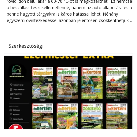
rövid időn belül akár a 60-70 °C-ot is megközelítheti. Ez nemcsak
n
a beszállást teszi kellemetlenné, hanem az autó állapotára és a
benne hagyott tárgyakra is káros hatással lehet. Néhány
egyszerű óvintézkedéssel azonban jelentősen csökkenthetjük a
hőség káros hatásait.
l
Szerkesztőségi