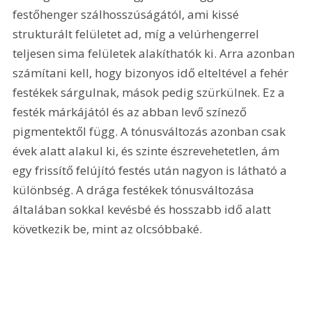
festőhenger szálhosszúságától, ami kissé 
strukturált felületet ad, míg a velúrhengerrel 
teljesen sima felületek alakíthatók ki. Arra azonban 
számítani kell, hogy bizonyos idő elteltével a fehér 
festékek sárgulnak, mások pedig szürkülnek. Ez a 
festék márkájától és az abban levő színező 
pigmentektől függ. A tónusváltozás azonban csak 
évek alatt alakul ki, és szinte észrevehetetlen, ám 
egy frissítő felújító festés után nagyon is látható a 
különbség. A drága festékek tónusváltozása 
általában sokkal kevésbé és hosszabb idő alatt 
következik be, mint az olcsóbbaké.