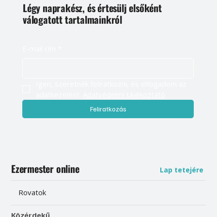
Légy naprakész, és értesülj elsőként
válogatott tartalmainkról
E-mail cím
*
Igen, szeretnék feliratkozni, és elfogadom az 
adatkezelést. 
Adatvédelmi tájékoztató
Feliratkozás
Ezermester online
Lap tetejére
Rovatok
Közérdekű