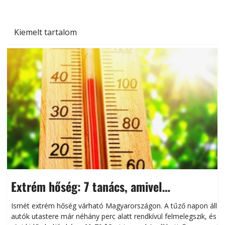
Kiemelt tartalom
Extrém hőség: 7 tanács, amivel
megóvhatjuk autónkat a nyári károktól
Ismét extrém hőség várható Magyarországon. A tűző napon álló
autók utastere már néhány perc alatt rendkívül felmelegszik, és