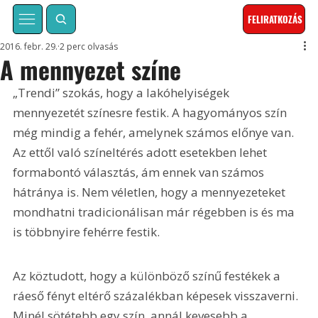
FELIRATKOZÁS
2016. febr. 29.
2 perc olvasás
A mennyezet színe
„Trendi” szokás, hogy a lakó­helyiségek 
mennyezetét színesre festik. A hagyományos szín 
még mindig a fehér, amelynek számos előnye van. 
Az ettől való színeltérés adott esetekben lehet 
formabontó választás, ám ennek van számos 
hátránya is. Nem véletlen, hogy a mennyezeteket 
mondhatni tradicionálisan már régebben is és ma 
is többnyire fehérre festik.
Az köztudott, hogy a különböző színű festékek a 
ráeső fényt eltérő százalékban képesek visszaverni. 
Minél sötétebb egy szín, annál kevesebb a 