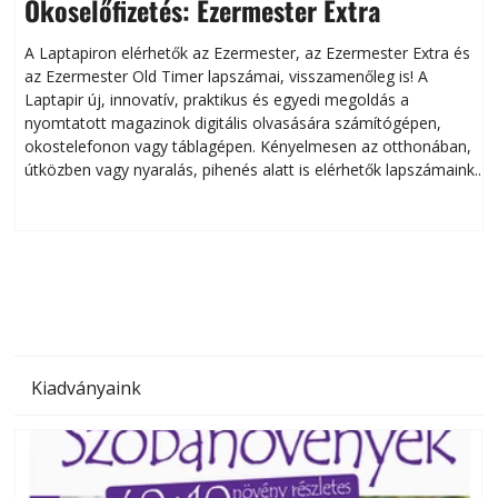
Okoselőfizetés: Ezermester Extra
A Laptapiron elérhetők az Ezermester, az Ezermester Extra és
az Ezermester Old Timer lapszámai, visszamenőleg is! A
Laptapir új, innovatív, praktikus és egyedi megoldás a
L
nyomtatott magazinok digitális olvasására számítógépen,
okostelefonon vagy táblagépen. Kényelmesen az otthonában,
útközben vagy nyaralás, pihenés alatt is elérhetők lapszámaink.
ú
Bárhol, bármikor, akár külföldön élve vagy dolgozva is
B
olvashatók az Ezermester lapszámai. A Laptapir kényelmes
megoldás, mert: – t
Kiadványaink