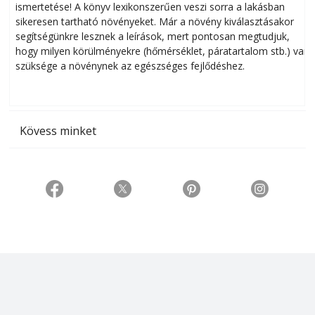
ismertetése! A könyv lexikonszerűen veszi sorra a lakásban
s
sikeresen tart­ha­tó növényeket. Már a növény kiválasztásakor
h
segítségünkre lesznek a leírások, mert pontosan megtudjuk,
k
hogy milyen körülményekre (hőmérséklet, páratartalom stb.) van
szüksége a növénynek az egészséges fejlődéshez.
t
Kövess minket