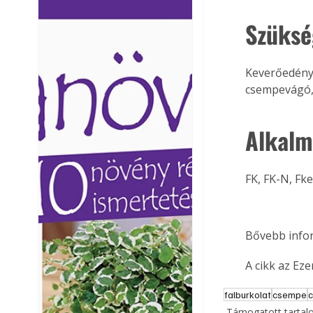
Ezermester lapszámai. A
Ezermester lapszámai
Szüksé
Laptapir kényelmes megoldás,
Laptapir kényelmes 
mert: – t
mert: – t
Keverőedény,
csempevágó, 
Alkalm
FK, FK-N, Fke
Bővebb infor
A cikk az Ez
falburkolat
csempe
Támogatott tarta