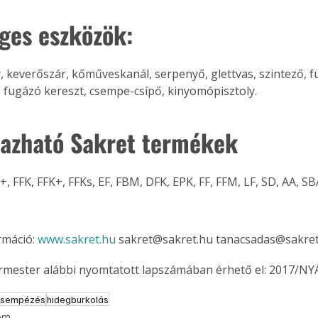
. A
ges eszközök:
megoldás,
 keverőszár, kőműveskanál, serpenyő, glettvas, szintező, f
fugázó kereszt, csempe-csípő, kinyomópisztoly.
azható Sakret termékek
+, FFK, FFK+, FFKs, EF, FBM, DFK, EPK, FF, FFM, LF, SD, AA, SB
máció: 
www.sakret.hu 
sakret@sakret.hu tanacsadas@sakret
ermester alábbi nyomtatott lapszámában érhető el: 2017/NY
csempézés
hidegburkolás
lom