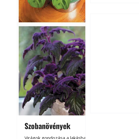
Hogyan válasszunk
fenntartható kert
Szobanövények
Virágoskert: k
teraszon, laká
Virágok gondozása a lakásban,