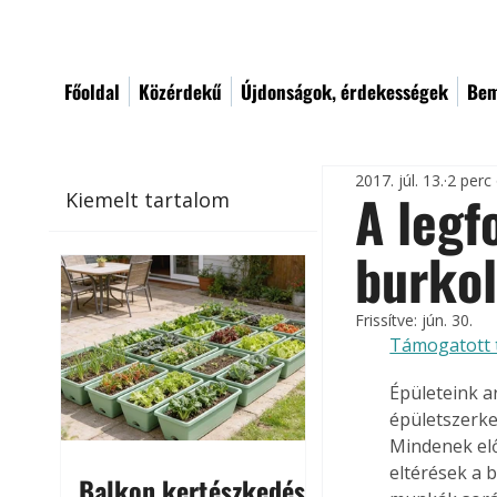
Főoldal
Közérdekű
Újdonságok, érdekességek
Bem
2017. júl. 13.
2 perc
A legf
Kiemelt tartalom
burkol
Frissítve:
jún. 30.
Támogatott 
Épületeink ar
épületszerkez
Mindenek elő
eltérések a 
Balkon kertészkedés