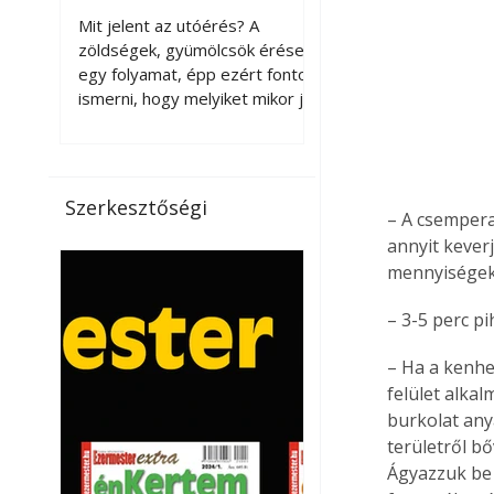
érnek tovább leszedés
Mit jelent az utóérés? A
után?
zöldségek, gyümölcsök érése
egy folyamat, épp ezért fontos
ismerni, hogy melyiket mikor jó
leszedni. Meg kell különböztetni
a gazdasági és a biológiai
érettséget. Például a
paradicsomot sokszor
Szerkesztőségi
– A csempera
gazdasági érettségben, azaz
félig éretten szedik le, ezután
annyit kever
utaztatják hosszan, és még
mennyiségeke
pulton tartható kell legyen.
Utóérik eközben, de nem lesz
– 3-5 perc p
olyan ízű, mint amit a saját
kertünkben, biológiai
– Ha a kenhet
érettségben szedünk le. Teljes
felület alka
érettségben szedve nem
burkolat any
tárolható h
területről b
Ágyazzuk be 