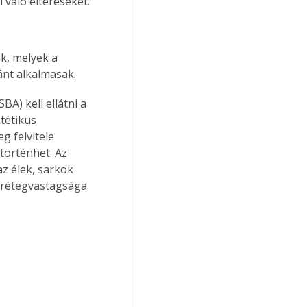
való eltéréseket.
k, melyek a 
ánt alkalmasak.
A) kell ellátni a 
tétikus 
g felvitele 
történhet. Az 
z élek, sarkok 
 rétegvastagsága 