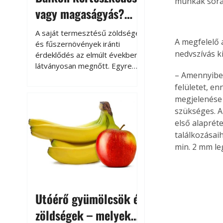
munkák során
vagy magaságyás?
Helytakarékos
A saját termesztésű zöldségek
A megfelelő 
kertészkedés
és fűszernövények iránti
nedvszívás k
érdeklődés az elmúlt években
látványosan megnőtt. Egyre
– Amennyiben 
többen szeretnék tudni, honnan
felületet, e
származik az élelmiszer az
asztalukra, miközben a
megjelenése 
kertészkedés sokak számára
szükséges. A 
kikapcsolódást és feltöltődést
első alaprét
is jelent.
találkozásai
min. 2 mm le
Utóérő gyümölcsök és
zöldségek – melyek