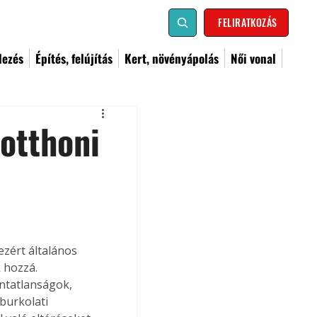
FELIRATKOZÁS
dezés
Építés, felújítás
Kert, növényápolás
Női vonal
 otthoni
ezért általános 
 hozzá. 
ntatlanságok, 
burkolati 