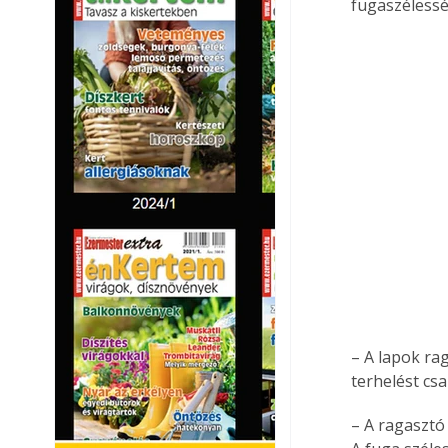
fugaszélessé
– A lapok rag
terhelést csa
– A ragasztó