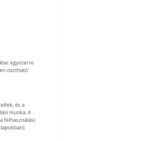
ése: egyszerre 
yen osztható 
eltek, és a 
lási munka. A 
 felhasználási 
tlapokban). 
 