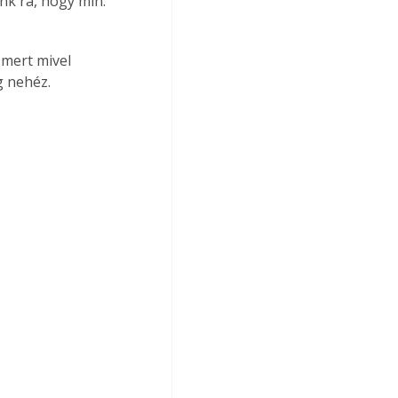
k rá, hogy min. 
 mert mivel 
g nehéz.