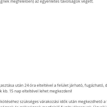
gnek megfelelően) az egyenletes távolságok végett.
asztása után 24 óra elteltével a felület járható, fugázható, de
k kb. 15 nap elteltével lehet megkezdeni!
 kötéséhez szükséges várakozási idők után megkezdhető a 