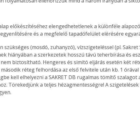
 folyamatosan ellenőrizzük mind a három irányban a síktól 
alap előkészítéséhez elengedhetetlenek a különféle alapozó
iegyenlítésére és a megfelelő tapadófelület elérésére egyar
szükséges (mosdó, zuhanyzó), vízszigeteléssel (pl. Sakret SB
nnek hiányában a szerkezetek hosszú távú teherbírása és esz
nem biztosítható. Hengeres és simító eljárás esetén két réte
második réteg felhordása az első felvitele után kb. 1 órával 
egbe kell elhelyezni a SAKRET DB rugalmas tömítő szalagot a
hoz. Törekedjünk a teljes hézagmentességre! A szigetelések
gyen.