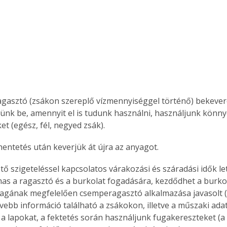
gasztó (zsákon szereplő vízmennyiséggel történő) bekever
jünk be, amennyit el is tudunk használni, használjunk könn
t (egész, fél, negyed zsák).
ihentetés után keverjük át újra az anyagot.
ő szigeteléssel kapcsolatos várakozási és száradási idők let
lmas a ragasztó és a burkolat fogadására, kezdődhet a burko
agának megfelelően csemperagasztó alkalmazása javasolt (a
ővebb információ található a zsákokon, illetve a műszaki ada
a lapokat, a fektetés során használjunk fugakereszteket (a