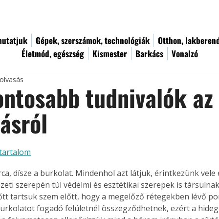
utatjuk
Gépek, szerszámok, technológiák
Otthon, lakberen
Életmód, egészség
Kismester
Barkács
Vonalzó
 olvasás
ontosabb tudnivalók az
ásról
tartalom
ca, dísze a burkolat. Mindenhol azt látjuk, érintkezünk vele 
eti szerepén túl védelmi és esztétikai szerepek is társulnak
tt tartsuk szem előtt, hogy a megelőző rétegekben lévő po
burkolatot fogadó felületnél összegződhetnek, ezért a hideg