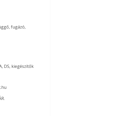
üggő, fugázó, 
A, DS, kiegészítők
.hu 
ÁR.