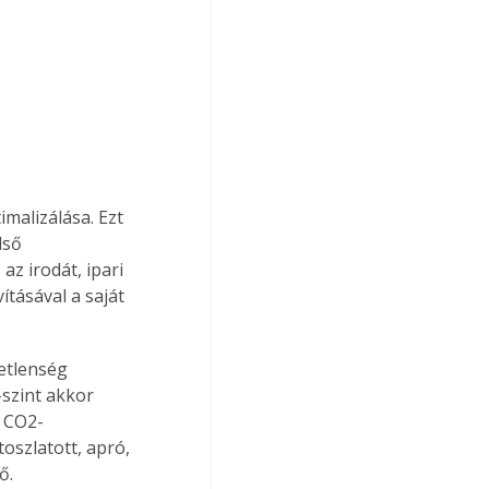
malizálása. Ezt 
lső 
z irodát, ipari 
tásával a saját 
etlenség 
-szint akkor 
A CO2-
oszlatott, apró, 
ő.