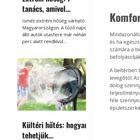
tanács, amivel
Komfor
megóvhatjuk
Ismét extrém hőség várható
autónkat a nyári
Magyarországon. A tűző napon
Mindazonálta
álló autók utastere már néhány
károktól
perc alatt rendkívül
és ha egészs
felmelegszik, és rövid időn belül
számára a be
akár a 60-70 °C-ot is
befolyásolják
megközelítheti. Ez nemcsak a
beszállást teszi kellemetlenné,
A beltérben 
hanem az autó állapotára és a
levegőtől. Az
benne hagyott tárgyakra is
dolog szenny
káros hatással lehet. Néhány
teljesítmény
egyszerű óvintézkedéssel
féle szennye
azonban jelentősen
épületszerkez
csökkenthetjük a hőség káros
hatásait.
Kültéri hűtés: hogyan
tehetjük