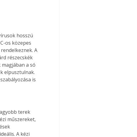
vírusok hosszú 
 °C-os közepes 
 rendelkeznek. A 
árd részecskék 
 magjában a só 
k elpusztulnak. 
szabályozása is 
agyobb terek 
ézi műszereket, 
ések 
eális. A kézi 