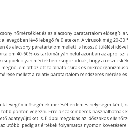
csony hőmérséklet és az alacsony páratartalom elősegíti a 
jét a levegőben lévő lebegő felületeken. A vírusok még 20-30
n és alacsony páratartalom mellett is hosszú túlélési idővel
tartalom 40-60%-os tartományán belül azonban az apró, szil
ékcseppek olyan mértékben zsugorodnak, hogy a részecskék
 megnő, emiatt az ott található csírák és mikroorganizmuso
mérése mellett a relatív páratartalom rendszeres mérése és 
ek levegőminőségének mérését érdemes helyiségenként, n
 több ponton végezni. Erre a szakemberek használhatnak k
hető adatgyűjtőket is. Előbbi megoldás az időszakos ellenőrz
 az utóbbi pedig az értékek folyamatos nyomon követésére id