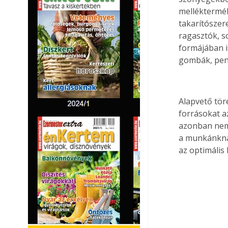
melléktermé
takarítószer
ragasztók, s
formájában i
gombák, pen
Alapvető tör
forrásokat a
azonban nem 
a munkánknak
az optimális