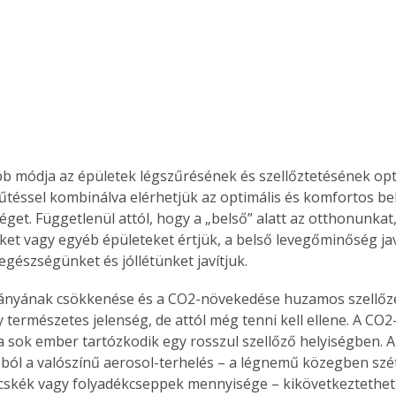
Együtt jobban megéri!
Bővebb információ itt!
k az
Együtt jobban megéri! A
mester
könyvek tetszőleges
er Old
párosítással kedvezményes
b módja az épületek légszűrésének és szellőztetésének opti
áron, 0 Ft postaköltséggel
hűtéssel kombinálva elérhetjük az optimális és komfortos be
ptapir új,
megrendelhetők!
et. Függetlenül attól, hogy a „belső” alatt az otthonunkat, a
és egyedi
ket vagy egyéb épületeket értjük, a belső levegőminőség javí
tt
lvasására
egészségünket és jóllétünket javítjuk.
elefonon
nyelmesen
rányának csökkenése és a CO2-növekedése huzamos szellőz
ben vagy
 természetes jelenség, de attól még tenni kell ellene. A CO2
t is
a sok ember tartózkodik egy rosszul szellőző helyiségben. 
. Bárhol,
ból a való­színű aerosol-terhelés – a légnemű közegben szét
ön élve
ecskék vagy folyadékcseppek mennyisége – kikö­vetkeztethet
ashatók az