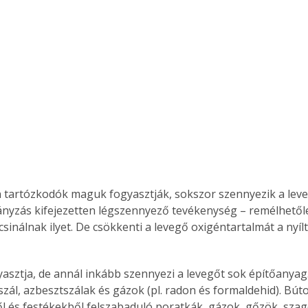
n tartózkodók maguk fogyasztják, sokszor szennyezik a leve
nyzás kifejezetten légszennyező tevékenység – remélhetől
sinálnak ilyet. De csökkenti a levegő oxigéntartalmát a nyíl
asztja, de annál inkább szennyezi a levegőt sok építőanyag.
szál, azbesztszálak és gázok (pl. radon és formaldehid). Bút
 és festékekből felszabaduló poratkák, gázok, gőzök, szag