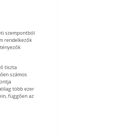
eti szempontból 
em rendelkezők 
 tényezők 
 tiszta 
ggően számos 
ontja 
tilag több ezer 
ein, függően az 