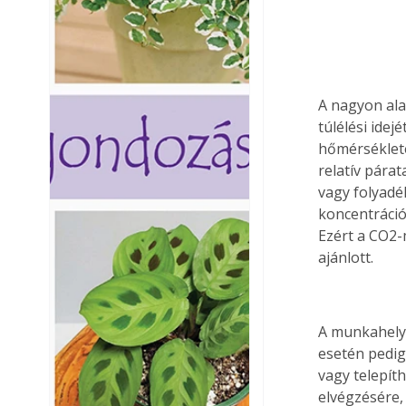
A nagyon ala
túlélési ide
hőmérséklete
relatív pára
vagy folyad
koncentráció
Ezért a CO2-
ajánlott.
A munkahely
esetén pedig
vagy telepít
elvégzésére,