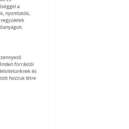
séggel a 
ók, nyomtatók, 
 vegyületek 
zőanyagok: 
szennyező 
inden forrástól 
etvitelünknek és 
ött hozzuk létre 