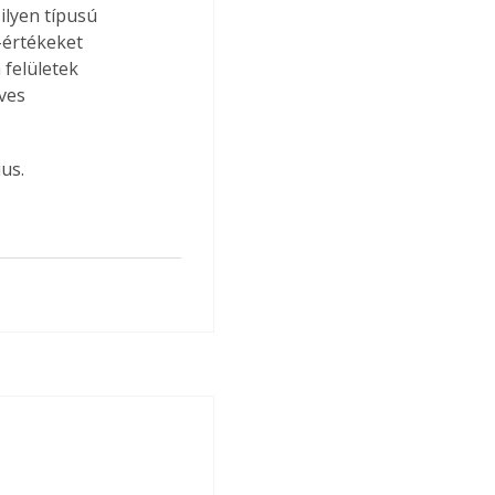
ilyen típusú 
értékeket 
felületek 
ves 
us.