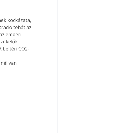
ek kockázata, 
ráció tehát az 
 az emberi 
rzékelők 
A beltéri CO2-
nél van.