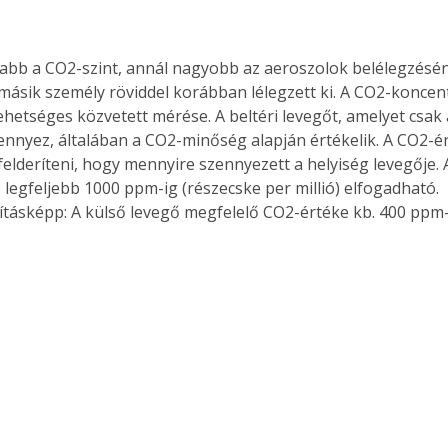
. A
megoldás,
bb a CO2-szint, annál nagyobb az aeroszolok belélegzésén
másik személy röviddel korábban lélegzett ki. A CO2-koncent
ehetséges közvetett mérése. A beltéri levegőt, amelyet csak
ennyez, általában a CO2-minőség alapján értékelik. A CO2-é
felderíteni, hogy mennyire szennyezett a helyiség levegője. 
 legfeljebb 1000 ppm-ig (részecske per millió) elfogadható. 
tásképp: A külső levegő megfelelő CO2-értéke kb. 400 ppm-