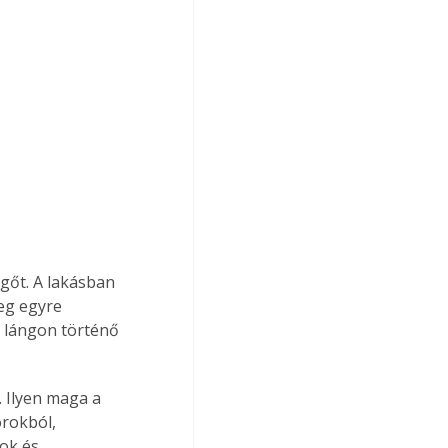
gőt. A lakásban 
eg egyre 
t lángon történő 
 Ilyen maga a 
orokból, 
ok és 