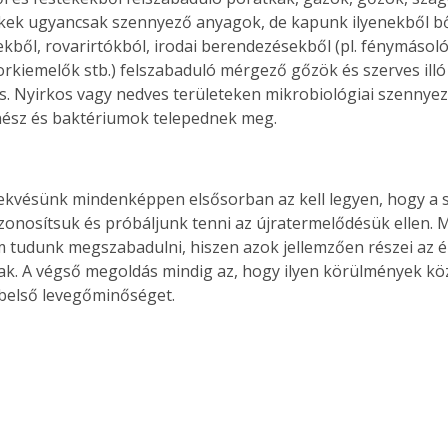
kek ugyancsak szennyező anyagok, de kapunk ilyenekből bő
ekből, rovarirtókból, irodai berendezésekből (pl. fénymásol
orkiemelők stb.) felszabaduló mérgező gőzök és szerves illó
s. Nyirkos vagy nedves területeken mikrobiológiai szennye
ész és baktériumok telepednek meg.
ekvésünk mindenképpen elsősorban az kell legyen, hogy a 
zonosítsuk és próbáljunk tenni az újratermelődésük ellen. M
tudunk megszabadulni, hiszen azok jellemzően részei az él
. A végső megoldás mindig az, hogy ilyen körülmények köz
 belső levegőminőséget.