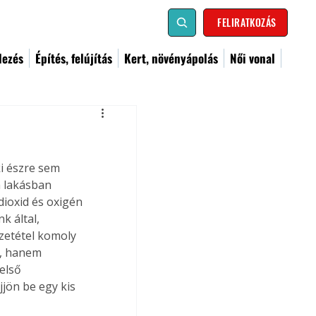
FELIRATKOZÁS
dezés
Építés, felújítás
Kert, növényápolás
Női vonal
i észre sem 
a lakásban 
dioxid és oxigén 
 által, 
zetétel komoly 
, hanem 
első 
jön be egy kis 