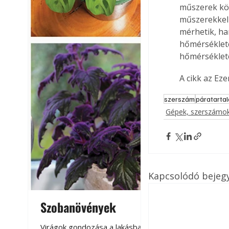
műszerek köz
műszerekkel 
mérhetik, ha
hőmérsékleté
hőmérséklete
A cikk az Ez
szerszám
páratarta
Gépek, szerszámok
Kapcsolódó bejeg
Szobanövények
Virágoskert: k
teraszon, laká
Virágok gondozása a lakásban,