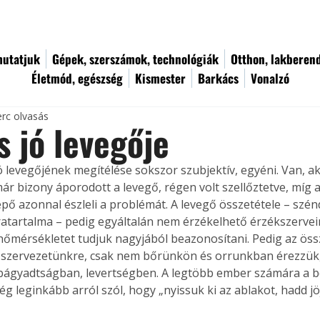
utatjuk
Gépek, szerszámok, technológiák
Otthon, lakberen
Életmód, egészség
Kismester
Barkács
Vonalzó
erc olvasás
s jó levegője
 levegőjének megítélése sokszor szubjektív, egyéni. Van, ak
már bizony áporodott a levegő, régen volt szellőztetve, míg 
pő azonnal észleli a problémát. A levegő összetétele – szén
ratartalma – pedig egyáltalán nem érzékelhető érzékszerveink
 hőmérsékletet tudjuk nagyjából beazonosítani. Pedig az öss
n szervezetünkre, csak nem bőrünkön és orrunkban érezzük
 bágyadtságban, levertségben. A legtöbb ember számára a b
g leginkább arról szól, hogy „nyissuk ki az ablakot, hadd jöj