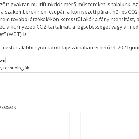
ött gyakran multifunkciós mérő műszereket is találunk. Az 
a szakemberek nem csupán a környezeti pára-, hő- és CO2-
nem további érzékelőkön keresztül akár a fényintenzitást, a 
t, a környezeti CO2-tartalmat, a légsebességet vagy a „ned
t” (WBT) is.
ermester alábbi nyomtatott lapszámában érhető el: 2021/júni
lom
, technológiák
yzések
ertben,
Gyógyító növények: a
sban
természet kincsei az