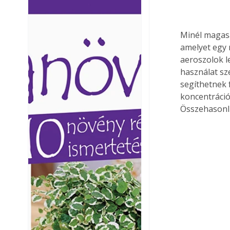
Ezermester lapszámai. A
Ezermester lapszámai
Laptapir kényelmes megoldás,
Laptapir kényelmes 
mert: – t
mert: – t
Minél magasa
amelyet egy 
aeroszolok l
használat sz
segíthetnek 
koncentráció
Összehasonlí