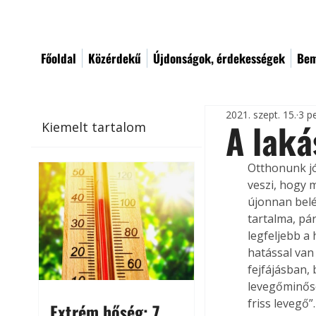
Főoldal
Közérdekű
Újdonságok, érdekességek
Bem
2021. szept. 15.
3 p
A laká
Kiemelt tartalom
Otthonunk jó
veszi, hogy 
újonnan belé
tartalma, pá
legfeljebb a
hatással va
fejfájásban,
levegőminősé
friss levegő”.
Extrém hőség: 7