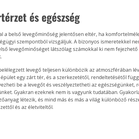
térzet és egészség
l a belső levegőminőség jelentősen eltér, ha komfortelmél
égügyi szempontból vizsgáljuk. A bizonyos ismeretekkel n
lső levegőminőséget látszólag számokkal ki nem fejezhető
.
belélegzett levegő teljesen különbözik az atmoszférában lévő
 épület egy zárt tér, és a szerkezetétől, rendeltetésétől fü
ezheti be a levegőt és veszélyeztetheti az egészségünket, r
ünket. Gyakran ezeknek nem is vagyunk tudatában. Gyakorla
zőanyag létezik, és mind más és más a világ különböző rész
ettől és az életviteltől.