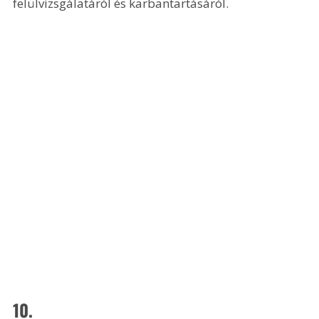
felülvizsgálatáról és karbantartásáról.
10.