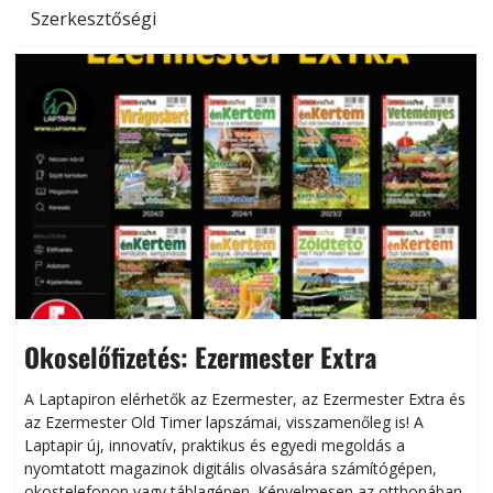
Szerkesztőségi
Okoselőfizetés: Ezermester Extra
A Laptapiron elérhetők az Ezermester, az Ezermester Extra és
az Ezermester Old Timer lapszámai, visszamenőleg is! A
Laptapir új, innovatív, praktikus és egyedi megoldás a
L
nyomtatott magazinok digitális olvasására számítógépen,
okostelefonon vagy táblagépen. Kényelmesen az otthonában,