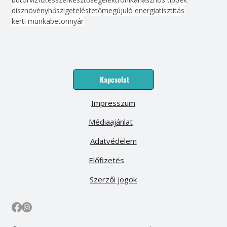
dísznövény
hőszigetelés
tető
megújuló energia
tisztítás
kerti munka
beton
nyár
Kapcsolat
Impresszum
Médiaajánlat
Adatvédelem
Előfizetés
Szerzői jogok