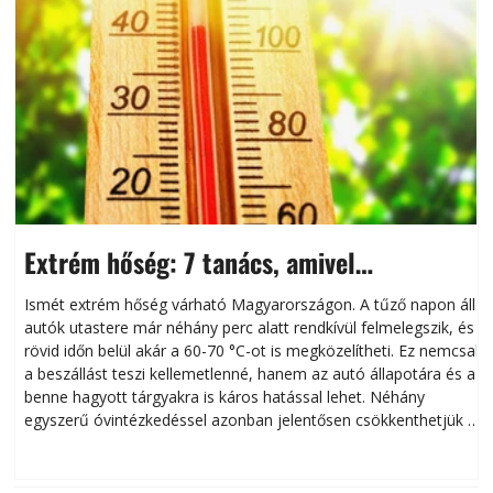
Extrém hőség: 7 tanács, amivel
megóvhatjuk autónkat a nyári károktól
Ismét extrém hőség várható Magyarországon. A tűző napon álló
autók utastere már néhány perc alatt rendkívül felmelegszik, és
rövid időn belül akár a 60-70 °C-ot is megközelítheti. Ez nemcsak
n
a beszállást teszi kellemetlenné, hanem az autó állapotára és a
benne hagyott tárgyakra is káros hatással lehet. Néhány
egyszerű óvintézkedéssel azonban jelentősen csökkenthetjük a
hőség káros hatásait.
l