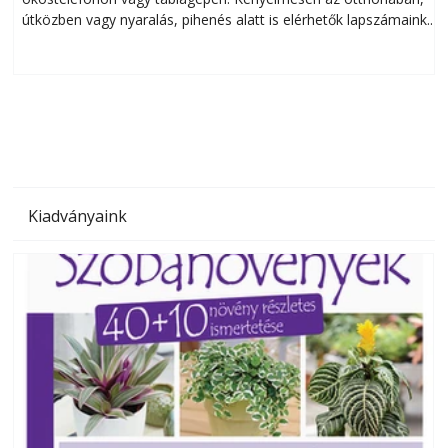
útközben vagy nyaralás, pihenés alatt is elérhetők lapszámaink.
ú
Bárhol, bármikor, akár külföldön élve vagy dolgozva is
B
olvashatók az Ezermester lapszámai. A Laptapir kényelmes
megoldás, mert: – t
Kiadványaink