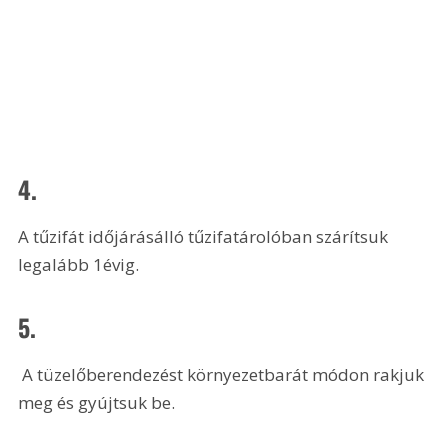
4.
A tűzifát időjárásálló tűzifatárolóban szárítsuk 
legalább 1évig.
5.
 A tüzelőberendezést környezetbarát módon rakjuk 
meg és gyújtsuk be.