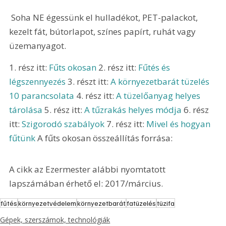
 Soha NE égessünk el hulladékot, PET-palackot, 
kezelt fát, bútorlapot, színes papírt, ruhát vagy 
üzemanyagot. 
1. rész itt: 
Fűts okosan
 2. rész itt: 
Fűtés és 
légszennyezés
 3. részt itt: 
A környezetbarát tüzelés 
10 parancsolata
 4. rész itt: 
A tüzelőanyag helyes 
tárolása
 5. rész itt: 
A tűzrakás helyes módja
 6. rész 
itt: 
Szigorodó szabályok
 7. rész itt: 
Mivel és hogyan 
fűtünk
 A fűts okosan összeállítás forrása: 
A cikk az Ezermester alábbi nyomtatott 
lapszámában érhető el: 2017/március.
fűtés
környezetvédelem
környezetbarát
fatüzelés
tüzifa
Gépek, szerszámok, technológiák