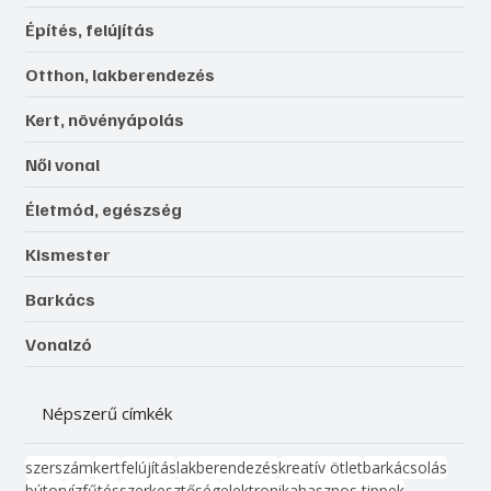
Építés, felújítás
Otthon, lakberendezés
Kert, növényápolás
Női vonal
Életmód, egészség
Kismester
Barkács
Vonalzó
Népszerű címkék
szerszám
kert
felújítás
lakberendezés
kreatív ötlet
barkácsolás
bútor
víz
fűtés
szerkesztőség
elektronika
hasznos tippek