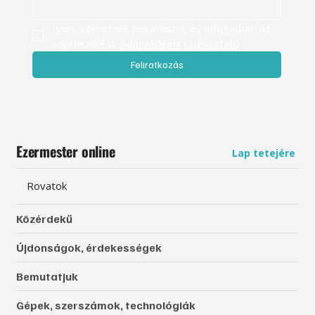
Igen, szeretnék feliratkozni, és elfogadom az 
adatkezelést. 
Adatvédelmi tájékoztató
Feliratkozás
Ezermester online
Lap tetejére
Rovatok
Közérdekű
Újdonságok, érdekességek
Bemutatjuk
Gépek, szerszámok, technológiák