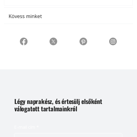
t
Kövess minket
Légy naprakész, és értesülj elsőként
válogatott tartalmainkról
E-mail cím
*