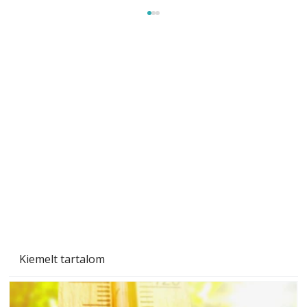
A varrógép és a varrás
Kiemelt tartalom