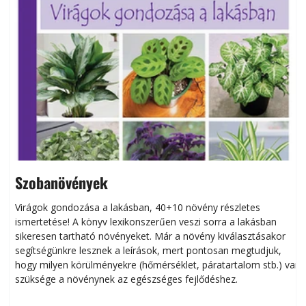
Szobanövények
Virágok gondozása a lakásban, 40+10 növény részletes
ismertetése! A könyv lexikonszerűen veszi sorra a lakásban
s
sikeresen tart­ha­tó növényeket. Már a növény kiválasztásakor
h
segítségünkre lesznek a leírások, mert pontosan megtudjuk,
k
hogy milyen körülményekre (hőmérséklet, páratartalom stb.) van
szüksége a növénynek az egészséges fejlődéshez.