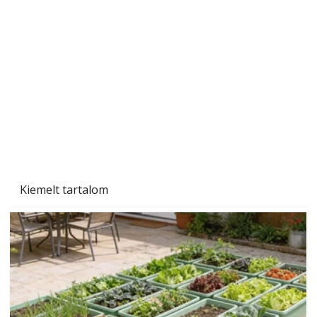
Tiszta homlokzat éveken át
Kiemelt tartalom