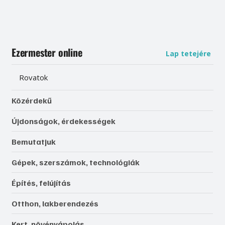
Ezermester online
Lap tetejére
Rovatok
Közérdekű
Újdonságok, érdekességek
Bemutatjuk
Gépek, szerszámok, technológiák
Építés, felújítás
Otthon, lakberendezés
Kert, növényápolás