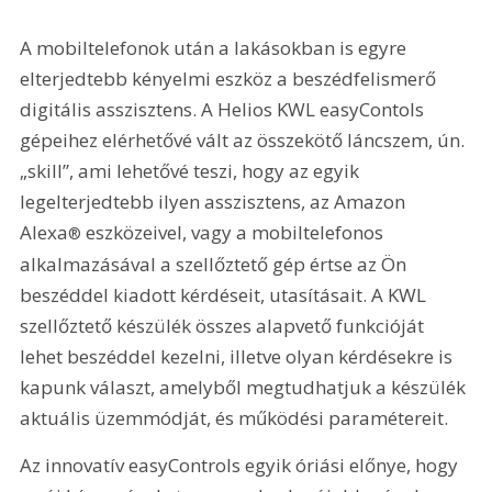
A mobiltelefonok után a lakásokban is egyre 
elterjedtebb kényelmi eszköz a beszédfelismerő 
digitális asszisztens. A Helios KWL easyContols 
gépeihez elérhetővé vált az összekötő láncszem, ún. 
„skill”, ami lehetővé teszi, hogy az egyik 
legelterjedtebb ilyen asszisztens, az Amazon 
Alexa
 eszközeivel, vagy a mobiltelefonos 
®
alkalmazásával a szellőztető gép értse az Ön 
beszéddel kiadott kérdéseit, utasításait. A KWL 
szellőztető készülék összes alapvető funkcióját 
lehet beszéddel kezelni, illetve olyan kérdésekre is 
kapunk választ, amelyből megtudhatjuk a készülék 
aktuális üzemmódját, és működési paramétereit.
Az innovatív easyControls egyik óriási előnye, hogy 