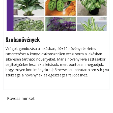
Szobanövények
Virágok gondozása a lakásban, 40+10 növény részletes
ismertetése! A könyv lexikonszerűen veszi sorra a lakásban
s
sikeresen tart­ha­tó növényeket. Már a növény kiválasztásakor
h
segítségünkre lesznek a leírások, mert pontosan megtudjuk,
k
hogy milyen körülményekre (hőmérséklet, páratartalom stb.) van
szüksége a növénynek az egészséges fejlődéshez.
t
Kövess minket