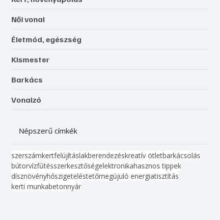
Női vonal
Életmód, egészség
Kismester
Barkács
Vonalzó
Népszerű címkék
szerszám
kert
felújítás
lakberendezés
kreatív ötlet
barkácsolás
bútor
víz
fűtés
szerkesztőség
elektronika
hasznos tippek
dísznövény
hőszigetelés
tető
megújuló energia
tisztítás
kerti munka
beton
nyár