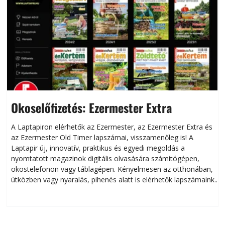
Okoselőfizetés: Ezermester Extra
A Laptapiron elérhetők az Ezermester, az Ezermester Extra és
az Ezermester Old Timer lapszámai, visszamenőleg is! A
Laptapir új, innovatív, praktikus és egyedi megoldás a
L
nyomtatott magazinok digitális olvasására számítógépen,
okostelefonon vagy táblagépen. Kényelmesen az otthonában,
útközben vagy nyaralás, pihenés alatt is elérhetők lapszámaink.
ú
Bárhol, bármikor, akár külföldön élve vagy dolgozva is
B
olvashatók az Ezermester lapszámai. A Laptapir kényelmes
megoldás, mert: – t