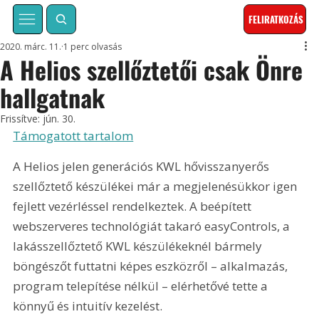
FELIRATKOZÁS
2020. márc. 11.
1 perc olvasás
A Helios szellőztetői csak Önre
hallgatnak
Frissítve:
jún. 30.
Támogatott tartalom
A Helios jelen generációs KWL hővisszanyerős 
szellőztető készülékei már a megjelenésükkor igen 
fejlett vezérléssel rendelkeztek. A beépített 
webszerveres technológiát takaró easyControls, a 
lakásszellőztető KWL készülékeknél bármely 
böngészőt futtatni képes eszközről – alkalmazás, 
program telepítése nélkül – elérhetővé tette a 
könnyű és intuitív kezelést.