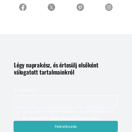
Légy naprakész, és értesülj elsőként
válogatott tartalmainkról
E-mail cím
*
Igen, szeretnék feliratkozni, és elfogadom az 
adatkezelést. 
Adatvédelmi tájékoztató
Feliratkozás