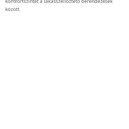
komfortszintet a lakásszellőztető berendezések 
között.