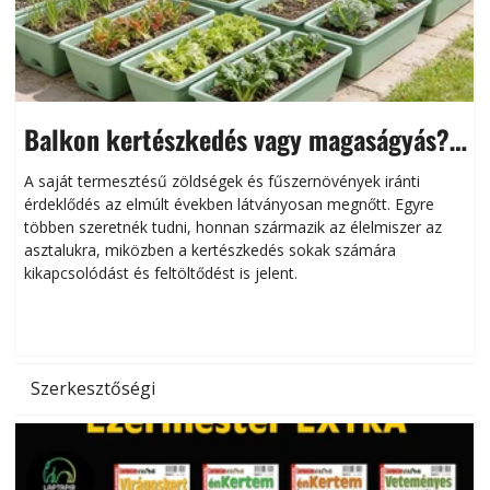
Balkon kertészkedés vagy magaságyás?
Helytakarékos kertészkedés
A saját termesztésű zöldségek és fűszernövények iránti
érdeklődés az elmúlt években látványosan megnőtt. Egyre
többen szeretnék tudni, honnan származik az élelmiszer az
l
asztalukra, miközben a kertészkedés sokak számára
kikapcsolódást és feltöltődést is jelent.
é
d
Szerkesztőségi