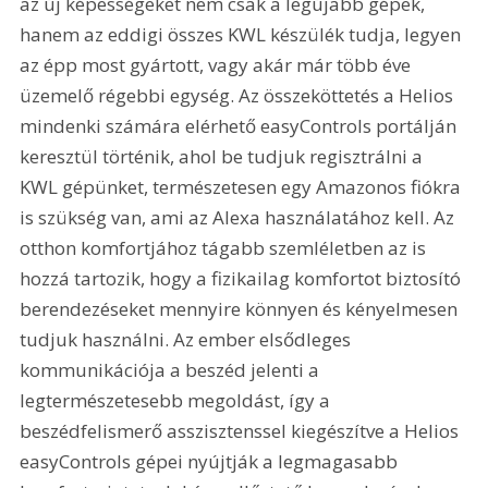
az új képességeket nem csak a legújabb gépek, 
hanem az eddigi összes KWL készülék tudja, legyen 
az épp most gyártott, vagy akár már több éve 
üzemelő régebbi egység. Az összeköttetés a Helios 
mindenki számára elérhető easyControls portálján 
keresztül történik, ahol be tudjuk regisztrálni a 
KWL gépünket, természetesen egy Amazonos fiókra 
is szükség van, ami az Alexa használatához kell. Az 
otthon komfortjához tágabb szemléletben az is 
hozzá tartozik, hogy a fizikailag komfortot biztosító 
berendezéseket mennyire könnyen és kényelmesen 
tudjuk használni. Az ember elsődleges 
kommunikációja a beszéd jelenti a 
legtermészetesebb megoldást, így a 
beszédfelismerő asszisztenssel kiegészítve a Helios 
easyControls gépei nyújtják a legmagasabb 