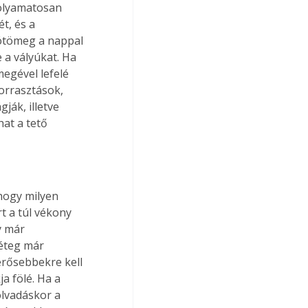
folyamatosan 
t, és a 
hótömeg a nappal 
 a vályúkat. Ha 
megével lefelé 
forrasztások, 
ják, illetve 
at a tető 
hogy milyen 
t a túl vékony 
y már 
éteg már 
erősebbekre kell 
a fölé. Ha a 
lvadáskor a 