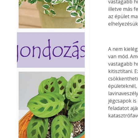
vastagabb hó
illetve más 
az épület ma
elhelyezésük
A nem kielég
van mód. Ame
vastagabb hór
kitisztítani.
csökkenthető
épületeknél, 
lavinaveszély
jégcsapok is
feladatot aj
katasztrófav