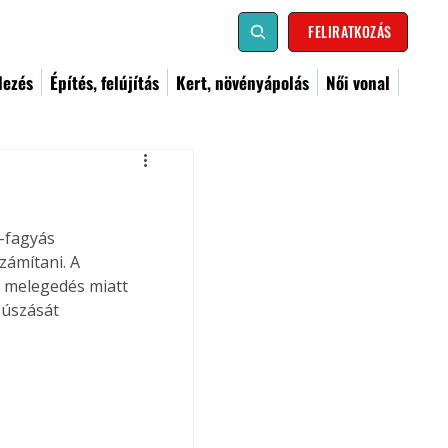
FELIRATKOZÁS
dezés
Építés, felújítás
Kert, növényápolás
Női vonal
-fagyás 
ámítani. A 
i melegedés miatt 
súszását 