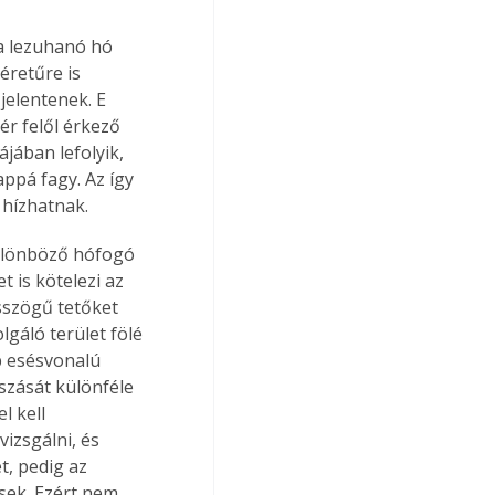
a lezuhanó hó 
éretűre is 
jelentenek. E 
ér felől érkező 
ájában lefolyik, 
ppá fagy. Az így 
 hízhatnak.
különböző hófogó 
 is kötelezi az 
ásszögű tetőket 
gáló terület fölé 
b esésvonalú 
szását különféle 
 kell 
izsgálni, és 
t, pedig az 
sek. Ezért nem 