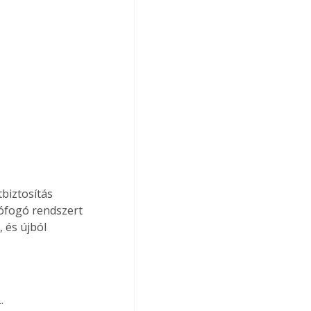
biztosítás 
hófogó rendszert 
 és újból 
.