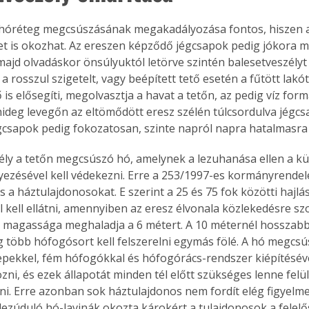
 hóréteg megcsúszásának megakadályozása fontos, hiszen 
et is okozhat. Az ereszen képződő jégcsapok pedig jókora m
ajd olvadáskor önsúlyuktól letörve szintén balesetveszélyt 
a rosszul szigetelt, vagy beépített tető esetén a fűtött lakót
is elősegíti, megolvasztja a havat a tetőn, az pedig víz form
 hideg levegőn az eltömődött eresz szélén túlcsordulva jégcsa
gcsapok pedig fokozatosan, szinte napról napra hatalmasra
ély a tetőn megcsúszó hó, amelynek a lezuhanása ellen a 
yezésével kell védekezni. Erre a 253/1997-es kormányrendelet
s a háztulajdonosokat. E szerint a 25 és 75 fok közötti hajl
 kell ellátni, amennyiben az eresz élvonala közlekedésre szol
tve magassága meghaladja a 6 métert. A 10 méternél hosszab
g több hófogósort kell felszerelni egymás fölé. A hó megcsú
pekkel, fém hófogókkal és hófogórács-rendszer kiépítésével
i, és ezek állapotát minden tél előtt szükséges lenne felülv
ni. Erre azonban sok háztulajdonos nem fordít elég figyelme
lezúduló hó-lavinák okozta károkért a tulajdonosok a felelő