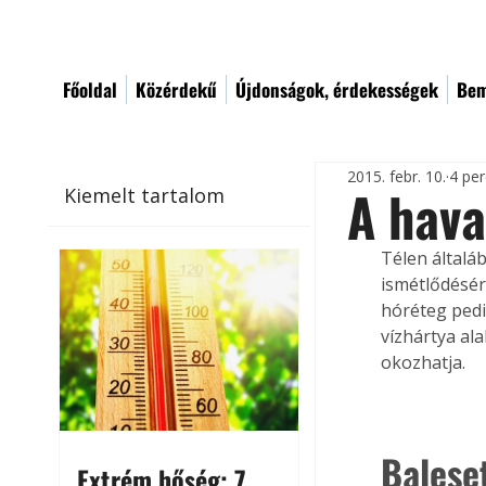
Főoldal
Közérdekű
Újdonságok, érdekességek
Bem
2015. febr. 10.
4 per
A hava
Kiemelt tartalom
Télen általá
ismétlődésér
hóréteg pedig
vízhártya al
okozhatja.
Balese
Extrém hőség: 7