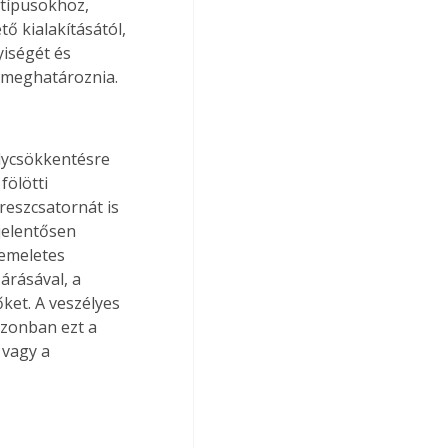
típusokhoz, 
ő kialakításától, 
iségét és 
 meghatároznia. 
élycsökkentésre 
ölötti 
reszcsatornát is 
jelentősen 
emeletes 
árásával, a 
őket. A veszélyes 
azonban ezt a 
 vagy a 