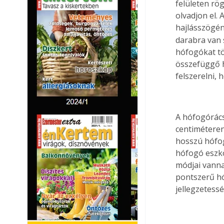
felületen rö
olvadjon el.
hajlásszögén
darabra van 
hófogókat t
összefüggő h
felszerelni,
A hófogórács
centiméteren
hosszú hófo
hófogó eszkö
módjai vanna
pontszerű hó
jellegzetess