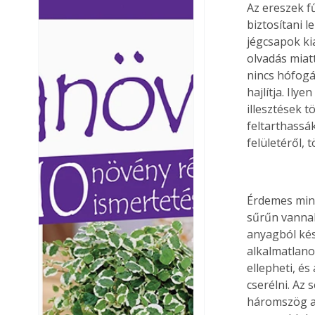
Az ereszek f
Ezermester lapszámai. A
Ezermester lapszámai
biztosítani l
Laptapir kényelmes megoldás,
Laptapir kényelmes 
jégcsapok ki
mert: – t
mert: – t
olvadás miat
nincs hófogás
hajlítja. Ily
illesztések 
feltarthassá
felületéről,
Érdemes mind
sűrűn vannak
anyagból kés
alkalmatlano
ellepheti, és
cserélni. Az
háromszög al