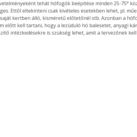
vetelményeként tehát hófogók beépítése minden 25-75° köz
es. Ettől eltekinteni csak kivételes esetekben lehet, pl. mű
 saját kertben álló, kisméretű előtetőnél stb. Azonban a hó
m előtt kell tartani, hogy a lezúduló hó balesetet, anyagi k
Együtt jobban megéri!
zítő intézkedésekre is szükség lehet, amit a tervezőnek kel
Bővebb információ itt!
k az
Együtt jobban megéri! A
mester
könyvek tetszőleges
er Old
párosítással kedvezményes
áron, 0 Ft postaköltséggel
ptapir új,
megrendelhetők!
és egyedi
tt
lvasására
elefonon
nyelmesen
ben vagy
t is
. Bárhol,
ön élve
ashatók az