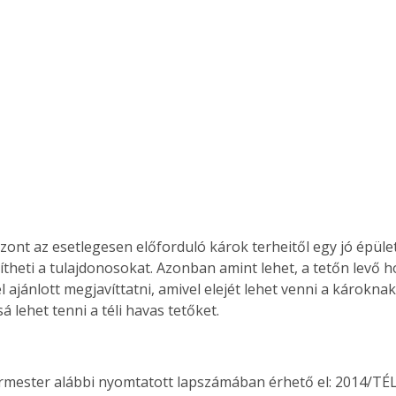
szont az esetlegesen előforduló károk terheitől egy jó épület
theti a tulajdonosokat. Azonban amint lehet, a tetőn levő 
ajánlott megjavíttatni, amivel elejét lehet venni a károknak,
 lehet tenni a téli havas tetőket.
ertben,
Gyógyító növények: a
sban
természet kincsei az
ermester alábbi nyomtatott lapszámában érhető el: 2014/TÉL