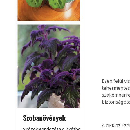
Ezen felül vi
tehermentesí
szakemberrel 
biztonságossá
Szobanövények
Virágoskert: k
teraszon, laká
A cikk az Ez
Virágok gondozása a lakásban,