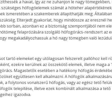
gzíthessék a havat, így az ne zuhanjon le nagy tömegekben, i
 A szükséges hófogóelemek számát a hóteher alapértékének, i
ek ismeretében a szakemberek állapíthatják meg. Általába
szükség. Elterjedt gyakorlat, hogy mindössze az eresznél he
öbb sorban, azonban ez a biztonság szempontjából nem ele
ótömeg felaprózására szolgáló hófogórács-rendszert az ere
 hogy megakadályozhassuk a hó nagy tömegben való lezúdul
ot tartó elemeket egy utólagosan felszerelt pallóhoz kell rö
ként, ezekre kerülnek az összekötő elemek, illetve maga a 
górács. Magastetők esetében a hatékony hófogás érdekébe
zöket együttesen kell alkalmazni. A hófogók alkalmazásána
k, a folytonos vonalszerű hófogás, vagy az egész tető felül
fogók telepítése, illetve ezek kombinált alkalmazása a tető 
égeihez igazodva.