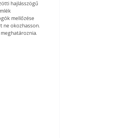
ötti hajlásszögű 
emlék 
fogók mellőzése 
árt ne okozhasson. 
l meghatároznia.