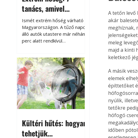
tanács, amivel
A tetőn levő
megóvhatjuk
akár baleset
Ismét extrém hőség várható
autónkat a nyári
Magyarországon. A tűző napon
meghíznak, m
álló autók utastere már néhány
jelenségeket 
károktól
perc alatt rendkívül
meleg levegő 
felmelegszik, és rövid időn belül
majd a kinti
akár a 60-70 °C-ot is
keletkező jé
megközelítheti. Ez nemcsak a
beszállást teszi kellemetlenné,
A másik vesz
hanem az autó állapotára és a
elemek elhel
benne hagyott tárgyakra is
építtetőket é
káros hatással lehet. Néhány
hófogósorral
egyszerű óvintézkedéssel
nyúlik, ille
azonban jelentősen
tetőkre pedi
csökkenthetjük a hőség káros
hófogó csere
hatásait.
Kültéri hűtés: hogyan
megakadályozn
időben pótol
tehetjük
esetlegesen 