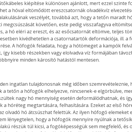
űtőkábeles kiépítése különösen ajánlott, mert ezzel szinte 
. A
ehet a hóval eltömődött ereszcsatornák olvadékvíz elvezetésé
megoldás,
alakulásának veszélyét, továbbá azt, hogy a tetőn maradt 
ti megcsúszását követően, este pedig visszafagyva eltömítse
, a hó eléri az ereszt, és az esőcsatornát eltömve, teljes tö
en esetben kivédhetetlen a csatornatartók deformációja, ill. a 
törése. A hófogók feladata, hogy a hótömeget a kampók felvág
k, így kisebb részekben vagy elolvadva víz formájában távozh
 többnyire minden károsító hatástól mentesen.
en ingatlan tulajdonosnak még időben szemrevételeznie, 
 a tetőn a hófogók elhelyezve, nincsenek-e elgörbülve, mer
zültek nagy hó mennyiség esetén deformálódhatnak, és íg
k a hóréteg megtartására, felhasítására. Ezeket az első hór
 az olvadó hó átcsúszhat felettük. Az ilyen hófogó elemeket 
 sem lényegtelen, hogy a hófogók mennyire nyúlnak a tetősíkj
akú részük túl kicsi, a fogóképességük sem megfelelő, és o