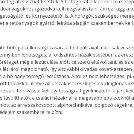
réteg átcsúszhat felettük. A hófogókat a különböző cserép
fedőanyagokhoz igazodva kell megválasztani, ám ez függ a tet
gasságától és környezetétől is. A hófogók szükséges menny
et a tetőanyagok gyártói leírása alapján szakembernek kell
ítő hófogás ellensúlyozására a tél beálltával már csak vesz
nnyiben lehetséges, a földszintes házak esetében az eresz f
éteget még a lezúdulása előtt célszerű eltávolítani, és az e
 Ez létráról megoldható, így a további olvadás következtében 
 a hó nagy tömegű lecsúszása. Ahol ez nem lehetséges, pl. 
ott táblákkal, illetve az útszakasz részleges és ideiglenes lez
re való felhívással kell óvatosságra figyelmeztetni a járókel
 eltávolíthatók a családi házaknál, a magasabb épületeknél 
ánlott az erre szakosodott alpintechnikával dolgozó cégekre,
édelem szakembereire bízni.