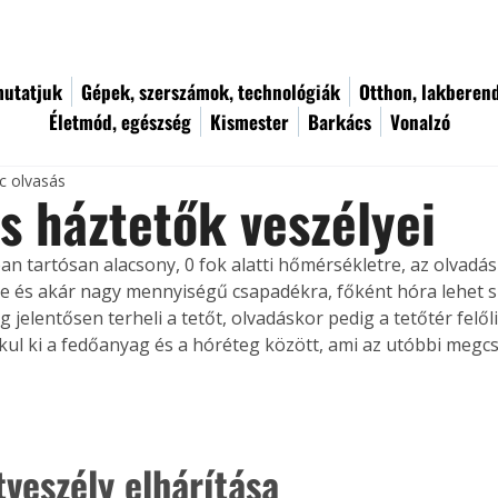
utatjuk
Gépek, szerszámok, technológiák
Otthon, lakberen
Életmód, egészség
Kismester
Barkács
Vonalzó
c olvasás
s háztetők veszélyei
ban tartósan alacsony, 0 fok alatti hőmérsékletre, az olvadás
e és akár nagy mennyiségű csapadékra, főként hóra lehet sz
 jelentősen terheli a tetőt, olvadáskor pedig a tetőtér felől
akul ki a fedőanyag és a hóréteg között, ami az utóbbi megc
tveszély elhárítása