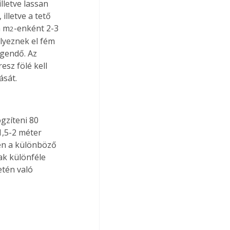
lletve lassan 
lletve a tető 
n m
-enként 2-3 
2
lyeznek el fém 
gendő. Az 
sz fölé kell 
ását.
gzíteni 80 
1,5-2 méter 
n a különböző 
k különféle 
etén való 