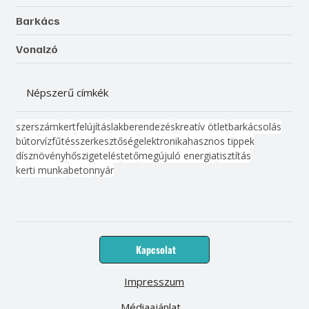
Barkács
Vonalzó
Népszerű címkék
szerszám
kert
felújítás
lakberendezés
kreatív ötlet
barkácsolás
bútor
víz
fűtés
szerkesztőség
elektronika
hasznos tippek
dísznövény
hőszigetelés
tető
megújuló energia
tisztítás
kerti munka
beton
nyár
Kapcsolat
Impresszum
Médiaajánlat