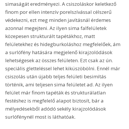
simaságát eredményezi. A csiszoláskor keletkező 
finom por ellen intenzív porelszívással célszerű 
védekezni, ezt meg minden javításnál érdemes 
azonnal megejteni. Az ilyen sima falfelületek 
közepesen strukturált tapétákhoz, matt 
felületekhez és hidegburkoláshoz megfelelőek, ám 
a surlófény hatására megjelenő kirajzolódások 
lehetségesek az összes felületen. Ezt csak az ún. 
speciális gletteléssel lehet kiküszöbölni. Ennél már 
csiszolás után újabb teljes felületi besimítás 
történik, ami teljesen sima felületet ad. Az ilyen 
felület már finom tapéták és strukturálatlan 
festéshez is megfelelő alapot biztosít, bár a 
mélyedésekből adódó sekély kirajzolódások 
surlófénynél most is láthatóak.