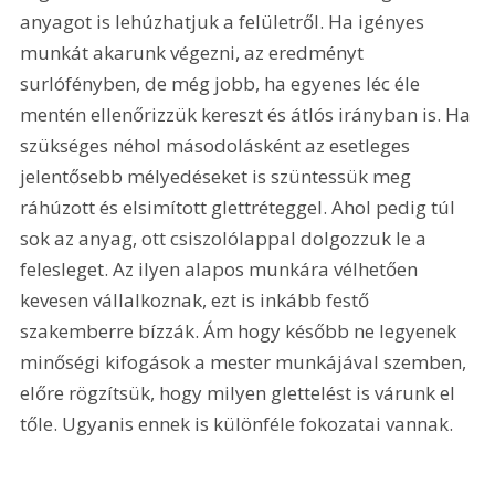
anyagot is lehúzhatjuk a felületről. Ha igényes 
munkát akarunk végezni, az eredményt 
surlófényben, de még jobb, ha egyenes léc éle 
mentén ellenőrizzük kereszt és átlós irányban is. Ha 
szükséges néhol másodolásként az esetleges 
jelentősebb mélyedéseket is szüntessük meg 
ráhúzott és elsimított glettréteggel. Ahol pedig túl 
sok az anyag, ott csiszolólappal dolgozzuk le a 
felesleget. Az ilyen alapos munkára vélhetően 
kevesen vállalkoznak, ezt is inkább festő 
szakemberre bízzák. Ám hogy később ne legyenek 
minőségi kifogások a mester munkájával szemben, 
előre rögzítsük, hogy milyen glettelést is várunk el 
tőle. Ugyanis ennek is különféle fokozatai vannak.