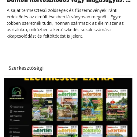
Helytakarékos kertészkedés
A saját termesztésű zöldségek és fűszernövények iránti
érdeklődés az elmúlt években látványosan megnőtt. Egyre
többen szeretnék tudni, honnan származik az élelmiszer az
l
asztalukra, miközben a kertészkedés sokak számára
kikapcsolódást és feltöltődést is jelent.
é
d
Szerkesztőségi