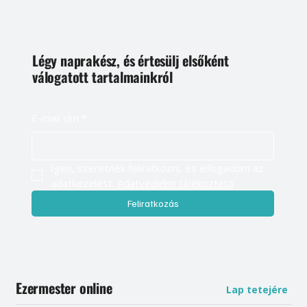
Légy naprakész, és értesülj elsőként
válogatott tartalmainkról
E-mail cím
*
Igen, szeretnék feliratkozni, és elfogadom az 
adatkezelést. 
Adatvédelmi tájékoztató
Feliratkozás
Ezermester online
Lap tetejére