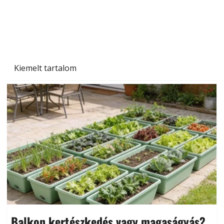
Beton járdalap készítése és lerakása – gyári
és saját készítésű megoldások
Kiemelt tartalom
Balkon kertészkedés vagy magaságyás?