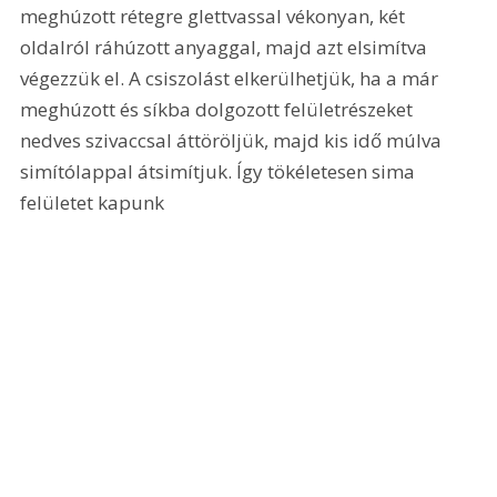
meghúzott rétegre glettvassal vékonyan, két 
oldalról ráhúzott anyaggal, majd azt elsimítva 
végezzük el. A csiszolást elkerülhetjük, ha a már 
meghúzott és síkba dolgozott felületrészeket 
nedves szivaccsal áttöröljük, majd kis idő múlva 
simítólappal átsimítjuk. Így tökéletesen sima 
felületet kapunk