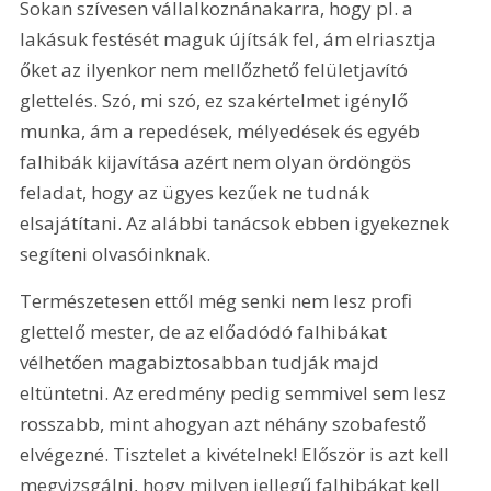
Sokan szívesen vállalkoznánakarra, hogy pl. a 
lakásuk festését maguk újítsák fel, ám elriasztja 
őket az ilyenkor nem mellőzhető felületjavító 
glettelés. Szó, mi szó, ez szakértelmet igénylő 
munka, ám a repedések, mélyedések és egyéb 
falhibák kijavítása azért nem olyan ördöngös 
feladat, hogy az ügyes kezűek ne tudnák 
elsajátítani. Az alábbi tanácsok ebben igyekeznek 
segíteni olvasóinknak.
Természetesen ettől még senki nem lesz profi 
glettelő mester, de az előadódó falhibákat 
vélhetően magabiztosabban tudják majd 
eltüntetni. Az eredmény pedig semmivel sem lesz 
rosszabb, mint ahogyan azt néhány szobafestő 
elvégezné. Tisztelet a kivételnek! Először is azt kell 
megvizsgálni, hogy milyen jellegű falhibákat kell 