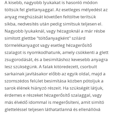
A kisebb, nagyobb lyukakat is hasonló módon 
töltsük fel glettanyaggal. Az esetleges mélyedést az 
anyag meghúzását követően feltöltve terítsük 
síkba, nedvesítés után pedig simítsuk teljesen el. 
Nagyobb lyukaknál, vagy hézagoknál a már résbe 
simított glettbe "töltőanyagként" szilárd 
törmelékanyagot vagy esetleg hézagerősítő 
szalagot is nyomkodhatunk, amely csökkenti a glett 
zsugorodását, és a besimításhoz kevesebb anyagra 
lesz szükségünk. A falak kitöredezett, csorbult 
sarkainak javításakor előbb az egyik oldal, majd a 
szomszédos felület besimítása közben pótoljuk a 
sarok élének hiányzó részeit. Ha szükségét látjuk, 
érdemes e részeket hézagerősítő szalaggal, vagy 
más élvédő idommal is megerősíteni, amit simító 
gletteléssel teljesen láthatatlanná és ellenállóvá 