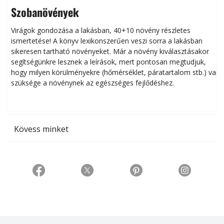
Szobanövények
Virágok gondozása a lakásban, 40+10 növény részletes
ismertetése! A könyv lexikonszerűen veszi sorra a lakásban
s
sikeresen tart­ha­tó növényeket. Már a növény kiválasztásakor
h
segítségünkre lesznek a leírások, mert pontosan megtudjuk,
k
hogy milyen körülményekre (hőmérséklet, páratartalom stb.) van
szüksége a növénynek az egészséges fejlődéshez.
t
Kövess minket