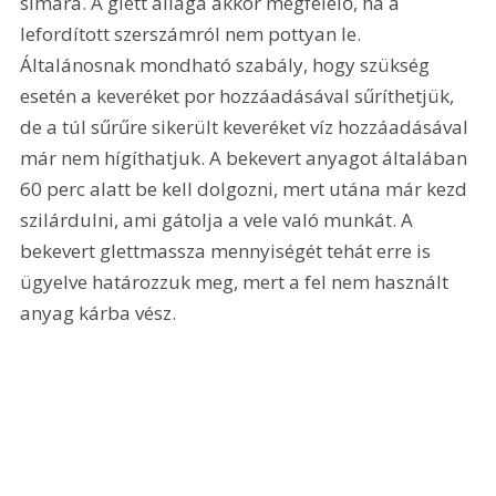
simára. A glett állaga akkor megfelelő, ha a 
lefordított szerszámról nem pottyan le. 
Általánosnak mondható szabály, hogy szükség 
esetén a keveréket por hozzáadásával sűríthetjük, 
de a túl sűrűre sikerült keveréket víz hozzáadásával 
már nem hígíthatjuk. A bekevert anyagot általában 
60 perc alatt be kell dolgozni, mert utána már kezd 
szilárdulni, ami gátolja a vele való munkát. A 
bekevert glettmassza mennyiségét tehát erre is 
ügyelve határozzuk meg, mert a fel nem használt 
anyag kárba vész.