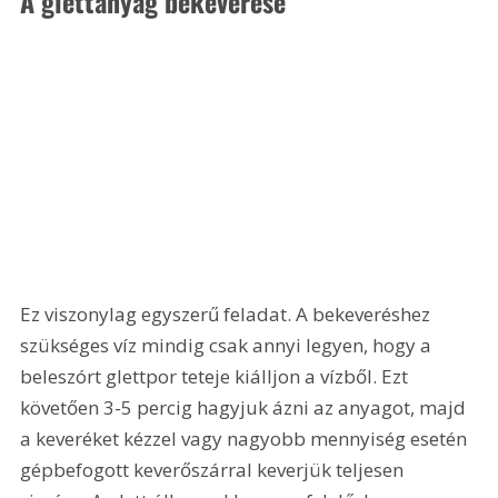
A glettanyag bekeverése
Ez viszonylag egyszerű feladat. A bekeveréshez 
szükséges víz mindig csak annyi legyen, hogy a 
beleszórt glettpor teteje kiálljon a vízből. Ezt 
követően 3-5 percig hagyjuk ázni az anyagot, majd 
a keveréket kézzel vagy nagyobb mennyiség esetén 
gépbefogott keverőszárral keverjük teljesen 