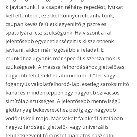
kijavítanunk. Ha csapán néhány repedést, lyukat 
kell eltüntetni, ezekkel könnyen elbánhatunk, 
csupán kevés felületkiegyenlítő gipszre és 
spatulyára lesz szükségünk. Ha viszont a fal 
jelentősebb egyenetlenségeit is ki szeretnénk 
javítani, akkor már fogósabb a feladat. E 
munkához ugyanis már speciális szerszámok is 
szükségesek. A massza felhordásához glettelővas, 
nagyobb felületekhez alumínium "h" léc vagy 
fogantyús vakolatfelhordó-lap, esetleg saroksimító 
kanál és mindenképpen egy nagyobb szivacsos 
simítólap szükséges. A jelentősebb mennyiségű 
glettanyag bekeveréséhez pedig egy nagyobb 
vödör is kell majd. Már vakolt falaknál általában 
nagyszilárdságú glettelő-, vagy univerzális 
felületkiegyenlítő gipszet ajánlatos használni. 