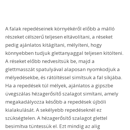
A falak repedéseinek környékéről előbb a málló 
részeket célszerű teljesen eltávolítani, a réseket 
pedig ajánlatos kitágítani, mélyíteni, hogy 
könnyebben tudjuk glettanyaggal teljesen kitölteni. 
A réseket előbb nedvesítsük be, majd a 
glettmasszát spatulyával alaposan nyomkodjuk a 
mélyedésekbe, és rátöltéssel simítsuk a fal síkjába. 
Ha a repedések túl mélyek, ajánlatos a gipszbe 
üvegszálas hézagerősítő szalagot simítani, amely 
megakadályozza később a repedések újbóli 
kialakulását. A sekélyebb repedéseknél ez 
szükségtelen. A hézagerősítő szalagot glettel 
besimítva tüntessük el. Ezt mindig az alig 