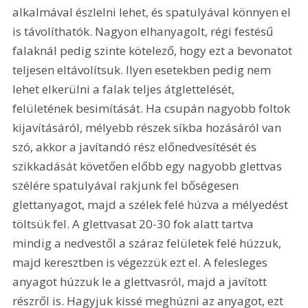
alkalmával észlelni lehet, és spatulyával könnyen el 
is távolíthatók. Nagyon elhanyagolt, régi festésű 
falaknál pedig szinte kötelező, hogy ezt a bevonatot 
teljesen eltávolítsuk. Ilyen esetekben pedig nem 
lehet elkerülni a falak teljes átglettelését, 
felületének besimítását. Ha csupán nagyobb foltok 
kijavításáról, mélyebb részek síkba hozásáról van 
szó, akkor a javítandó rész előnedvesítését és 
szikkadását követően előbb egy nagyobb glettvas 
szélére spatulyával rakjunk fel bőségesen 
glettanyagot, majd a szélek felé húzva a mélyedést 
töltsük fel. A glettvasat 20-30 fok alatt tartva 
mindig a nedvestől a száraz felületek felé húzzuk, 
majd keresztben is végezzük ezt el. A felesleges 
anyagot húzzuk le a glettvasról, majd a javított 
részről is. Hagyjuk kissé meghúzni az anyagot, ezt 