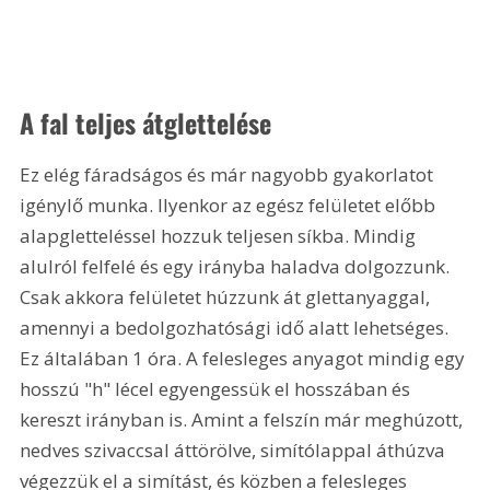
A fal teljes átglettelése
Ez elég fáradságos és már nagyobb gyakorlatot 
igénylő munka. Ilyenkor az egész felületet előbb 
alapgletteléssel hozzuk teljesen síkba. Mindig 
alulról felfelé és egy irányba haladva dolgozzunk. 
Csak akkora felületet húzzunk át glettanyaggal, 
amennyi a bedolgozhatósági idő alatt lehetséges. 
Ez általában 1 óra. A felesleges anyagot mindig egy 
hosszú "h" lécel egyengessük el hosszában és 
kereszt irányban is. Amint a felszín már meghúzott, 
nedves szivaccsal áttörölve, simítólappal áthúzva 
végezzük el a simítást, és közben a felesleges 