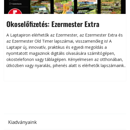
Okoselőfizetés: Ezermester Extra
A Laptapiron elérhetők az Ezermester, az Ezermester Extra és
az Ezermester Old Timer lapszámai, visszamenőleg is! A
Laptapir új, innovatív, praktikus és egyedi megoldás a
L
nyomtatott magazinok digitális olvasására számítógépen,
okostelefonon vagy táblagépen. Kényelmesen az otthonában,
útközben vagy nyaralás, pihenés alatt is elérhetők lapszámaink.
ú
Bárhol, bármikor, akár külföldön élve vagy dolgozva is
B
olvashatók az Ezermester lapszámai. A Laptapir kényelmes
megoldás, mert: – t
Kiadványaink