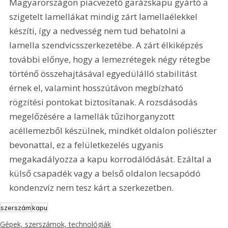
Magyarországon piacvezető garázskapu gyártó a 
szigetelt lamellákat mindig zárt lamellaélekkel 
készíti, így a nedvesség nem tud behatolni a 
lamella szendvicsszerkezetébe. A zárt élkiképzés 
további előnye, hogy a lemezrétegek négy rétegbe 
történő összehajtásával egyedülálló stabilitást 
érnek el, valamint hosszútávon megbízható 
rögzítési pontokat biztosítanak. A rozsdásodás 
megelőzésére a lamellák tűzihorganyzott 
acéllemezből készülnek, mindkét oldalon poliészter 
bevonattal, ez a felületkezelés ugyanis 
megakadályozza a kapu korrodálódását. Ezáltal a 
külső csapadék vagy a belső oldalon lecsapódó 
kondenzvíz nem tesz kárt a szerkezetben.
szerszám
kapu
Gépek, szerszámok, technológiák