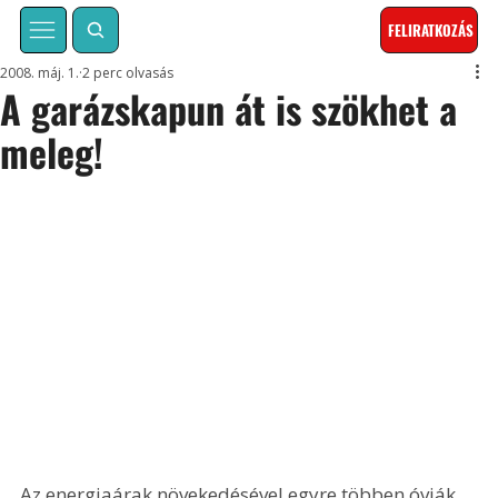
FELIRATKOZÁS
2008. máj. 1.
2 perc olvasás
A garázskapun át is szökhet a
meleg!
Az energiaárak növekedésével egyre többen óvják 