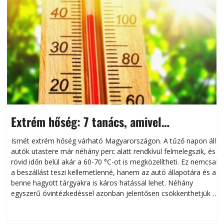
Extrém hőség: 7 tanács, amivel
megóvhatjuk autónkat a nyári károktól
Ismét extrém hőség várható Magyarországon. A tűző napon álló
autók utastere már néhány perc alatt rendkívül felmelegszik, és
rövid időn belül akár a 60-70 °C-ot is megközelítheti. Ez nemcsak
n
a beszállást teszi kellemetlenné, hanem az autó állapotára és a
benne hagyott tárgyakra is káros hatással lehet. Néhány
egyszerű óvintézkedéssel azonban jelentősen csökkenthetjük a
hőség káros hatásait.
l