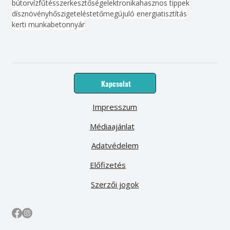
bútor
víz
fűtés
szerkesztőség
elektronika
hasznos tippek
dísznövény
hőszigetelés
tető
megújuló energia
tisztítás
kerti munka
beton
nyár
Kapcsolat
Impresszum
Médiaajánlat
Adatvédelem
Előfizetés
Szerzői jogok