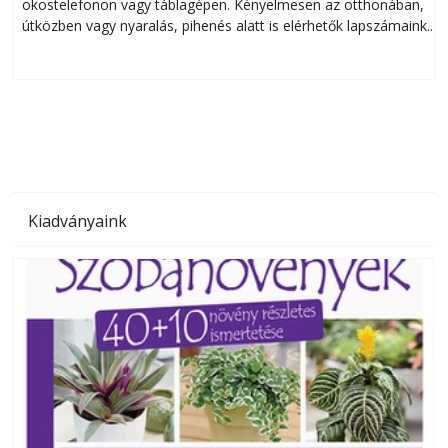
okostelefonon vagy táblagépen. Kényelmesen az otthonában,
útközben vagy nyaralás, pihenés alatt is elérhetők lapszámaink.
ú
Bárhol, bármikor, akár külföldön élve vagy dolgozva is
B
olvashatók az Ezermester lapszámai. A Laptapir kényelmes
megoldás, mert: – t
Kiadványaink