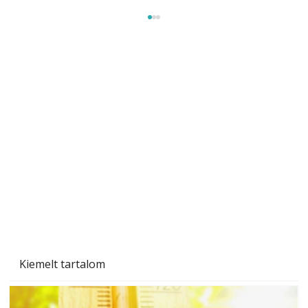
A varrógép és a varrás
Kiemelt tartalom