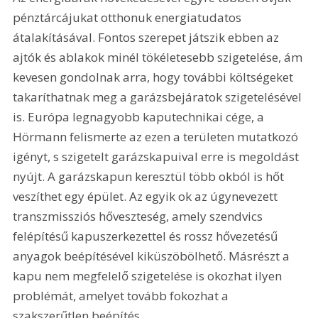
pénztárcájukat otthonuk energiatudatos 
átalakításával. Fontos szerepet játszik ebben az 
ajtók és ablakok minél tökéletesebb szigetelése, ám 
kevesen gondolnak arra, hogy további költségeket 
takaríthatnak meg a garázsbejáratok szigetelésével 
is. Európa legnagyobb kaputechnikai cége, a 
Hörmann felismerte az ezen a területen mutatkozó 
igényt, s szigetelt garázskapuival erre is megoldást 
nyújt. A garázskapun keresztül több okból is hőt 
veszíthet egy épület. Az egyik ok az úgynevezett 
transzmissziós hőveszteség, amely szendvics 
felépítésű kapuszerkezettel és rossz hővezetésű 
anyagok beépítésével kiküszöbölhető. Másrészt a 
kapu nem megfelelő szigetelése is okozhat ilyen 
problémát, amelyet tovább fokozhat a 
szakszerűtlen beépítés.