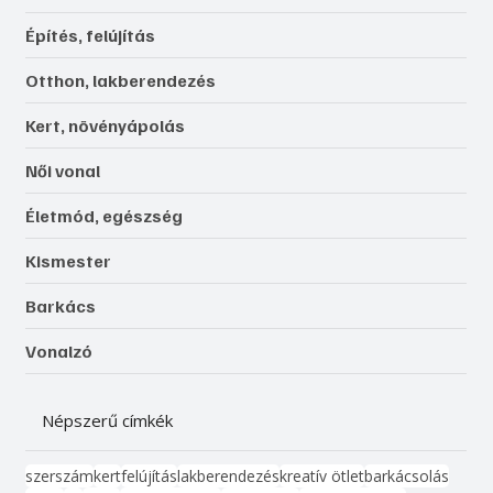
Építés, felújítás
Otthon, lakberendezés
Kert, növényápolás
Női vonal
Életmód, egészség
Kismester
Barkács
Vonalzó
Népszerű címkék
szerszám
kert
felújítás
lakberendezés
kreatív ötlet
barkácsolás