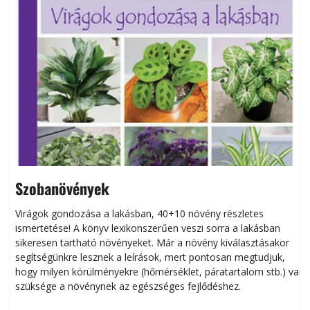
Szobanövények
Virágok gondozása a lakásban, 40+10 növény részletes
ismertetése! A könyv lexikonszerűen veszi sorra a lakásban
s
sikeresen tart­ha­tó növényeket. Már a növény kiválasztásakor
h
segítségünkre lesznek a leírások, mert pontosan megtudjuk,
k
hogy milyen körülményekre (hőmérséklet, páratartalom stb.) van
szüksége a növénynek az egészséges fejlődéshez.