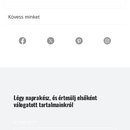
t
Kövess minket
Légy naprakész, és értesülj elsőként
válogatott tartalmainkról
E-mail cím
*