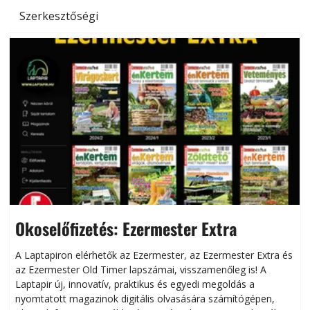
Szerkesztőségi
Okoselőfizetés: Ezermester Extra
A Laptapiron elérhetők az Ezermester, az Ezermester Extra és
az Ezermester Old Timer lapszámai, visszamenőleg is! A
Laptapir új, innovatív, praktikus és egyedi megoldás a
L
nyomtatott magazinok digitális olvasására számítógépen,