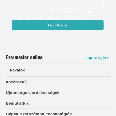
Igen, szeretnék feliratkozni, és elfogadom az 
adatkezelést. 
Adatvédelmi tájékoztató
Feliratkozás
Ezermester online
Lap tetejére
Rovatok
Közérdekű
Újdonságok, érdekességek
Bemutatjuk
Gépek, szerszámok, technológiák