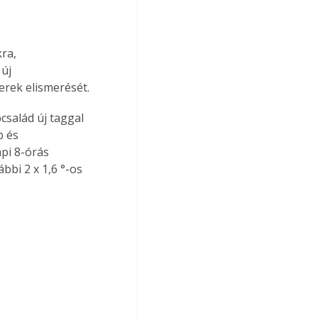
ra, 
új 
erek elismerését.
család új taggal 
b és 
pi 8-órás 
ábbi 2 x 1,6 °-os 