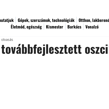
utatjuk
Gépek, szerszámok, technológiák
Otthon, lakberen
Életmód, egészség
Kismester
Barkács
Vonalzó
c olvasás
 továbbfejlesztett oszci