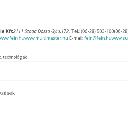
. A
megoldás,
ia Kft
2111 Szada Dózsa Gy.u.172.
 Tel.: (06-28) 503-100(06-28
www.fein.hu
www.multimaster.hu
 E-mail: 
fein@fein.hu
www.su
, technológiák
yzések