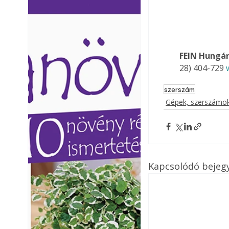
Ezermester lapszámai. A
Ezermester lapszámai
Laptapir kényelmes megoldás,
Laptapir kényelmes 
mert: – t
mert: – t
FEIN Hungár
28) 404-729 
szerszám
Gépek, szerszámok
Kapcsolódó bejeg