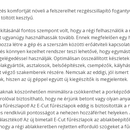
 komfortját növeli a felszerelhet rezgéscsillapító fogantyú 
töltött kesztyű. 
lakításánál fontos szempont volt, hogy a régi felhasználók a
t ugyanúgy használhassák tovább. Ennek megfelelően egy 
ozza létre a gép és a szerszám közötti erőátviteli kapcsolato
és könnyen kezelhet rendszer teszi lehetővé, hogy egymástól
légedéssel használják. Optimálisan összeállított készletek 
lakgyártók, asztalosok, belsőépítészek, csempézők, kályhás
st végző szakemberek részére. Nemcsak az eddigi, jól ismert
k, hiszen az új géppel együtt új kiegészítők is megjelentek.
isaknak köszönhetően minimálisra csökkenthet a porképződé
olóval biztosítható, hogy ne érjünk betont vagy olyan anya
a fűrészlapot! Az E-Cut fűrészlapok eddig is biztosították a 
s rendkívüli pontosságot a nehezen hozzáférhet helyeken. 
álasztékot! Az új bimetall E-Cut fűrészlapok az ablakbeépítők
 hogy a régi ablakkeretben rejtetten elforduló szögeket a fű