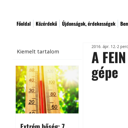
Főoldal
Közérdekű
Újdonságok, érdekességek
Bem
2016. ápr. 12.
2 per
A FEIN
Kiemelt tartalom
gépe
Extrém hőség: 7