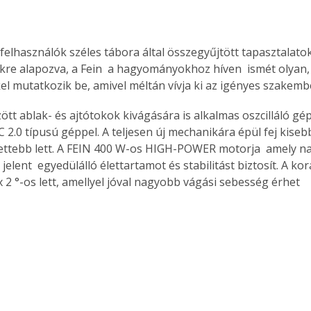
felhasználók széles tábora által összegyűjtött tapasztalatok
kre alapozva, a Fein  a hagyományokhoz híven  ismét olyan, 
kel mutatkozik be, amivel méltán vívja ki az igényes szakemb
tt ablak- és ajtótokok kivágására is alkalmas oszcilláló gép
C 2.0 típusú géppel. A teljesen új mechanikára épül fej kiseb
ttebb lett. A FEIN 400 W-os HIGH-POWER motorja  amely na
 jelent  egyedülálló élettartamot és stabilitást biztosít. A kor
 2 °-os lett, amellyel jóval nagyobb vágási sebesség érhet 