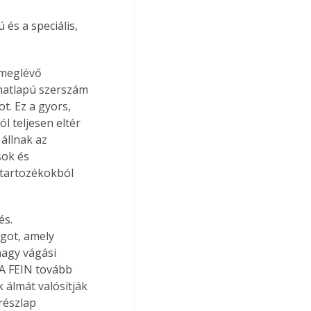
és a speciális, 
 meglévő 
hatlapú szerszám 
t. Ez a gyors, 
 teljesen eltér 
állnak az 
ok és 
 tartozékokból 
s. 
got, amely 
nagy vágási 
A FEIN tovább 
 álmát valósítják 
részlap 