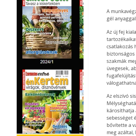
A munkavégzés
gél anyaggal 
Az új fej kia
tartozékaika
csatlakozás h
biztonságos 
szakmák mege
üvegesek, ab
fugafelújítá
válogathatna
Az elszívó s
Mélységhatár
károsíthatja 
sebességet é
bővítette a v
meg azáltal,