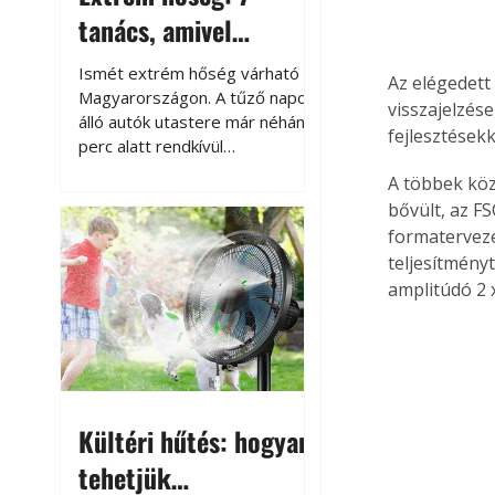
tanács, amivel
megóvhatjuk
Ismét extrém hőség várható
Az elégedett 
autónkat a nyári
Magyarországon. A tűző napon
visszajelzése
álló autók utastere már néhány
károktól
fejlesztések
perc alatt rendkívül
felmelegszik, és rövid időn belül
A többek közö
akár a 60-70 °C-ot is
bővült, az FS
megközelítheti. Ez nemcsak a
formaterveze
beszállást teszi kellemetlenné,
teljesítményt
hanem az autó állapotára és a
amplitúdó 2 x
benne hagyott tárgyakra is
káros hatással lehet. Néhány
egyszerű óvintézkedéssel
azonban jelentősen
csökkenthetjük a hőség káros
hatásait.
Kültéri hűtés: hogyan
tehetjük