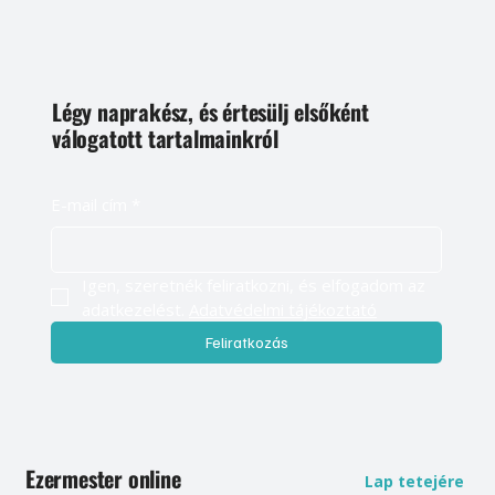
Légy naprakész, és értesülj elsőként
válogatott tartalmainkról
E-mail cím
*
Igen, szeretnék feliratkozni, és elfogadom az 
adatkezelést. 
Adatvédelmi tájékoztató
Feliratkozás
Ezermester online
Lap tetejére