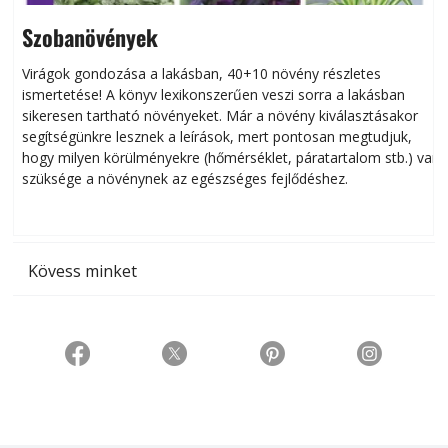
Szobanövények
Virágok gondozása a lakásban, 40+10 növény részletes
ismertetése! A könyv lexikonszerűen veszi sorra a lakásban
s
sikeresen tart­ha­tó növényeket. Már a növény kiválasztásakor
h
segítségünkre lesznek a leírások, mert pontosan megtudjuk,
k
hogy milyen körülményekre (hőmérséklet, páratartalom stb.) van
szüksége a növénynek az egészséges fejlődéshez.
t
Kövess minket