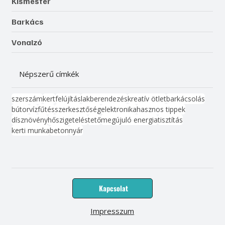
Kismester
Barkács
Vonalzó
Népszerű címkék
szerszám
kert
felújítás
lakberendezés
kreatív ötlet
barkácsolás
bútor
víz
fűtés
szerkesztőség
elektronika
hasznos tippek
dísznövény
hőszigetelés
tető
megújuló energia
tisztítás
kerti munka
beton
nyár
Kapcsolat
Impresszum