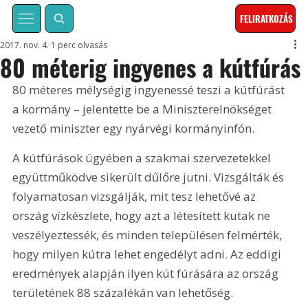
FELIRATKOZÁS
2017. nov. 4.
1 perc olvasás
80 méterig ingyenes a kútfúrás
80 méteres mélységig ingyenessé teszi a kútfúrást 
a kormány – jelentette be a Miniszterelnökséget 
vezető miniszter egy nyárvégi kormányinfón.
A kútfúrások ügyében a szakmai szervezetekkel 
együttműködve sikerült dűlőre jutni. Vizsgálták és 
folyamatosan vizsgálják, mit tesz lehetővé az 
ország vízkészlete, hogy azt a létesített kutak ne 
veszélyeztessék, és minden településen felmérték, 
hogy milyen kútra lehet engedélyt adni. Az eddigi 
eredmények alapján ilyen kút fúrására az ország 
területének 88 százalékán van lehetőség.