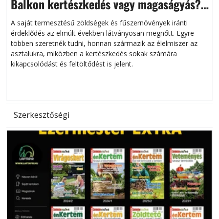
Balkon kertészkedés vagy magaságyás?
Helytakarékos kertészkedés
A saját termesztésű zöldségek és fűszernövények iránti
érdeklődés az elmúlt években látványosan megnőtt. Egyre
többen szeretnék tudni, honnan származik az élelmiszer az
l
asztalukra, miközben a kertészkedés sokak számára
kikapcsolódást és feltöltődést is jelent.
é
d
Szerkesztőségi