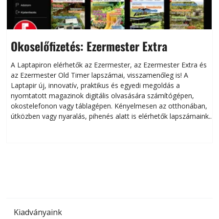
Okoselőfizetés: Ezermester Extra
A Laptapiron elérhetők az Ezermester, az Ezermester Extra és
az Ezermester Old Timer lapszámai, visszamenőleg is! A
Laptapir új, innovatív, praktikus és egyedi megoldás a
L
nyomtatott magazinok digitális olvasására számítógépen,
okostelefonon vagy táblagépen. Kényelmesen az otthonában,
útközben vagy nyaralás, pihenés alatt is elérhetők lapszámaink.
ú
Bárhol, bármikor, akár külföldön élve vagy dolgozva is
B
olvashatók az Ezermester lapszámai. A Laptapir kényelmes
megoldás, mert: – t
Kiadványaink