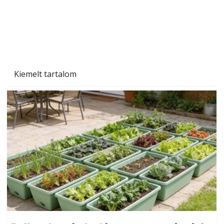
Naptej vagy napolaj? Melyiket válasszuk, és
miben különböznek?
Kiemelt tartalom