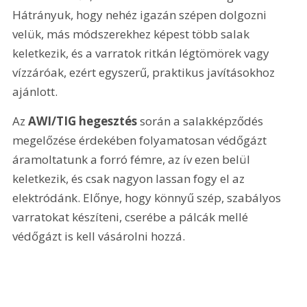
Hátrányuk, hogy nehéz igazán szépen dolgozni 
velük, más módszerekhez képest több salak 
keletkezik, és a varratok ritkán légtömörek vagy 
vízzáróak, ezért egyszerű, praktikus javításokhoz 
ajánlott.
Az 
AWI/TIG hegesztés
 során a salakképződés 
megelőzése érdekében folyamatosan védőgázt 
áramoltatunk a forró fémre, az ív ezen belül 
keletkezik, és csak nagyon lassan fogy el az 
elektródánk. Előnye, hogy könnyű szép, szabályos 
varratokat készíteni, cserébe a pálcák mellé 
védőgázt is kell vásárolni hozzá.