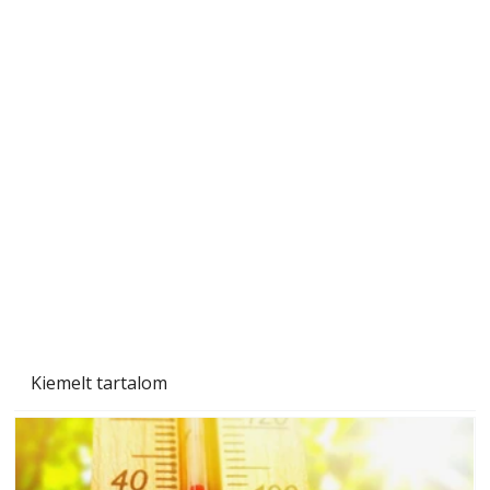
A varrógép és a varrás
Kiemelt tartalom