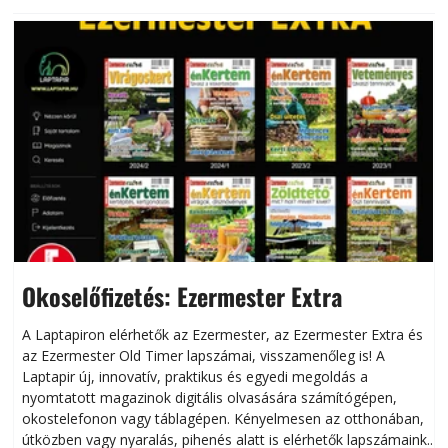
Okoselőfizetés: Ezermester Extra
A Laptapiron elérhetők az Ezermester, az Ezermester Extra és
az Ezermester Old Timer lapszámai, visszamenőleg is! A
Laptapir új, innovatív, praktikus és egyedi megoldás a
L
nyomtatott magazinok digitális olvasására számítógépen,
okostelefonon vagy táblagépen. Kényelmesen az otthonában,
útközben vagy nyaralás, pihenés alatt is elérhetők lapszámaink.
ú