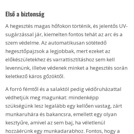
Első a biztonság
A hegesztés magas hőfokon történik, és jelentős UV-
sugárzással jár, kiemelten fontos tehát az arc és a 
szem védelme. Az automatikusan sötétedő 
hegesztőpajzsok a legjobbak, mert ezeket az 
előkészületekhez és varrattisztításhoz sem kell 
levennünk, illetve védenek minket a hegesztés során 
keletkező káros gőzöktől.
A forró fémtől és a salaktól pedig védőruházattal 
védhetjük meg magunkat: mindenképp 
szükségünk lesz legalább egy kellően vastag, zárt 
munkaruhára és bakancsra, emellett egy olyan 
kesztyűre, amivel az sem baj, ha véletlenül 
hozzáérünk egy munkadarabhoz. Fontos, hogy a 