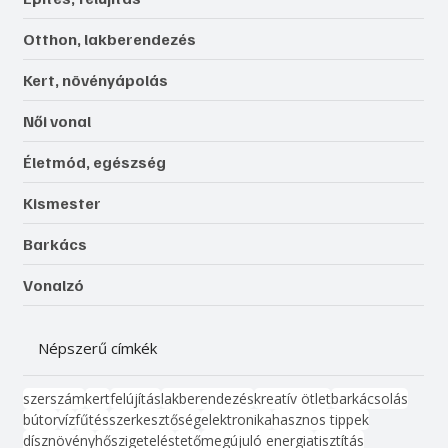
Otthon, lakberendezés
Kert, növényápolás
Női vonal
Életmód, egészség
Kismester
Barkács
Vonalzó
Népszerű címkék
szerszám
kert
felújítás
lakberendezés
kreatív ötlet
barkácsolás
bútor
víz
fűtés
szerkesztőség
elektronika
hasznos tippek
dísznövény
hőszigetelés
tető
megújuló energia
tisztítás