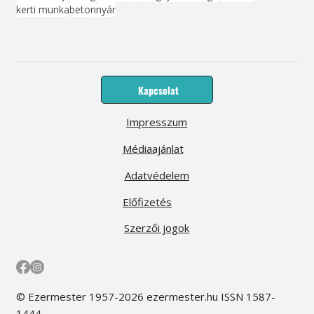
kerti munka
beton
nyár
Kapcsolat
Impresszum
Médiaajánlat
Adatvédelem
Előfizetés
Szerzői jogok
© Ezermester 1957-2026 ezermester.hu ISSN 1587-
1444