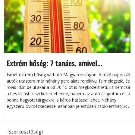
Extrém hőség: 7 tanács, amivel
megóvhatjuk autónkat a nyári károktól
Ismét extrém hőség várható Magyarországon. A tűző napon álló
autók utastere már néhány perc alatt rendkívül felmelegszik, és
rövid időn belül akár a 60-70 °C-ot is megközelítheti. Ez nemcsak
n
a beszállást teszi kellemetlenné, hanem az autó állapotára és a
benne hagyott tárgyakra is káros hatással lehet. Néhány
egyszerű óvintézkedéssel azonban jelentősen csökkenthetjük a
hőség káros hatásait.
l
Szerkesztőségi