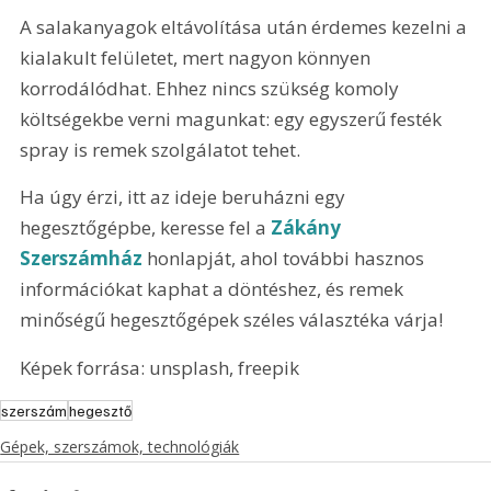
A salakanyagok eltávolítása után érdemes kezelni a 
kialakult felületet, mert nagyon könnyen 
korrodálódhat. Ehhez nincs szükség komoly 
költségekbe verni magunkat: egy egyszerű festék 
spray is remek szolgálatot tehet.
Ha úgy érzi, itt az ideje beruházni egy 
hegesztőgépbe, keresse fel a 
Zákány 
Szerszámház
 honlapját, ahol további hasznos 
információkat kaphat a döntéshez, és remek 
minőségű hegesztőgépek széles választéka várja!
Képek forrása: unsplash, freepik
szerszám
hegesztő
Gépek, szerszámok, technológiák