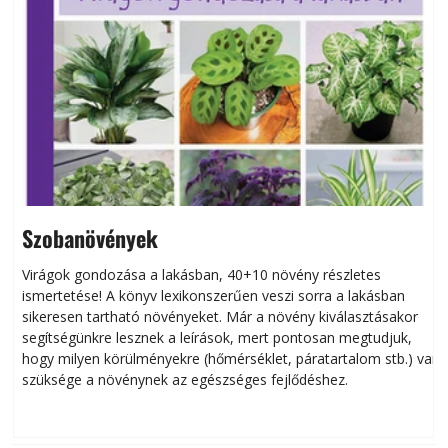
Szobanövények
Virágok gondozása a lakásban, 40+10 növény részletes
ismertetése! A könyv lexikonszerűen veszi sorra a lakásban
s
sikeresen tart­ha­tó növényeket. Már a növény kiválasztásakor
h
segítségünkre lesznek a leírások, mert pontosan megtudjuk,
k
hogy milyen körülményekre (hőmérséklet, páratartalom stb.) van
szüksége a növénynek az egészséges fejlődéshez.
t