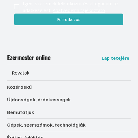
Igen, szeretnék feliratkozni, és elfogadom az 
adatkezelést. 
Adatvédelmi tájékoztató
Feliratkozás
Ezermester online
Lap tetejére
Rovatok
Közérdekű
Újdonságok, érdekességek
Bemutatjuk
Gépek, szerszámok, technológiák
Építés, felújítás