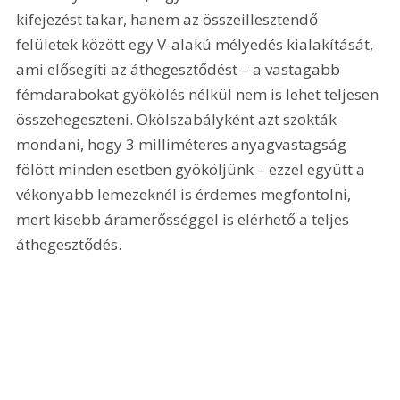
kifejezést takar, hanem az összeillesztendő 
felületek között egy V-alakú mélyedés kialakítását, 
ami elősegíti az áthegesztődést – a vastagabb 
fémdarabokat gyökölés nélkül nem is lehet teljesen 
összehegeszteni. Ökölszabályként azt szokták 
mondani, hogy 3 milliméteres anyagvastagság 
fölött minden esetben gyököljünk – ezzel együtt a 
vékonyabb lemezeknél is érdemes megfontolni, 
mert kisebb áramerősséggel is elérhető a teljes 
áthegesztődés.