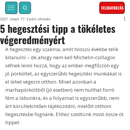
FELIRATKOZÁS
2021. szept. 17.
3 perc olvasás
5 hegesztési tipp a tökéletes
végeredményért
A hegesztés egy szakma, amit hosszú évekbe telik 
kitanulni – de ahogy nem kell Michelin-csillagos 
séfnek lenni hozzá, hogy az ember megfőzzön egy 
jó pörköltet, az egyszerűbb hegesztési munkákat is 
el lehet végezni otthon. Mivel azonban a 
marhapörköltből (jó esetben) nem hullhat forró 
fém a lábunkra, és a folyamat is egyszerűbb, nem 
árt körültekintően tájékozódni, mielőtt otthoni 
hegesztésbe fognánk. Ehhez szedtünk most össze öt 
tippet.