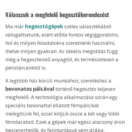
Válasszuk a megfelelő hegesztőberendezést
Ma már 
hegesztőgépek
 széles választékából 
válogathatunk, ezért előtte fontos végiggondolni, 
hol és milyen feladatokra szeretnénk használni, 
illetve milyen gyakran. Az ideális megoldás függ 
még a hegesztendő anyagtól, és természetesen a 
pénztárcánktól is.
A legtöbb ház körüli munkához, szereléshez a 
bevonatos pálcával
 történő hegesztés teljesen 
megfelelő. A technológia alkalmazása során egy 
speciális bevonattal ellátott fémpálcikát 
melegítünk fel, ezzel kötjük össze a két vagy több 
fémdarabot. Ezek a gépek már egész alacsony áron 
beszerezhetők, és fenntartásuk sem drága. 