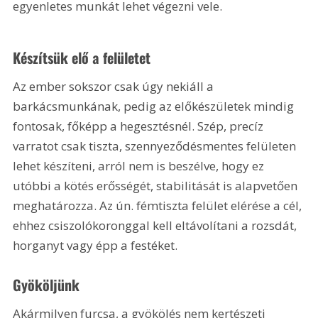
egyenletes munkát lehet végezni vele.
Készítsük elő a felületet
Az ember sokszor csak úgy nekiáll a 
barkácsmunkának, pedig az előkészületek mindig 
fontosak, főképp a hegesztésnél. Szép, precíz 
varratot csak tiszta, szennyeződésmentes felületen 
lehet készíteni, arról nem is beszélve, hogy ez 
utóbbi a kötés erősségét, stabilitását is alapvetően 
meghatározza. Az ún. fémtiszta felület elérése a cél, 
ehhez csiszolókoronggal kell eltávolítani a rozsdát, 
horganyt vagy épp a festéket.
Gyököljünk
Akármilyen furcsa, a gyökölés nem kertészeti 