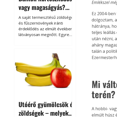
Emlékszel még
vagy magaságyás?
Ez 2004-ben 
Helytakarékos
A saját termesztésű zöldségek
dolgoztam, a
kertészkedés
és fűszernövények iránti
hátránya, ho
érdeklődés az elmúlt években
teljes leáll
látványosan megnőtt. Egyre
után nézni, 
többen szeretnék tudni, honnan
ahány magazi
származik az élelmiszer az
talán a polit
asztalukra, miközben a
Ezermesterhez
kertészkedés sokak számára
kikapcsolódást és feltöltődést
is jelent.
Mi vált
terén?
Utóérő gyümölcsök és
A hobbi- vag
zöldségek – melyek
elmúlt húsz é