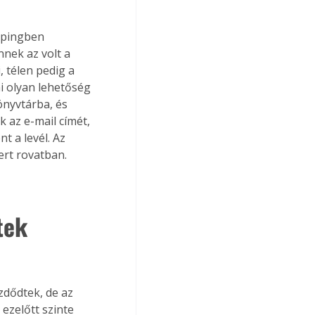
mpingben 
nek az volt a 
 télen pedig a 
i olyan lehetőség 
nyvtárba, és 
 az e-mail címét, 
t a levél. Az 
ert rovatban.
tek 
zdődtek, de az 
ezelőtt szinte 