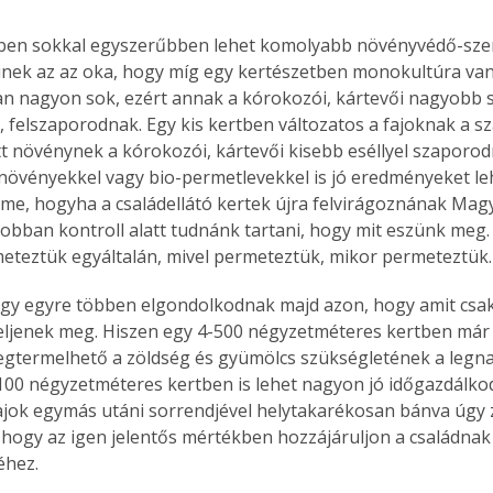
tben sokkal egyszerűbben lehet komolyabb növényvédő-szer
inek az az oka, hogy míg egy kertészetben monokultúra van,
n nagyon sok, ezért annak a kórokozói, kártevői nagyobb
 felszaporodnak. Egy kis kertben változatos a fajoknak a sz
t növénynek a kórokozói, kártevői kisebb eséllyel szaporodn
növényekkel vagy bio-permetlevekkel is jó eredményeket lehe
elme, hogyha a családellátó kertek újra felvirágoznának Ma
jobban kontroll alatt tudnánk tartani, hogy mit eszünk meg.
eteztük egyáltalán, mivel permeteztük, mikor permeteztük
y egyre többen elgondolkodnak majd azon, hogy amit csak l
ljenek meg. Hiszen egy 4-500 négyzetméteres kertben már
gtermelhető a zöldség és gyümölcs szükségletének a legna
100 négyzetméteres kertben is lehet nagyon jó időgazdálkod
jok egymás utáni sorrendjével helytakarékosan bánva úgy 
 hogy az igen jelentős mértékben hozzájáruljon a családnak 
éhez.