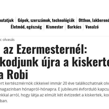
utatjuk
Gépek, szerszámok, technológiák
Otthon, lakberen
Életmód, egészség
Kismester
Barkács
Vonalzó
rc olvasás
 az Ezermesternél:
kodjunk újra a kisker
a Robi
rt kertészmérnök cikkeivel immár 20 éve találkozhatnak olv
agazinban hónapról-hónapra. E jubileumi évforduló kapcs
kal arról, hogy látja az elmúlt két évtizedet a kiskertek, k
ban.