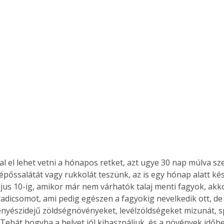
al el lehet vetni a hónapos retket, azt ugye 30 nap múlva sz
épőssalátát vagy rukkolát teszünk, az is egy hónap alatt ké
jus 10-ig, amikor már nem várhatók talaj menti fagyok, akkor
radicsomot, ami pedig egészen a fagyokig nevelkedik ott, de
ertben,
Gyógyító növények: a
tenyészidejű zöldségnövényeket, levélzöldségeket mizunát, 
sban
természet kincsei az
 Tehát hogyha a helyet jól kihasználjuk, és a növények időb