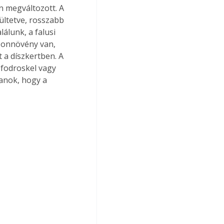
n megváltozott. A 
ültetve, rosszabb 
álunk, a falusi 
zonnövény van, 
t a díszkertben. A 
fodroskel vagy 
anok, hogy a 