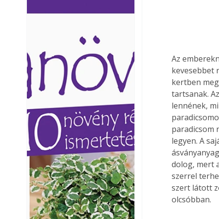
Ezermester lapszámai. A
Ezermester lapszámai
Laptapir kényelmes megoldás,
Laptapir kényelmes 
mert: – t
mert: – t
Az emberekne
kevesebbet r
kertben megt
tartsanak. A
lennének, mi
paradicsomot
paradicsom n
legyen. A sa
ásványanyag t
dolog, mert 
szerrel terh
szert látott
olcsóbban.