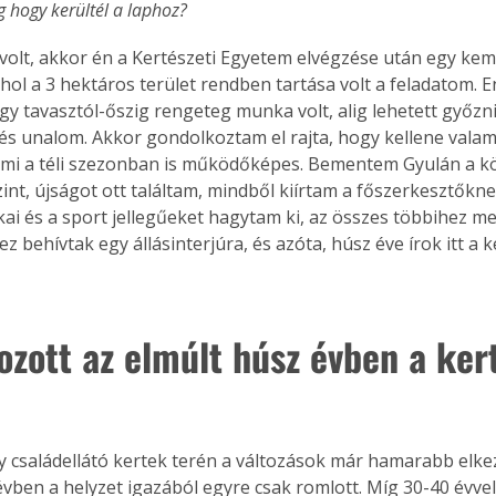
 hogy kerültél a laphoz?
volt, akkor én a Kertészeti Egyetem elvégzése után egy ke
hol a 3 hektáros terület rendben tartása volt a feladatom. En
gy tavasztól-őszig rengeteg munka volt, alig lehetett győzni,
ás és unalom. Akkor gondolkoztam el rajta, hogy kellene valam
ami a téli szezonban is működőképes. Bementem Gyulán a kö
nt, újságot ott találtam, mindből kiírtam a főszerkesztőknek
ikai és a sport jellegűeket hagytam ki, az összes többihez men
 behívtak egy állásinterjúra, és azóta, húsz éve írok itt a k
ozott az elmúlt húsz évben a ker
y családellátó kertek terén a változások már hamarabb elke
vben a helyzet igazából egyre csak romlott. Míg 30-40 évvel 