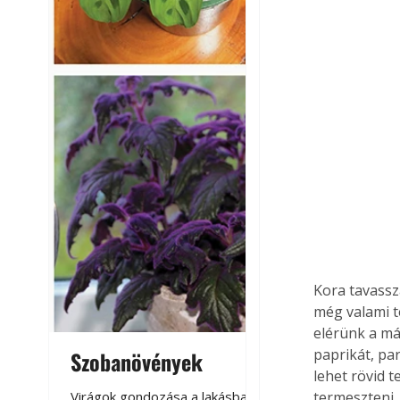
Kora tavassz
még valami t
elérünk a má
paprikát, pa
Szobanövények
Virágoskert: k
lehet rövid 
teraszon, laká
termeszteni.
Virágok gondozása a lakásban,