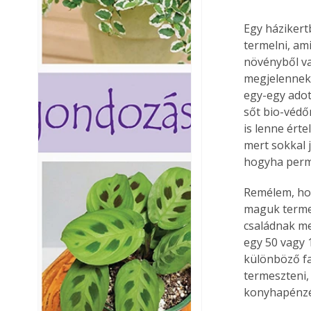
Egy háziker
termelni, am
növényből va
megjelennek,
egy-egy adot
sőt bio-védő
is lenne ért
mert sokkal 
hogyha perm
Remélem, hog
maguk terme
családnak me
egy 50 vagy 
különböző fa
termeszteni,
konyhapénz