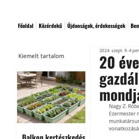
Főoldal
Közérdekű
Újdonságok, érdekességek
Bem
2024. szept. 9.
4 pe
20 éve
Kiemelt tartalom
gazdál
mondj
Nagy Z. Róbe
Ezermester m
munkatársunk
vonatkozásá
Balkon kertészkedés