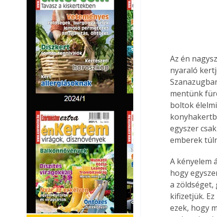
Az én nagysz
nyaraló kertj
Szanazugban 
mentünk fürd
boltok élelm
konyhakertből
egyszer csak
emberek túl
A kényelem á
hogy egyszer
a zöldséget,
kifizetjük. 
ezek, hogy me