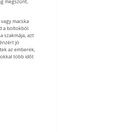
ag megszűnt, 
 vagy macska 
 a boltokból. 
a szakmája, azt 
énzért jó 
tek az emberek, 
okkal több időt 