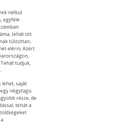
ek nélkül 
 egyféle 
 számban 
áma, tehát ott 
ak túlzottan, 
t elérni. Azért 
gyarországon, 
 Tehát tudjuk, 
…
ehet, saját 
 egy négytagú 
gyobb része, de 
ással, tehát a 
zöldségeket 
a 