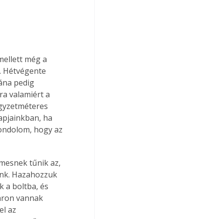
ellett még a 
t. Hétvégente 
ána pedig 
a valamiért a 
égyzetméteres 
Napjainkban, ha 
gondolom, hogy az 
mesnek tűnik az, 
ünk. Hazahozzuk 
 a boltba, és 
 áron vannak 
el az 