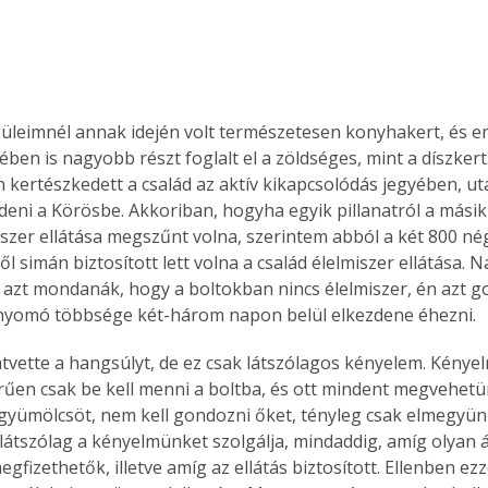
üleimnél annak idején volt természetesen konyhakert, és em
ében is nagyobb részt foglalt el a zöldséges, mint a díszker
kertészkedett a család az aktív kikapcsolódás jegyében, ut
eni a Körösbe. Akkoriban, hogyha egyik pillanatról a másikr
iszer ellátása megszűnt volna, szerintem abból a két 800 n
 simán biztosított lett volna a család élelmiszer ellátása. 
 azt mondanák, hogy a boltokban nincs élelmiszer, én azt 
nyomó többsége két-három napon belül elkezdene éhezni.
tvette a hangsúlyt, de ez csak látszólagos kényelem. Kényel
űen csak be kell menni a boltba, és ott mindent megvehet
 gyümölcsöt, nem kell gondozni őket, tényleg csak elmegyünk
Ez látszólag a kényelmünket szolgálja, mindaddig, amíg olyan
gfizethetők, illetve amíg az ellátás biztosított. Ellenben ezz