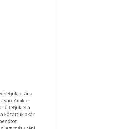
edhetjük, utána 
sz van. Amikor 
 ültetjük el a 
 a közöttük akár 
spenótot 
eni egymás utáni 