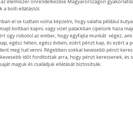
az élelmiszer önrendelkezése Magyarországon gyakorlatil
a bolti ellátástól.
an el se tudtam volna képzelni, hogy valaha például kutya
Együtt jobban megéri!
t majd boltban kapni, vagy vizet palackban cipelünk haza majd
rt úgy robotol az ember, hogy egyfajta munkát  végez, ami 
Bővebb információ itt!
k az
Együtt jobban megéri! A
nap, egész héten, egész évben, ezért pénzt kap, és ezért a p
mester
könyvek tetszőleges
ent meg tud venni. Régebben sokkal kevesebb pénzt keres
er Old
párosítással kedvezményes
 kevesebb időt fordítottak arra, hogy pénzt keressenek, és s
áron, 0 Ft postaköltséggel
saját maguk és családjuk ellátását biztosítsák.
ptapir új,
megrendelhetők!
és egyedi
tt
lvasására
elefonon
nyelmesen
ben vagy
t is
. Bárhol,
ön élve
ashatók az