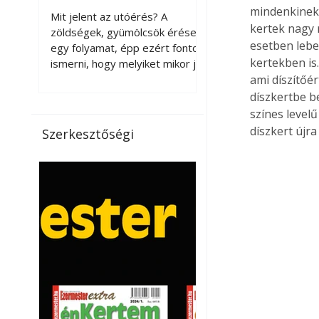
érnek tovább leszedés
mindenkinek 
Mit jelent az utóérés? A
kertek nagy 
után?
zöldségek, gyümölcsök érése
esetben lebe
egy folyamat, épp ezért fontos
kertekben is
ismerni, hogy melyiket mikor jó
leszedni. Meg kell különböztetni
ami díszítőér
a gazdasági és a biológiai
díszkertbe b
érettséget. Például a
színes level
paradicsomot sokszor
díszkert újra
Szerkesztőségi
gazdasági érettségben, azaz
félig éretten szedik le, ezután
utaztatják hosszan, és még
pulton tartható kell legyen.
Utóérik eközben, de nem lesz
olyan ízű, mint amit a saját
kertünkben, biológiai
érettségben szedünk le. Teljes
érettségben szedve nem
tárolható h