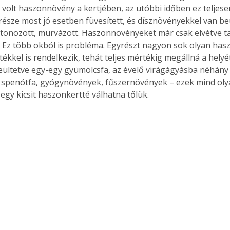
volt haszonnövény a kertjében, az utóbbi időben ez teljese
része most jó esetben füvesített, és dísznövényekkel van be
tonozott, murvázott. Haszonnövényeket már csak elvétve tal
. Ez több okból is probléma. Egyrészt nagyon sok olyan has
tékkel is rendelkezik, tehát teljes mértékig megállná a helyé
eültetve egy-egy gyümölcsfa, az évelő virágágyásba néhány 
ű spenótfa, gyógynövények, fűszernövények – ezek mind oly
 egy kicsit haszonkertté válhatna tőlük.