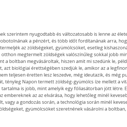
. A
megoldás,
k szerintem nyugodtabb és változatosabb is lenne az élet
obotolnának a pénzért, és több időt fordítanának arra, hogy
ermeljék az zöldségeket, gyümölcsöket, esetleg kishaszoná
z otthon megtermelt zöldségek valószínűleg sokkal jobb m
nt a boltban megvásároltak, hiszen amit mi szedünk le, péld
, azt biológiai érettségében szedjük le, amikor az a legfino
em teljesen éretten lesz leszedve, még ideutazik, és még pul
ját, tényleg Napon termett zöldség-gyümölcs íze mellett a vi
artalma is jobb, mint amelyik egy fóliasátorban jött létre. 
az embereknek az az elvárása, hogy lehetőleg minél keves
elt, vagy a gondozás során, a technológia során minél keve
 zöldségeket, gyümölcsöket szeretnének vásárolni a boltban, 