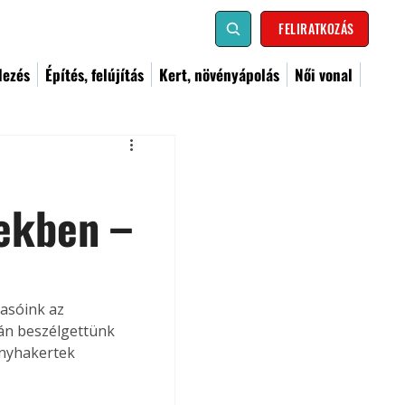
FELIRATKOZÁS
dezés
Építés, felújítás
Kert, növényápolás
Női vonal
tekben –
asóink az 
án beszélgettünk 
onyhakertek 