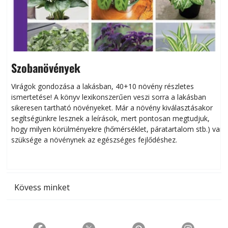
Szobanövények
Virágok gondozása a lakásban, 40+10 növény részletes
ismertetése! A könyv lexikonszerűen veszi sorra a lakásban
s
sikeresen tart­ha­tó növényeket. Már a növény kiválasztásakor
h
segítségünkre lesznek a leírások, mert pontosan megtudjuk,
k
hogy milyen körülményekre (hőmérséklet, páratartalom stb.) van
szüksége a növénynek az egészséges fejlődéshez.
t
Kövess minket