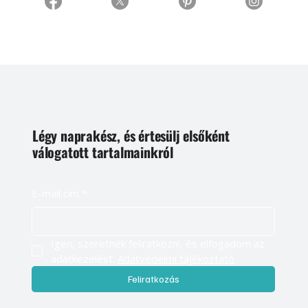
Légy naprakész, és értesülj elsőként
válogatott tartalmainkról
E-mail cím
*
Igen, szeretnék feliratkozni, és elfogadom az 
adatkezelést. 
Adatvédelmi tájékoztató
Feliratkozás