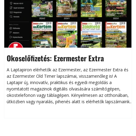
Okoselőfizetés: Ezermester Extra
A Laptapiron elérhetők az Ezermester, az Ezermester Extra és
az Ezermester Old Timer lapszámai, visszamenőleg is! A
Laptapir új, innovatív, praktikus és egyedi megoldás a
L
nyomtatott magazinok digitális olvasására számítógépen,
okostelefonon vagy táblagépen. Kényelmesen az otthonában,
útközben vagy nyaralás, pihenés alatt is elérhetők lapszámaink.
ú
Bárhol, bármikor, akár külföldön élve vagy dolgozva is
B
olvashatók az Ezermester lapszámai. A Laptapir kényelmes
megoldás, mert: – t