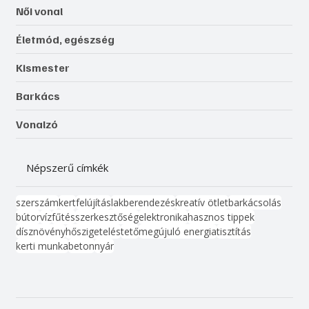
Női vonal
Életmód, egészség
Kismester
Barkács
Vonalzó
Népszerű címkék
szerszám
kert
felújítás
lakberendezés
kreatív ötlet
barkácsolás
bútor
víz
fűtés
szerkesztőség
elektronika
hasznos tippek
dísznövény
hőszigetelés
tető
megújuló energia
tisztítás
kerti munka
beton
nyár