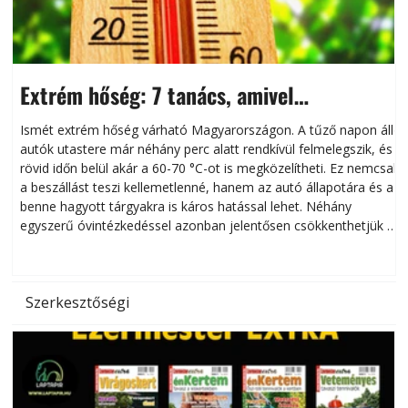
Extrém hőség: 7 tanács, amivel
megóvhatjuk autónkat a nyári károktól
Ismét extrém hőség várható Magyarországon. A tűző napon álló
autók utastere már néhány perc alatt rendkívül felmelegszik, és
rövid időn belül akár a 60-70 °C-ot is megközelítheti. Ez nemcsak
n
a beszállást teszi kellemetlenné, hanem az autó állapotára és a
benne hagyott tárgyakra is káros hatással lehet. Néhány
egyszerű óvintézkedéssel azonban jelentősen csökkenthetjük a
hőség káros hatásait.
l
Szerkesztőségi