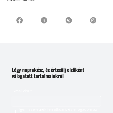
Légy naprakész, és értesülj elsőként
válogatott tartalmainkról
E-mail cím
*
Igen, szeretnék feliratkozni, és elfogadom az 