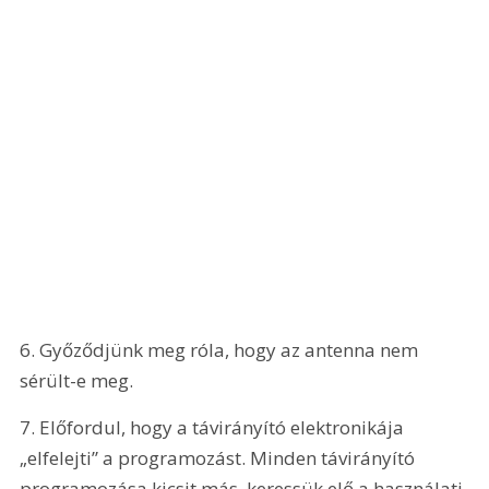
6. Győződjünk meg róla, hogy az antenna nem 
sérült-e meg.
7. Előfordul, hogy a távirányító elektronikája 
„elfelejti” a programozást. Minden távirányító 
programozása kicsit más, keressük elő a használati 