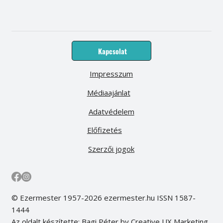
Kapcsolat
Impresszum
Médiaajánlat
Adatvédelem
Előfizetés
Szerzői jogok
© Ezermester 1957-2026 ezermester.hu ISSN 1587-
1444
Az oldalt készítette: Bagi Péter by Creative UX Marketing