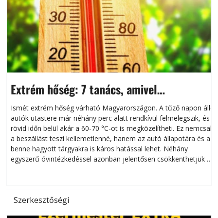
Extrém hőség: 7 tanács, amivel
megóvhatjuk autónkat a nyári károktól
Ismét extrém hőség várható Magyarországon. A tűző napon álló
autók utastere már néhány perc alatt rendkívül felmelegszik, és
rövid időn belül akár a 60-70 °C-ot is megközelítheti. Ez nemcsak
n
a beszállást teszi kellemetlenné, hanem az autó állapotára és a
benne hagyott tárgyakra is káros hatással lehet. Néhány
egyszerű óvintézkedéssel azonban jelentősen csökkenthetjük a
hőség káros hatásait.
l
Szerkesztőségi