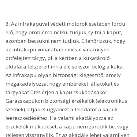
3. Az infrakapuval védett motorok esetében fordul 
elő, hogy probléma nélkül tudjuk nyitni a kaput, 
azonban becsukni nem tudjuk. Ellenőrizzük, hogy 
az infrakapu vonalában nincs-e valamilyen 
ottfelejtett tárgy, pl. a kertben a kukatároló 
oldalára felszerelt infra elé sokszor belóg a kuka. 
Az infrakapu olyan biztonsági kiegészítő, amely 
megakadályozza, hogy embereket, állatokat és 
tárgyakat ütés érjen a kapu csukódásakor. 
Garázskapukon biztonsági érzékelők (elektronikus 
szemek) látják el ugyanezt a feladatot a kapuk 
leereszkedéséhez. Ha valami akadályozza az 
érzékelők működését, a kapu nem záródik be, vagy 
teljesen visszanyílik. Ez az akadály lehet valamilyen 