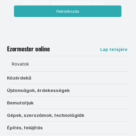
adatkezelést. 
Adatvédelmi tájékoztató
Feliratkozás
Ezermester online
Lap tetejére
Rovatok
Közérdekű
Újdonságok, érdekességek
Bemutatjuk
Gépek, szerszámok, technológiák
Építés, felújítás