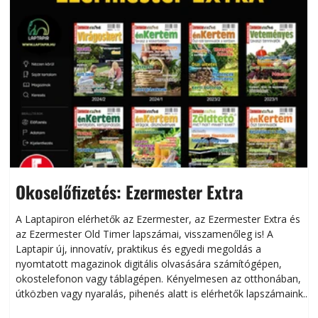
Okoselőfizetés: Ezermester Extra
A Laptapiron elérhetők az Ezermester, az Ezermester Extra és
az Ezermester Old Timer lapszámai, visszamenőleg is! A
Laptapir új, innovatív, praktikus és egyedi megoldás a
L
nyomtatott magazinok digitális olvasására számítógépen,
okostelefonon vagy táblagépen. Kényelmesen az otthonában,
útközben vagy nyaralás, pihenés alatt is elérhetők lapszámaink.
ú
Bárhol, bármikor, akár külföldön élve vagy dolgozva is
B