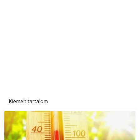
A varrógép és a varrás
Kiemelt tartalom