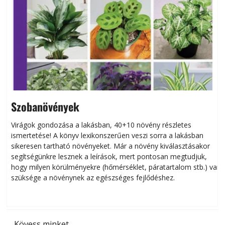
Szobanövények
Virágok gondozása a lakásban, 40+10 növény részletes
ismertetése! A könyv lexikonszerűen veszi sorra a lakásban
s
sikeresen tart­ha­tó növényeket. Már a növény kiválasztásakor
h
segítségünkre lesznek a leírások, mert pontosan megtudjuk,
k
hogy milyen körülményekre (hőmérséklet, páratartalom stb.) van
szüksége a növénynek az egészséges fejlődéshez.
t
Kövess minket