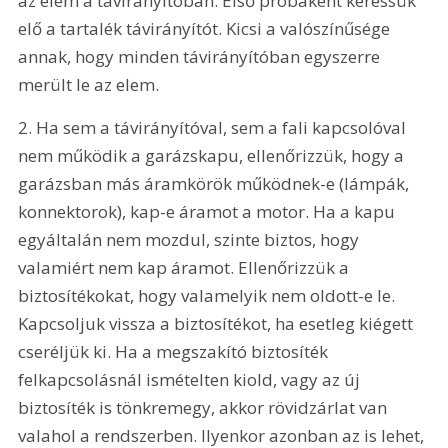
az elem a távirányítóban. Első próbaként keressük 
elő a tartalék távirányítót. Kicsi a valószínűsége 
annak, hogy minden távirányítóban egyszerre 
merült le az elem.
2. Ha sem a távirányítóval, sem a fali kapcsolóval 
nem működik a garázskapu, ellenőrizzük, hogy a 
garázsban más áramkörök működnek-e (lámpák, 
konnektorok), kap-e áramot a motor. Ha a kapu 
egyáltalán nem mozdul, szinte biztos, hogy 
valamiért nem kap áramot. Ellenőrizzük a 
biztosítékokat, hogy valamelyik nem oldott-e le. 
Kapcsoljuk vissza a biztosítékot, ha esetleg kiégett 
cseréljük ki. Ha a megszakító biztosíték 
felkapcsolásnál ismételten kiold, vagy az új 
biztosíték is tönkremegy, akkor rövidzárlat van 
valahol a rendszerben. Ilyenkor azonban az is lehet, 