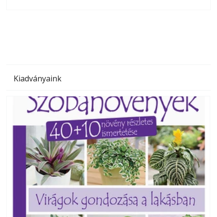
olvashatók az Ezermester lapszámai. A Laptapir kényelmes
megoldás, mert: – t
Kiadványaink