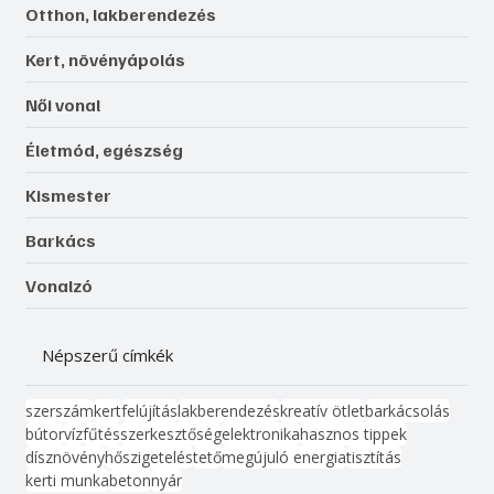
Otthon, lakberendezés
Kert, növényápolás
Női vonal
Életmód, egészség
Kismester
Barkács
Vonalzó
Népszerű címkék
szerszám
kert
felújítás
lakberendezés
kreatív ötlet
barkácsolás
bútor
víz
fűtés
szerkesztőség
elektronika
hasznos tippek
dísznövény
hőszigetelés
tető
megújuló energia
tisztítás
kerti munka
beton
nyár