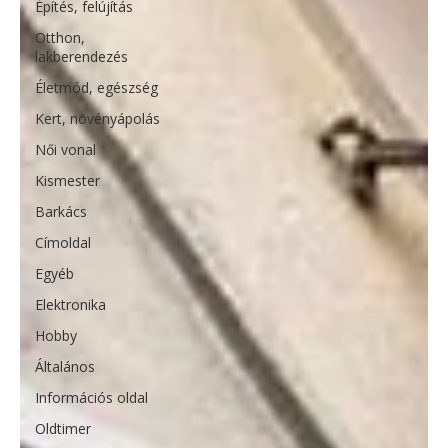
Építés, felújítás
Otthon,
lakberendezés
Életmód, egészség
Kert, növényápolás
Női vonal
Kismester
Barkács
Címoldal
Egyéb
Elektronika
Hobby
Általános
Információs oldal
Oldtimer