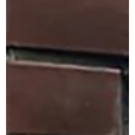
A falrepedések sokszor csak esztétikai hibának tűnnek, de
előfordulhat, hogy komolyabb szerkezeti problémára utalnak.
Mielőtt nekilátnánk a javításnak, érdemes megállapítanunk, hogy a
repedés már megállt-e, vagy még mindig mozog. Megmutatjuk,
mikor elegendő a vakolat javítása, mikor lehet szó
hézagkitöltésről, és milyen esetekben jelent megoldást a
falvarrás.