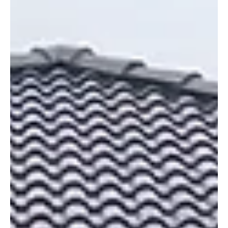
máj. 25.
3 perc olvasás
Építés, felújítás
Beltéri liftek, utólag is kialakíthatók
Sok építkező bánja meg a házépítés után 20-30 évvel, hogy nem
gondolt az öregedésre, a mozgásszervi betegségre. Kétszintes
lakásokban az a pár lépcsőfok a szintek között meg sem kottyan
fiatal korban és egészségesen, de rémálommá válik, amikor fájnak
az ízületek, merevek a lábak, de még akkor is, ha véletlen baleset