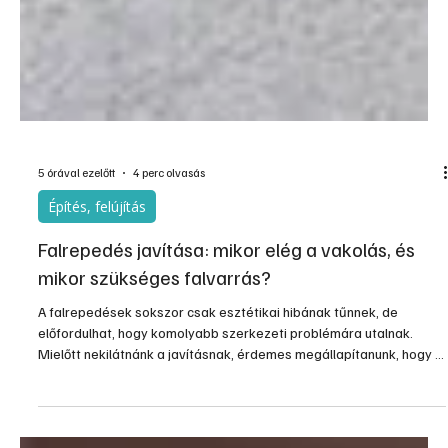
5 órával ezelőtt
4 perc olvasás
Építés, felújítás
Falrepedés javítása: mikor elég a vakolás, és
mikor szükséges falvarrás?