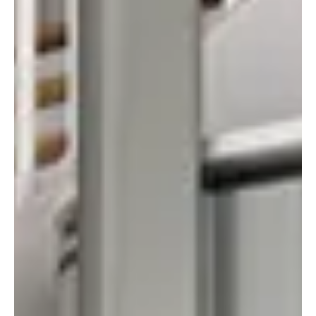
javítás lehetőségeit. A tető beázása az egyik leggyakoribb,
ugyanakkor legsúlyosabb problémák közé tartozik egy családi ház
vagy bármilyen más épület esetében. Nem csupán esztétikai
gondot jelent, amikor megjelennek a foltok a mennyezeten vagy a
falakon, hanem hosszú távon az épület szerkezetét is károsíthatja.
A nedvesség hatására romlik a hőszigetelés