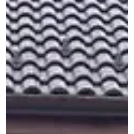
folytán gipszbe kerülnek lábaink. De utólag sem lehetetlen egy
kétszintes lakásba belső liftet beépíteni, ami sokban segít a nehéz
helyzeten.