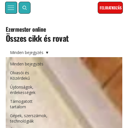
FELIRATKOZÁS
Ezermester online
Összes cikk és rovat
Minden bejegyzés
Minden bejegyzés
Olvasói és
Közérdekű
Újdonságok,
érdekességek
Támogatott
tartalom
Gépek, szerszámok,
technológiák