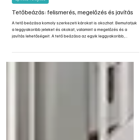
júl. 20.
3 perc olvasás
Építés, felújítás
Tetőbeázás: felismerés, megelőzés és javítás
A tető beázása komoly szerkezeti károkat is okozhat. Bemutatjuk
a leggyakoribb jeleket és okokat, valamint a megelőzés és a