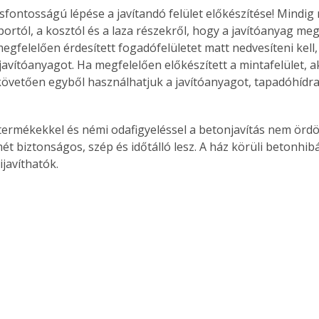
csfontosságú lépése a javítandó felület előkészítése! Mindig m
 portól, a kosztól és a laza részekről, hogy a javítóanyag me
egfelelően érdesített fogadófelületet matt nedvesíteni kell, 
javítóanyagot. Ha megfelelően előkészített a mintafelület, a
követően egyből használhatjuk a javítóanyagot, tapadóhídra
termékekkel és némi odafigyeléssel a betonjavítás nem örd
ét biztonságos, szép és időtálló lesz. A ház körüli betonhib
javíthatók.