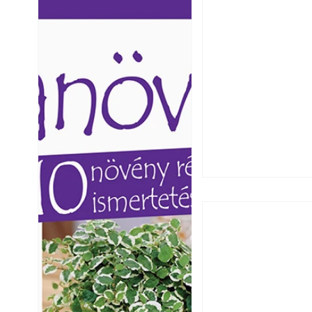
Ezermester lapszámai. A
Ezermester lapszámai
Laptapir kényelmes megoldás,
Laptapir kényelmes 
mert: – t
mert: – t