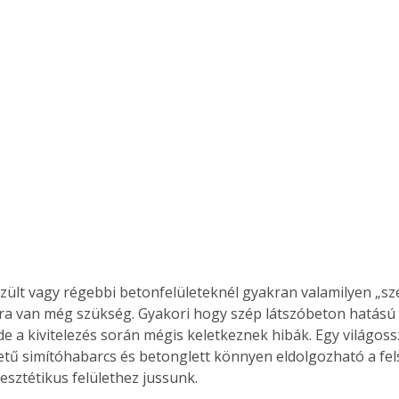
szült vagy régebbi betonfelületeknél gyakran valamilyen „sz
a van még szükség. Gyakori hogy szép látszóbeton hatású f
de a kivitelezés során mégis keletkeznek hibák. Egy világossz
ű simítóhabarcs és betonglett könnyen eldolgozható a fel
esztétikus felülethez jussunk.