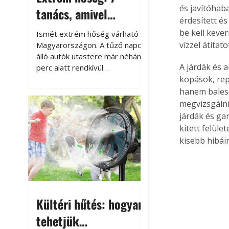
és javítóhaba
tanács, amivel
érdesített és
megóvhatjuk
be kell kever
Ismét extrém hőség várható
autónkat a nyári
vízzel átitat
Magyarországon. A tűző napon
álló autók utastere már néhány
károktól
A járdák és 
perc alatt rendkívül
felmelegszik, és rövid időn belül
kopások, rep
akár a 60-70 °C-ot is
hanem balese
megközelítheti. Ez nemcsak a
megvizsgálni
beszállást teszi kellemetlenné,
járdák és ga
hanem az autó állapotára és a
kitett felül
benne hagyott tárgyakra is
kisebb hibái
káros hatással lehet. Néhány
egyszerű óvintézkedéssel
azonban jelentősen
csökkenthetjük a hőség káros
hatásait.
Kültéri hűtés: hogyan
tehetjük