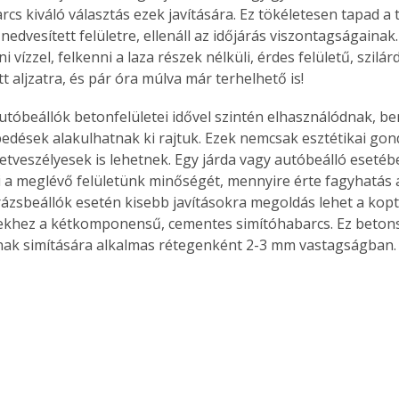
rcs kiváló választás ezek javítására. Ez tökéletesen tapad a ti
 nedvesített felületre, ellenáll az időjárás viszontagságaina
ni vízzel, felkenni a laza részek nélküli, érdes felületű, szilár
ott aljzatra, és pár óra múlva már terhelhető is!
autóbeállók betonfelületei idővel szintén elhasználódnak, b
edések alakulhatnak ki rajtuk. Ezek nemcsak esztétikai gond
tveszélyesek is lehetnek. Egy járda vagy autóbeálló eseté
 a meglévő felületünk minőségét, mennyire érte fagyhatás az
rázsbeállók esetén kisebb javításokra megoldás lehet a kop
etekhez a kétkomponensű, cementes simítóhabarcs. Ez beton
nak simítására alkalmas rétegenként 2-3 mm vastagságban.