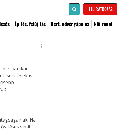
FELIRATKOZÁS
dezés
Építés, felújítás
Kert, növényápolás
Női vonal
 a mechanikai 
ti sérülések is 
kisebb 
ült 
ntagságainak. Ha 
ősítéses simító 