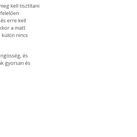
eg kell tisztítani 
gfelelően 
és erre kell 
kkor a matt 
 külön nincs 
öngösség, és 
ák gyorsan és 