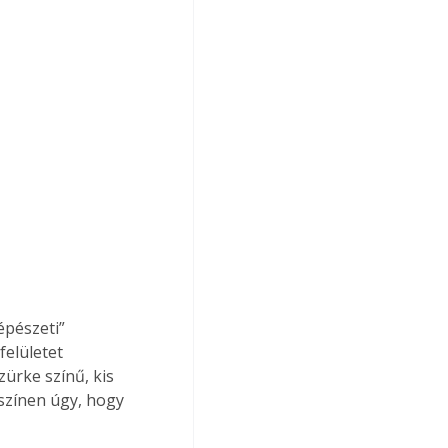
épészeti” 
elületet 
ürke színű, kis 
színen úgy, hogy 