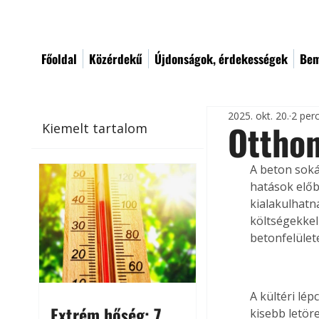
Főoldal
Közérdekű
Újdonságok, érdekességek
Bem
2025. okt. 20.
2 per
Otthon
Kiemelt tartalom
A beton soká
hatások előb
kialakulhatn
költségekkel 
betonfelület
A kültéri lé
Extrém hőség: 7
kisebb letör