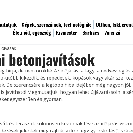
utatjuk
Gépek, szerszámok, technológiák
Otthon, lakberen
Életmód, egészség
Kismester
Barkács
Vonalzó
c olvasás
i betonjavítások
ig bírja, de nem örökké. Az időjárás, a fagy, a nedvesség és
b-utóbb kikezdik, és repedések, kopások vagy akár szerkeze
ak. De szerencsére a legtöbb hiba idejében még nagyon jól, 
is javítható! Megmutatjuk, hogyan lehet újjávarázsolni a sér
eket egyszerűen és gyorsan.
pcsők és teraszok különösen ki vannak téve az időjárás viszo
edezések jelentek meg rajtuk, akkor  egy gyorskötésű, száler