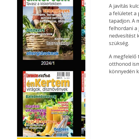
A javítás kul
a felületet a
tapadjon. A m
felhordani a 
nedvesítést 
szükség.
A megfelelő 
otthonod ism
könnyedén ki