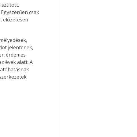
sztított, 
k. Egyszerűen csak 
d, előzetesen 
emélyedések, 
ot jelentenek, 
ben érdemes 
 évek alatt. A 
tatóhatásnak 
szerkezetek 