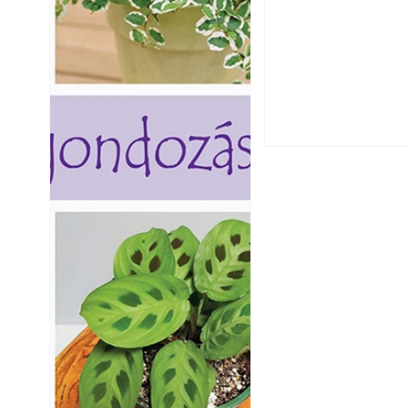
Beton járdalap ké
és saját készíté
Térkő lerakása lé
tartós térkőburko