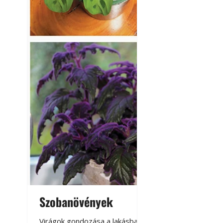
Szobanövények
Virágoskert: k
teraszon, laká
Virágok gondozása a lakásban,