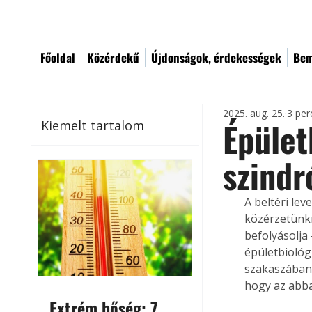
Főoldal
Közérdekű
Újdonságok, érdekességek
Bem
2025. aug. 25.
3 per
Épület
Kiemelt tartalom
szind
A beltéri le
közérzetünkr
befolyásolja
épületbiológ
szakaszában 
hogy az abba
Extrém hőség: 7