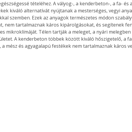
egészségessé tételéhez. A vályog-, a kenderbeton-, a fa- és
tékek kiváló alternatívát nyújtanak a mesterséges, vegyi anya
kkal szemben. Ezek az anyagok természetes módon szabály
t, nem tartalmaznak káros kipárolgásokat, és segítenek fen
Együtt jobban megéri!
es mikroklímáját. Télen tartják a meleget, a nyári melegbe
Bővebb információ itt!
pületet. A kenderbeton többek között kiváló hőszigetelő, a f
k az
Együtt jobban megéri! A
, a mész és agyagalapú festékek nem tartalmaznak káros v
mester
könyvek tetszőleges
er Old
párosítással kedvezményes
áron, 0 Ft postaköltséggel
ptapir új,
megrendelhetők!
és egyedi
tt
lvasására
elefonon
nyelmesen
ben vagy
t is
. Bárhol,
ön élve
ashatók az