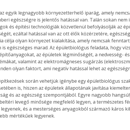
 az egyik legnagyobb környezetterhelő iparág, amely nemcs
eri egészségre is jelentős hatással van. Talán sokan nem i
gok és építési technológiák közvetlenül befolyásolják az ép
égét, ezáltal hatással van az ott élők közérzetére, egészség
ia célja olyan környezet kialakítása, amely nemcsak fenntar
 is egészséges marad. Az épületbiológus feladata, hogy vizs
építőanyagokat, az épületek légminőségét, a nedvesség- és
mákat, valamint az elektromágneses sugárzás (elektroszmog
den olyan faktort, ami negatív hatással lehet az egészségr
pítkezések során vehetjük igénybe egy épületbiológus sza
setében is, hiszen az épületek állapotának javítása kiemelte
ság és az egészség szempontjából. Egyre nagyobb hangsúly
 beltéri levegő minősége megfelelő legyen, a természetes f
k legyenek, és a mesterséges anyagokból származó káros ki
sebb mértékűek legyenek.