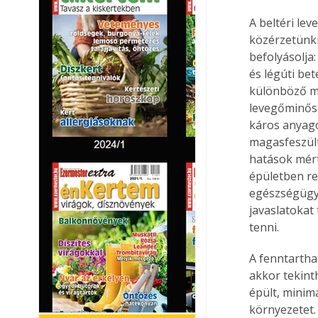
A beltéri le
közérzetünkr
befolyásolja
és légúti be
különböző mé
levegőminősé
káros anyago
magasfeszül
hatások mért
épületben r
egészségügyi
javaslatokat
tenni.
A fenntartha
akkor tekint
épült, minimá
környezetet.