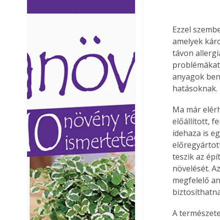
Ezermester lapszámai. A
Ezermester lapszámai
Laptapir kényelmes megoldás,
Laptapir kényelmes 
Ezzel szembe
mert: – t
mert: – t
amelyek káro
távon allerg
problémákat 
anyagok bent
hatásoknak.
Ma már elérh
előállított,
idehaza is e
előregyártot
teszik az ép
növelését. A
megfelelő an
biztosíthatn
A természete