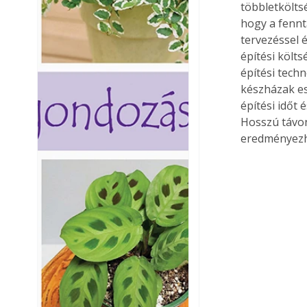
többletkölts
hogy a fennt
tervezéssel 
építési költ
építési techn
készházak es
építési időt
Hosszú távon
eredményezh