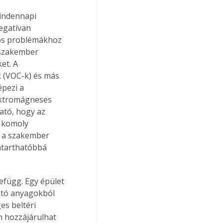
mindennapi 
egatívan 
iós problémákhoz 
 szakember 
et. A 
k (VOC-k) és más 
pezi a 
ektromágneses 
ató, hogy az 
 komoly 
 a szakember 
ntarthatóbbá 
efügg. Egy épület 
ató anyagokból 
es beltéri 
 hozzájárulhat 