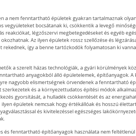
. A
megoldás,
n a nem fenntartható épületek gyakran tartalmaznak olyan
s vegyületeket bocsátanak ki, csökkentik a levegő minőségé
iás reakciókat, légzőszervi megbetegedéseket és egyéb egé
okozhatnak. Az ilyen épületek rossz szellőzése és légzárása
 rekednek, így a benne tartózkodók folyamatosan ki vanna
etők a szerelt házas technológiák, a gyári körülmények köz
 fenntartható anyagokból álló épületelemek, építőanyagok. A
gyre nagyobb elismertségnek örvendenek a fenntartható épí
t szerkezetek és a környezettudatos építési módok alkalma
ítkezés gyorsítását, a hulladék csökkentését és az energiah
z ilyen épületek nemcsak hogy értékállóak és hosszú élettar
yagválasztással és kivitelezéssel egészséges lakókörnyezete
ak.
s és fenntartható építőanyagok használata nem feltétlenül j