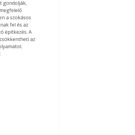
 gondolják, 
 megfelelő 
en a szokásos 
nak fel és az 
tó építkezés. A 
 csökkentheti az 
olyamatot. 
 