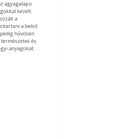
 az agyagalapú 
gokkal kezelt 
ozzák a 
ntartani a belső 
n pedig hűvösen 
a természetes és 
egyi anyagokat.