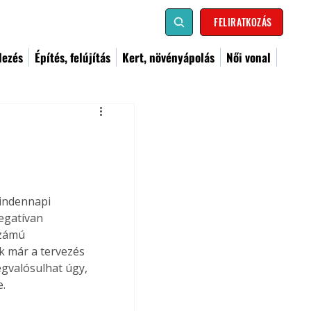
FELIRATKOZÁS
dezés
Építés, felújítás
Kert, növényápolás
Női vonal
mindennapi 
egatívan 
számú 
k már a tervezés 
gvalósulhat úgy, 
e.