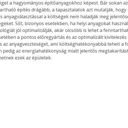
éget a hagyományos építőanyagokhoz képest. Bár sokan azt
artható építés drágább, a tapasztalatok azt mutatják, hogy
és anyagválasztással a költségek nem haladják meg jelentős
ségeket. Sőt, bizonyos esetekben, ha helyi anyagokat használ
ológiát jól optimalizálják, akár olcsóbb is lehet a fenntartha
etében a pontos előregyártás és az optimalizált kivitelezés
 és az anyagveszteséget, ami költséghatékonyabbá teheti a f
 pedig az energiahatékonyság miatt jelentős megtakarítást
etnek ezek az épületek.