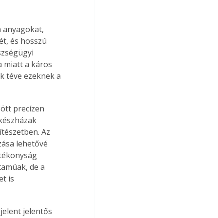
 anyagokat, 
t, és hosszú 
szségügyi 
 miatt a káros 
k téve ezeknek a 
ött precízen 
 készházak 
tészetben. Az 
zása lehetővé 
atékonyság 
tamúak, de a 
t is 
elent jelentős 