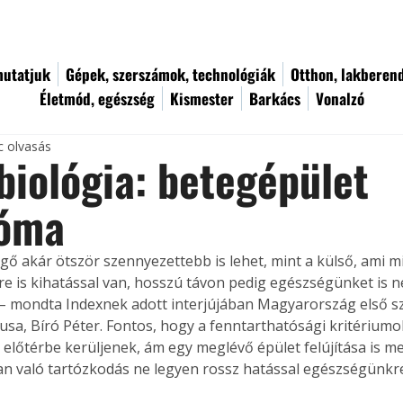
utatjuk
Gépek, szerszámok, technológiák
Otthon, lakberen
Életmód, egészség
Kismester
Barkács
Vonalzó
c olvasás
biológia: betegépület
róma
vegő akár ötször szennyezettebb is lehet, mint a külső, ami 
e is kihatással van, hosszú távon pedig egészségünket is n
 – mondta Indexnek adott interjújában Magyarország első 
usa, Bíró Péter. Fontos, hogy a fenntarthatósági kritériumo
előtérbe kerüljenek, ám egy meglévő épület felújítása is me
n való tartózkodás ne legyen rossz hatással egészségünkr