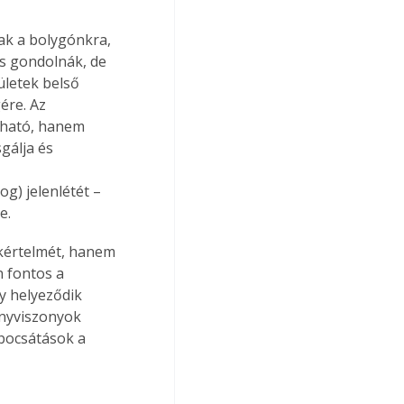
ak a bolygónkra, 
s gondolnák, de 
ületek belső 
ére. Az 
tható, hanem 
gálja és 
 
) jelenlétét – 
e.
kértelmét, hanem 
n fontos a 
 helyeződik 
ényviszonyok 
bocsátások a 