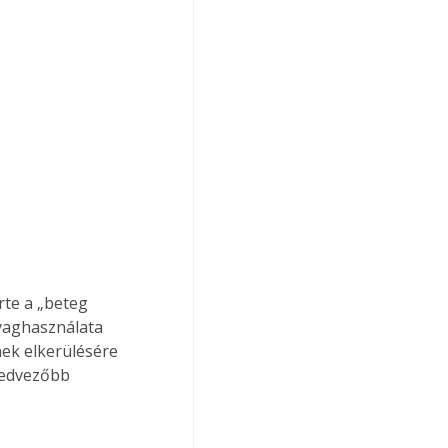
te a „beteg 
yaghasználata 
ek elkerülésére 
kedvezőbb 