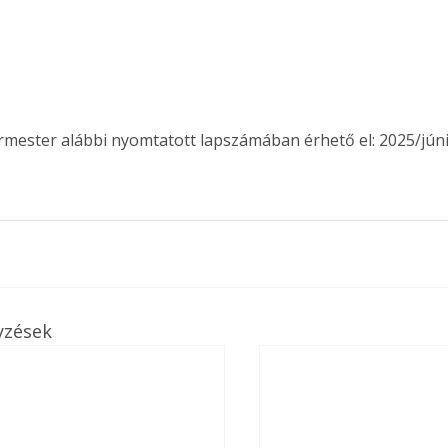
ermester alábbi nyomtatott lapszámában érhető el: 2025/júni
yzések
ertben,
Gyógyító növények: a
sban
természet kincsei az