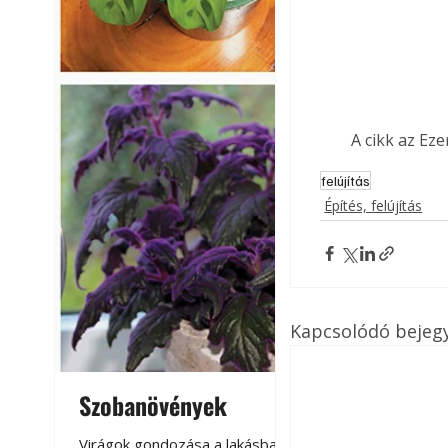
A cikk az Ez
felújítás
Építés, felújítás
Kapcsolódó bejeg
Szobanövények
Virágoskert: k
teraszon, laká
Virágok gondozása a lakásban,