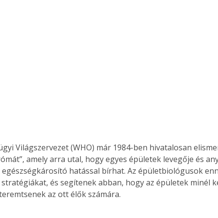
gyi Világszervezet (WHO) már 1984-ben hivatalosan elismer
rómát”, amely arra utal, hogy egyes épületek levegője és an
egészségkárosító hatással bírhat. Az épületbiológusok enn
 stratégiákat, és segítenek abban, hogy az épületek minél 
teremtsenek az ott élők számára.