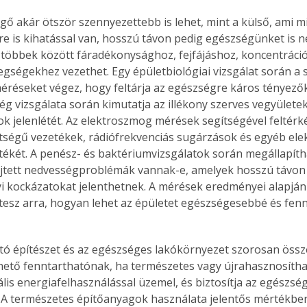
vegő akár ötször szennyezettebb is lehet, mint a külső, ami 
e is kihatással van, hosszú távon pedig egészségünket is n
: többek között fáradékonysághoz, fejfájáshoz, koncentrác
tegségekhez vezethet. Egy épületbiológiai vizsgálat során a
réseket végez, hogy feltárja az egészségre káros tényezők
g vizsgálata során kimutatja az illékony szerves vegyülete
k jelenlétét. Az elektroszmog mérések segítségével feltérké
tségű vezetékek, rádiófrekvenciás sugárzások és egyéb el
ékét. A penész- és baktériumvizsgálatok során megállapíth
ejtett nedvességproblémák vannak-e, amelyek hosszú távon
 kockázatokat jelenthetnek. A mérések eredményei alapján
 tesz arra, hogyan lehet az épületet egészségesebbé és fen
tó építészet és az egészséges lakókörnyezet szorosan össz
hető fenntarthatónak, ha természetes vagy újrahasznosíth
lis energiafelhasználással üzemel, és biztosítja az egészség
 A természetes építőanyagok használata jelentős mértékben