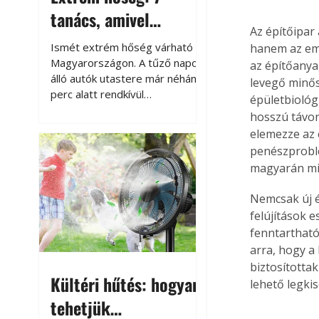
tanács, amivel
Az építőipar
megóvhatjuk
Ismét extrém hőség várható
hanem az emb
autónkat a nyári
Magyarországon. A tűző napon
az építőanya
álló autók utastere már néhány
levegő minős
károktól
perc alatt rendkívül
épületbiológ
felmelegszik, és rövid időn belül
hosszú távon
akár a 60-70 °C-ot is
elemezze az 
megközelítheti. Ez nemcsak a
penészproblé
beszállást teszi kellemetlenné,
magyarán min
hanem az autó állapotára és a
benne hagyott tárgyakra is
Nemcsak új é
káros hatással lehet. Néhány
felújítások e
egyszerű óvintézkedéssel
fenntartható
azonban jelentősen
arra, hogy a
csökkenthetjük a hőség káros
hatásait.
biztosította
Kültéri hűtés: hogyan
lehető legki
tehetjük