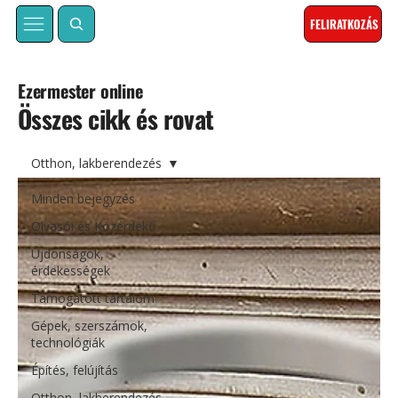
FELIRATKOZÁS
Ezermester online
Összes cikk és rovat
Otthon, lakberendezés
Minden bejegyzés
Olvasói és Közérdekű
Újdonságok,
érdekességek
Támogatott tartalom
Gépek, szerszámok,
technológiák
Építés, felújítás
Otthon, lakberendezés