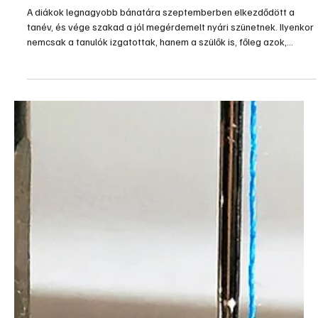
júl. 24.
2 perc olvasás
Otthon, lakberendezés
Gyerekszoba az új tanévhez
A diákok legnagyobb bánatára szeptemberben elkezdődött a
tanév, és vége szakad a jól megérdemelt nyári szünetnek. Ilyenkor
nemcsak a tanulók izgatottak, hanem a szülők is, főleg azok,