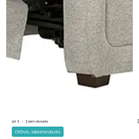
Otthon, lakberendezés
Laminált padló eligazító: vízálló és nem vízálló
típusok
HDF, vinyl vagy SPC padló? Bemutatjuk a laminált és műanyag
padlóburkolatok fő típusait, felépítését, vízállóságát és
legfontosabb tulajdonságait. A laminált padló régebben talán egy
kicsit lekezelt padlóburkolat volt, aki igazán igényesen
gondolkozott, az inkább a hagyományos parkettát vagy
hajópadlót választott melegburkolatként. Mára megváltozott a
helyzet, a lamináltak olyan széles választékban és olyan igényes
fajtákban jelentek meg a kereskedelemben, hogy alaposan kiszo