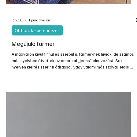
jún. 11.
2 perc olvasás