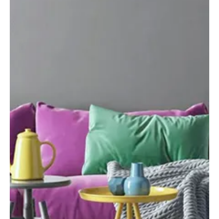
Otthon, lakberendezés
A szoba, amibe mindenki azonnal beleszeret
Egyre jobban körvonalazódnak azok a jövőbeli lakberendezési
trendek, amelyek meghatározzák majd az otthonaink szívét: a
nappalit – számol be a mapeiblog. Ez az a tér, ahol minden
összefonódik – a pihenés, a társasági élet, a családi pillanatok, és
egyre gyakrabban a munka is. A jól megtervezett nappali tehát ma
már nem pusztán egy helyiség a sok közül, hanem az otthonod
központi, karakteres eleme.