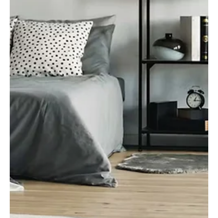
júl. 23.
5 perc olvasás
Otthon, lakberendezés
Varrócérnák – hogyan válasszunk?
A megfelelő varrócérna kiválasztása legalább olyan fontos, mint a
megfelelő varrógéptű használata. A cérna és a varrógéptű
egymáshoz illeszkedő rendszert alkot: ha bármelyik nem felel meg
az adott anyagnak, romolhat a varrás minősége. A rosszul
megválasztott cérna szakadozhat, egyenetlen öltést
eredményezhet, vagy akár a varrógép működését is
megnehezítheti.