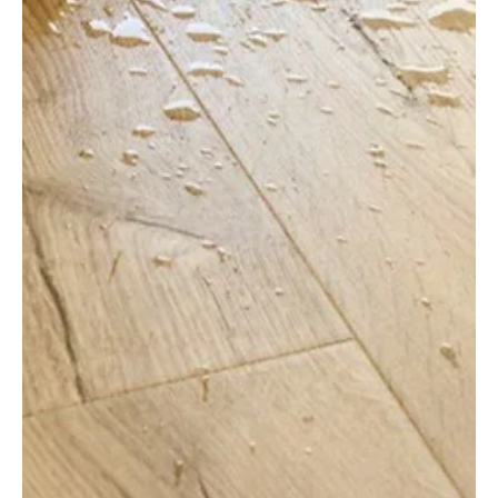
júl. 20.
3 perc olvasás
Építés, felújítás
Tekercses vinyl padlók: egyre divatosabbak
A tekercses vinyl padló vízálló, tartós és sokféle mintázatban
elérhető burkolat. Bemutatjuk előnyeit, felhasználását és
fektetésének fontos szabályait. A tekercses vinyl, más néven PVC
padló az évek során újra és újra bebizonyítja, hogy helye van a mai
modern lakberendezésben is. A műanyag padlóburkolatok a mai
otthonok sokoldalú, vízálló és tartós elemei, amelyek a klasszikus
fa- és kőmintázatoktól a modern geometriai formákig széles
skálán mozognak. Kiválóan alkalmazhatók