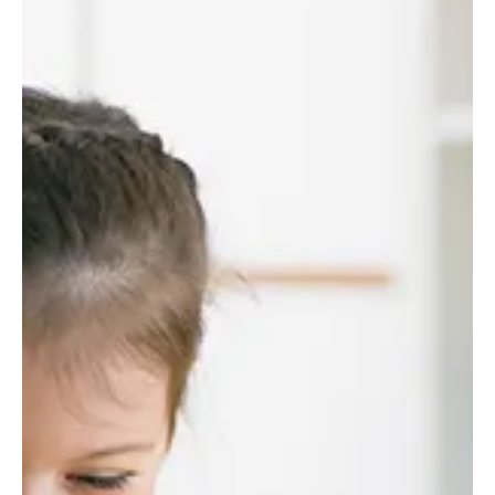
Szú vagy más farontó bogár károsítja a fát? Megmutatjuk, hogyan
ismerhetjük fel a fertőzést, mikor elegendő a favédőszer, és mikor
szükséges szakember segítsége. Apró lyukak a bútoron, finom
faliszt a gerenda alatt vagy halk sercegő hangok a fából – ezek
mind farontó bogarak jelenlétére utalhatnak. Sokan ilyenkor
egyszerűen azt mondják, hogy „szú van a fában”, pedig több
különböző farontó bogár is okozhat hasonló károkat.
Megmutatjuk, hogyan ismerhetjük fel a fertőzést, milye