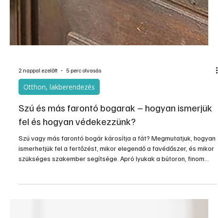
2 nappal ezelőtt
5 perc olvasás
Otthon, lakberendezés
Szú és más farontó bogarak – hogyan ismerjük
fel és hogyan védekezzünk?