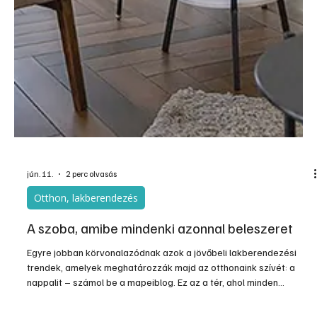
júl. 3.
2 perc olvasás
Otthon, lakberendezés