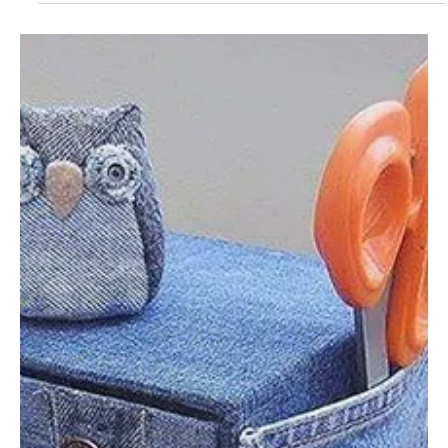
Relax fotel: kényelmes pihenés otthon
Egy hosszú, fárasztó nap után kevés kellemesebb érzés van annál,
mint kényelmesen hátradőlni egy jól megválasztott fotelben. A
relax fotelek kifejezetten a pihenést szolgálják: ergonomikus
kialakításuk tehermentesíti a gerincet, javítja a komfortérzetet, és
egyes típusok még masszázsfunkcióval is segítik a
kikapcsolódást.