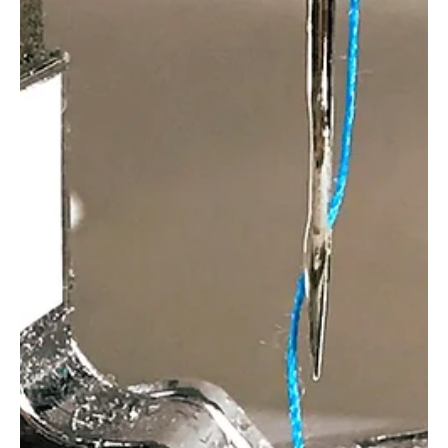
akiknek a gyermekük az óvodából az iskolapadba ült át. A
tanszervásárlás és a könyvek beszerzése mellett sokan a
gyerekszobát is átalakítják, átrendezik, felkészülve az
elkövetkező iskolás évekre. Az alábbiakban három pontba
foglaltuk össze az ehhez szükséges legfontosabb teendőket.