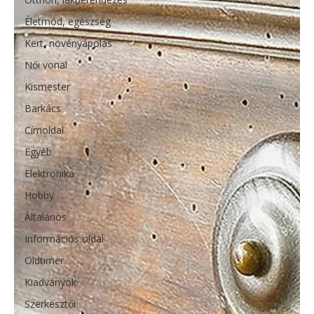
Életmód, egészség
Kert, növényápolás
Női vonal
Kismester
Barkács
Címoldal
Egyéb
Elektronika
Hobby
Általános
Információs oldal
Oldtimer
Kiadványok
Szerkesztői