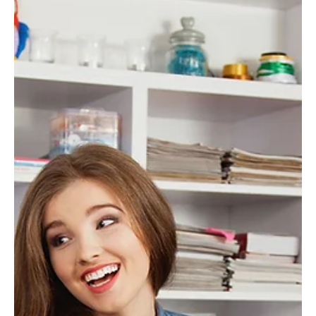
júl. 23.
3 perc olvasás
Női vonal
Varrógéptűk
Varrógéptűk: típusok, méretek és használatuk. Milyen varrógéptűt
válasszunk? Bemutatjuk a varrógéptűk típusait, méreteit, az ikertű
használatát és azt is, mikor érdemes tűt cserélni. A megfelelő
varrógéptű – vagy hétköznapi szóhasználattal varrógép tű –
kiválasztása alapvetően meghatározza a varrás minőségét.