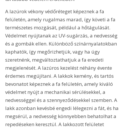
A lazúrok vékony védőréteget képeznek a fa 
felületén, amely rugalmas marad, így követi a fa 
természetes mozgását, például a hőtágulását. 
Védelmet nyújtanak az UV-sugárzás, a nedvesség 
és a gombák ellen. Különböző színárnyalatokban 
kaphatók, így megőrizhetjük, vagy ha úgy 
szeretnénk, megváltoztathatjuk a fa eredeti 
megjelenését. A lazúros kezelést néhány évente 
érdemes megújítani. A lakkok kemény, és tartós 
bevonatot képeznek a fa felületén, amely kiváló 
védelmet nyújt a mechanikai sérülésekkel, a 
nedvességgel és a szennyeződésekkel szemben. A 
lakk azonban kevésbé engedi lélegezni a fát, és ha 
megsérül, a nedvesség könnyebben behatolhat a 
repedéseken keresztül. A lakkozott felületet 