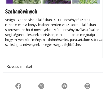
Szobanövények
Virágok gondozása a lakásban, 40+10 növény részletes
ismertetése! A könyv lexikonszerűen veszi sorra a lakásban
s
sikeresen tart­ha­tó növényeket. Már a növény kiválasztásakor
h
segítségünkre lesznek a leírások, mert pontosan megtudjuk,
k
hogy milyen körülményekre (hőmérséklet, páratartalom stb.) van
szüksége a növénynek az egészséges fejlődéshez.
t
Kövess minket