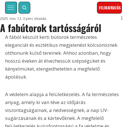
FELIRATKOZÁS
2025. nov. 12.
3 perc olvasás
A fabútorok tartósságáról
A fából készült kerti bútorok természetes 
eleganciát és esztétikus megjelenést kölcsönöznek 
otthonunk külső tereinek. Ahhoz azonban, hogy 
hosszú éveken át élvezhessük szépségüket és 
kényelmüket, elengedhetetlen a megfelelő 
ápolásuk. 
A védelem alapja a felületkezelés. A fa természetes 
anyag, amely ki van téve az időjárás 
viszontagságainak, a nedvességnek, a nap UV-
sugárzásának és a kártevőknek. A megfelelő 
felületkezelés kulcsfontosságú a fa védelme és 