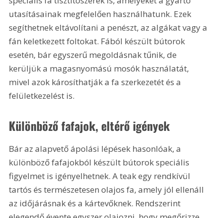
speciális fa tisztítószerek is, amelyeket a gyártó 
utasításainak megfelelően használhatunk. Ezek 
segíthetnek eltávolítani a penészt, az algákat vagy a 
fán keletkezett foltokat. Fából készült bútorok 
esetén, bár egyszerű megoldásnak tűnik, de 
kerüljük a magasnyomású mosók használatát, 
mivel azok károsíthatják a fa szerkezetét és a 
felületkezelést is.
Különböző fafajok, eltérő igények
Bár az alapvető ápolási lépések hasonlóak, a 
különböző fafajokból készült bútorok speciális 
figyelmet is igényelhetnek. A teak egy rendkívül 
tartós és természetesen olajos fa, amely jól ellenáll 
az időjárásnak és a kártevőknek. Rendszerint 
elegendő évente egyszer olajozni, hogy megőrizze 