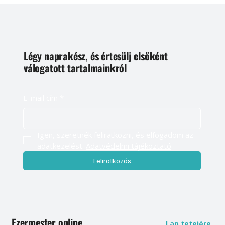
Légy naprakész, és értesülj elsőként
válogatott tartalmainkról
E-mail cím
*
Igen, szeretnék feliratkozni, és elfogadom az 
adatkezelést. 
Adatvédelmi tájékoztató
Feliratkozás
Ezermester online
Lap tetejére