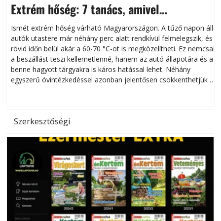
Extrém hőség: 7 tanács, amivel
megóvhatjuk autónkat a nyári károktól
Ismét extrém hőség várható Magyarországon. A tűző napon álló
autók utastere már néhány perc alatt rendkívül felmelegszik, és
rövid időn belül akár a 60-70 °C-ot is megközelítheti. Ez nemcsak
n
a beszállást teszi kellemetlenné, hanem az autó állapotára és a
benne hagyott tárgyakra is káros hatással lehet. Néhány
egyszerű óvintézkedéssel azonban jelentősen csökkenthetjük a
hőség káros hatásait.
l
Szerkesztőségi