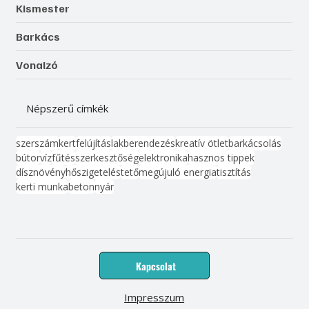
Kismester
Barkács
Vonalzó
Népszerű címkék
szerszám
kert
felújítás
lakberendezés
kreatív ötlet
barkácsolás
bútor
víz
fűtés
szerkesztőség
elektronika
hasznos tippek
dísznövény
hőszigetelés
tető
megújuló energia
tisztítás
kerti munka
beton
nyár
Kapcsolat
Impresszum