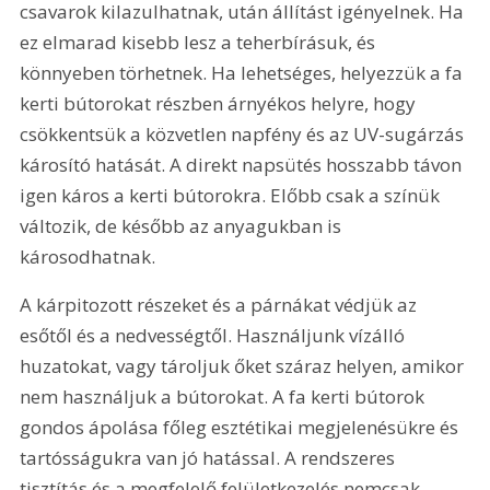
csavarok kilazulhatnak, után állítást igényelnek. Ha 
ez elmarad kisebb lesz a teherbírásuk, és 
könnyeben törhetnek. Ha lehetséges, helyezzük a fa 
kerti bútorokat részben árnyékos helyre, hogy 
csökkentsük a közvetlen napfény és az UV-sugárzás 
károsító hatását. A direkt napsütés hosszabb távon 
igen káros a kerti bútorokra. Előbb csak a színük 
változik, de később az anyagukban is 
károsodhatnak.
A kárpitozott részeket és a párnákat védjük az 
esőtől és a nedvességtől. Használjunk vízálló 
huzatokat, vagy tároljuk őket száraz helyen, amikor 
nem használjuk a bútorokat. A fa kerti bútorok 
gondos ápolása főleg esztétikai megjelenésükre és 
tartósságukra van jó hatással. A rendszeres 
tisztítás és a megfelelő felületkezelés nemcsak 