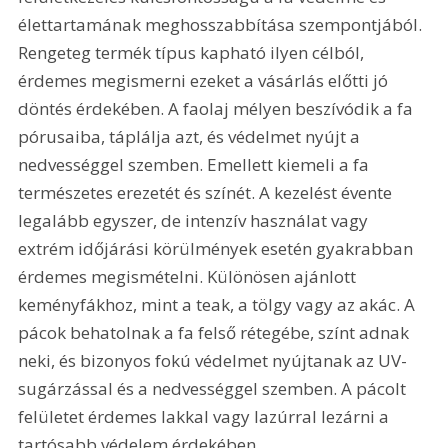
élettartamának meghosszabbítása szempontjából. 
Rengeteg termék típus kapható ilyen célból, 
érdemes megismerni ezeket a vásárlás előtti jó 
döntés érdekében. A faolaj mélyen beszívódik a fa 
pórusaiba, táplálja azt, és védelmet nyújt a 
nedvességgel szemben. Emellett kiemeli a fa 
természetes erezetét és színét. A kezelést évente 
legalább egyszer, de intenzív használat vagy 
extrém időjárási körülmények esetén gyakrabban 
érdemes megismételni. Különösen ajánlott 
keményfákhoz, mint a teak, a tölgy vagy az akác. A 
pácok behatolnak a fa felső rétegébe, színt adnak 
neki, és bizonyos fokú védelmet nyújtanak az UV-
sugárzással és a nedvességgel szemben. A pácolt 
felületet érdemes lakkal vagy lazúrral lezárni a 
tartósabb védelem érdekében.