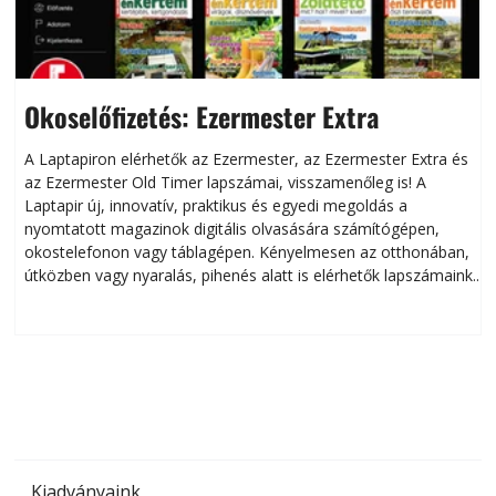
Okoselőfizetés: Ezermester Extra
A Laptapiron elérhetők az Ezermester, az Ezermester Extra és
az Ezermester Old Timer lapszámai, visszamenőleg is! A
Laptapir új, innovatív, praktikus és egyedi megoldás a
L
nyomtatott magazinok digitális olvasására számítógépen,
okostelefonon vagy táblagépen. Kényelmesen az otthonában,
útközben vagy nyaralás, pihenés alatt is elérhetők lapszámaink.
ú
Bárhol, bármikor, akár külföldön élve vagy dolgozva is
B
olvashatók az Ezermester lapszámai. A Laptapir kényelmes
megoldás, mert: – t
Kiadványaink