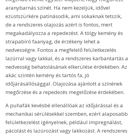
aranybarnás színét. Ha nem kezeljük, idővel 
ezüstszürkére patinásodik, ami sokaknak tetszik, 
de a rendszeres olajozás azért is fontos, mert 
megakadályozza a repedezést. A tölgy kemény és 
strapabíró faanyag, de érzékeny lehet a 
nedvességre. Fontos a megfelelő felületkezelés 
lazúrral vagy lakkal, és a rendszeres karbantartás a 
nedvesség behatolásának elkerülése érdekében. Az 
akác szintén kemény és tartós fa, jó 
időjárásállósággal. Olajozása ajánlott a színének 
megőrzése és a repedezés megelőzése érdekében.
A puhafák kevésbé ellenállóak az időjárással és a 
mechanikai sérülésekkel szemben, ezért alaposabb 
felületkezelést igényelnek, például impregnálást, 
pácolást és lazúrozást vagy lakkozást. A rendszeres 