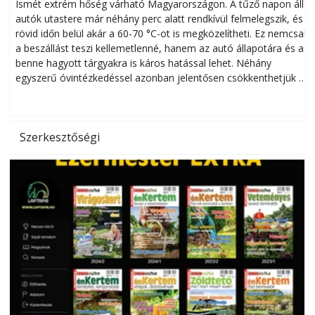
megóvhatjuk autónkat a nyári károktól
Ismét extrém hőség várható Magyarországon. A tűző napon álló
autók utastere már néhány perc alatt rendkívül felmelegszik, és
rövid időn belül akár a 60-70 °C-ot is megközelítheti. Ez nemcsak
n
a beszállást teszi kellemetlenné, hanem az autó állapotára és a
benne hagyott tárgyakra is káros hatással lehet. Néhány
egyszerű óvintézkedéssel azonban jelentősen csökkenthetjük a
hőség káros hatásait.
l
Szerkesztőségi