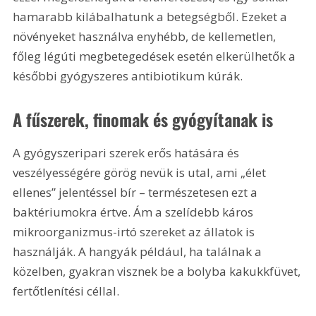
hamarabb kilábalhatunk a betegségből. Ezeket a 
növényeket használva enyhébb, de kellemetlen, 
főleg légúti megbetegedések esetén elkerülhetők a 
későbbi gyógyszeres antibiotikum kúrák.
A fűszerek, finomak és gyógyítanak is
A gyógyszeripari szerek erős hatására és 
veszélyességére görög nevük is utal, ami „élet 
ellenes” jelentéssel bír – természetesen ezt a 
baktériumokra értve. Ám a szelídebb káros 
mikroorganizmus-irtó szereket az állatok is 
használják. A hangyák például, ha találnak a 
közelben, gyakran visznek be a bolyba kakukkfüvet, 
fertőtlenítési céllal.