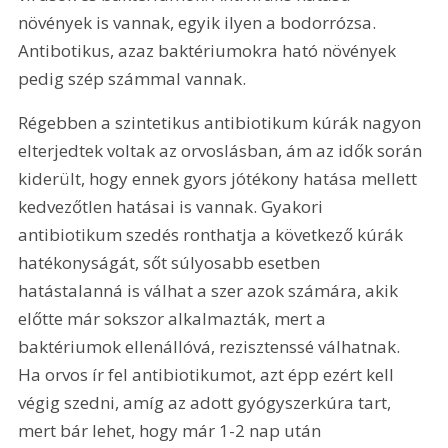
növények is vannak, egyik ilyen a bodorrózsa. 
Antibotikus, azaz baktériumokra ható növények 
pedig szép számmal vannak.
Régebben a szintetikus antibiotikum kúrák nagyon 
elterjedtek voltak az orvoslásban, ám az idők során 
kiderült, hogy ennek gyors jótékony hatása mellett 
kedvezőtlen hatásai is vannak. Gyakori 
antibiotikum szedés ronthatja a következő kúrák 
hatékonyságát, sőt súlyosabb esetben 
hatástalanná is válhat a szer azok számára, akik 
előtte már sokszor alkalmazták, mert a 
baktériumok ellenállóvá, rezisztenssé válhatnak. 
Ha orvos ír fel antibiotikumot, azt épp ezért kell 
végig szedni, amíg az adott gyógyszerkúra tart, 
mert bár lehet, hogy már 1-2 nap után 