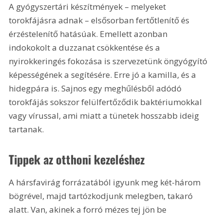
A gyógyszertári készítmények – melyeket 
torokfájásra adnak – elsősorban fertőtlenítő és 
érzéstelenítő hatásúak. Emellett azonban 
indokokolt a duzzanat csökkentése és a 
nyirokkeringés fokozása is szervezetünk öngyógyító 
képességének a segítésére. Erre jó a kamilla, és a 
hidegpára is. Sajnos egy meghűlésből adódó 
torokfájás sokszor felülfertőződik baktériumokkal 
vagy vírussal, ami miatt a tünetek hosszabb ideig 
tartanak.
Tippek az otthoni kezeléshez
A hársfavirág forrázatából igyunk meg két-három 
bögrével, majd tartózkodjunk melegben, takaró 
alatt. Van, akinek a forró mézes tej jön be 