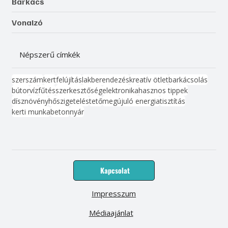
Barkács
Vonalzó
Népszerű címkék
szerszám
kert
felújítás
lakberendezés
kreatív ötlet
barkácsolás
bútor
víz
fűtés
szerkesztőség
elektronika
hasznos tippek
dísznövény
hőszigetelés
tető
megújuló energia
tisztítás
kerti munka
beton
nyár
Kapcsolat
Impresszum
Médiaajánlat