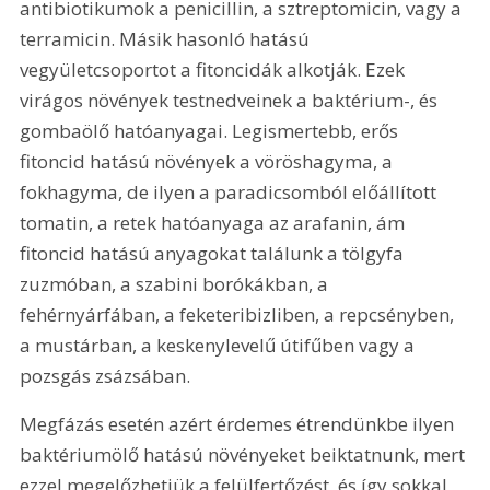
antibiotikumok a penicillin, a sztreptomicin, vagy a 
terramicin. Másik hasonló hatású 
vegyületcsoportot a fitoncidák alkotják. Ezek 
virágos növények testnedveinek a baktérium-, és 
gombaölő hatóanyagai. Legismertebb, erős 
fitoncid hatású növények a vöröshagyma, a 
fokhagyma, de ilyen a paradicsomból előállított 
tomatin, a retek hatóanyaga az arafanin, ám 
fitoncid hatású anyagokat találunk a tölgyfa 
zuzmóban, a szabini borókákban, a 
fehérnyárfában, a feketeribizliben, a repcsényben, 
a mustárban, a keskenylevelű útifűben vagy a 
pozsgás zsázsában.
Megfázás esetén azért érdemes étrendünkbe ilyen 
baktériumölő hatású növényeket beiktatnunk, mert 
ezzel megelőzhetjük a felülfertőzést, és így sokkal 