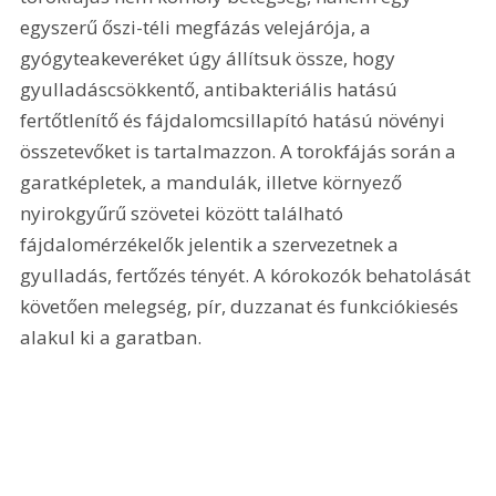
egyszerű őszi-téli megfázás velejárója, a 
gyógyteakeveréket úgy állítsuk össze, hogy 
gyulladáscsökkentő, antibakteriális hatású 
fertőtlenítő és fájdalomcsillapító hatású növényi 
összetevőket is tartalmazzon. A torokfájás során a 
garatképletek, a mandulák, illetve környező 
nyirokgyűrű szövetei között található 
fájdalomérzékelők jelentik a szervezetnek a 
gyulladás, fertőzés tényét. A kórokozók behatolását 
követően melegség, pír, duzzanat és funkciókiesés 
alakul ki a garatban.