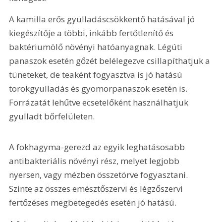
A kamilla erős gyulladáscsökkentő hatásával jó 
kiegészítője a többi, inkább fertőtlenítő és 
baktériumölő növényi hatóanyagnak. Légúti 
panaszok esetén gőzét belélegezve csillapíthatjuk a 
tüneteket, de teaként fogyasztva is jó hatású 
torokgyulladás és gyomorpanaszok esetén is. 
Forrázatát lehűtve ecsetelőként használhatjuk 
gyulladt bőrfelületen.
A fokhagyma-gerezd az egyik leghatásosabb 
antibakteriális növényi rész, melyet legjobb 
nyersen, vagy mézben összetörve fogyasztani. 
Szinte az összes emésztőszervi és légzőszervi 
fertőzéses megbetegedés esetén jó hatású.