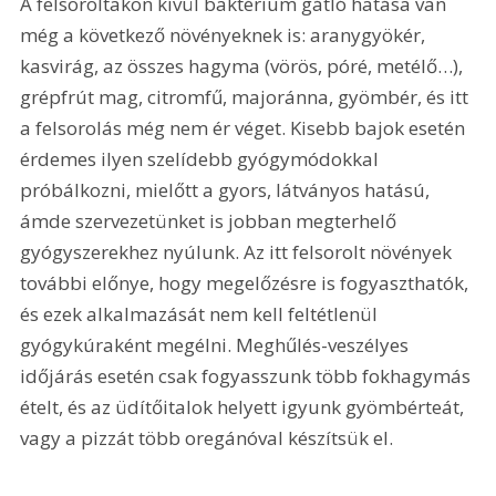
A felsoroltakon kívül baktérium gátló hatása van 
még a következő növényeknek is: aranygyökér, 
kasvirág, az összes hagyma (vörös, póré, metélő…), 
grépfrút mag, citromfű, majoránna, gyömbér, és itt 
a felsorolás még nem ér véget. Kisebb bajok esetén 
érdemes ilyen szelídebb gyógymódokkal 
próbálkozni, mielőtt a gyors, látványos hatású, 
ámde szervezetünket is jobban megterhelő 
gyógyszerekhez nyúlunk. Az itt felsorolt növények 
további előnye, hogy megelőzésre is fogyaszthatók, 
és ezek alkalmazását nem kell feltétlenül 
gyógykúraként megélni. Meghűlés-veszélyes 
időjárás esetén csak fogyasszunk több fokhagymás 
ételt, és az üdítőitalok helyett igyunk gyömbérteát, 
vagy a pizzát több oregánóval készítsük el.