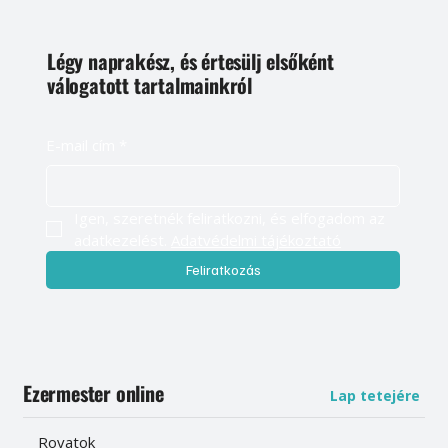
Légy naprakész, és értesülj elsőként
válogatott tartalmainkról
E-mail cím
*
Igen, szeretnék feliratkozni, és elfogadom az 
adatkezelést. 
Adatvédelmi tájékoztató
Feliratkozás
Ezermester online
Lap tetejére
Rovatok