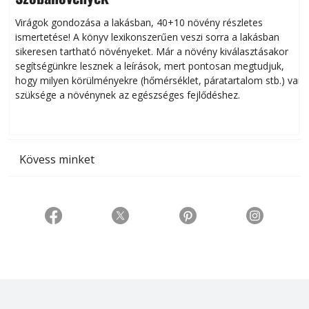
Virágok gondozása a lakásban, 40+10 növény részletes
ismertetése! A könyv lexikonszerűen veszi sorra a lakásban
s
sikeresen tart­ha­tó növényeket. Már a növény kiválasztásakor
h
segítségünkre lesznek a leírások, mert pontosan megtudjuk,
k
hogy milyen körülményekre (hőmérséklet, páratartalom stb.) van
szüksége a növénynek az egészséges fejlődéshez.
t
Kövess minket