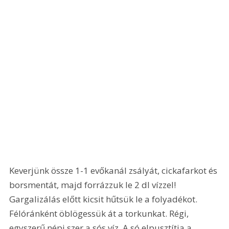
Keverjünk össze 1-1 evőkanál zsályát, cickafarkot és 
borsmentát, majd forrázzuk le 2 dl vízzel! 
Gargalizálás előtt kicsit hűtsük le a folyadékot. 
Félóránként öblögessük át a torkunkat. Régi, 
egyszerű népi szer a sós víz. A só elpusztítja a 