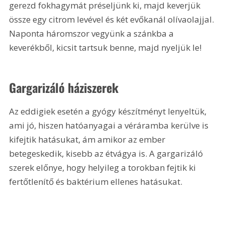
gerezd fokhagymát préseljünk ki, majd keverjük 
össze egy citrom levével és két evőkanál olívaolajjal. 
Naponta háromszor vegyünk a szánkba a 
keverékből, kicsit tartsuk benne, majd nyeljük le!
Gargarizáló háziszerek
Az eddigiek esetén a gyógy készítményt lenyeltük, 
ami jó, hiszen hatóanyagai a véráramba kerülve is 
kifejtik hatásukat, ám amikor az ember 
betegeskedik, kisebb az étvágya is. A gargarizáló 
szerek előnye, hogy helyileg a torokban fejtik ki 
fertőtlenítő és baktérium ellenes hatásukat.