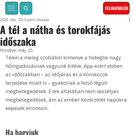
FELIRATKOZÁS
2025. dec. 20.
5 perc olvasás
A tél a nátha és torokfájás
időszaka
Frissítve:
máj. 25.
Télen a meleg szobából kimenve a hidegbe nagy 
hőingadozásnak vagyunk kitéve, épp ezért ebben 
az időszakban – az időjárás és a kórokozók 
terjedése miatt is – gyakoriak a felső légúti 
megbetegedések. Ezek általában nem veszélyes 
megbetegedések, ám az ember közérzetét napokra 
képesek elrontani.
Ha hagyjuk