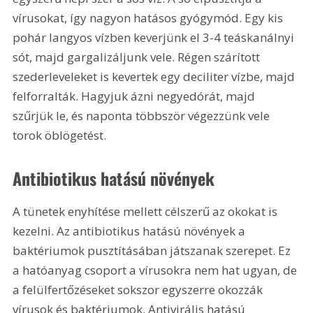
vírusokat, így nagyon hatásos gyógymód. Egy kis 
pohár langyos vízben keverjünk el 3-4 teáskanálnyi 
sót, majd gargalizáljunk vele. Régen szárított 
szederleveleket is kevertek egy deciliter vízbe, majd 
felforralták. Hagyjuk ázni negyedórát, majd 
szűrjük le, és naponta többször végezzünk vele 
torok öblögetést.
Antibiotikus hatású növények
A tünetek enyhítése mellett célszerű az okokat is 
kezelni. Az antibiotikus hatású növények a 
baktériumok pusztításában játszanak szerepet. Ez 
a hatóanyag csoport a vírusokra nem hat ugyan, de 
a felülfertőzéseket sokszor egyszerre okozzák 
vírusok és baktériumok. Antivirális hatású 