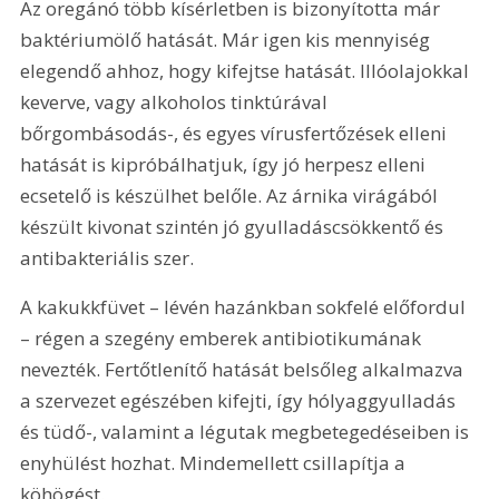
Az oregánó több kísérletben is bizonyította már 
baktériumölő hatását. Már igen kis mennyiség 
elegendő ahhoz, hogy kifejtse hatását. Illóolajokkal 
keverve, vagy alkoholos tinktúrával 
bőrgombásodás-, és egyes vírusfertőzések elleni 
hatását is kipróbálhatjuk, így jó herpesz elleni 
ecsetelő is készülhet belőle. Az árnika virágából 
készült kivonat szintén jó gyulladáscsökkentő és 
antibakteriális szer.
A kakukkfüvet – lévén hazánkban sokfelé előfordul 
– régen a szegény emberek antibiotikumának 
nevezték. Fertőtlenítő hatását belsőleg alkalmazva 
a szervezet egészében kifejti, így hólyaggyulladás 
és tüdő-, valamint a légutak megbetegedéseiben is 
enyhülést hozhat. Mindemellett csillapítja a 
köhögést.