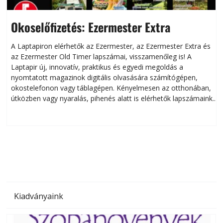
Okoselőfizetés: Ezermester Extra
A Laptapiron elérhetők az Ezermester, az Ezermester Extra és
az Ezermester Old Timer lapszámai, visszamenőleg is! A
Laptapir új, innovatív, praktikus és egyedi megoldás a
L
nyomtatott magazinok digitális olvasására számítógépen,
okostelefonon vagy táblagépen. Kényelmesen az otthonában,
útközben vagy nyaralás, pihenés alatt is elérhetők lapszámaink.
ú
Bárhol, bármikor, akár külföldön élve vagy dolgozva is
B
olvashatók az Ezermester lapszámai. A Laptapir kényelmes
megoldás, mert: – t
Kiadványaink