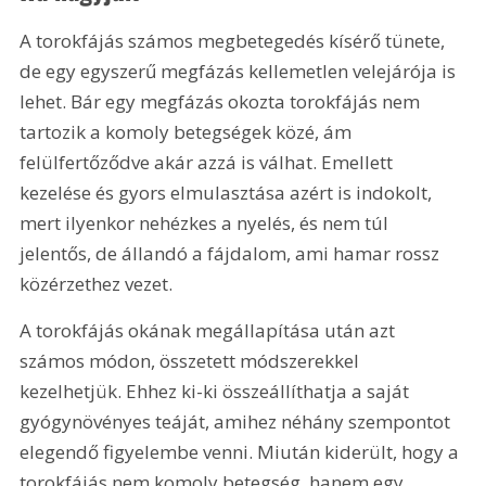
A torokfájás számos megbetegedés kísérő tünete, 
de egy egyszerű megfázás kellemetlen velejárója is 
lehet. Bár egy megfázás okozta torokfájás nem 
tartozik a komoly betegségek közé, ám 
felülfertőződve akár azzá is válhat. Emellett 
kezelése és gyors elmulasztása azért is indokolt, 
mert ilyenkor nehézkes a nyelés, és nem túl 
jelentős, de állandó a fájdalom, ami hamar rossz 
közérzethez vezet.
A torokfájás okának megállapítása után azt 
számos módon, összetett módszerekkel 
kezelhetjük. Ehhez ki-ki összeállíthatja a saját 
gyógynövényes teáját, amihez néhány szempontot 
elegendő figyelembe venni. Miután kiderült, hogy a 
torokfájás nem komoly betegség, hanem egy 