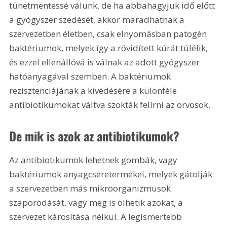
tünetmentessé válunk, de ha abbahagyjuk idő előtt 
a gyógyszer szedését, akkor maradhatnak a 
szervezetben életben, csak elnyomásban patogén 
baktériumok, melyek így a rövidített kúrát túlélik, 
és ezzel ellenállóvá is válnak az adott gyógyszer 
hatóanyagával szemben. A baktériumok 
rezisztenciájának a kivédésére a különféle 
antibiotikumokat váltva szokták felírni az orvosok.
De mik is azok az antibiotikumok?
Az antibiotikumok lehetnek gombák, vagy 
baktériumok anyagcseretermékei, melyek gátolják 
a szervezetben más mikroorganizmusok 
szaporodását, vagy meg is ölhetik azokat, a 
szervezet károsítása nélkül. A legismertebb 