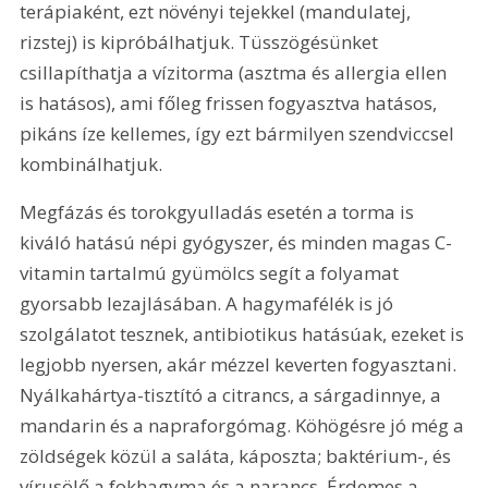
terápiaként, ezt növényi tejekkel (mandulatej, 
rizstej) is kipróbálhatjuk. Tüsszögésünket 
csillapíthatja a vízitorma (asztma és allergia ellen 
is hatásos), ami főleg frissen fogyasztva hatásos, 
pikáns íze kellemes, így ezt bármilyen szendviccsel 
kombinálhatjuk.
Megfázás és torokgyulladás esetén a torma is 
kiváló hatású népi gyógyszer, és minden magas C-
vitamin tartalmú gyümölcs segít a folyamat 
gyorsabb lezajlásában. A hagymafélék is jó 
szolgálatot tesznek, antibiotikus hatásúak, ezeket is 
legjobb nyersen, akár mézzel keverten fogyasztani. 
Nyálkahártya-tisztító a citrancs, a sárgadinnye, a 
mandarin és a napraforgómag. Köhögésre jó még a 
zöldségek közül a saláta, káposzta; baktérium-, és 
vírusölő a fokhagyma és a narancs. Érdemes a 