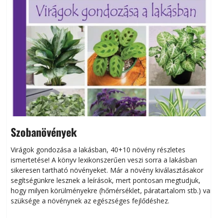
Szobanövények
Virágok gondozása a lakásban, 40+10 növény részletes
ismertetése! A könyv lexikonszerűen veszi sorra a lakásban
s
sikeresen tart­ha­tó növényeket. Már a növény kiválasztásakor
h
segítségünkre lesznek a leírások, mert pontosan megtudjuk,
k
hogy milyen körülményekre (hőmérséklet, páratartalom stb.) van
szüksége a növénynek az egészséges fejlődéshez.