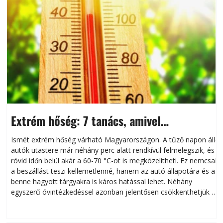
Extrém hőség: 7 tanács, amivel
megóvhatjuk autónkat a nyári károktól
Ismét extrém hőség várható Magyarországon. A tűző napon álló
autók utastere már néhány perc alatt rendkívül felmelegszik, és
rövid időn belül akár a 60-70 °C-ot is megközelítheti. Ez nemcsak
n
a beszállást teszi kellemetlenné, hanem az autó állapotára és a
benne hagyott tárgyakra is káros hatással lehet. Néhány
egyszerű óvintézkedéssel azonban jelentősen csökkenthetjük a
hőség káros hatásait.
l