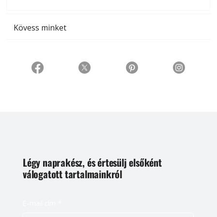
t
Kövess minket
Légy naprakész, és értesülj elsőként
válogatott tartalmainkról
E-mail cím
*