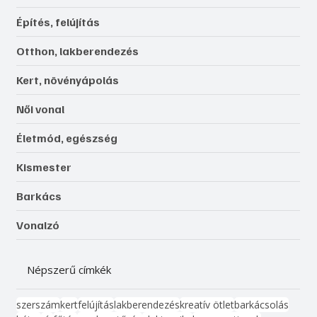
Építés, felújítás
Otthon, lakberendezés
Kert, növényápolás
Női vonal
Életmód, egészség
Kismester
Barkács
Vonalzó
Népszerű címkék
szerszám
kert
felújítás
lakberendezés
kreatív ötlet
barkácsolás