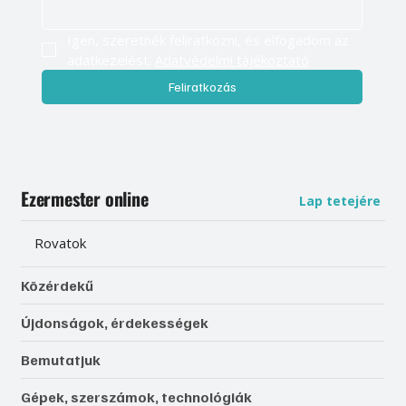
Igen, szeretnék feliratkozni, és elfogadom az 
adatkezelést. 
Adatvédelmi tájékoztató
Feliratkozás
Ezermester online
Lap tetejére
Rovatok
Közérdekű
Újdonságok, érdekességek
Bemutatjuk
Gépek, szerszámok, technológiák