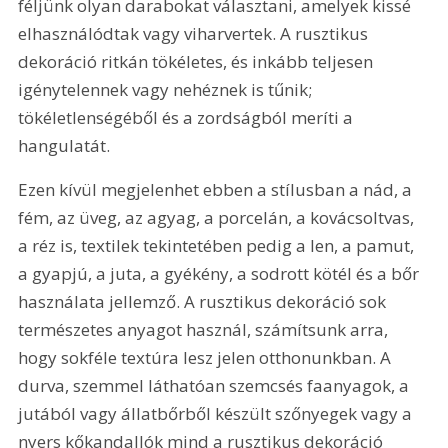
féljünk olyan darabokat választani, amelyek kissé 
elhasználódtak vagy viharvertek. A rusztikus 
dekoráció ritkán tökéletes, és inkább teljesen 
igénytelennek vagy nehéznek is tűnik; 
tökéletlenségéből és a zordságból meríti a 
hangulatát.
Ezen kívül megjelenhet ebben a stílusban a nád, a 
fém, az üveg, az agyag, a porcelán, a kovácsoltvas, 
a réz is, textilek tekintetében pedig a len, a pamut, 
a gyapjú, a juta, a gyékény, a sodrott kötél és a bőr 
használata jellemző. A rusztikus dekoráció sok 
természetes anyagot használ, számítsunk arra, 
hogy sokféle textúra lesz jelen otthonunkban. A 
durva, szemmel láthatóan szemcsés faanyagok, a 
jutából vagy állatbőrből készült szőnyegek vagy a 
nyers kőkandallók mind a rusztikus dekoráció 