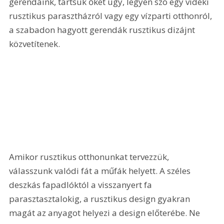
gerendáink, tartsuk őket úgy, legyen szó egy vidéki 
rusztikus parasztházról vagy egy vízparti otthonról, 
a szabadon hagyott gerendák rusztikus dizájnt 
közvetítenek.
Amikor rusztikus otthonunkat tervezzük, 
válasszunk valódi fát a műfák helyett. A széles 
deszkás fapadlóktól a visszanyert fa 
parasztasztalokig, a rusztikus design gyakran 
magát az anyagot helyezi a design előterébe. Ne 