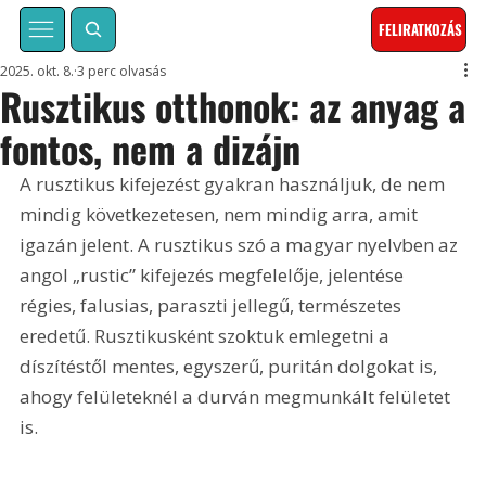
FELIRATKOZÁS
2025. okt. 8.
3 perc olvasás
Rusztikus otthonok: az anyag a
fontos, nem a dizájn
A rusztikus kifejezést gyakran használjuk, de nem 
mindig következetesen, nem mindig arra, amit 
igazán jelent. A rusztikus szó a magyar nyelvben az 
angol „rustic” kifejezés megfelelője, jelentése 
régies, falusias, paraszti jellegű, természetes 
eredetű. Rusztikusként szoktuk emlegetni a 
díszítéstől mentes, egyszerű, puritán dolgokat is, 
ahogy felületeknél a durván megmunkált felületet 
is.