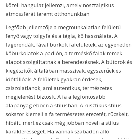
közeli hangulat jellemzi, amely nosztalgikus 
atmoszférát teremt otthonunkban.
Legfőbb jellemzője a megmunkálatlan felületű 
fenyő vagy tölgyfa és a tégla, kő használata. A 
fagerendák, fával burkolt fafelületek, az egyenetlen 
kőburkolatok a padlón, a terméskő falak remek 
alapot szolgáltatnak a berendezésnek. A bútorok és 
kiegészítők általában masszívak, egyszerűek és 
időtállóak. A felületek gyakran érdesek, 
csiszolatlanok, ami autentikus, természetes 
megjelenést biztosít. A fa a legfontosabb 
alapanyag ebben a stílusban. A rusztikus stílus 
sokszor kiemeli a fa természetes erezetét, rücskeit, 
hibáit, mert ez csak még jobban növeli a stílus 
karakterességét. Ha vannak szabadon álló 