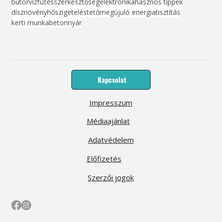
bútor
víz
fűtés
szerkesztőség
elektronika
hasznos tippek
dísznövény
hőszigetelés
tető
megújuló energia
tisztítás
kerti munka
beton
nyár
Kapcsolat
Impresszum
Médiaajánlat
Adatvédelem
Előfizetés
Szerzői jogok