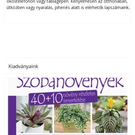
okostelefonon vagy táblagépen. Kényelmesen az otthonában,
útközben vagy nyaralás, pihenés alatt is elérhetők lapszámaink.
ú
Bárhol, bármikor, akár külföldön élve vagy dolgozva is
B
olvashatók az Ezermester lapszámai. A Laptapir kényelmes
megoldás, mert: – t
Kiadványaink