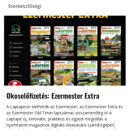
Szerkesztőségi
Okoselőfizetés: Ezermester Extra
A Laptapiron elérhetők az Ezermester, az Ezermester Extra és
az Ezermester Old Timer lapszámai, visszamenőleg is! A
Laptapir új, innovatív, praktikus és egyedi megoldás a
L
nyomtatott magazinok digitális olvasására számítógépen,