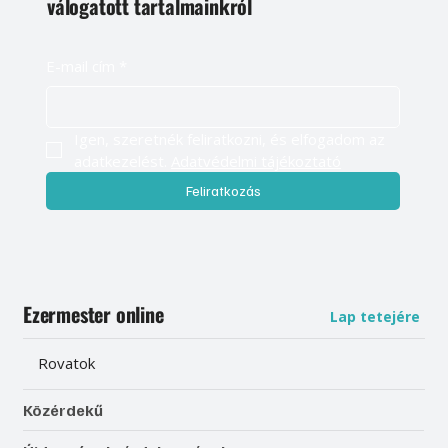
válogatott tartalmainkról
E-mail cím
*
Igen, szeretnék feliratkozni, és elfogadom az 
adatkezelést. 
Adatvédelmi tájékoztató
Feliratkozás
Ezermester online
Lap tetejére
Rovatok
Közérdekű