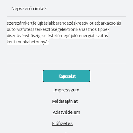
Népszerű címkék
szerszám
kert
felújítás
lakberendezés
kreatív ötlet
barkácsolás
bútor
víz
fűtés
szerkesztőség
elektronika
hasznos tippek
dísznövény
hőszigetelés
tető
megújuló energia
tisztítás
kerti munka
beton
nyár
Kapcsolat
Impresszum
Médiaajánlat
Adatvédelem
Előfizetés