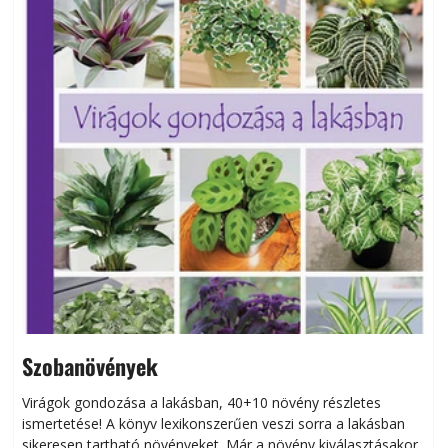
Szobanövények
Virágok gondozása a lakásban, 40+10 növény részletes
ismertetése! A könyv lexikonszerűen veszi sorra a lakásban
s
sikeresen tart­ha­tó növényeket. Már a növény kiválasztásakor
h