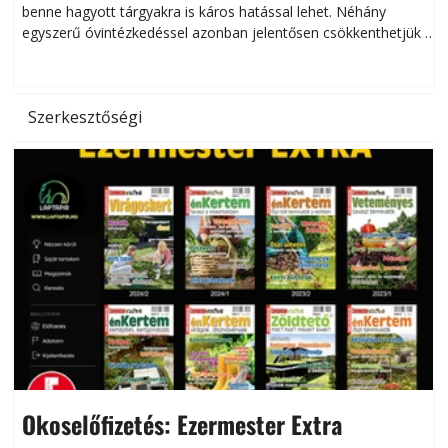
benne hagyott tárgyakra is káros hatással lehet. Néhány
egyszerű óvintézkedéssel azonban jelentősen csökkenthetjük a
hőség káros hatásait.
l
Szerkesztőségi
Okoselőfizetés: Ezermester Extra