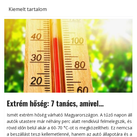
Kiemelt tartalom
Extrém hőség: 7 tanács, amivel
megóvhatjuk autónkat a nyári károktól
Ismét extrém hőség várható Magyarországon. A tűző napon álló
autók utastere már néhány perc alatt rendkívül felmelegszik, és
rövid időn belül akár a 60-70 °C-ot is megközelítheti. Ez nemcsak
n
a beszállást teszi kellemetlenné, hanem az autó állapotára és a