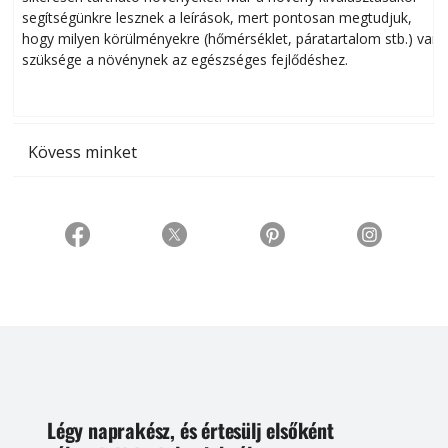
segítségünkre lesznek a leírások, mert pontosan megtudjuk,
k
hogy milyen körülményekre (hőmérséklet, páratartalom stb.) van
szüksége a növénynek az egészséges fejlődéshez.
t
Kövess minket
Légy naprakész, és értesülj elsőként