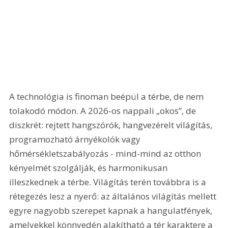
A technológia is finoman beépül a térbe, de nem 
tolakodó módon. A 2026-os nappali „okos”, de 
diszkrét: rejtett hangszórók, hangvezérelt világítás, 
programozható árnyékolók vagy 
hőmérsékletszabályozás - mind-mind az otthon 
kényelmét szolgálják, és harmonikusan 
illeszkednek a térbe. Világítás terén továbbra is a 
rétegezés lesz a nyerő: az általános világítás mellett 
egyre nagyobb szerepet kapnak a hangulatfények, 
amelyekkel könnyedén alakítható a tér karaktere a 