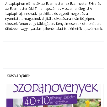
A Laptapiron elérhetők az Ezermester, az Ezermester Extra és
az Ezermester Old Timer lapszámai, visszamenőleg is! A
Laptapir új, innovatív, praktikus és egyedi megoldás a
L
nyomtatott magazinok digitális olvasására számítógépen,
okostelefonon vagy táblagépen. Kényelmesen az otthonában,
útközben vagy nyaralás, pihenés alatt is elérhetők lapszámaink.
ú
Bárhol, bármikor, akár külföldön élve vagy dolgozva is
B
olvashatók az Ezermester lapszámai. A Laptapir kényelmes
megoldás, mert: – t
Kiadványaink