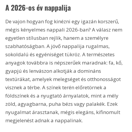
A 2026-os év nappalija
De vajon hogyan fog kinézni egy igazán korszerű, 
mégis kényelmes nappali 2026-ban? A válasz nem 
egyetlen stílusban rejlik, hanem a személyre 
szabhatóságban. A jövő nappalija rugalmas, 
sokoldalú és egyéniséget tükröz. A természetes 
anyagok továbbra is népszerűek maradnak: fa, kő, 
gyapjú és lenvászon alkotják a domináns 
textúrákat, amelyek melegséget és otthonosságot 
visznek a térbe. A színek terén előretörnek a 
földszínek és a nyugtató árnyalatok, mint a mély 
zöld, agyagbarna, puha bézs vagy palakék. Ezek 
nyugalmat árasztanak, mégis elegáns, kifinomult 
megjelenést adnak a nappalinak.