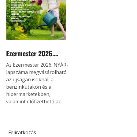
Teljes érettségben szedve
nem tárolható h
Ezermester 2026.
NYÁR-i lapszáma
Az Ezermester 2026. NYÁR-i
lapszáma megvásárolható
az újságárusoknál, a
benzinkutakon és a
hipermarketekben,
valamint előfizethető az
ország valamennyi
postahivatalában, a Posta
webshop-ban, vagy a
www.laptapir.hu oldalon
Feliratkozás