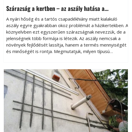
Szárazság a kertben – az aszály hatása a
növényekre és a védekezés lehetőségei
A nyári hőség és a tartós csapadékhiány miatt kialakuló
aszály egyre gyakrabban okoz problémát a házikertekben. A
köznyelvben ezt egyszerűen szárazságnak nevezzük, de a
jelenségnek több formája is létezik. Az aszály nemcsak a
növények fejlődését lassítja, hanem a termés mennyiségét
és minőségét is rontja. Megmutatjuk, milyen típusú
aszályokkal találkozhatunk, hogyan reagálnak rájuk a
növények, és milyen egyszerű módszerekkel mérsékelhetjük
a károkat.