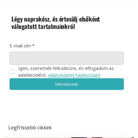
digitális olvasásra. Nézd
meg a tartalomjegyzéket!
Légy naprakész, és értesülj elsőként
válogatott tartalmainkról
E-mail cím
*
Igen, szeretnék feliratkozni, és elfogadom az 
adatkezelést. 
Adatvédelmi tájékoztató
Feliratkozás
Legfrissebb cikkek