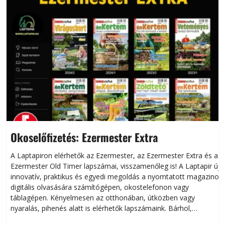
Okoselőfizetés: Ezermester Extra
A Laptapiron elérhetők az Ezermester, az Ezermester Extra és az
Ezermester Old Timer lapszámai, visszamenőleg is! A Laptapir új,
innovatív, praktikus és egyedi megoldás a nyomtatott magazinok
digitális olvasására számítógépen, okostelefonon vagy
táblagépen. Kényelmesen az otthonában, útközben vagy
nyaralás, pihenés alatt is elérhetők lapszámaink. Bárhol,
bármikor, akár külföldön élve vagy dolgozva is olvashatók az