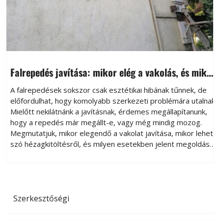
Falrepedés javítása: mikor elég a vakolás, és mikor
szükséges falvarrás?
A falrepedések sokszor csak esztétikai hibának tűnnek, de
előfordulhat, hogy komolyabb szerkezeti problémára utalnak.
Mielőtt nekilátnánk a javításnak, érdemes megállapítanunk,
hogy a repedés már megállt-e, vagy még mindig mozog.
Megmutatjuk, mikor elegendő a vakolat javítása, mikor lehet
szó hézagkitöltésről, és milyen esetekben jelent megoldást
a falvarrás.
Szerkesztőségi