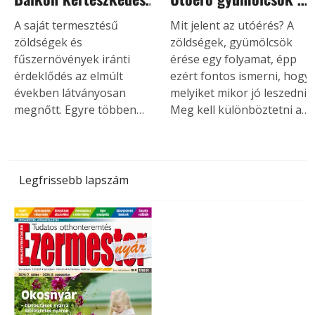
vagy magaságyás?
zöldségek – melyek
A saját termesztésű
Mit jelent az utóérés? A
Helytakarékos
érnek tovább leszedés
zöldségek és
zöldségek, gyümölcsök
fűszernövények iránti
érése egy folyamat, épp
kertészkedés
után?
érdeklődés az elmúlt
ezért fontos ismerni, hogy
években látványosan
melyiket mikor jó leszedni.
megnőtt. Egyre többen
Meg kell különböztetni a
szeretnék tudni, honnan
gazdasági és a biológiai
származik az élelmiszer az
érettséget. Például a
asztalukra, miközben a
paradicsomot sokszor
kertészkedés sokak
gazdasági érettségben,
Legfrissebb lapszám
számára kikapcsolódást és
azaz félig éretten szedik
feltöltődést is jelent.
le, ezután utaztatják
hosszan, és még pulton
tartható kell legyen.
Utóérik eközben, de nem
lesz olyan ízű, mint amit a
saját kertünkben, biológiai
érettségben szedünk le.