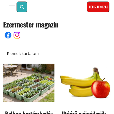
FELIRATKOZÁS
Menu
Ezermester magazin
Kiemelt tartalom
Balkon kertészkedés
Utóérő gyümölcsök és