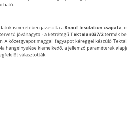
árható.
adatok ismeretében javasolta a 
Knauf Insulation csapata
, 
tervező jóváhagyta - a kétrétegű 
Tektalan
037/2
 termék be
. A kőzetgyapot maggal, fagyapot kéreggel készülő Tektal
la hangelnyelése kiemelkedő, a jellemző paraméterek alapjá
gfelelőt választották.