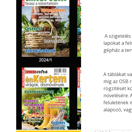
 A szigetelés
lapokat a fe
gépház a terv
A táblákat va
míg az OSB rö
rögzítését k
növelésére. 
felületének 
alapozó, vag