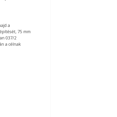
majd a 
építését, 75 mm 
an 037/2 
n a célnak 