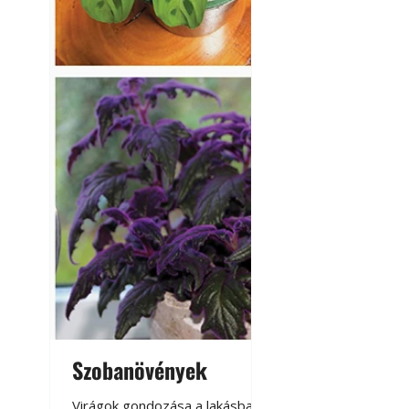
Szobanövények
Virágoskert: k
teraszon, laká
Virágok gondozása a lakásban,