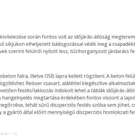
 kivitelezése során fontos volt az időjárás-állóság megterem
lső síkjukon elhelyezett bádogozással védik meg a csapadéktó
ek szerint felülről nyitott lesz, tűzihorganyzott járdarács fe
sbeton falra, illetve OSB lapra kellett rögzíteni. A beton fe
gzítéshez Reisser csavart, alátéttel kiegészítve alkalmaztak
övetően festés/lakkozás indokolt lehet a táblák időjárás-áll
A hangelnyelés megtartása érdekében fontos viszont a lapo
megőrzése, tehát sűrű diszperziós festés szóba sem jöhet, c
y a gyártó által előírt mennyiségű diszperziós homlokzati fe