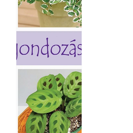
Betonjárda készít
készül tartós bet