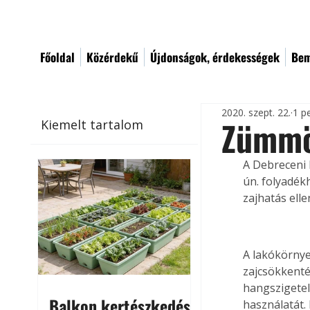
Főoldal
Közérdekű
Újdonságok, érdekességek
Bem
2020. szept. 22.
1 p
Zümmö
Kiemelt tartalom
A Debreceni 
ún. folyadék
zajhatás ell
A lakókörny
zajcsökkenté
hangszigetel
Balkon kertészkedés
használatát.