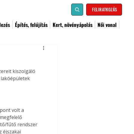
FELIRATKOZÁS
dezés
Építés, felújítás
Kert, növényápolás
Női vonal
reit kiszolgáló 
 lakóépületek 
ont volt a 
 megfelelő 
tő/fűtő rendszer 
 éjszakai 