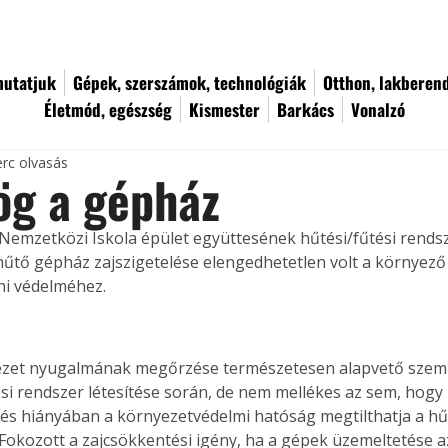
utatjuk
Gépek, szerszámok, technológiák
Otthon, lakberen
Életmód, egészség
Kismester
Barkács
Vonalzó
erc olvasás
g a gépház
Nemzetközi Iskola épület együttesének hűtési/fűtési rendsze
hűtő gépház zajszigetelése elengedhetetlen volt a környező
eni védelméhez.
ezet nyugalmának megőrzése természetesen alapvető szemp
si rendszer létesítése során, de nem mellékes az sem, hogy
és hiányában a környezetvédelmi hatóság megtilthatja a hű
 Fokozott a zajcsökkentési igény, ha a gépek üzemeltetése az