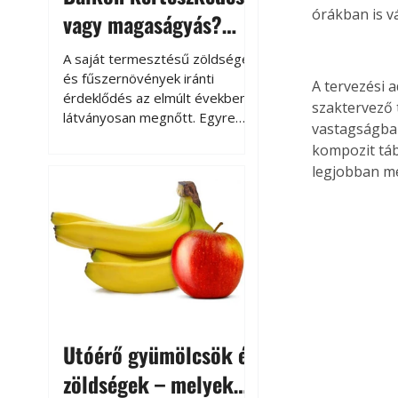
órákban is v
vagy magaságyás?
Helytakarékos
A saját termesztésű zöldségek
kertészkedés
és fűszernövények iránti
A tervezési 
érdeklődés az elmúlt években
szaktervező 
látványosan megnőtt. Egyre
vastagságban
többen szeretnék tudni, honnan
kompozit táb
származik az élelmiszer az
legjobban me
asztalukra, miközben a
kertészkedés sokak számára
kikapcsolódást és feltöltődést
is jelent.
Utóérő gyümölcsök és
zöldségek – melyek