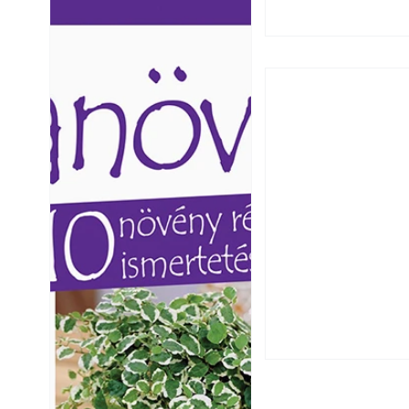
Ezermester lapszámai. A
Ezermester lapszámai
Laptapir kényelmes megoldás,
Laptapir kényelmes 
mert: – t
mert: – t
Falrepedés javítá
és mikor szükség