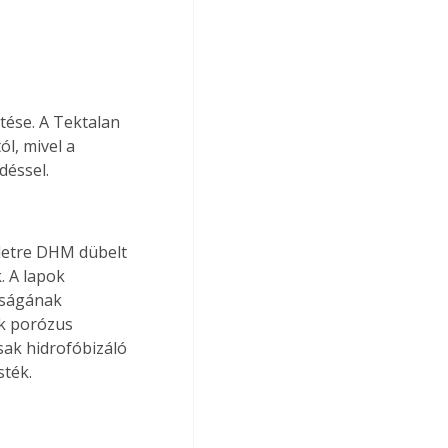
tése. A Tektalan 
l, mivel a 
déssel.
lületre DHM dübelt 
. A lapok 
óságának 
k porózus 
sak hidrofóbizáló 
sték.