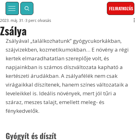
FELIRATKOZÁS
2023. máj. 31.
3 perc olvasás
Zsálya
Zsályával „találkozhatunk” gyógycukorkákban, 
szájvizekben, kozmetikumokban… E növény a régi 
kertek elmaradhatatlan szereplője volt, és 
napjainkban is számos díszváltozata kapható a 
kertészeti árudákban. A zsályafélék nem csak 
virágaikkal díszítenek, hanem színes változataik a 
leveleikkel is. Ideális növények, mert jól tűri a 
száraz, meszes talajt, emellett meleg- és 
fénykedvelők.
Gyógyít és díszít