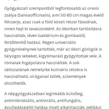
Gyógyászati szempontból legfontosabb az orvosi 
zsálya (Salviaofficinalis), ami 50-80 cm magas évelő 
félcserje, azaz csak a föld közeli részei fásodnak, 
innen hajt ki tavaszonként. Az ókorban tartósításra 
használták, lévén baktérium és gombaölő, 
fertőtlenítő hatású. Régen univerzális 
gyógynövénynek tartották, már az ókori görögök is 
tályogos sebeket, kígyómarást gyógyítottak vele. A 
rómaiak fogápolásra használták. A sok 
változatának némelyike kulináris célokra is 
használható, virágaival bólék, sütemények 
díszíthetők.
A népgyógyászatban leginkább külsőleg, 
antimikrobiális, antivirális, antifungális, 
gyulladásgátló hatása miatt alkalmazzák, például 