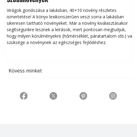
Virágok gondozása a lakásban, 40+10 növény részletes
ismertetése! A könyv lexikonszerűen veszi sorra a lakásban
s
sikeresen tart­ha­tó növényeket. Már a növény kiválasztásakor
h
segítségünkre lesznek a leírások, mert pontosan megtudjuk,
k
hogy milyen körülményekre (hőmérséklet, páratartalom stb.) van
szüksége a növénynek az egészséges fejlődéshez.
t
Kövess minket