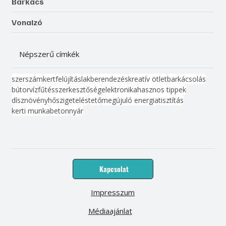
Barkács
Vonalzó
Népszerű címkék
szerszám
kert
felújítás
lakberendezés
kreatív ötlet
barkácsolás
bútor
víz
fűtés
szerkesztőség
elektronika
hasznos tippek
dísznövény
hőszigetelés
tető
megújuló energia
tisztítás
kerti munka
beton
nyár
Kapcsolat
Impresszum
Médiaajánlat