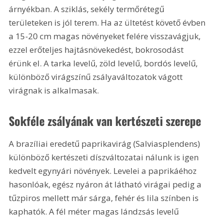
árnyékban. A sziklás, sekély termőrétegű 
területeken is jól terem. Ha az ültetést követő évben 
a 15-20 cm magas növényeket felére visszavágjuk, 
ezzel erőteljes hajtásnövekedést, bokrosodást 
érünk el. A tarka levelű, zöld levelű, bordós levelű, 
különböző virágszínű zsályaváltozatok vágott 
virágnak is alkalmasak.
Sokféle zsályának van kertészeti szerepe
A brazíliai eredetű paprikavirág (Salviasplendens) 
különböző kertészeti díszváltozatai nálunk is igen 
kedvelt egynyári növények. Levelei a paprikáéhoz 
hasonlóak, egész nyáron át látható virágai pedig a 
tűzpiros mellett már sárga, fehér és lila színben is 
kaphatók. A fél méter magas lándzsás levelű 