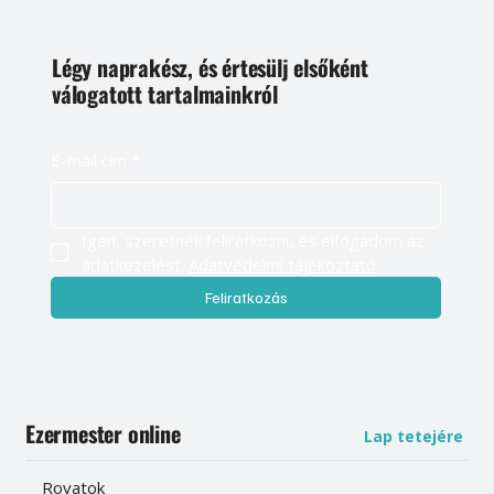
Légy naprakész, és értesülj elsőként
válogatott tartalmainkról
E-mail cím
*
Igen, szeretnék feliratkozni, és elfogadom az 
adatkezelést. 
Adatvédelmi tájékoztató
Feliratkozás
Ezermester online
Lap tetejére
Rovatok