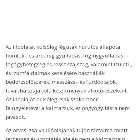
Az illóolajat külsőleg légutak hurutos állapota, 
homlok-, és arcüreg gyulladás, fogínygyulladás, 
fogágybetegség és rossz szájszag, valamint ízületi-, 
és izomfájdalmak kezelésére használják 
bedörzsölőszerek, masszázs-, és fürdőolajok, 
továbbá szájápoló készítmények alkotórészeként. 
Az illóolaját belsőleg csak szakember 
felügyeletével alkalmazzuk, ez öngyógyításra nem 
javasolt.
Az orvosi zsálya illóolajának tujon tartalma miatt 
terhesség és szoptatás idején nem alkalmazható 