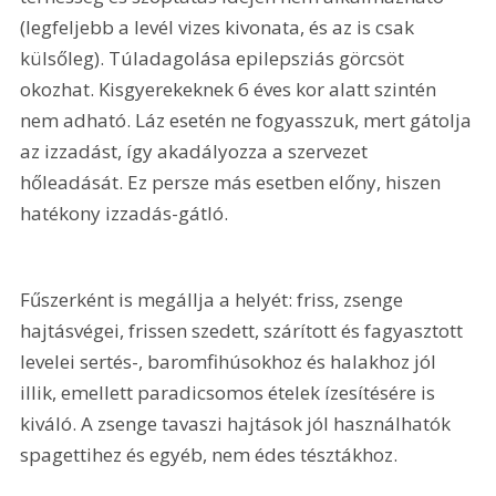
(legfeljebb a levél vizes kivonata, és az is csak 
külsőleg). Túladagolása epilepsziás görcsöt 
okozhat. Kisgyerekeknek 6 éves kor alatt szintén 
nem adható. Láz esetén ne fogyasszuk, mert gátolja 
az izzadást, így akadályozza a szervezet 
hőleadását. Ez persze más esetben előny, hiszen 
hatékony izzadás-gátló. 
Fűszerként is megállja a helyét: friss, zsenge 
hajtásvégei, frissen szedett, szárított és fagyasztott 
levelei sertés-, baromfihúsokhoz és halakhoz jól 
illik, emellett paradicsomos ételek ízesítésére is 
kiváló. A zsenge tavaszi hajtások jól használhatók 
spagettihez és egyéb, nem édes tésztákhoz.