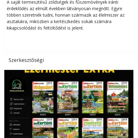
Helytakarékos kertészkedés
A saját termesztésű zöldségek és fűszernövények iránti
érdeklődés az elmúlt években látványosan megnőtt. Egyre
többen szeretnék tudni, honnan származik az élelmiszer az
l
asztalukra, miközben a kertészkedés sokak számára
kikapcsolódást és feltöltődést is jelent.
é
d
Szerkesztőségi