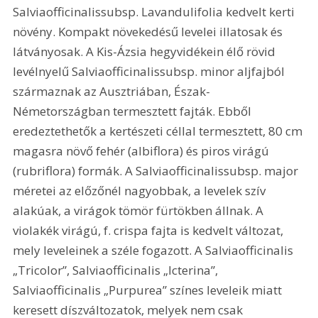
Salviaofficinalissubsp. Lavandulifolia kedvelt kerti 
növény. Kompakt növekedésű levelei illatosak és 
látványosak. A Kis-Ázsia hegyvidékein élő rövid 
levélnyelű Salviaofficinalissubsp. minor aljfajból 
származnak az Ausztriában, Észak-
Németországban termesztett fajták. Ebből 
eredeztethetők a kertészeti céllal termesztett, 80 cm 
magasra növő fehér (albiflora) és piros virágú 
(rubriflora) formák. A Salviaofficinalissubsp. major 
méretei az előzőnél nagyobbak, a levelek szív 
alakúak, a virágok tömör fürtökben állnak. A 
violakék virágú, f. crispa fajta is kedvelt változat, 
mely leveleinek a széle fogazott. A Salviaofficinalis 
„Tricolor”, Salviaofficinalis „Icterina”, 
Salviaofficinalis „Purpurea” színes leveleik miatt 
keresett díszváltozatok, melyek nem csak 