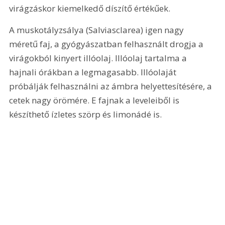
virágzáskor kiemelkedő díszítő értékűek.
A muskotályzsálya (Salviasclarea) igen nagy 
méretű faj, a gyógyászatban felhasznált drogja a 
virágokból kinyert illóolaj. Illóolaj tartalma a 
hajnali órákban a legmagasabb. Illóolaját 
próbálják felhasználni az ámbra helyettesítésére, a 
cetek nagy örömére. E fajnak a leveleiből is 
készíthető ízletes szörp és limonádé is.