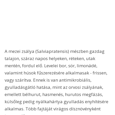
A mezei zsálya (Salviapratensis) mészben gazdag 
talajon, száraz napos helyeken, réteken, utak 
mentén, fordul elő. Levelei bor, sör, limonádé, 
valamint húsok fűszerezésére alkalmasak - frissen, 
vagy szárítva. Ennek is van antimikrobiális, 
gyulladásgátló hatása, mint az orvosi zsályának, 
emellett bélhurut, hasmenés, hurutos megfázás, 
külsőleg pedig nyálkahártya gyulladás enyhítésére 
alkalmas. Több fajtáját virágos dísznövényként 