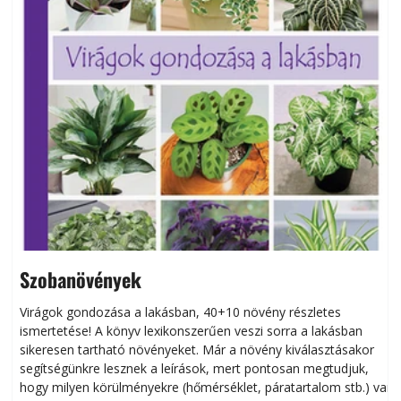
Szobanövények
Virágok gondozása a lakásban, 40+10 növény részletes
ismertetése! A könyv lexikonszerűen veszi sorra a lakásban
s
sikeresen tart­ha­tó növényeket. Már a növény kiválasztásakor
h
segítségünkre lesznek a leírások, mert pontosan megtudjuk,
k
hogy milyen körülményekre (hőmérséklet, páratartalom stb.) van