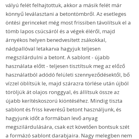
vályú felét felhajtottuk, akkor a másik felét már 
könnyű leválasztani a betontömbről. Az esetleges 
öntési gerinceket még most frissiben távolítsuk el a 
tömb lapos csúcsáról és a végek éléről, majd 
árnyékos helyen benedvesített zsákokkal, 
nádpallóval letakarva hagyjuk teljesen 
megszilárdulni a betont. A sablont - újabb 
használata előtt - teljesen tisztítsuk meg az előző 
használatból adódó felületi szennyeződésektől, bő 
vízzel öblítsük le, majd szárazra törlése után újból 
töröljük át olajos ronggyal, és állítsuk össze az 
újabb kerítéskoszorú kiöntéséhez. Mindig tiszta 
sablont és friss keverésű betont használjunk, és 
hagyjunk időt a formában levő anyag 
megszilárdulására, csak ezt követően bontsuk szét 
a formázó sablont darabjaira. Nagy melegben nem 