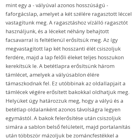
mint egy a - vályúval azonos hosszúságú - 
faforgácslap, amelyet a két szélére ragasztott léccel 
vastagítunk meg. A ragasztáshoz vízálló ragasztót 
használjunk, és a léceket néhány behajtott 
facsavarral is feltétlenül erősítsük meg. Az így 
megvastagított lap két hosszanti élét csiszoljuk 
ferdére, majd a lap felőli éleket teljes hosszukon 
kerekítsük le. A betétlapra erősítsünk három 
támlécet, amelyek a vályúsablon élére 
támaszkodnak fel. Ez utóbbinak az oldallapjait a 
támlécek végére erősített bakokkal oldhatjuk meg. 
Helyüket úgy határozzuk meg, hogy a vályú és a 
betétlap oldalanként azonos távolságra legyen 
egymástól. A bakok felerősítése után csiszoljuk 
simára a sablon belső felületeit, majd portalanítás 
után többször mázoljuk be zománcfestékkel a 