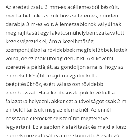
Az eredeti zsalu 3 mm-es acéllemezből készült, 
mert a betonkoszorúk hossza tetemes, minden 
darabja 3 m-es volt. A lemezsablonok vályúinak 
meghajlítását egy lakatosműhelyben szakavatott 
kezek végezték el, ám a kezelhetőség 
szempontjából a rövidebbek megfelelőbbek lettek 
volna, de ez csak utólag derült ki. Aki követni 
szeretné a példáját, az gondoljon arra is, hogy az 
elemeket később majd mozgatni kell a 
beépítésükhöz, ezért válasszon rövidebb 
elemhosszat. Ha a kerítésoszlopok közé kell a 
falazatra helyezni, akkor ezt a távolságot csak 2 m-
en belül tartsuk meg az elemeknél. Az ennél 
hosszabb elemeket célszerűbb megfelezve 
legyártani. Ez a sablon kialakítását és majd a kész 
elemek mozgatását is a megkönnyíti. A zsaluzó 