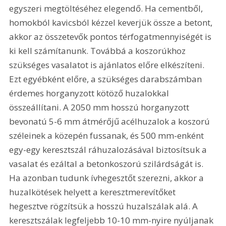
egyszeri megtöltéséhez elegendő. Ha cementből, 
homokból kavicsból kézzel keverjük össze a betont, 
akkor az összetevők pontos térfogatmennyiségét is 
ki kell számítanunk. Továbbá a koszorúkhoz 
szükséges vasalatot is ajánlatos előre elkészíteni. 
Ezt egyébként előre, a szükséges darabszámban 
érdemes horganyzott kötöző huzalokkal 
összeállítani. A 2050 mm hosszú horganyzott 
bevonatú 5-6 mm átmérőjű acélhuzalok a koszorú 
széleinek a közepén fussanak, és 500 mm-enként 
egy-egy keresztszál ráhuzalozásával biztosítsuk a 
vasalat és ezáltal a betonkoszorú szilárdságát is. 
Ha azonban tudunk ívhegesztőt szerezni, akkor a 
huzalkötések helyett a keresztmerevítőket 
hegesztve rögzítsük a hosszú huzalszálak alá. A 
keresztszálak legfeljebb 10-10 mm-nyire nyúljanak 