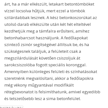
árt, ha a már elkészült, letakart betontömböket 
vízzel locsolva hűtjük, mert ezzel a tömbök 
szilárdabbak lesznek. A kész betonkoszorúkat az 
utolsó darab elkészülte után két hét elteltével 
kezdhetjük meg a támfalra erősíteni, amihez 
betonhabarcsot használjunk. A fedőlapokat 
szintező zsinór segítségével állítsuk be, és ha 
szükségesnek találjuk, a felületeit csak a 
megszilárdulását követően csiszoljuk át 
sarokcsiszolóba fogott speciális koronggal. 
Amennyiben különleges felületi és színhatásokat 
szeretnénk megvalósítani, akkor a fedőlapokra 
még vékony műgyantával modifikált 
rétegbevonatot is felsimíthatunk, amivel egyedibb 
és tetszetősebb lesz a sima betonfelület.