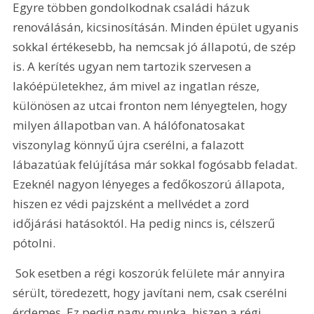
Egyre többen gondolkodnak családi házuk 
renoválásán, kicsinosításán. Minden épület ugyanis 
sokkal értékesebb, ha nemcsak jó állapotú, de szép 
is. A kerítés ugyan nem tartozik szervesen a 
lakóépületekhez, ám mivel az ingatlan része, 
különösen az utcai fronton nem lényegtelen, hogy 
milyen állapotban van. A hálófonatosakat 
viszonylag könnyű újra cserélni, a falazott 
lábazatúak felújítása már sokkal fogósabb feladat. 
Ezeknél nagyon lényeges a fedőkoszorú állapota, 
hiszen ez védi pajzsként a mellvédet a zord 
időjárási hatásoktól. Ha pedig nincs is, célszerű 
pótolni.
 Sok esetben a régi koszorúk felülete már annyira 
sérült, töredezett, hogy javítani nem, csak cserélni 
érdemes. Ez pedig nagy munka, hiszen a régi 