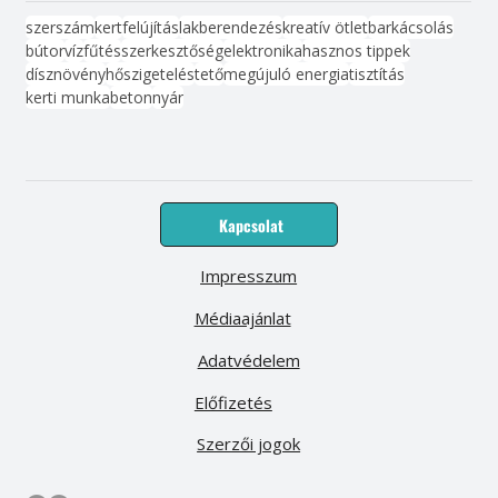
szerszám
kert
felújítás
lakberendezés
kreatív ötlet
barkácsolás
bútor
víz
fűtés
szerkesztőség
elektronika
hasznos tippek
dísznövény
hőszigetelés
tető
megújuló energia
tisztítás
kerti munka
beton
nyár
Kapcsolat
Impresszum
Médiaajánlat
Adatvédelem
Előfizetés
Szerzői jogok