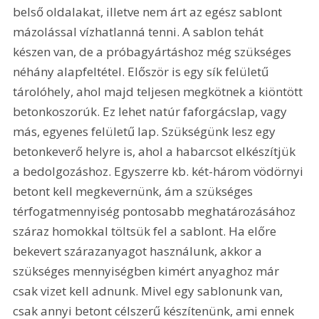
belső oldalakat, illetve nem árt az egész sablont 
mázolással vízhatlanná tenni. A sablon tehát 
készen van, de a próbagyártáshoz még szükséges 
néhány alapfeltétel. Először is egy sík felületű 
tárolóhely, ahol majd teljesen megkötnek a kiöntött 
betonkoszorúk. Ez lehet natúr faforgácslap, vagy 
más, egyenes felületű lap. Szükségünk lesz egy 
betonkeverő helyre is, ahol a habarcsot elkészítjük 
a bedolgozáshoz. Egyszerre kb. két-három vödörnyi 
betont kell megkevernünk, ám a szükséges 
térfogatmennyiség pontosabb meghatározásához 
száraz homokkal töltsük fel a sablont. Ha előre 
bekevert szárazanyagot használunk, akkor a 
szükséges mennyiségben kimért anyaghoz már 
csak vizet kell adnunk. Mivel egy sablonunk van, 
csak annyi betont célszerű készítenünk, ami ennek 