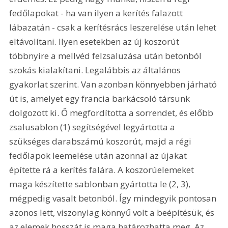
fedőlapokat - ha van ilyen a kerítés falazott 
lábazatán - csak a kerítésrács leszerelése után lehet 
eltávolítani. Ilyen esetekben az új koszorút 
többnyire a mellvéd felzsaluzása után betonból 
szokás kialakítani. Legalábbis az általános 
gyakorlat szerint. Van azonban könnyebben járható 
út is, amelyet egy francia barkácsoló társunk 
dolgozott ki. Ő megfordította a sorrendet, és előbb 
zsalusablon (1) segítségével legyártotta a 
szükséges darabszámú koszorút, majd a régi 
fedőlapok leemelése után azonnal az újakat 
építette rá a kerítés falára. A koszorúelemeket 
maga készítette sablonban gyártotta le (2, 3), 
mégpedig vasalt betonból. Így mindegyik pontosan 
azonos lett, viszonylag könnyű volt a beépítésük, és 
az elemek hosszát is maga határozhatta meg. Az 