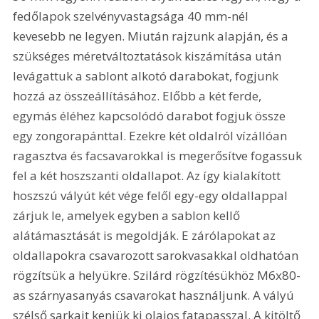
fedőlapok szelvényvastagsága 40 mm-nél 
kevesebb ne legyen. Miután rajzunk alapján, és a 
szükséges méretváltoztatások kiszámítása után 
levágattuk a sablont alkotó darabokat, fogjunk 
hozzá az összeállításához. Előbb a két ferde, 
egymás éléhez kapcsolódó darabot fogjuk össze 
egy zongorapánttal. Ezekre két oldalról vízállóan 
ragasztva és facsavarokkal is megerősítve fogassuk 
fel a két hoszszanti oldallapot. Az így kialakított 
hoszszú vályút két vége felől egy-egy oldallappal 
zárjuk le, amelyek egyben a sablon kellő 
alátámasztását is megoldják. E zárólapokat az 
oldallapokra csavarozott sarokvasakkal oldhatóan 
rögzítsük a helyükre. Szilárd rögzítésükhöz M6x80-
as szárnyasanyás csavarokat használjunk. A vályú 
szélső sarkait kenjük ki olajos fatapasszal. A kitöltő 