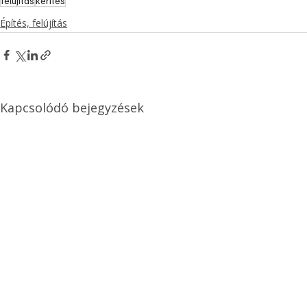
felújítás
kerítés
Építés, felújítás
Kapcsolódó bejegyzések