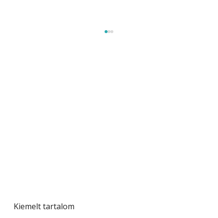
Betonjárda készítése lépésről lépésre – így
készül tartós betonburkolat
Kiemelt tartalom