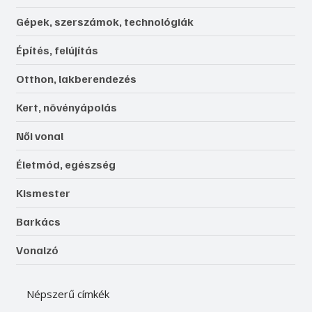
Gépek, szerszámok, technológiák
Építés, felújítás
Otthon, lakberendezés
Kert, növényápolás
Női vonal
Életmód, egészség
Kismester
Barkács
Vonalzó
Népszerű címkék