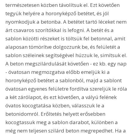
természetesen közben távolítsuk el. Ezt követően 
tegyük helyére a horonyképző betétet, és jól 
nyomkodjuk a betonba. A betétet tartó léceket nem 
árt csavaros szorítókkal is lefogni. A betét és a 
sablon közötti részeket is töltsük fel betonnal, amit 
alaposan tömörítve dolgozzunk be, és felületét a 
sablon széleinek segítségével húzzuk le, simítsuk el. 
A beton megszilárdulását követően - ez kb. egy nap 
- óvatosan megmozgatva előbb emeljük ki a 
horonyképző betétet a sablonból, majd a sablont 
óvatosan egyenes felületre fordítva szereljük le róla 
a két zárólapot, és ezt követően, a vályú felének 
óvatos kocogtatása közben, válasszuk le a 
betonidomról. Erőltetés helyett erősebben 
kocogtassuk meg a sablon darabot, különben a 
még nem teljesen szilárd beton megrepedhet. Ha a 