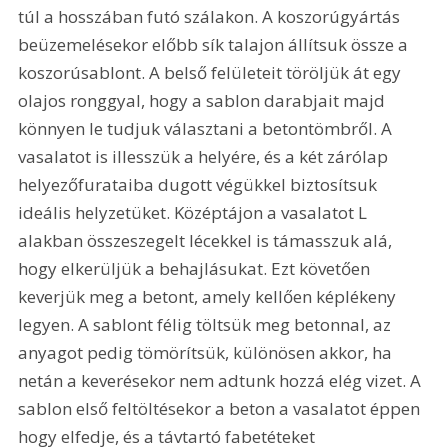
túl a hosszában futó szálakon. A koszorúgyártás 
beüzemelésekor előbb sík talajon állítsuk össze a 
koszorúsablont. A belső felületeit töröljük át egy 
olajos ronggyal, hogy a sablon darabjait majd 
könnyen le tudjuk választani a betontömbről. A 
vasalatot is illesszük a helyére, és a két zárólap 
helyezőfurataiba dugott végükkel biztosítsuk 
ideális helyzetüket. Középtájon a vasalatot L 
alakban összeszegelt lécekkel is támasszuk alá, 
hogy elkerüljük a behajlásukat. Ezt követően 
keverjük meg a betont, amely kellően képlékeny 
legyen. A sablont félig töltsük meg betonnal, az 
anyagot pedig tömörítsük, különösen akkor, ha 
netán a keverésekor nem adtunk hozzá elég vizet. A 
sablon első feltöltésekor a beton a vasalatot éppen 
hogy elfedje, és a távtartó fabetéteket 