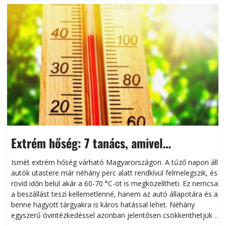
Extrém hőség: 7 tanács, amivel
megóvhatjuk autónkat a nyári károktól
Ismét extrém hőség várható Magyarországon. A tűző napon álló
autók utastere már néhány perc alatt rendkívül felmelegszik, és
rövid időn belül akár a 60-70 °C-ot is megközelítheti. Ez nemcsak
n
a beszállást teszi kellemetlenné, hanem az autó állapotára és a
benne hagyott tárgyakra is káros hatással lehet. Néhány
egyszerű óvintézkedéssel azonban jelentősen csökkenthetjük a
hőség káros hatásait.