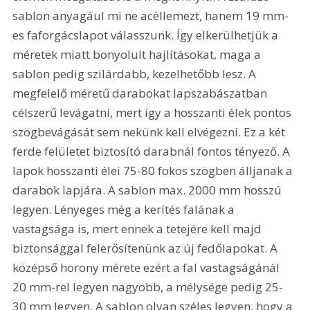
sablon anyagául mi ne acéllemezt, hanem 19 mm-
es faforgácslapot válasszunk. Így elkerülhetjük a 
méretek miatt bonyolult hajlításokat, maga a 
sablon pedig szilárdabb, kezelhetőbb lesz. A 
megfelelő méretű darabokat lapszabászatban 
célszerű levágatni, mert így a hosszanti élek pontos 
szögbevágását sem nekünk kell elvégezni. Ez a két 
ferde felületet biztosító darabnál fontos tényező. A 
lapok hosszanti élei 75-80 fokos szögben álljanak a 
darabok lapjára. A sablon max. 2000 mm hosszú 
legyen. Lényeges még a kerítés falának a 
vastagsága is, mert ennek a tetejére kell majd 
biztonsággal felerősítenünk az új fedőlapokat. A 
középső horony mérete ezért a fal vastagságánál 
20 mm-rel legyen nagyobb, a mélysége pedig 25-
30 mm legyen. A sablon olyan széles legyen, hogy a 