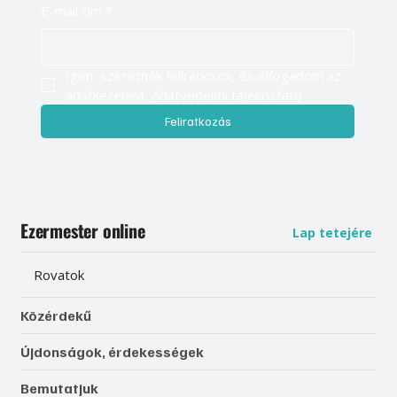
E-mail cím
*
Igen, szeretnék feliratkozni, és elfogadom az 
adatkezelést. 
Adatvédelmi tájékoztató
Feliratkozás
Ezermester online
Lap tetejére
Rovatok
Közérdekű
Újdonságok, érdekességek
Bemutatjuk