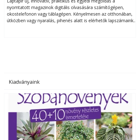
Laptapir új, innovatív, praktikus és egyedi megoldás a
L
nyomtatott magazinok digitális olvasására számítógépen,
okostelefonon vagy táblagépen. Kényelmesen az otthonában,
útközben vagy nyaralás, pihenés alatt is elérhetők lapszámaink.
ú
Bárhol, bármikor, akár külföldön élve vagy dolgozva is
B
olvashatók az Ezermester lapszámai. A Laptapir kényelmes
megoldás, mert: – t
Kiadványaink