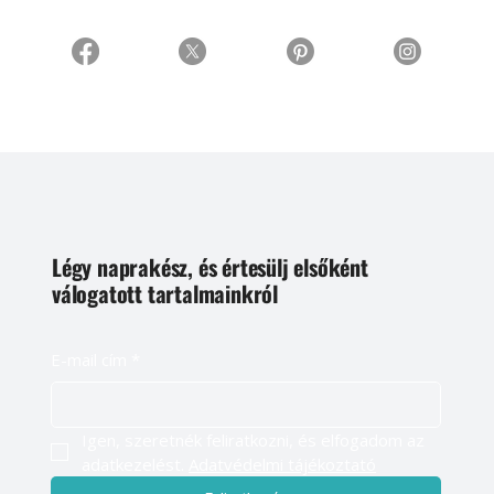
Légy naprakész, és értesülj elsőként
válogatott tartalmainkról
E-mail cím
*
Igen, szeretnék feliratkozni, és elfogadom az 
adatkezelést. 
Adatvédelmi tájékoztató