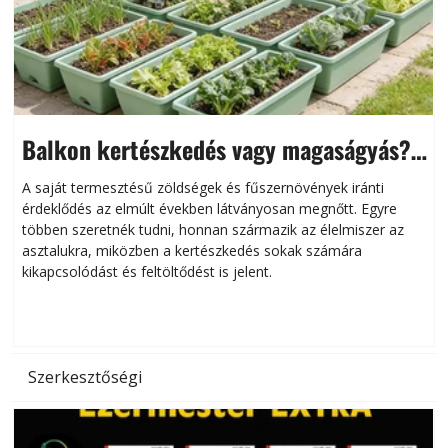
Balkon kertészkedés vagy magaságyás?
Helytakarékos kertészkedés
A saját termesztésű zöldségek és fűszernövények iránti
érdeklődés az elmúlt években látványosan megnőtt. Egyre
többen szeretnék tudni, honnan származik az élelmiszer az
l
asztalukra, miközben a kertészkedés sokak számára
kikapcsolódást és feltöltődést is jelent.
é
d
Szerkesztőségi