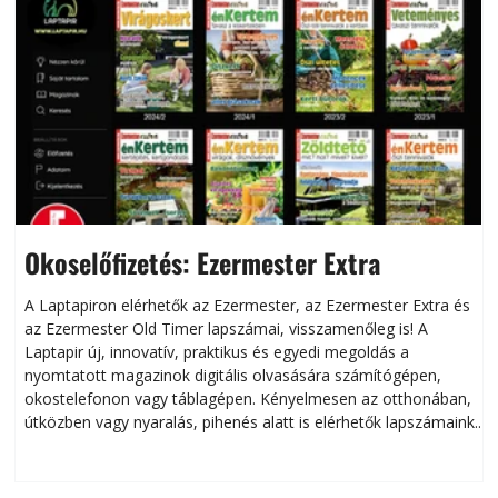
Okoselőfizetés: Ezermester Extra
A Laptapiron elérhetők az Ezermester, az Ezermester Extra és
az Ezermester Old Timer lapszámai, visszamenőleg is! A
Laptapir új, innovatív, praktikus és egyedi megoldás a
L
nyomtatott magazinok digitális olvasására számítógépen,
okostelefonon vagy táblagépen. Kényelmesen az otthonában,
útközben vagy nyaralás, pihenés alatt is elérhetők lapszámaink.
ú
Bárhol, bármikor, akár külföldön élve vagy dolgozva is
B
olvashatók az Ezermester lapszámai. A Laptapir kényelmes
megoldás, mert: – t