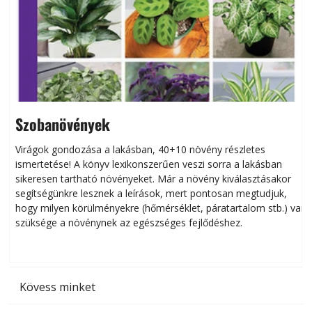
Szobanövények
Virágok gondozása a lakásban, 40+10 növény részletes
ismertetése! A könyv lexikonszerűen veszi sorra a lakásban
s
sikeresen tart­ha­tó növényeket. Már a növény kiválasztásakor
h
segítségünkre lesznek a leírások, mert pontosan megtudjuk,
k
hogy milyen körülményekre (hőmérséklet, páratartalom stb.) van
szüksége a növénynek az egészséges fejlődéshez.
t
Kövess minket