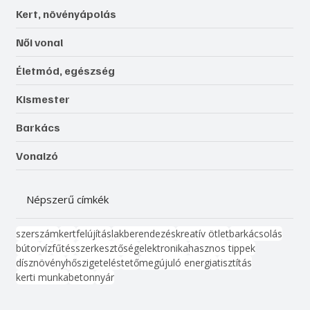
Kert, növényápolás
Női vonal
Életmód, egészség
Kismester
Barkács
Vonalzó
Népszerű címkék
szerszám
kert
felújítás
lakberendezés
kreatív ötlet
barkácsolás
bútor
víz
fűtés
szerkesztőség
elektronika
hasznos tippek
dísznövény
hőszigetelés
tető
megújuló energia
tisztítás
kerti munka
beton
nyár