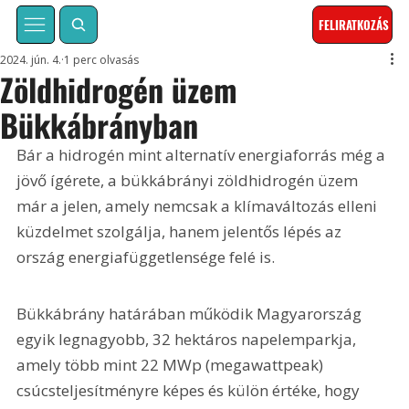
FELIRATKOZÁS
2024. jún. 4.
1 perc olvasás
Zöldhidrogén üzem
Bükkábrányban
Bár a hidrogén mint alternatív energiaforrás még a 
jövő ígérete, a bükkábrányi zöldhidrogén üzem 
már a jelen, amely nemcsak a klímaváltozás elleni 
küzdelmet szolgálja, hanem jelentős lépés az 
ország energiafüggetlensége felé is.
Bükkábrány határában működik Magyarország 
egyik legnagyobb, 32 hektáros napelemparkja, 
amely több mint 22 MWp (megawattpeak) 
csúcsteljesítményre képes és külön értéke, hogy 