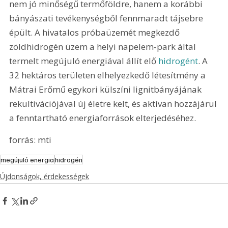
nem jó minőségű termőföldre, hanem a korábbi 
bányászati tevékenységből fennmaradt tájsebre 
épült. A hivatalos próbaüzemét megkezdő 
zöldhidrogén üzem a helyi napelem-park által 
termelt megújuló energiával állít elő 
hidrogént
. A 
32 hektáros területen elhelyezkedő létesítmény a 
Mátrai Erőmű egykori külszíni lignitbányájának 
rekultivációjával új életre kelt, és aktívan hozzájárul 
a fenntartható energiaforrások elterjedéséhez.
forrás: mti
megújuló energia
hidrogén
Újdonságok, érdekességek