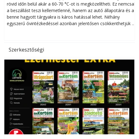
rövid időn belül akár a 60-70 °C-ot is megközelítheti. Ez nemcsak
n
a beszállást teszi kellemetlenné, hanem az autó állapotára és a
benne hagyott tárgyakra is káros hatással lehet. Néhány
egyszerű óvintézkedéssel azonban jelentősen csökkenthetjük a
hőség káros hatásait.
l
Szerkesztőségi