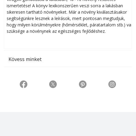
ismertetése! A könyv lexikonszerűen veszi sorra a lakásban
s
sikeresen tart­ha­tó növényeket. Már a növény kiválasztásakor
h
segítségünkre lesznek a leírások, mert pontosan megtudjuk,
k
hogy milyen körülményekre (hőmérséklet, páratartalom stb.) van
szüksége a növénynek az egészséges fejlődéshez.
t
Kövess minket