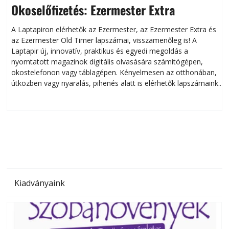
Okoselőfizetés: Ezermester Extra
A Laptapiron elérhetők az Ezermester, az Ezermester Extra és
az Ezermester Old Timer lapszámai, visszamenőleg is! A
Laptapir új, innovatív, praktikus és egyedi megoldás a
L
nyomtatott magazinok digitális olvasására számítógépen,
okostelefonon vagy táblagépen. Kényelmesen az otthonában,
útközben vagy nyaralás, pihenés alatt is elérhetők lapszámaink.
ú
Bárhol, bármikor, akár külföldön élve vagy dolgozva is
B
olvashatók az Ezermester lapszámai. A Laptapir kényelmes
megoldás, mert: – t
Kiadványaink