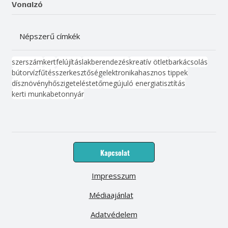
Vonalzó
Népszerű címkék
szerszám
kert
felújítás
lakberendezés
kreatív ötlet
barkácsolás
bútor
víz
fűtés
szerkesztőség
elektronika
hasznos tippek
dísznövény
hőszigetelés
tető
megújuló energia
tisztítás
kerti munka
beton
nyár
Kapcsolat
Impresszum
Médiaajánlat
Adatvédelem