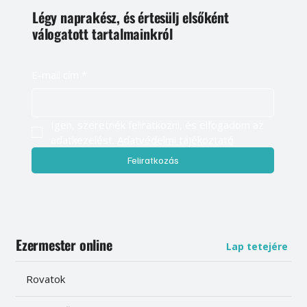
Légy naprakész, és értesülj elsőként
válogatott tartalmainkról
E-mail cím
*
Igen, szeretnék feliratkozni, és elfogadom az 
adatkezelést. 
Adatvédelmi tájékoztató
Feliratkozás
Ezermester online
Lap tetejére
Rovatok