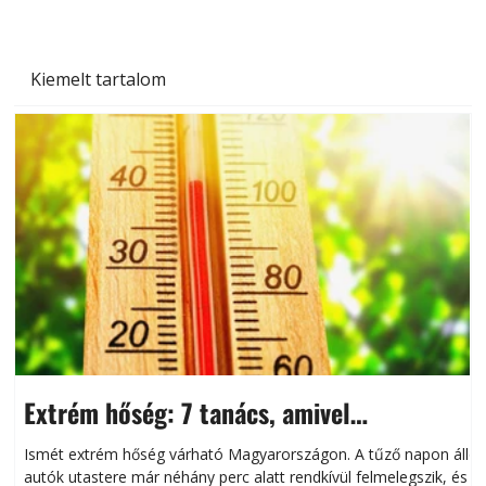
Kiemelt tartalom
Extrém hőség: 7 tanács, amivel
megóvhatjuk autónkat a nyári károktól
Ismét extrém hőség várható Magyarországon. A tűző napon álló
autók utastere már néhány perc alatt rendkívül felmelegszik, és