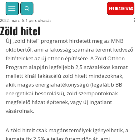
FELIRATKOZÁS
2022. márc. 6.
1 perc olvasás
Zöld hitel
Új „zöld hitel” programot hirdetett meg az MNB 
októbertől, ami a lakosság számára teremt kedvező 
feltételeket az új otthon építésére. A Zöld Otthon 
Program alapján legfeljebb 2,5 százalékos kamat 
mellett kínál lakáscélú zöld hitelt mindazoknak, 
akik magas energiahatékonyságú (legalább BB 
energetikai besorolású), zöld szempontoknak 
megfelelő házat építenek, vagy új ingatlant 
vásárolnak.
A zöld hitelt csak magánszemélyek igényelhetik, a 
kamata fix 2,5% a teljes futamidőn át, ami 