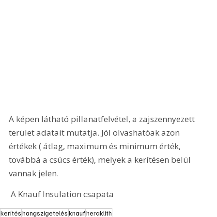
A képen látható pillanatfelvétel, a zajszennyezett 
terület adatait mutatja. Jól olvashatóak azon 
értékek ( átlag, maximum és minimum érték, 
továbbá a csúcs érték), melyek a kerítésen belül 
vannak jelen.
 A Knauf Insulation csapata
kerítés
hangszigetelés
knauf
heraklith