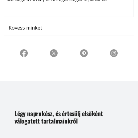
t
Kövess minket
Légy naprakész, és értesülj elsőként
válogatott tartalmainkról