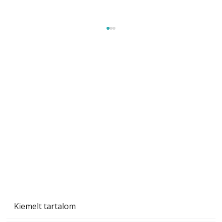
Beton járdalap készítése és lerakása – gyári
és saját készítésű megoldások
Kiemelt tartalom