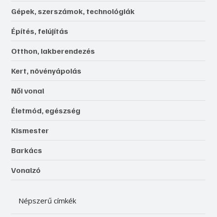
Gépek, szerszámok, technológiák
Építés, felújítás
Otthon, lakberendezés
Kert, növényápolás
Női vonal
Életmód, egészség
Kismester
Barkács
Vonalzó
Népszerű címkék