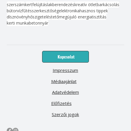
szerszám
kert
felújítás
lakberendezés
kreatív ötlet
barkácsolás
bútor
víz
fűtés
szerkesztőség
elektronika
hasznos tippek
dísznövény
hőszigetelés
tető
megújuló energia
tisztítás
kerti munka
beton
nyár
Kapcsolat
Impresszum
Médiaajánlat
Adatvédelem
Előfizetés
Szerzői jogok