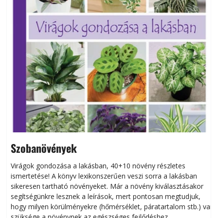
Szobanövények
Virágok gondozása a lakásban, 40+10 növény részletes
ismertetése! A könyv lexikonszerűen veszi sorra a lakásban
s
sikeresen tart­ha­tó növényeket. Már a növény kiválasztásakor
h
segítségünkre lesznek a leírások, mert pontosan megtudjuk,
k
hogy milyen körülményekre (hőmérséklet, páratartalom stb.) van
szüksége a növénynek az egészséges fejlődéshez.