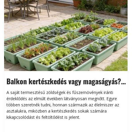
Balkon kertészkedés vagy magaságyás?
Helytakarékos kertészkedés
A saját termesztésű zöldségek és fűszernövények iránti
érdeklődés az elmúlt években látványosan megnőtt. Egyre
többen szeretnék tudni, honnan származik az élelmiszer az
l
asztalukra, miközben a kertészkedés sokak számára
kikapcsolódást és feltöltődést is jelent.
é
d