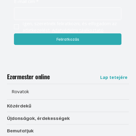
E-mail cím
*
Igen, szeretnék feliratkozni, és elfogadom az 
adatkezelést. 
Adatvédelmi tájékoztató
Feliratkozás
Ezermester online
Lap tetejére
Rovatok
Közérdekű
Újdonságok, érdekességek
Bemutatjuk