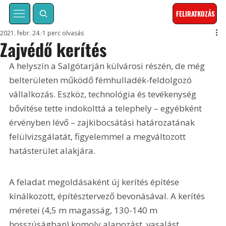
FELIRATKOZÁS
2021. febr. 24.
1 perc olvasás
Zajvédő kerítés
A helyszín a Salgótarján külvárosi részén, de még 
belterületen működő fémhulladék-feldolgozó 
vállalkozás. Eszköz, technológia és tevékenység 
bővítése tette indokolttá a telephely – egyébként 
érvényben lévő – zajkibocsátási határozatának 
felülvizsgálatát, figyelemmel a megváltozott 
hatásterület alakjára.
A feladat megoldásaként új kerítés építése 
kínálkozott, építésztervező bevonásával. A kerítés 
méretei (4,5 m magasság, 130-140 m 
hosszúságban) komoly alapozást, vasalást, 