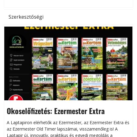
Szerkesztőségi
Okoselőfizetés: Ezermester Extra
A Laptapiron elérhetők az Ezermester, az Ezermester Extra és
az Ezermester Old Timer lapszámai, visszamenőleg is! A
Laptapir új, innovatív, praktikus és egyedi megoldás a
L