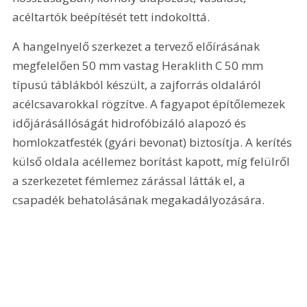
acéltartók beépítését tett indokolttá.
A hangelnyelő szerkezet a tervező előírásának 
megfelelően 50 mm vastag Heraklith C 50 mm 
típusú táblákból készült, a zajforrás oldaláról 
acélcsavarokkal rögzítve. A fagyapot építőlemezek 
időjárásállóságát hidrofóbizáló alapozó és 
homlokzatfesték (gyári bevonat) biztosítja. A kerítés 
külső oldala acéllemez borítást kapott, míg felülről 
a szerkezetet fémlemez zárással látták el, a 
csapadék behatolásának megakadályozására.