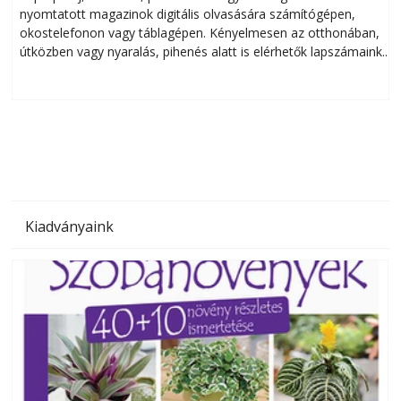
nyomtatott magazinok digitális olvasására számítógépen,
okostelefonon vagy táblagépen. Kényelmesen az otthonában,
útközben vagy nyaralás, pihenés alatt is elérhetők lapszámaink.
ú
Bárhol, bármikor, akár külföldön élve vagy dolgozva is
B
olvashatók az Ezermester lapszámai. A Laptapir kényelmes
megoldás, mert: – t
Kiadványaink