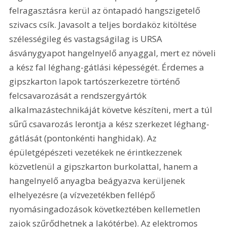
felragasztásra kerül az öntapadó hangszigetelő 
szivacs csík. Javasolt a teljes bordaköz kitöltése 
szélességileg és vastagsá­gilag is URSA 
ásványgyapot hangelnyelő anyaggal, mert ez növeli 
a kész fal léghang-gátlási képességét. Érdemes a 
gipszkarton lapok tartószerkezetre történő 
felcsavarozását a rendszergyártók 
alkalmazástechnikáját követve készíteni, mert a túl 
sűrű csavarozás lerontja a kész szerkezet léghang-
gátlását (pontonkénti hanghidak). Az 
épületgépészeti vezetékek ne érintkezzenek 
közvetlenül a gipszkarton burkolattal, hanem a 
hangelnyelő anyagba beágyazva kerüljenek 
elhelyezésre (a vízvezetékben fellépő 
nyomásingadozások következtében kellemetlen 
zajok szűrődhetnek a lakótérbe). Az elektromos 