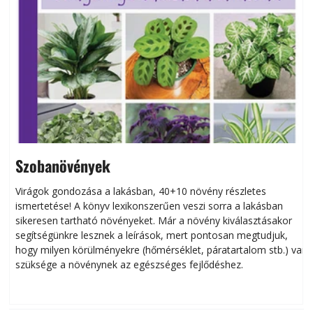
Szobanövények
Virágok gondozása a lakásban, 40+10 növény részletes
ismertetése! A könyv lexikonszerűen veszi sorra a lakásban
s
sikeresen tart­ha­tó növényeket. Már a növény kiválasztásakor
h
segítségünkre lesznek a leírások, mert pontosan megtudjuk,
k
hogy milyen körülményekre (hőmérséklet, páratartalom stb.) van
szüksége a növénynek az egészséges fejlődéshez.
t