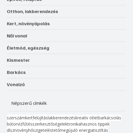
Otthon, lakberendezés
Kert, növényápolás
Női vonal
Életmód, egészség
Kismester
Barkács
Vonalzó
Népszerű címkék
szerszám
kert
felújítás
lakberendezés
kreatív ötlet
barkácsolás
bútor
víz
fűtés
szerkesztőség
elektronika
hasznos tippek
dísznövény
hőszigetelés
tető
megújuló energia
tisztítás