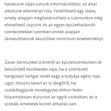
hallásunk útján jutunk információkhoz, ez által 
alkotunk véleményt róla. Felállítható egy skála, 
amely alapján meghatározható a számunkra még 
elviselhető zajszint, és az egyes épülethatároló 
szerkezetekkel szemben ennek alapján 
támaszthatunk akusztikai minimum követelményt.
Zavar bennünket a kintről az épületszerkezeten át 
beszűrődő közlekedés zaja, ha a szomszéd 
hangosan hallgat zenét vagy a kutyája egész nap 
ugat. Hosszú távon az is idegőrlő, ha 
családtagjaink mindegyike otthon lévén 
folyamatosan duruzsol az egyik szobában, és a 
szobák, emeletek között áthallás van…