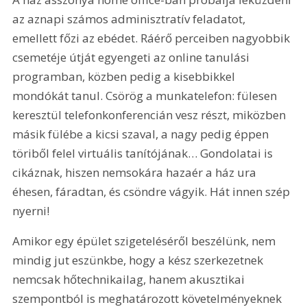
az aznapi számos adminisztratív feladatot, 
emellett főzi az ebédet. Ráérő perceiben nagyobbik 
csemetéje útját egyengeti az online tanulási 
programban, közben pedig a kisebbikkel 
mondókát tanul. Csörög a munkatelefon: fülesen 
keresztül telefonkonferencián vesz részt, miközben 
másik fülébe a kicsi szaval, a nagy pedig éppen 
töriből felel virtuális tanítójának… Gondolatai is 
cikáznak, hiszen nemsokára hazaér a ház ura 
éhesen, fáradtan, és csöndre vágyik. Hát innen szép 
nyerni!
Amikor egy épület szigeteléséről beszélünk, nem 
mindig jut eszünkbe, hogy a kész szerkezetnek 
nemcsak hőtechnikailag, hanem akusztikai 
szempontból is meghatározott követelményeknek 