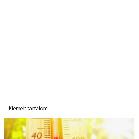
Tiszta homlokzat éveken át
Kiemelt tartalom