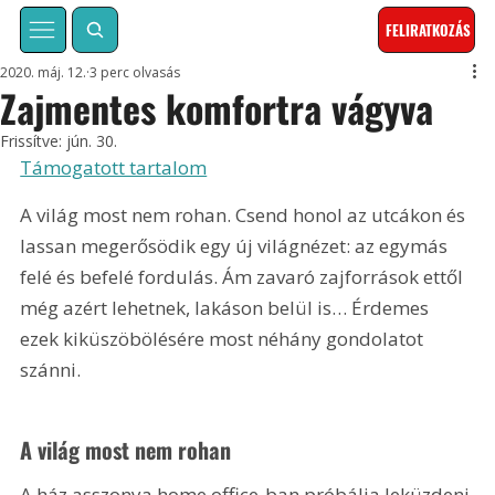
FELIRATKOZÁS
2020. máj. 12.
3 perc olvasás
Zajmentes komfortra vágyva
Frissítve:
jún. 30.
Támogatott tartalom
A világ most nem rohan. Csend honol az utcákon és 
lassan megerősödik egy új világnézet: az egymás 
felé és befelé fordulás. Ám zavaró zajforrások ettől 
még azért lehetnek, lakáson belül is… Érdemes 
ezek kiküszöbölésére most néhány gondolatot 
szánni.
A világ most nem rohan
A ház asszonya home office-ban próbálja leküzdeni 