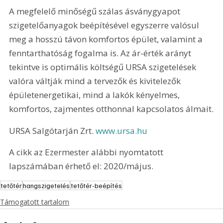
A megfelelő minőségű szálas ásványgyapot 
szigetelőanyagok beépítésével egyszerre valósul 
meg a hosszú távon komfortos épület, valamint a 
fenntarthatóság fogalma is. Az ár-érték arányt 
tekintve is optimális költségű URSA szigetelések 
valóra váltják mind a tervezők és kivitelezők 
épületenergetikai, mind a lakók kényelmes, 
komfortos, zajmentes otthonnal kapcsolatos álmait.
URSA Salgótarján Zrt. 
www.ursa.hu 
A cikk az Ezermester alábbi nyomtatott 
lapszámában érhető el: 2020/május.
tetőtér
hangszigetelés
tetőtér-beépítés
Támogatott tartalom