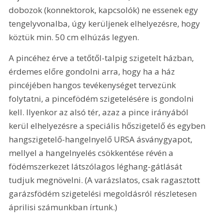
dobozok (konnektorok, kapcsolók) ne essenek egy 
tengelyvonalba, úgy kerüljenek elhelyezésre, hogy 
köztük min. 50 cm elhúzás legyen.
A pincéhez érve a tetőtől-talpig szigetelt házban, 
érdemes előre gondolni arra, hogy ha a ház 
pincéjében hangos tevékenységet tervezünk 
folytatni, a pincefödém szigetelésére is gondolni 
kell. Ilyenkor az alsó tér, azaz a pince irányából 
kerül elhelyezésre a speciális hőszigetelő és egyben 
hangszigetelő-hangelnyelő URSA ásványgyapot, 
mellyel a hangelnyelés csökkentése révén a 
födémszerkezet látszólagos léghang-gátlását 
tudjuk megnövelni. (A varázslatos, csak ragasztott 
garázsfödém szigetelési megoldásról részletesen 
áprilisi számunkban írtunk.)