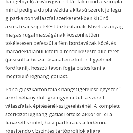
hangelnyelő ásványgyapot táblák mind a szimpla, 
mind pedig a dupla vázkialakítású szerelt jellegű 
gipszkarton válaszfal szerkezetekben kitűnő 
akusztikai szigetelést biztosítanak. Mivel az anyag 
magas rugalmasságának köszönhetően 
tökéletesen befeszül a fém bordavázak közé, és 
maradéktalanul kitölti a rendelkezésre álló teret 
(javasolt a beszabásánál erre külön figyelmet 
fordítani!), hosszú távon fogja biztosítani a 
megfelelő léghang-gátlást.
Bár a gipszkarton falak hangszigetelése egyszerű, 
azért néhány dologra ügyelni kell a szerelt 
válaszfalak építésénél-szigetelésénél. A komplett 
szerkezet léghang-gátlási értéke akkor éri el a 
tervezett szintet, ha a padlóra és a födémre 
rögzítendő vízszintes tartóprofilok aljára 