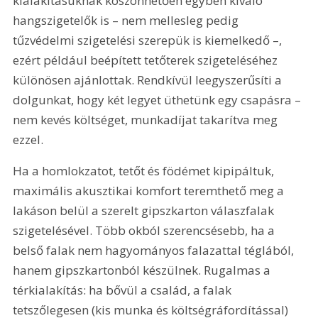
kialakításuknak köszönhetően egyben kiváló 
hangszigetelők is – nem mellesleg pedig 
tűzvédelmi szigetelési szerepük is kiemelkedő –, 
ezért például beépített tetőterek szigeteléséhez 
különösen ajánlottak. Rendkívül leegyszerűsíti a 
dolgunkat, hogy két legyet üthetünk egy csapásra – 
nem kevés költséget, munkadíjat takarítva meg 
ezzel.
Ha a homlokzatot, tetőt és födémet kipipáltuk, 
maximális akusztikai komfort teremthető meg a 
lakáson belül a szerelt gipszkarton válaszfalak 
szigetelésével. Több okból szerencsésebb, ha a 
belső falak nem hagyományos falazattal téglából, 
hanem gipszkartonból készülnek. Rugalmas a 
térkialakítás: ha bővül a család, a falak 
tetszőlegesen (kis munka és költségráfordítással) 