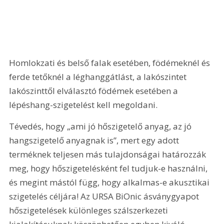
Homlokzati és belső falak esetében, födémeknél és 
ferde tetőknél a léghanggátlást, a lakószintet 
lakószinttől elválasztó födémek esetében a 
lépéshang-szigetelést kell megoldani.
Tévedés, hogy „ami jó hőszigetelő anyag, az jó 
hangszigetelő anyagnak is”, mert egy adott 
terméknek teljesen más tulajdonságai határozzák 
meg, hogy hőszigetelésként fel tudjuk-e használni, 
és megint mástól függ, hogy alkalmas-e akusztikai 
szigetelés céljára! Az URSA BiOnic ásványgyapot 
hőszigetelések különleges szálszerkezeti 