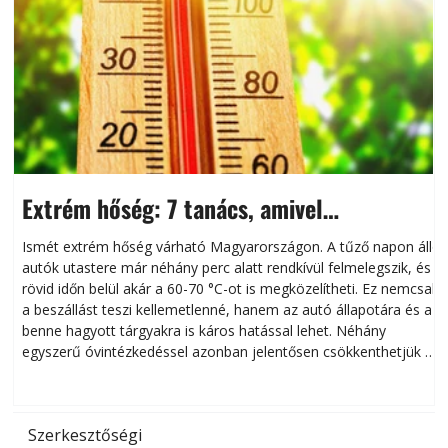
Extrém hőség: 7 tanács, amivel
megóvhatjuk autónkat a nyári károktól
Ismét extrém hőség várható Magyarországon. A tűző napon álló
autók utastere már néhány perc alatt rendkívül felmelegszik, és
rövid időn belül akár a 60-70 °C-ot is megközelítheti. Ez nemcsak
n
a beszállást teszi kellemetlenné, hanem az autó állapotára és a
benne hagyott tárgyakra is káros hatással lehet. Néhány
egyszerű óvintézkedéssel azonban jelentősen csökkenthetjük a
hőség káros hatásait.
l
Szerkesztőségi