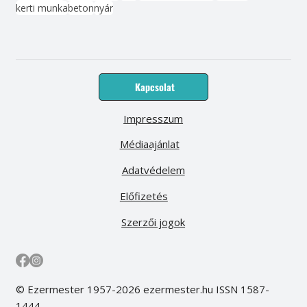
kerti munka
beton
nyár
Kapcsolat
Impresszum
Médiaajánlat
Adatvédelem
Előfizetés
Szerzői jogok
© Ezermester 1957-2026 ezermester.hu ISSN 1587-
1444