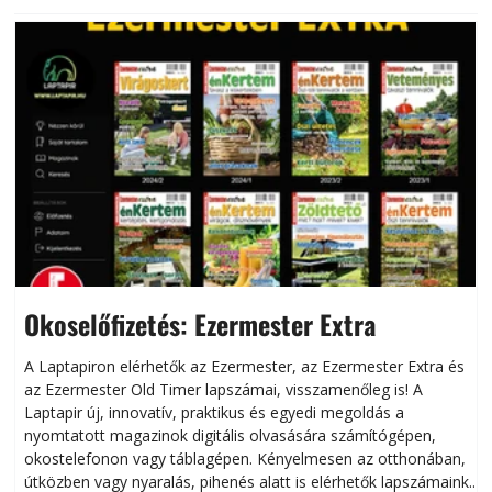
Okoselőfizetés: Ezermester Extra
A Laptapiron elérhetők az Ezermester, az Ezermester Extra és
az Ezermester Old Timer lapszámai, visszamenőleg is! A
Laptapir új, innovatív, praktikus és egyedi megoldás a
L
nyomtatott magazinok digitális olvasására számítógépen,
okostelefonon vagy táblagépen. Kényelmesen az otthonában,
útközben vagy nyaralás, pihenés alatt is elérhetők lapszámaink.
ú