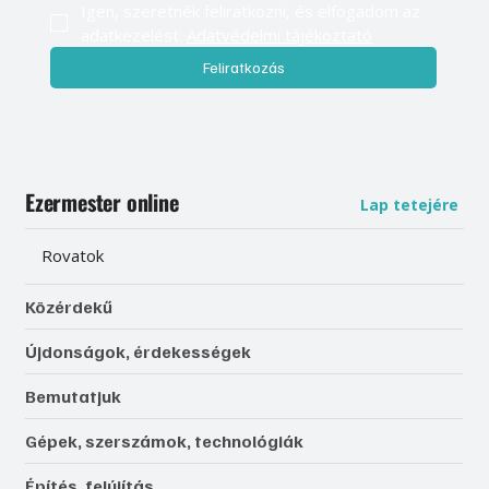
Igen, szeretnék feliratkozni, és elfogadom az 
adatkezelést. 
Adatvédelmi tájékoztató
Feliratkozás
Ezermester online
Lap tetejére
Rovatok
Közérdekű
Újdonságok, érdekességek
Bemutatjuk
Gépek, szerszámok, technológiák
Építés, felújítás