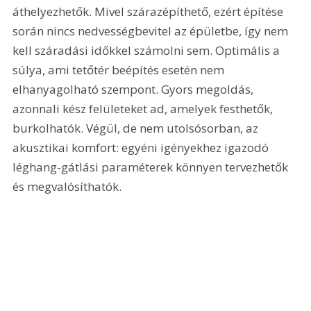
áthelyezhetők. Mivel szárazépíthető, ezért építése 
során nincs nedvességbevitel az épületbe, így nem 
kell száradási időkkel számolni sem. Optimális a 
súlya, ami tetőtér beépí­tés esetén nem 
elhanyagolható szempont. Gyors megoldás, 
azonnali kész felületeket ad, amelyek festhetők, 
burkolhatók. Végül, de nem utolsósorban, az 
akusztikai komfort: egyéni igényekhez igazodó 
léghang-gátlási paraméterek könnyen tervezhetők 
és megvalósíthatók.