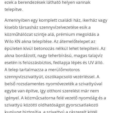
ezek a berendezések látható helyen vannak 
telepítve.
Amennyiben egy komplett családi ház, ikerház vagy 
kisebb társasház szennyvízelvezetése esik a 
közműhálózat szintje alá, prémium megoldás a 
Wilo KN akna telepítése. Az átemelőtelepet az 
épületen kívül betonozás nélkül lehet telepíteni. Az 
akna bordázott, nagy teherbírású, magas talajvíz 
esetén is felúszásbiztos, fedlapja lépés és UV álló. 
A telep tartalmazza a merülőmotoros 
szennyvízszivattyút, úszókapcsoló vezérléssel. A 
belső rozsdamentes nyomóvezeték a szivattyúval 
egybe van építve, így otthoni szerelést már nem 
igényel. A közműcsatorna felé vezető nyomóág és a 
szivattyú közötti oldhatóságot gyorscsatlakozó 
kuplung biztosítja, a szivattyú a rászerelt kötél 