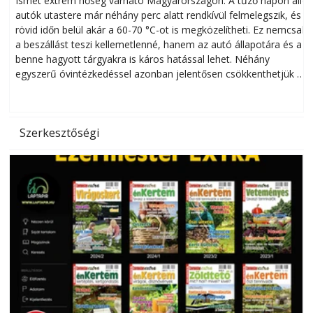
Ismét extrém hőség várható Magyarországon. A tűző napon álló
autók utastere már néhány perc alatt rendkívül felmelegszik, és
rövid időn belül akár a 60-70 °C-ot is megközelítheti. Ez nemcsak
n
a beszállást teszi kellemetlenné, hanem az autó állapotára és a
benne hagyott tárgyakra is káros hatással lehet. Néhány
egyszerű óvintézkedéssel azonban jelentősen csökkenthetjük a
hőség káros hatásait.
l
Szerkesztőségi