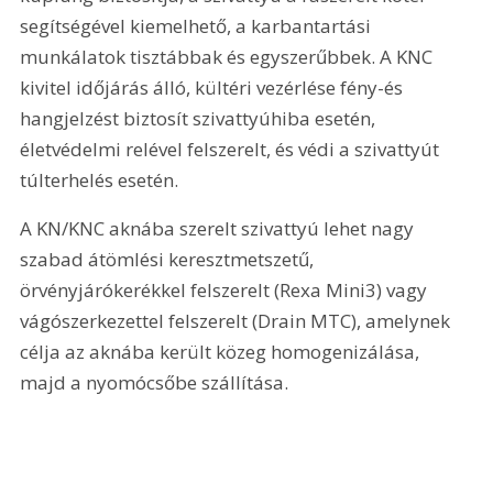
segítségével kiemelhető, a karbantartási 
munkálatok tisztábbak és egyszerűbbek. A KNC 
kivitel időjárás álló, kültéri vezérlése fény-és 
hangjelzést biztosít szivattyúhiba esetén, 
életvédelmi relével felszerelt, és védi a szivattyút 
túlterhelés esetén.
A KN/KNC aknába szerelt szivattyú lehet nagy 
szabad átömlési keresztmetszetű, 
örvényjárókerékkel felszerelt (Rexa Mini3) vagy 
vágószerkezettel felszerelt (Drain MTC), amelynek 
célja az aknába került közeg homogenizálása, 
majd a nyomócsőbe szállítása. 