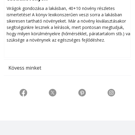
Virágok gondozása a lakásban, 40+10 növény részletes
ismertetése! A könyv lexikonszerűen veszi sorra a lakásban
s
sikeresen tart­ha­tó növényeket. Már a növény kiválasztásakor
h
segítségünkre lesznek a leírások, mert pontosan megtudjuk,
k
hogy milyen körülményekre (hőmérséklet, páratartalom stb.) van
szüksége a növénynek az egészséges fejlődéshez.
t
Kövess minket