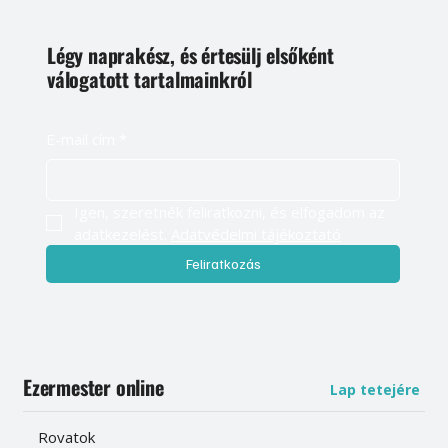
Légy naprakész, és értesülj elsőként
válogatott tartalmainkról
E-mail cím
*
Igen, szeretnék feliratkozni, és elfogadom az 
adatkezelést. 
Adatvédelmi tájékoztató
Feliratkozás
Ezermester online
Lap tetejére
Rovatok