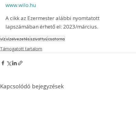
www.wilo.hu
A cikk az Ezermester alábbi nyomtatott 
lapszámában érhető el: 2023/március.
víz
vízelvezetés
szivattyú
csatorna
Támogatott tartalom
Kapcsolódó bejegyzések