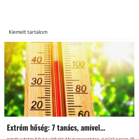
Kiemelt tartalom
Extrém hőség: 7 tanács, amivel
megóvhatjuk autónkat a nyári károktól