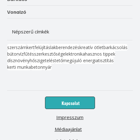
Vonalzó
Népszerű címkék
szerszám
kert
felújítás
lakberendezés
kreatív ötlet
barkácsolás
bútor
víz
fűtés
szerkesztőség
elektronika
hasznos tippek
dísznövény
hőszigetelés
tető
megújuló energia
tisztítás
kerti munka
beton
nyár
Kapcsolat
Impresszum
Médiaajánlat