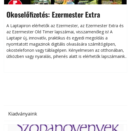
Okoselőfizetés: Ezermester Extra
A Laptapiron elérhetők az Ezermester, az Ezermester Extra és
az Ezermester Old Timer lapszámai, visszamenőleg is! A
Laptapir új, innovatív, praktikus és egyedi megoldás a
L
nyomtatott magazinok digitális olvasására számítógépen,
okostelefonon vagy táblagépen. Kényelmesen az otthonában,
útközben vagy nyaralás, pihenés alatt is elérhetők lapszámaink.
ú
Bárhol, bármikor, akár külföldön élve vagy dolgozva is
B
olvashatók az Ezermester lapszámai. A Laptapir kényelmes
megoldás, mert: – t
Kiadványaink