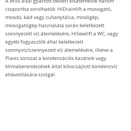
A Wilo által gyártott beltéri kisátemelők három 
csoportba sorolhatók: HiDrainlift a mosogató, 
mosdó, kád vagy zuhanytálca, mosógép, 
mosogatógép használata során keletkezett 
szennyezett víz átemelésére, HiSewlift a WC, vagy 
egyéb fogyasztók által keletkezett 
szennyvíz/szennyezett víz átemelésére, illetve a 
Plavis sorozat a kondenzációs kazánok vagy 
klímaberendezések által kibocsájtott kondenzvíz 
eltávolítására szolgál. 