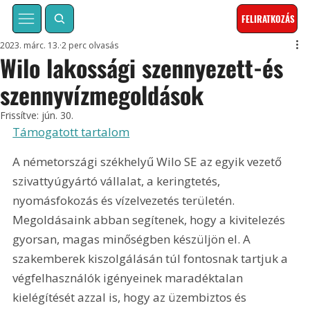
FELIRATKOZÁS
2023. márc. 13.
2 perc olvasás
Wilo lakossági szennyezett-és
szennyvízmegoldások
Frissítve:
jún. 30.
Támogatott tartalom
A németországi székhelyű Wilo SE az egyik vezető 
szivattyúgyártó vállalat, a keringtetés, 
nyomásfokozás és vízelvezetés területén. 
Megoldásaink abban segítenek, hogy a kivitelezés 
gyorsan, magas minőségben készüljön el. A 
szakemberek kiszolgálásán túl fontosnak tartjuk a 
végfelhasználók igényeinek maradéktalan 
kielégítését azzal is, hogy az üzembiztos és 