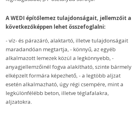
A WEDI építőlemez tulajdonságait, jellemzőit a 
következőképpen lehet összefoglalni:
- víz- és párazáró, alaktartó, illetve tulajdonságait 
maradandóan megtartja, - könnyű, az egyéb 
alkalmazott lemezek közül a legkönnyebb, - 
anyagjellemzőinél fogva alakítható, szinte bármely 
elképzelt formára képezhető, - a legtöbb aljzat 
esetén alkalmazható, úgy régi csempére, mint a 
legkülönfélébb beton, illetve téglafalakra, 
aljzatokra.