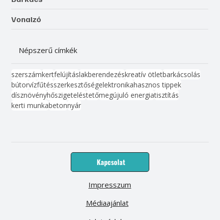
Vonalzó
Népszerű címkék
szerszám
kert
felújítás
lakberendezés
kreatív ötlet
barkácsolás
bútor
víz
fűtés
szerkesztőség
elektronika
hasznos tippek
dísznövény
hőszigetelés
tető
megújuló energia
tisztítás
kerti munka
beton
nyár
Kapcsolat
Impresszum
Médiaajánlat