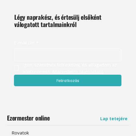
Légy naprakész, és értesülj elsőként
válogatott tartalmainkról
E-mail cím
*
Igen, szeretnék feliratkozni, és elfogadom az 
adatkezelést. 
Adatvédelmi tájékoztató
Feliratkozás
Ezermester online
Lap tetejére
Rovatok