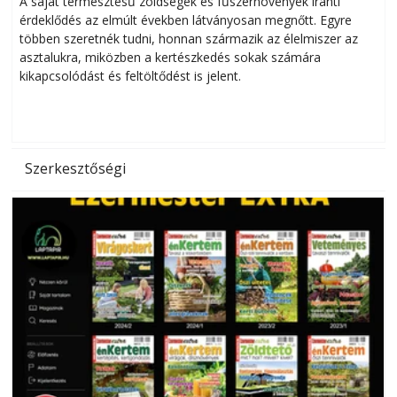
A saját termesztésű zöldségek és fűszernövények iránti
érdeklődés az elmúlt években látványosan megnőtt. Egyre
többen szeretnék tudni, honnan származik az élelmiszer az
l
asztalukra, miközben a kertészkedés sokak számára
kikapcsolódást és feltöltődést is jelent.
é
d
Szerkesztőségi