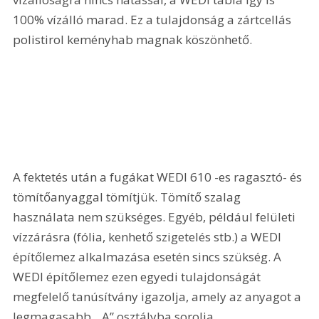
100% vízálló marad. Ez a tulajdonság a zártcellás 
polistirol keményhab magnak köszönhető.
A fektetés után a fugákat WEDI 610 -es ragasztó- és 
tömítőanyaggal tömítjük. Tömítő szalag 
használata nem szükséges. Egyéb, például felületi 
vízzárásra (fólia, kenhető szigetelés stb.) a WEDI 
építőlemez alkalmazása esetén sincs szükség. A 
WEDI építőlemez ezen egyedi tulajdonságát 
megfelelő tanúsítvány igazolja, amely az anyagot a 
legmagasabb, „A” osztályba sorolja.