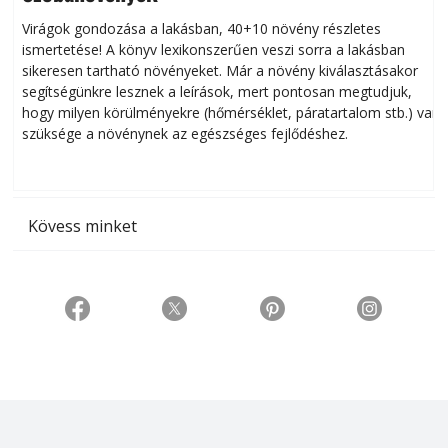
Virágok gondozása a lakásban, 40+10 növény részletes
ismertetése! A könyv lexikonszerűen veszi sorra a lakásban
s
sikeresen tart­ha­tó növényeket. Már a növény kiválasztásakor
h
segítségünkre lesznek a leírások, mert pontosan megtudjuk,
k
hogy milyen körülményekre (hőmérséklet, páratartalom stb.) van
szüksége a növénynek az egészséges fejlődéshez.
t
Kövess minket