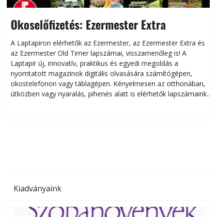
Okoselőfizetés: Ezermester Extra
A Laptapiron elérhetők az Ezermester, az Ezermester Extra és
az Ezermester Old Timer lapszámai, visszamenőleg is! A
Laptapir új, innovatív, praktikus és egyedi megoldás a
L
nyomtatott magazinok digitális olvasására számítógépen,
okostelefonon vagy táblagépen. Kényelmesen az otthonában,
útközben vagy nyaralás, pihenés alatt is elérhetők lapszámaink.
ú
Bárhol, bármikor, akár külföldön élve vagy dolgozva is
B
olvashatók az Ezermester lapszámai. A Laptapir kényelmes
megoldás, mert: – t
Kiadványaink