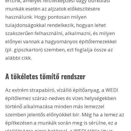
értünk, amelyet felületképzési vagy burkolási 
munkák esetén az aljzatok előkészítésére 
használunk. Hogy pontosan milyen 
tulajdonságokkal rendelkezik, hogyan lehet 
szakszerűen felhasználni, alkalmazni, és milyen 
előnyei vannak a hagyományos építőlemezekkel 
(pl. gipszkarton) szemben, ezt foglalja össze az 
alábbi cikk.
A tökéletes tömítő rendszer
Az extrém strapabíró, vízálló építőanyag, a WEDI 
építőlemez száraz-nedves és vizes helységekben 
történő alkalmazása minden más lemezzel 
szemben jelentős előnyökkel bír. Még ha a lemez az 
építkezésen a munkák során meg is sérülne, ez a 
vízállóságra nincs hatással, a WEDI tábla így is 