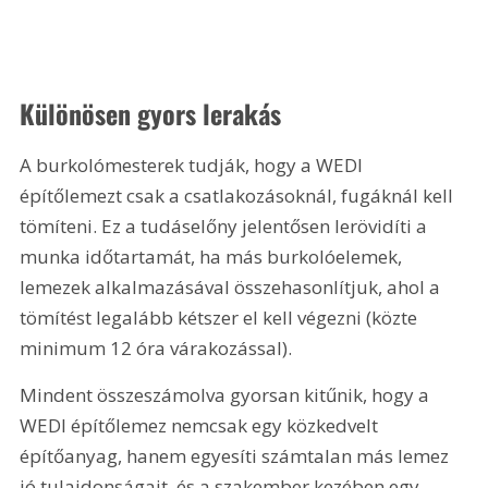
Különösen gyors lerakás
A burkolómesterek tudják, hogy a WEDI 
építőlemezt csak a csatlakozásoknál, fugáknál kell 
tömíteni. Ez a tudáselőny jelentősen lerövidíti a 
munka időtartamát, ha más burkolóelemek, 
lemezek alkalmazásával összehasonlítjuk, ahol a 
tömítést legalább kétszer el kell végezni (közte 
minimum 12 óra várakozással).
Mindent összeszámolva gyorsan kitűnik, hogy a 
WEDI építőlemez nemcsak egy közkedvelt 
építőanyag, hanem egyesíti számtalan más lemez 
jó tulajdonságait, és a szakember kezében egy 