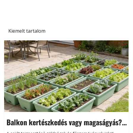
és saját készítésű megoldások
Kiemelt tartalom
Balkon kertészkedés vagy magaságyás?
Helytakarékos kertészkedés