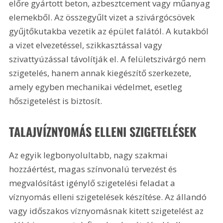
előre gyártott beton, azbesztcement vagy műanyag 
elemekből. Az összegyűlt vizet a szivárgócsövek 
gyűjtőkutakba vezetik az épület falától. A kutakból 
a vizet elvezetéssel, szikkasztással vagy 
szivattyúzással távolítják el. A felületszivárgó nem 
szigetelés, hanem annak kiegészítő szerkezete, 
amely egyben mechanikai védelmet, esetleg 
hőszigetelést is biztosít.
TALAJVÍZNYOMÁS ELLENI SZIGETELÉSEK
Az egyik legbonyolultabb, nagy szakmai 
hozzáértést, magas színvonalú tervezést és 
megvalósítást igénylő szigetelési feladat a 
víznyomás elleni szigetelések készítése. Az állandó 
vagy időszakos víznyomásnak kitett szigetelést az 