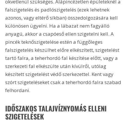
okvetlenül szükséges. Alápincézetlen épületeknél a 
falszigetelés és padlószigetelés (ezek lehetnek 
azonos, vagy eltérő síkban) összedolgozására kell 
különösen ügyelni. Ha a lábazat nem fagyálló 
anyagú, akkor a csapóeső ellen szigetelni kell. A 
pincék teknőszigetelése estén a függőleges 
falszigetelés készülhet előre elkészített, szigetelést 
tartó falra, a teherhordó fal készítése előtt, vagy a 
szerkezeti fal elkészülte után kívülről, utólag 
készített szigetelést védő szerkezettel. Kent vagy 
szórt szigeteléseket csak a teherhordó falra szabad 
felhordani.
IDŐSZAKOS TALAJVÍZNYOMÁS ELLENI 
SZIGETELÉSEK