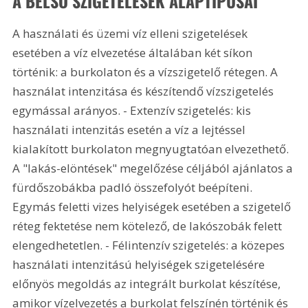
A BELSŐ SZIGETELÉSEK ALAPTÍPUSAI
A használati és üzemi víz elleni szigetelések 
esetében a víz elvezetése általában két síkon 
történik: a burkolaton és a vízszigetelő rétegen. A 
használat intenzitása és készítendő vízszigetelés 
egymással arányos. - Extenzív szigetelés: kis 
használati intenzitás esetén a víz a lejtéssel 
kialakított burkolaton megnyugtatóan elvezethető. 
A "lakás-elöntések" megelőzése céljából ajánlatos a 
fürdőszobákba padló összefolyót beépíteni. 
Egymás feletti vizes helyiségek esetében a szigetelő 
réteg fektetése nem kötelező, de lakószobák felett 
elengedhetetlen. - Félintenzív szigetelés: a közepes 
használati intenzitású helyiségek szigetelésére 
előnyös megoldás az integrált burkolat készítése, 
amikor vízelvezetés a burkolat felszínén történik és 