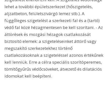
lehet a további épületszerkezet (hőszigetelés, 
aljzatbeton, felületszivárgó lemez stb.). A 
függőleges szigetelést a szerkezeti fal és a (tartó) 
védő fal közé hézagmentesen be kell szorítani. - Az 
áttörések és mozgási hézagok csatlakozását 
biztosító elemek: a szigeteléseinket áttörő vagy 
megszakító szerkezetekhez történő 
csatlakozásoknak a szigeteléssel azonos értékűnek 
kell lenniük. Erre a célra speciális szorítóperemes, 
tömítőgyűrűs védőcsöveket, átvezető és dilatációs 
idomokat kell beépíteni.