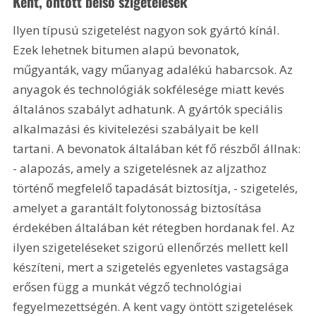
Kent, öntött belső szigetelések
Ilyen típusú szigetelést nagyon sok gyártó kínál. 
Ezek lehetnek bitumen alapú bevonatok, 
műgyanták, vagy műanyag adalékú habarcsok. Az 
anyagok és technológiák sokfélesége miatt kevés 
általános szabályt adhatunk. A gyártók speciális 
alkalmazási és kivitelezési szabályait be kell 
tartani. A bevonatok általában két fő részből állnak: 
- alapozás, amely a szigetelésnek az aljzathoz 
történő megfelelő tapadását biztosítja, - szigetelés, 
amelyet a garantált folytonosság biztosítása 
érdekében általában két rétegben hordanak fel. Az 
ilyen szigeteléseket szigorú ellenőrzés mellett kell 
készíteni, mert a szigetelés egyenletes vastagsága 
erősen függ a munkát végző technológiai 
fegyelmezettségén. A kent vagy öntött szigetelések 