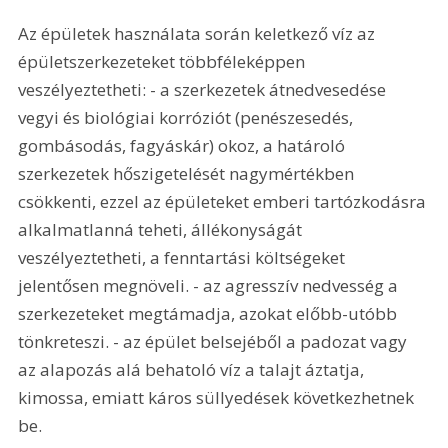
Az épületek használata során keletkező víz az 
épületszerkezeteket többféleképpen 
veszélyeztetheti: - a szerkezetek átnedvesedése 
vegyi és biológiai korróziót (penészesedés, 
gombásodás, fagyáskár) okoz, a határoló 
szerkezetek hőszigetelését nagymértékben 
csökkenti, ezzel az épületeket emberi tartózkodásra 
alkalmatlanná teheti, állékonyságát 
veszélyeztetheti, a fenntartási költségeket 
jelentősen megnöveli. - az agresszív nedvesség a 
szerkezeteket megtámadja, azokat előbb-utóbb 
tönkreteszi. - az épület belsejéből a padozat vagy 
az alapozás alá behatoló víz a talajt áztatja, 
kimossa, emiatt káros süllyedések következhetnek 
be. 