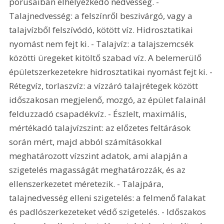
pórusaiban elhelyezkedő nedvesség. - 
Talajnedvesség: a felszínről beszivárgó, vagy a 
talajvízből felszívódó, kötött víz. Hidrosztatikai 
nyomást nem fejt ki. - Talajvíz: a talajszemcsék 
közötti üregeket kitöltő szabad víz. A belemerülő 
épületszerkezetekre hidrosztatikai nyomást fejt ki. - 
Rétegvíz, torlaszvíz: a vízzáró talajrétegek között 
időszakosan megjelenő, mozgó, az épület falainál 
felduzzadó csapadékvíz. - Észlelt, maximális, 
mértékadó talajvízszint: az előzetes feltárások 
során mért, majd abból számításokkal 
meghatározott vízszint adatok, ami alapján a 
szigetelés magasságát meghatározzák, és az 
ellenszerkezetet méretezik. - Talajpára, 
talajnedvesség elleni szigetelés: a felmenő falakat 
és padlószerkezeteket védő szigetelés. - Időszakos 