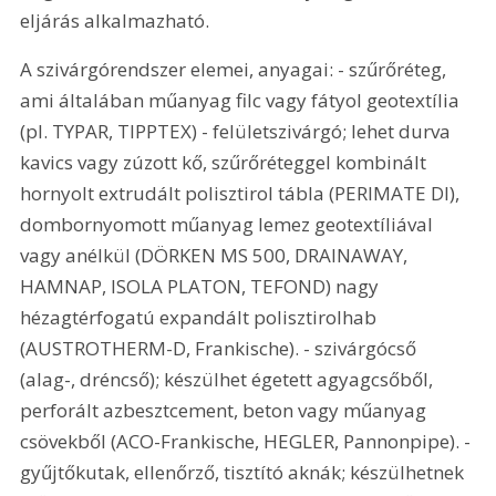
eljárás alkalmazható. 
A szivárgórendszer elemei, anyagai: - szűrőréteg, 
ami általában műanyag filc vagy fátyol geotextília 
(pl. TYPAR, TIPPTEX) - felületszivárgó; lehet durva 
kavics vagy zúzott kő, szűrőréteggel kombinált 
hornyolt extrudált polisztirol tábla (PERIMATE DI), 
dombornyomott műanyag lemez geotextíliával 
vagy anélkül (DÖRKEN MS 500, DRAINAWAY, 
HAMNAP, ISOLA PLATON, TEFOND) nagy 
hézagtérfogatú expandált polisztirolhab 
(AUSTROTHERM-D, Frankische). - szivárgócső 
(alag-, dréncső); készülhet égetett agyagcsőből, 
perforált azbesztcement, beton vagy műanyag 
csövekből (ACO-Frankische, HEGLER, Pannonpipe). - 
gyűjtőkutak, ellenőrző, tisztító aknák; készülhetnek 