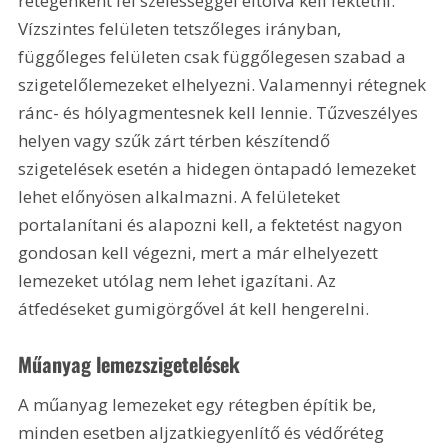
rétegenként fél szélességgel eltolva kell fektetni. 
Vízszintes felületen tetszőleges irányban, 
függőleges felületen csak függőlegesen szabad a 
szigetelőlemezeket elhelyezni. Valamennyi rétegnek 
ránc- és hólyagmentesnek kell lennie. Tűzveszélyes 
helyen vagy szűk zárt térben készítendő 
szigetelések esetén a hidegen öntapadó lemezeket 
lehet előnyösen alkalmazni. A felületeket 
portalanítani és alapozni kell, a fektetést nagyon 
gondosan kell végezni, mert a már elhelyezett 
lemezeket utólag nem lehet igazítani. Az 
átfedéseket gumigörgővel át kell hengerelni. 
Műanyag lemezszigetelések
A műanyag lemezeket egy rétegben építik be, 
minden esetben aljzatkiegyenlítő és védőréteg 