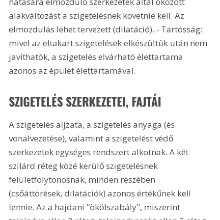
hatására elmozduló szerkezetek által okozott 
alakváltozást a szigetelésnek követnie kell. Az 
elmozdulás lehet tervezett (dilatáció). - Tartósság: 
mivel az eltakart szigetelések elkészültük után nem 
javíthatók, a szigetelés elvárható élettartama 
azonos az épület élettartamával.
SZIGETELÉS SZERKEZETEI, FAJTÁI 
A szigetelés aljzata, a szigetelés anyaga (és 
vonalvezetése), valamint a szigetelést védő 
szerkezetek egységes rendszert alkotnak. A két 
szilárd réteg közé kerülő szigetelésnek 
felületfolytonosnak, minden részében 
(csőáttörések, dilatációk) azonos értékűnek kell 
lennie. Az a hajdani "ökölszabály", miszerint 