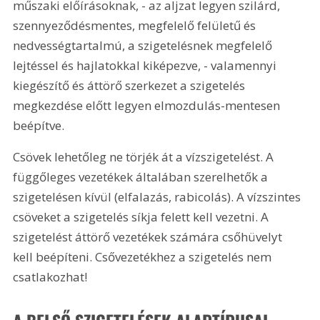
műszaki előírásoknak, - az aljzat legyen szilárd, 
szennyeződésmentes, megfelelő felületű és 
nedvességtartalmú, a szigetelésnek megfelelő 
lejtéssel és hajlatokkal kiképezve, - valamennyi 
kiegészítő és áttörő szerkezet a szigetelés 
megkezdése előtt legyen elmozdulás-mentesen 
beépítve. 
Csövek lehetőleg ne törjék át a vízszigetelést. A 
függőleges vezetékek általában szerelhetők a 
szigetelésen kívül (elfalazás, rabicolás). A vízszintes 
csöveket a szigetelés síkja felett kell vezetni. A 
szigetelést áttörő vezetékek számára csőhüvelyt 
kell beépíteni. Csővezetékhez a szigetelés nem 
csatlakozhat!