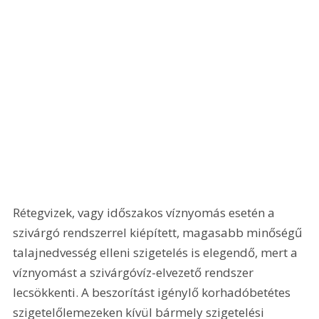
Rétegvizek, vagy időszakos víznyomás esetén a 
szivárgó rendszerrel kiépített, magasabb minőségű 
talajnedvesség elleni szigetelés is elegendő, mert a 
víznyomást a szivárgóvíz-elvezető rendszer 
lecsökkenti. A beszorítást igénylő korhadóbetétes 
szigetelőlemezeken kívül bármely szigetelési 