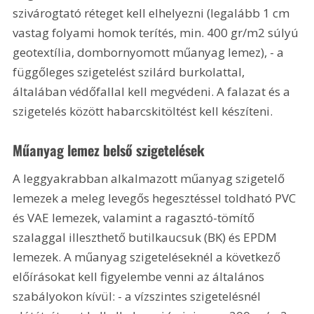
szivárogtató réteget kell elhelyezni (legalább 1 cm 
vastag folyami homok terítés, min. 400 gr/m2 súlyú 
geotextília, dombornyomott műanyag lemez), - a 
függőleges szigetelést szilárd burkolattal, 
általában védőfallal kell megvédeni. A falazat és a 
szigetelés között habarcskitöltést kell készíteni.   
Műanyag lemez belső szigetelések
A leggyakrabban alkalmazott műanyag szigetelő 
lemezek a meleg levegős hegesztéssel toldható PVC 
és VAE lemezek, valamint a ragasztó-tömítő 
szalaggal illeszthető butilkaucsuk (BK) és EPDM 
lemezek. A műanyag szigeteléseknél a következő 
előírásokat kell figyelembe venni az általános 
szabályokon kívül: - a vízszintes szigetelésnél 