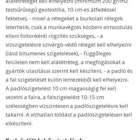
alátétréteget kell elhelyezni (minimum 200 gr/m2 
testsűrűségű geotextília, 10 cm-es átfedéssel 
fektetve), - mivel a rétegeket a burkolati rétegek 
leterhelik, csak a munkavégzés közbeni elmozdulás 
elleni foltonkénti rögzítés szükséges, - a 
vízszigetelésre szivárgó-védő réteget kell elhelyezni 
(lásd bitumenes szigetelések), - függőleges 
felületen nem kell alátétréteg, a megfogásokat a 
gyártók utasításai szerint kell készíteni, - a padló és 
a fal szigetelését külön lemezekből kell elhelyezni. 
A padlószigetelést 10 cm magasságig fel kell 
vezetni a falra, a falszigetelést 10-15 cm 
szélességben vízszintesen a padlószigetelésre kell 
takarni. A vízhatlan toldást a padlószigetelésen kell 
elkészíteni. 