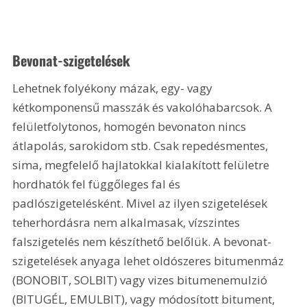
Bevonat-szigetelések
Lehetnek folyékony mázak, egy- vagy 
kétkomponensű masszák és vakolóhabarcsok. A 
felületfolytonos, homogén bevonaton nincs 
átlapolás, sarokidom stb. Csak repedésmentes, 
sima, megfelelő hajlatokkal kialakított felületre 
hordhatók fel függőleges fal és 
padlószigetelésként. Mivel az ilyen szigetelések 
teherhordásra nem alkalmasak, vízszintes 
falszigetelés nem készíthető belőlük. A bevonat-
szigetelések anyaga lehet oldószeres bitumenmáz 
(BONOBIT, SOLBIT) vagy vizes bitumenemulzió 
(BITUGÉL, EMULBIT), vagy módosított bitument, 