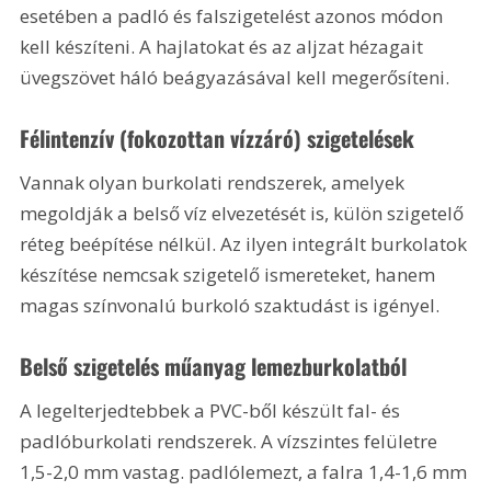
esetében a padló és falszigetelést azonos módon 
kell készíteni. A hajlatokat és az aljzat hézagait 
üvegszövet háló beágyazásával kell megerősíteni. 
Félintenzív (fokozottan vízzáró) szigetelések
Vannak olyan burkolati rendszerek, amelyek 
megoldják a belső víz elvezetését is, külön szigetelő 
réteg beépítése nélkül. Az ilyen integrált burkolatok 
készítése nemcsak szigetelő ismereteket, hanem 
magas színvonalú burkoló szaktudást is igényel. 
Belső szigetelés műanyag lemezburkolatból
A legelterjedtebbek a PVC-ből készült fal- és 
padlóburkolati rendszerek. A vízszintes felületre 
1,5-2,0 mm vastag. padlólemezt, a falra 1,4-1,6 mm 