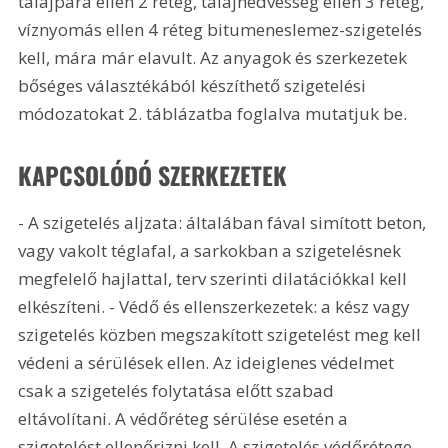
talajpára ellen 2 réteg, talajnedvesség ellen 3 réteg, 
víznyomás ellen 4 réteg bitumeneslemez-szigetelés 
kell, mára már elavult. Az anyagok és szerkezetek 
bőséges választékából készíthető szigetelési 
módozatokat 2. táblázatba foglalva mutatjuk be.
KAPCSOLÓDÓ SZERKEZETEK
- A szigetelés aljzata: általában fával simított beton, 
vagy vakolt téglafal, a sarkokban a szigetelésnek 
megfelelő hajlattal, terv szerinti dilatációkkal kell 
elkészíteni. - Védő és ellenszerkezetek: a kész vagy 
szigetelés közben megszakított szigetelést meg kell 
védeni a sérülések ellen. Az ideiglenes védelmet 
csak a szigetelés folytatása előtt szabad 
eltávolítani. A védőréteg sérülése esetén a 
szigetelést ellenőrizni kell. A szigetelés védőrétege 