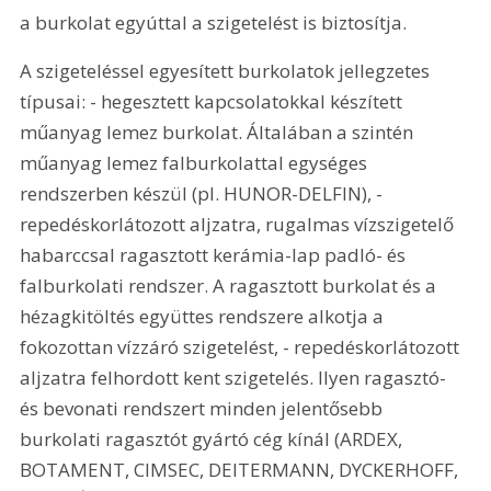
a burkolat egyúttal a szigetelést is biztosítja. 
A szigeteléssel egyesített burkolatok jellegzetes 
típusai: - hegesztett kapcsolatokkal készített 
műanyag lemez burkolat. Általában a szintén 
műanyag lemez falburkolattal egységes 
rendszerben készül (pl. HUNOR-DELFIN), - 
repedéskorlátozott aljzatra, rugalmas vízszigetelő 
habarccsal ragasztott kerámia-lap padló- és 
falburkolati rendszer. A ragasztott burkolat és a 
hézagkitöltés együttes rendszere alkotja a 
fokozottan vízzáró szigetelést, - repedéskorlátozott 
aljzatra felhordott kent szigetelés. Ilyen ragasztó- 
és bevonati rendszert minden jelentősebb 
burkolati ragasztót gyártó cég kínál (ARDEX, 
BOTAMENT, CIMSEC, DEITERMANN, DYCKERHOFF, 