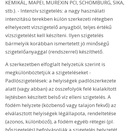
KEMIKÁL, MAPEI, MUREXIN PCI, SCHOMBURG, SIKA, 
stb.). - Intenzív szigetelés: a nagy használati 
intenzitású terekben külön szerkezeti rétegben 
elhelyezett vízszigetelő anyagból, teljes értékű 
vízszigetelést kell készíteni. Ilyen szigetelés 
bármelyik korábban ismertetett jó minőségű 
szigetelőanyaggal (rendszerrel) készíthető. 
A szerkezetben elfoglalt helyzetük szerint is 
megkülönböztetjük a szigeteléseket - 
Padlószigetelések: a helyiségek padlószerkezete 
alatt (vagy abban) az összefolyók felé kialakított 
lejtésben készített belső víz elleni szigetelés. A 
födém helyzete (közbenső vagy talajon fekvő) az 
elválasztott helyiségek légállapota, rendeltetése 
(azonos, különböző), a födém egyéb rétegei (pl. 
hőszigetelés) befolyásolják a szigetelés helyzetét 