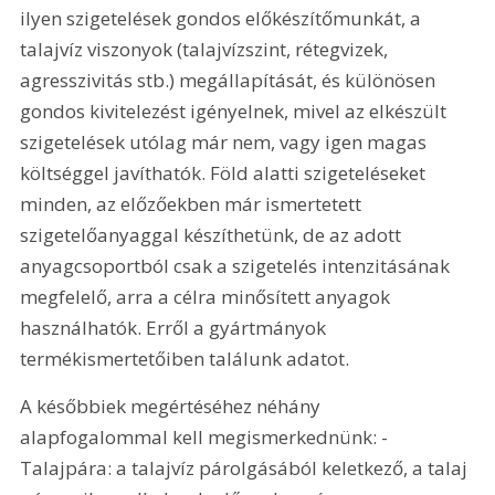
ilyen szigetelések gondos előkészítőmunkát, a 
talajvíz viszonyok (talajvízszint, rétegvizek, 
agresszivitás stb.) megállapítását, és különösen 
gondos kivitelezést igényelnek, mivel az elkészült 
szigetelések utólag már nem, vagy igen magas 
költséggel javíthatók. Föld alatti szigeteléseket 
minden, az előzőekben már ismertetett 
szigetelőanyaggal készíthetünk, de az adott 
anyagcsoportból csak a szigetelés intenzitásának 
megfelelő, arra a célra minősített anyagok 
használhatók. Erről a gyártmányok 
termékismertetőiben találunk adatot. 
A későbbiek megértéséhez néhány 
alapfogalommal kell megismerkednünk: - 
Talajpára: a talajvíz párolgásából keletkező, a talaj 