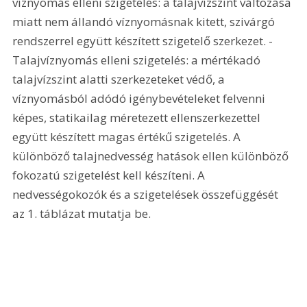
víznyomás elleni szigetelés: a talajvízszint változása 
miatt nem állandó víznyomásnak kitett, szivárgó 
rendszerrel együtt készített szigetelő szerkezet. - 
Talajvíznyomás elleni szigetelés: a mértékadó 
talajvízszint alatti szerkezeteket védő, a 
víznyomásból adódó igénybevételeket felvenni 
képes, statikailag méretezett ellenszerkezettel 
együtt készített magas értékű szigetelés. A 
különböző talajnedvesség hatások ellen különböző 
fokozatú szigetelést kell készíteni. A 
nedvességokozók és a szigetelések összefüggését 
az 1. táblázat mutatja be. 