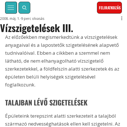
FELIRATKOZÁS
2008. máj. 1.
9 perc olvasás
Vízszigetelések III.
Az előzőekben megismerkedtünk a vízszigetelések 
anyagaival és a lapostetők szigetelésének alapvető 
tudnivalóival. Ebben a cikkben a szemmel nem 
látható, de nem elhanyagolható vízszigetelő 
szerkezetekkel, a földfelszín alatti szerkezetek és az 
épületen belüli helyiségek szigetelésével 
foglalkozunk.
TALAJBAN LÉVŐ SZIGETELÉSEK
Épületeink terepszint alatti szerkezeteit a talajból 
származó nedvességhatások ellen kell szigetelni. Az 