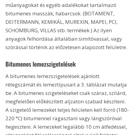
műanyagokat és egyéb adalékokat tartalmazó 
bitumenes masszák, habarcsok. (BOTAMENT, 
DEITERMANN, KEMIKÁL, MUREXIN, MAPEI, PCI, 
SCHOMBURG, VILLAS stb. termékek.) Az ilyen 
anyagok felhordása általában simítóvassal, vagy 
szórással történik az előzetesen alapozott felületre. 
Bitumenes lemezszigetelések
A bitumenes lemezszigetelések ajánlott 
rétegszámát és lemeztípusait a 3. táblázat mutatja 
be. A bitumenes szigeteléseket csak száraz, szilárd, 
megfelelően előkészített aljzaton szabad készíteni. 
A szigetelő lemezeket teljes felületen kell forró (180-
220 °C) bitumennel ragasztani vagy lángszóróval 
hegeszteni. A lemezeket legalább 10 cm átfedéssel, 