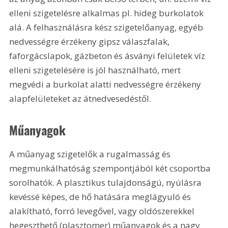
elleni szigetelésre alkalmas pl. hideg burkolatok 
alá. A felhasználásra kész szigetelőanyag, egyéb 
nedvességre érzékeny gipsz válaszfalak, 
faforgácslapok, gázbeton és ásványi felületek víz 
elleni szigetelésére is jól használható, mert 
megvédi a burkolat alatti nedvességre érzékeny 
alapfelületeket az átnedvesedéstől.
Műanyagok
A műanyag szigetelők a rugalmasság és 
megmunkálhatóság szempontjából két csoportba 
sorolhatók. A plasztikus tulajdonságú, nyúlásra 
kevéssé képes, de hő hatására meglágyuló és 
alakítható, forró levegővel, vagy oldószerekkel 
hegeszthető (plasztomer) műanyagok és a nagy 