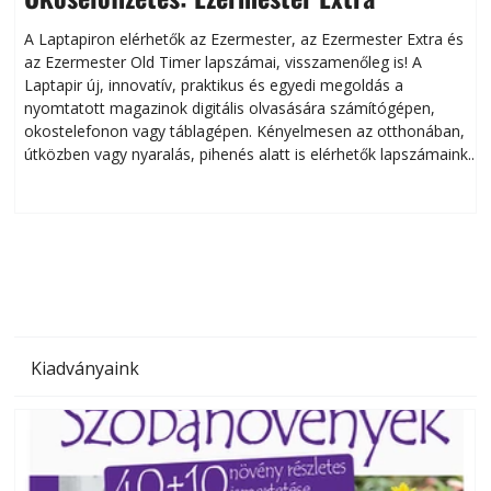
A Laptapiron elérhetők az Ezermester, az Ezermester Extra és
az Ezermester Old Timer lapszámai, visszamenőleg is! A
Laptapir új, innovatív, praktikus és egyedi megoldás a
L
nyomtatott magazinok digitális olvasására számítógépen,
okostelefonon vagy táblagépen. Kényelmesen az otthonában,
útközben vagy nyaralás, pihenés alatt is elérhetők lapszámaink.
ú
Bárhol, bármikor, akár külföldön élve vagy dolgozva is
B
olvashatók az Ezermester lapszámai. A Laptapir kényelmes
megoldás, mert: – t
Kiadványaink