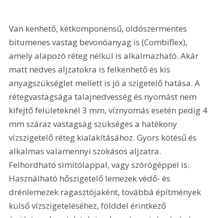
Van kenhető, kétkomponensű, oldószermentes 
bitumenes vastag bevonóanyag is (Combiflex), 
amely alapozó réteg nélkül is alkalmazható. Akár 
matt nedves aljzatokra is felkenhető és kis 
anyagszükséglet mellett is jó a szigetelő hatása. A 
rétegvastagsága talajnedvesség és nyomást nem 
kifejtő felületeknél 3 mm, víznyomás esetén pedig 4 
mm száraz vastagság szükséges a hatékony 
vízszigetelő réteg kialakításához. Gyors kötésű és 
alkalmas valamennyi szokásos aljzatra. 
Felhordható simítólappal, vagy szórógéppel is. 
Használható hőszigetelő lemezek védő- és 
drénlemezek ragasztójaként, továbbá építmények 
külső vízszigeteléséhez, földdel érintkező 