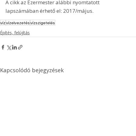
A cikk az Ezermester alábbi nyomtatott 
lapszámában érhető el: 2017/május.
víz
vízelvezetés
vízszigetelés
Építés, felújítás
Kapcsolódó bejegyzések