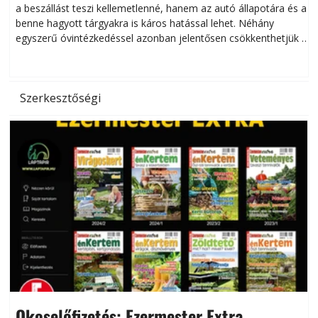
a beszállást teszi kellemetlenné, hanem az autó állapotára és a
benne hagyott tárgyakra is káros hatással lehet. Néhány
egyszerű óvintézkedéssel azonban jelentősen csökkenthetjük a
hőség káros hatásait.
l
Szerkesztőségi
Okoselőfizetés: Ezermester Extra