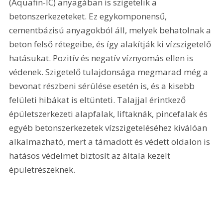
(Aquafin-IC) anyagában is szigetelik a 
betonszerkezeteket. Ez egykomponensű, 
cementbázisú anyagokból áll, melyek behatolnak a 
beton felső rétegeibe, és így alakítják ki vízszigetelő 
hatásukat. Pozitív és negatív víznyomás ellen is 
védenek. Szigetelő tulajdonsága megmarad még a 
bevonat részbeni sérülése esetén is, és a kisebb 
felületi hibákat is eltünteti. Talajjal érintkező 
épületszerkezeti alapfalak, liftaknák, pincefalak és 
egyéb betonszerkezetek vízszigeteléséhez kiválóan 
alkalmazható, mert a támadott és védett oldalon is 
hatásos védelmet biztosít az általa kezelt 
épületrészeknek.