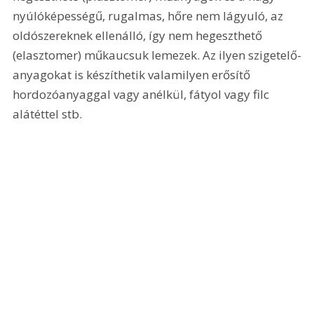
nyúlóképességű, rugalmas, hőre nem lágyuló, az 
oldószereknek ellenálló, így nem hegeszthető 
(elasztomer) műkaucsuk lemezek. Az ilyen szigetelő-
anyagokat is készíthetik valamilyen erősítő 
hordozóanyaggal vagy anélkül, fátyol vagy filc 
alátéttel stb.