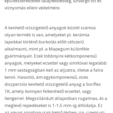
épületszerkezetek talajnedvesség, szivárgó víz és 
víznyomás elleni védelmére.
A kenhető vízszigetelő anyagok között számos 
olyan termék is van, amelyeket pl. kerámia 
lapokkal történő burkolás előtt célszerű 
alkalmazni, mint pl. a Mapegum különféle 
gyártmányait. Ezek többnyire kétkomponensű 
anyagok, melyeket ecsettel vagy simítóval legalább 
1 mm vastagságban kell az aljzatra, illetve a falra 
kenni. Hasonló, ám egykomponensű, vizes 
diszperziós kenhető vízszigetelő anyag a Soriflex 
1K, amely könnyen felkenhető ecsettel, vagy 
hengerrel. Megszilárdult állapotban rugalmas, és a 
meglevő repedéseket is 1-1,5 mm-ig áthidalja. Ez 
az anyag azonban csak belső térben, ún. üzemi víz 