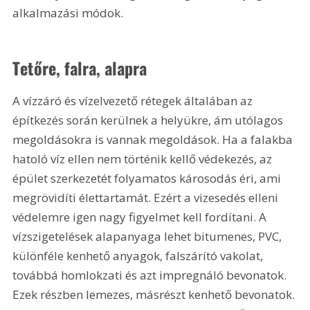
alkalmazási módok.
Tetőre, falra, alapra
A vízzáró és vízelvezető rétegek általában az 
építkezés során kerülnek a helyükre, ám utólagos 
megoldásokra is vannak megoldások. Ha a falakba 
hatoló víz ellen nem történik kellő védekezés, az 
épület szerkezetét folyamatos károsodás éri, ami 
megrövidíti élettartamát. Ezért a vizesedés elleni 
védelemre igen nagy figyelmet kell fordítani. A 
vízszigetelések alapanyaga lehet bitumenes, PVC, 
különféle kenhető anyagok, falszárító vakolat, 
továbbá homlokzati és azt impregnáló bevonatok. 
Ezek részben lemezes, másrészt kenhető bevonatok. 