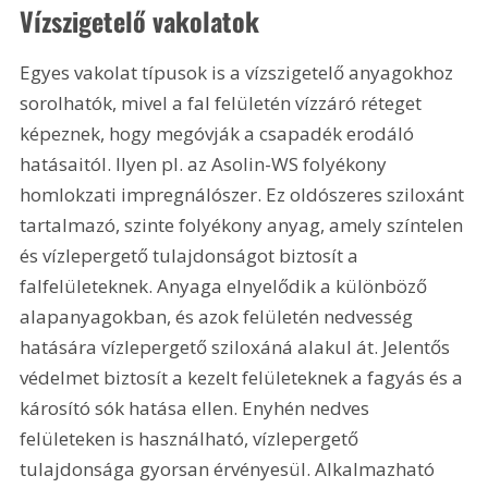
Vízszigetelő vakolatok
Egyes vakolat típusok is a vízszigetelő anyagokhoz 
sorolhatók, mivel a fal felületén vízzáró réteget 
képeznek, hogy megóvják a csapadék erodáló 
hatásaitól. Ilyen pl. az Asolin-WS folyékony 
homlokzati impregnálószer. Ez oldószeres sziloxánt 
tartalmazó, szinte folyékony anyag, amely színtelen 
és vízlepergető tulajdonságot biztosít a 
falfelületeknek. Anyaga elnyelődik a különböző 
alapanyagokban, és azok felületén nedvesség 
hatására vízlepergető sziloxáná alakul át. Jelentős 
védelmet biztosít a kezelt felületeknek a fagyás és a 
károsító sók hatása ellen. Enyhén nedves 
felületeken is használható, vízlepergető 
tulajdonsága gyorsan érvényesül. Alkalmazható 