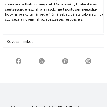
sikeresen tart­ha­tó növényeket. Már a növény kiválasztásakor
h
segítségünkre lesznek a leírások, mert pontosan megtudjuk,
k
hogy milyen körülményekre (hőmérséklet, páratartalom stb.) van
szüksége a növénynek az egészséges fejlődéshez.
t
Kövess minket