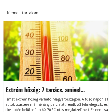
Kiemelt tartalom
Extrém hőség: 7 tanács, amivel
megóvhatjuk autónkat a nyári károktól
Ismét extrém hőség várható Magyarországon. A tűző napon álló
autók utastere már néhány perc alatt rendkívül felmelegszik, és
rövid időn belül akár a 60-70 °C-ot is megközelítheti. Ez nemcsak
n