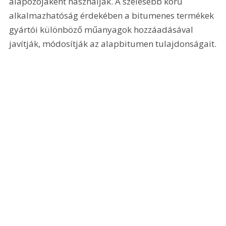
alapozójaként használják. A szélesebb körű 
alkalmazhatóság érdekében a bitumenes termékek 
gyártói különböző műanyagok hozzáadásával 
javítják, módosítják az alapbitumen tulajdonságait.