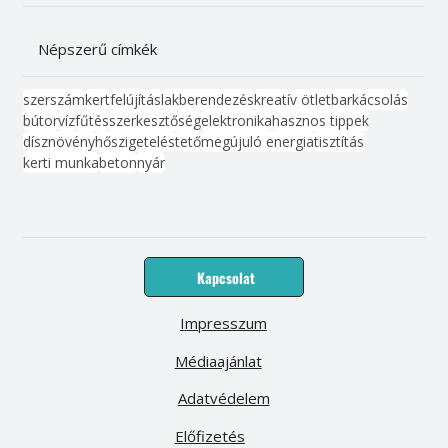
Népszerű címkék
szerszám
kert
felújítás
lakberendezés
kreatív ötlet
barkácsolás
bútor
víz
fűtés
szerkesztőség
elektronika
hasznos tippek
dísznövény
hőszigetelés
tető
megújuló energia
tisztítás
kerti munka
beton
nyár
Kapcsolat
Impresszum
Médiaajánlat
Adatvédelem
Előfizetés