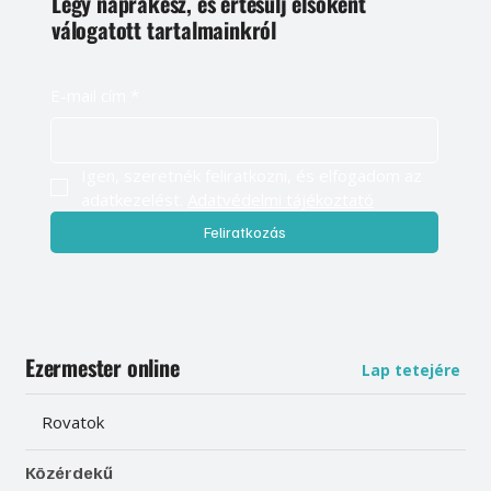
Légy naprakész, és értesülj elsőként
válogatott tartalmainkról
E-mail cím
*
Igen, szeretnék feliratkozni, és elfogadom az 
adatkezelést. 
Adatvédelmi tájékoztató
Feliratkozás
Ezermester online
Lap tetejére
Rovatok
Közérdekű