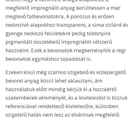
megfelelő impregnáló anyag kerülhessen a már 
meglevő falbevonatokra. A porózus és erősen 
nedvszívó alapokhoz transparens, a sima szilárd és 
gyenge nedvszó felületekre pedig többnyire 
pigmentált összetételű impregnálót célszerű 
használni. Ezek a bevonatok megkeményítik a régi 
bevonatok egymáshoz tapadását is.
Ezeken kívül még számos szigetelő és vízlepergető 
bevonó anyag közül lehet választani, ám 
használatuk előtt mindig kérjük ki a hozzáértő 
szakemberek véleményét, és a kivitelezést is bízzuk 
referenciával rendelkező kivitelezőre, különben 
szigetelő hatás nem lesz az elvártnak megfelelő.