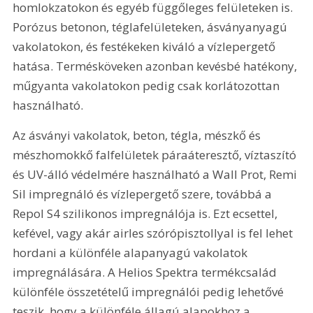
homlokzatokon és egyéb függőleges felületeken is. 
Porózus betonon, téglafelületeken, ásványanyagú 
vakolatokon, és festékeken kiváló a vízlepergető 
hatása. Termésköveken azonban kevésbé hatékony, 
műgyanta vakolatokon pedig csak korlátozottan 
használható.
Az ásványi vakolatok, beton, tégla, mészkő és 
mészhomokkő falfelületek páraáteresztő, víztaszító 
és UV-álló védelmére használható a Wall Prot, Remi 
Sil impregnáló és vízlepergető szere, továbbá a 
Repol S4 szilikonos impregnálója is. Ezt ecsettel, 
kefével, vagy akár airles szórópisztollyal is fel lehet 
hordani a különféle alapanyagú vakolatok 
impregnálására. A Helios Spektra termékcsalád 
különféle összetételű impregnálói pedig lehetővé 
teszik, hogy a különféle állagú alapokhoz a 