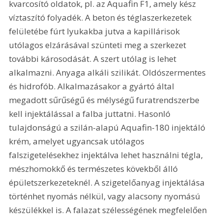
kvarcosító oldatok, pl. az Aquafin F1, amely kész 
víztaszító folyadék. A beton és téglaszerkezetek 
felületébe fúrt lyukakba jutva a kapillárisok 
utólagos elzárásával szünteti meg a szerkezet 
további károsodását. A szert utólag is lehet 
alkalmazni. Anyaga alkáli szilikát. Oldószermentes 
és hidrofób. Alkalmazásakor a gyártó által 
megadott sűrűségű és mélységű furatrendszerbe 
kell injektálással a falba juttatni. Hasonló 
tulajdonságú a szilán-alapú Aquafin-180 injektáló 
krém, amelyet ugyancsak utólagos 
falszigetelésekhez injektálva lehet használni tégla, 
mészhomokkő és természetes kövekből álló 
épületszerkezeteknél. A szigetelőanyag injektálása 
történhet nyomás nélkül, vagy alacsony nyomású 
készülékkel is. A falazat szélességének megfelelően 