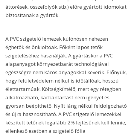
áttörések, összefolyók stb.) előre gyártott idomokat 
biztosítanak a gyártók.
A PVC szigetelő lemezek különösen nehezen 
éghetők és önkioltóak. Főként lapos tetők 
szigeteléséhez használják. A gyártáskor a PVC 
alapanyagot környezetbarát technológiával 
egészségre nem káros anyagokkal keverik. Előnyük, 
hogy felületvédelem nélkül is időtállóak, hosszú 
élettartamúak. Költségkímélő, mert egy rétegben 
alkalmazható, karbantartást nem igényel és 
gyorsan beépíthető. Nyílt láng nélkül feldolgozható 
és újra hasznosítható. A PVC szigetelő lemezekkel 
készített tetőnek legalább 2% lejtésűnek kell lennie, 
ellenkező esetben a szigetelő fólia 