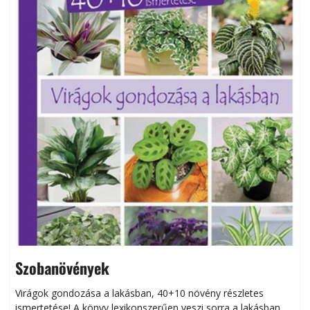
Szobanövények
Virágok gondozása a lakásban, 40+10 növény részletes
ismertetése! A könyv lexikonszerűen veszi sorra a lakásban
s