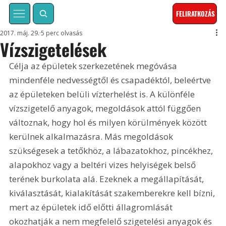
FELIRATKOZÁS
2017. máj. 29.
5 perc olvasás
Vízszigetelések
Célja az épületek szerkezetének megóvása 
mindenféle nedvességtől és csapadéktól, beleértve 
az épületeken belüli vízterhelést is. A különféle 
vízszigetelő anyagok, megoldások attól függően 
változnak, hogy hol és milyen körülmények között 
kerülnek alkalmazásra. Más megoldások 
szükségesek a tetőkhöz, a lábazatokhoz, pincékhez, 
alapokhoz vagy a beltéri vizes helyiségek belső 
terének burkolata alá. Ezeknek a megállapítását, 
kiválasztását, kialakítását szakemberekre kell bízni, 
mert az épületek idő előtti állagromlását 
okozhatják a nem megfelelő szigetelési anyagok és 