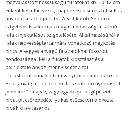
megválasztott hosszúságú furatokat kb. 10-12 cm-
enként kell elhelyezni, majd ezeken keresztül kell az 
anyagot a falba juttatni. A Szilikofób Anhidro 
szigetelés is alkalmas magas nedvességtartalmú 
falak injektálásos szigetelésére. Alkalmazásánál a 
falak nedvességtartalmára vonatkozó megkötés 
nincs. A vegyes anyagú falazatoknál fokozott 
gondossággal kell a furatok kiosztását és a 
beinjektáló anyag mennyiségét a fal 
pórustartalmának a függvényében meghatározni. 
Ez az anyag azonban nem használható nyomással 
jelentkező talajvíz, vagy egyéb épületgépészeti 
hiba, pl. csőrepedés, lyukas esőcsatorna okozta 
hibák kijavításához.