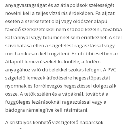
anyagvastagságát és az átlapolások szélességét 
növelni kell a teljes vízzárás érdekében. Fa aljzat 
esetén a szerkezetet olaj vagy oldószer alapú 
favédő szerkezetekkel nem szabad kezelni, továbbá 
kátránnyal vagy bitumennel sem érintkezhet. A szél 
szívó­hatása ellen a szigetelést ragasztással vagy 
mechanikusan kell rögzíteni. Ez utóbbi esetben az 
átlapolt lemezrészeket különféle, a födém 
anyagához való dübelekkel szokás lefogni. A PVC 
szigetelő lemezek átfedéseire hegesztőpasztát 
nyomnak és forrólevegős hegesztéssel dolgozzák 
össze. A tetők szélén és a vápáknál, továbbá a 
függőleges lezárásoknál ragasztással vagy a 
bádogra rámelegítve kell rásimítani.
A kristályos kenhető vízszigetelő habarcsok 