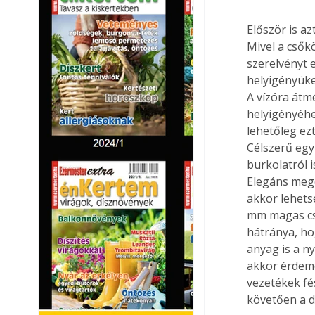
Először is a
Mivel a csők
szerelvényt 
helyigényüke
A vízóra átm
helyigényéhe
lehetőleg ez
Célszerű egy
burkolatról 
Elegáns mego
akkor lehets
mm magas csa
hátránya, ho
anyag is a n
akkor érdeme
vezetékek fés
követően a d