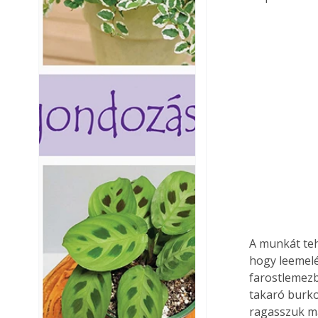
A munkát teh
hogy leemelé
farostlemezbő
takaró burkol
ragasszuk ma