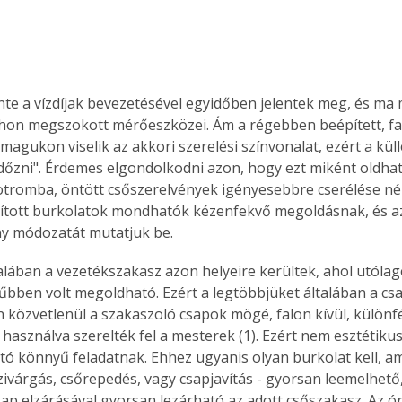
inte a vízdíjak bevezetésével egyidőben jelentek meg, és ma
hon megszokott mérőeszközei. Ám a régebben beépített, fal
 magukon viselik az akkori szerelési színvonalat, ezért a kül
dőzni". Érdemes elgondolkodni azon, hogy ezt miként oldhat
tromba, öntött csőszerelvények igényesebbre cserélése nélk
kított burkolatok mondhatók kézenfekvő megoldásnak, és a
y módozatát mutatjuk be.
talában a vezetékszakasz azon helyeire kerültek, ahol utóla
űbben volt megoldható. Ezért a legtöbbjüket általában a csa
közvetlenül a szakaszoló csapok mögé, falon kívül, különf
használva szerelték fel a mesterek (1). Ezért nem esztétikus
 könnyű feladatnak. Ehhez ugyanis olyan burkolat kell, a
zivárgás, csőrepedés, vagy csapjavítás - gyorsan leemelhető,
ap elzárásával gyorsan lezárható az adott csőszakasz. Az ór