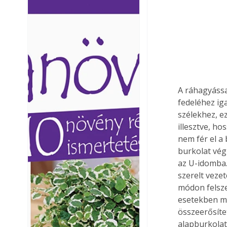
Ezermester lapszámai. A
Ezermester lapszámai
Laptapir kényelmes megoldás,
Laptapir kényelmes 
mert: – t
mert: – t
A ráhagyássa
fedeléhez ig
szélekhez, ez
illesztve, h
nem fér el a 
burkolat vég
az U-idomba.
szerelt veze
módon felsze
esetekben mu
összeerősíte
alapburkolat