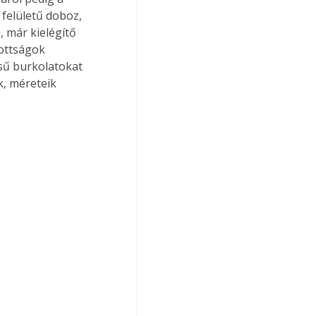
 felületű doboz, 
, már kielégítő 
ottságok 
sű burkolatokat 
, méreteik 