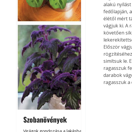
alakú nyílást
fedőlapján,
élétől mért 
vágjuk ki. A 
követően sík
lekerekített
Először vágj
rögzítéséhez
simítsuk le.
ragasszuk fe
darabok vágo
ragasszuk a 
Szobanövények
Virágoskert: k
teraszon, laká
Virágok gondozása a lakásban,