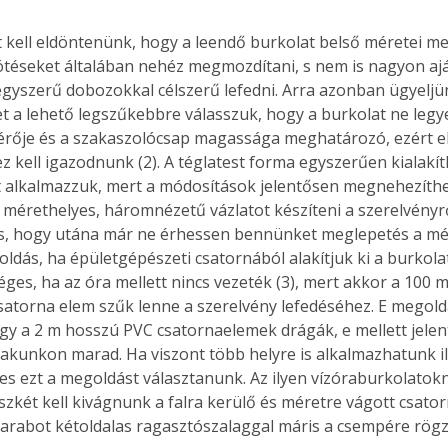
zt kell eldöntenünk, hogy a leendő burkolat belső méretei m
ötéseket általában nehéz megmozdítani, s nem is nagyon aján
egyszerű dobozokkal célszerű lefedni. Arra azonban ügyeljü
t a lehető legszűkebbre válasszuk, hogy a burkolat ne legye
érője és a szakaszolócsap magassága meghatározó, ezért e
z kell igazodnunk (2). A téglatest forma egyszerűen kialakít
t alkalmazzuk, mert a módosítások jelentősen megnehezíthe
 mérethelyes, háromnézetű vázlatot készíteni a szerelvényrő
is, hogy utána már ne érhessen bennünket meglepetés a mére
ldás, ha épületgépészeti csatornából alakítjuk ki a burkolat
éges, ha az óra mellett nincs vezeték (3), mert akkor a 100 
torna elem szűk lenne a szerelvény lefedéséhez. E megold
gy a 2 m hosszú PVC csatornaelemek drágák, e mellett jele
yakunkon marad. Ha viszont több helyre is alkalmazhatunk il
s ezt a megoldást választanunk. Az ilyen vízóraburkolatokn
zkét kell kivágnunk a falra kerülő és méretre vágott csatorn
arabot kétoldalas ragasztószalaggal máris a csempére rögzí