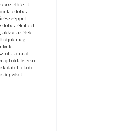
doboz elhúzott 
nnek a doboz 
fűrészgéppel 
 doboz éleit ezt 
 akkor az élek 
hatjuk meg. 
élyek 
sztót azonnal 
majd oldaléleikre 
rkolatot alkotó 
indegyiket 