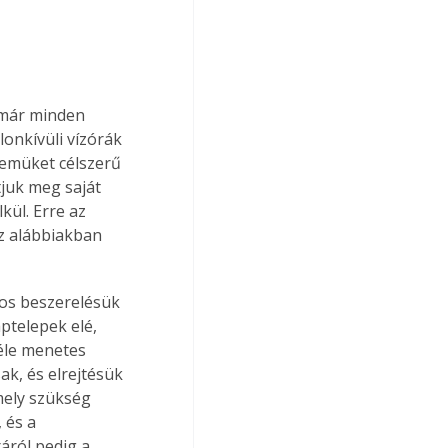
 már minden 
onkívüli vízórák 
lemüket célszerű 
juk meg saját 
ül. Erre az 
z alábbiakban 
gos beszerelésük 
ptelepek elé, 
éle menetes 
ak, és elrejtésük 
mely szükség 
 és a 
áról pedig a 