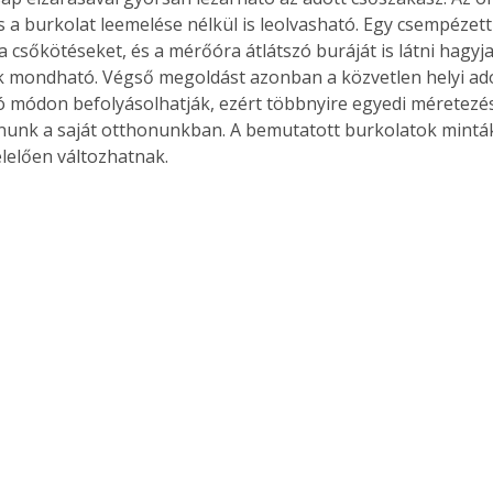
s a burkolat leemelése nélkül is leolvasható. Egy csempézett
 a csőkötéseket, és a mérőóra átlátszó buráját is látni hagyja
 mondható. Végső megoldást azonban a közvetlen helyi ad
módon befolyásolhatják, ezért többnyire egyedi méretezé
tanunk a saját otthonunkban. A bemutatott burkolatok minták
elően változhatnak. 