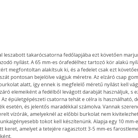
. A
megoldás,
l leszabott takarócsatorna fedőlapjába ezt követően marjun
azodó nyílást. A 65 mm-es órafedélhez tartozó kör alakú nyílá
ért megfontoltan alakítsuk ki, és a fedelet csak ezt követően
osszát pontosan bejelölve vágjuk méretre. Az elzáró csap gom
burkolat alatt, így ennek is megfelelő méretű nyílást kell vá
záró elemeiként a fedélből levágott darabját használjuk, s 
 Az épületgépészeti csatorna tehát e célra is használható, de
ték esetén, és jelentős maradékkal számolva. Vannak szeren
relt vízórák, amelyeknél az előbbi burkolat nem kivitelezhető
nkaigényesebb tokot kell készítenünk. Alapja egy 10 mm-
tt keret, amelyet a tetejére ragasztott 3-5 mm-es farostlemez
ként. 