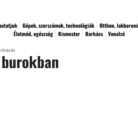
utatjuk
Gépek, szerszámok, technológiák
Otthon, lakberen
Életmód, egészség
Kismester
Barkács
Vonalzó
 olvasás
 burokban