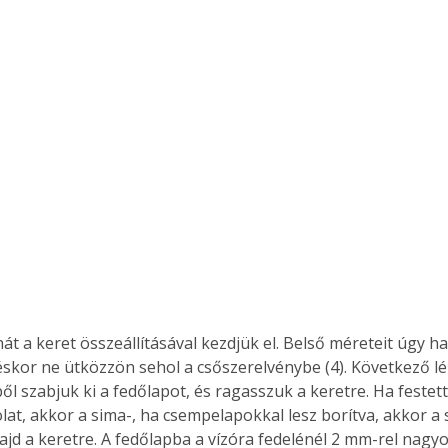
át a keret összeállításával kezdjük el. Belső méreteit úgy h
skor ne ütközzön sehol a csőszerelvénybe (4). Következő l
l szabjuk ki a fedőlapot, és ragasszuk a keretre. Ha festett 
at, akkor a sima-, ha csempelapokkal lesz borítva, akkor a s
jd a keretre. A fedőlapba a vízóra fedelénél 2 mm-rel nagy