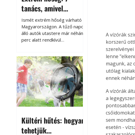
tanács, amivel
megóvhatjuk
Ismét extrém hőség várható
autónkat a nyári
Magyarországon. A tűző napon
álló autók utastere már néhány
A vízórák sz
károktól
perc alatt rendkívül
korszerű ott
felmelegszik, és rövid időn belül
szerelvényei
akár a 60-70 °C-ot is
lenne "elken
megközelítheti. Ez nemcsak a
magunk, az o
beszállást teszi kellemetlenné,
utólag kiala
hanem az autó állapotára és a
ennek néhán
benne hagyott tárgyakra is
káros hatással lehet. Néhány
A vízórák ál
egyszerű óvintézkedéssel
a legegyszer
azonban jelentősen
pontosabban 
csökkenthetjük a hőség káros
csőidomokat 
hatásait.
Kültéri hűtés: hogyan
sem mondható
esetén - vízs
tehetjük
szakaszolócs