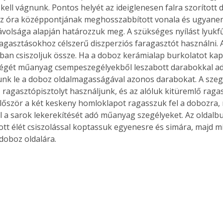
 kell vágnunk. Pontos helyét az ideiglenesen falra szorított 
 az óra középpontjának meghosszabbított vonala és ugyane
távolsága alapján határozzuk meg. A szükséges nyílást lyuk
ragasztásokhoz célszerű diszperziós faragasztót használni. A
ban csiszoljuk össze. Ha a doboz kerámialap burkolatot kap,
ségét műanyag csempeszegélyekből leszabott darabokkal ad
unk le a doboz oldalmagasságával azonos darabokat. A szeg
 ragasztópisztolyt használjunk, és az alóluk kitüremlő raga
 Először a két keskeny homloklapot ragasszuk fel a dobozra, 
l a sarok lekerekítését adó műanyag szegélyeket. Az oldalbu
tt élét csiszolással koptassuk egyenesre és simára, majd m
doboz oldalára. 
ertben,
Gyógyító növények: a
sban
természet kincsei az