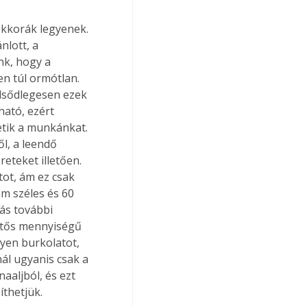
ekkorák legyenek. 
lott, a 
nk, hogy a 
n túl ormótlan. 
lsődlegesen ezek 
ható, ezért 
tik a munkánkat. 
l, a leendő 
teket illetően. 
ot, ám ez csak 
mm széles és 60 
ás további 
ntős mennyiségű 
yen burkolatot, 
ál ugyanis csak a 
aaljból, és ezt 
thetjük. 