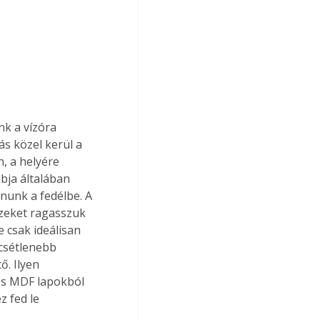
k a vízóra 
s közel kerül a 
, a helyére 
bja általában 
gnunk a fedélbe. A 
ezeket ragasszuk 
 csak ideálisan 
csétlenebb 
. Ilyen 
es MDF lapokból 
 fed le 