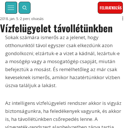
FELIRATKOZÁS
2018. jan. 5.
2 perc olvasás
Vízfelügyelet távollétünkben
Sokak számára ismerős az a jelenet, hogy 
otthonunktól távol egyszer csak elkezdünk azon 
gondolkozni; elzártuk-e a vizet a kádnál, lezártuk-e 
a mosógép vagy a mosogatógép csapját, miután 
befejeztük a mosást. És remélhetőleg az már csak 
keveseknek ismerős, amikor hazatértünkkor vízben 
úszva találjuk a lakást.
Az intelligens vízfelügyeleti rendszer akkor is vigyáz 
biztonságunkra, ha feledékenyek vagyunk, és akkor 
is, ha távollétünkben csőrepedés lenne. A 
vízvezeték-rendszert alaphelyzetben zárva tartja, 