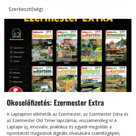
Szerkesztőségi
Okoselőfizetés: Ezermester Extra
A Laptapiron elérhetők az Ezermester, az Ezermester Extra és
az Ezermester Old Timer lapszámai, visszamenőleg is! A
Laptapir új, innovatív, praktikus és egyedi megoldás a
L
nyomtatott magazinok digitális olvasására számítógépen,