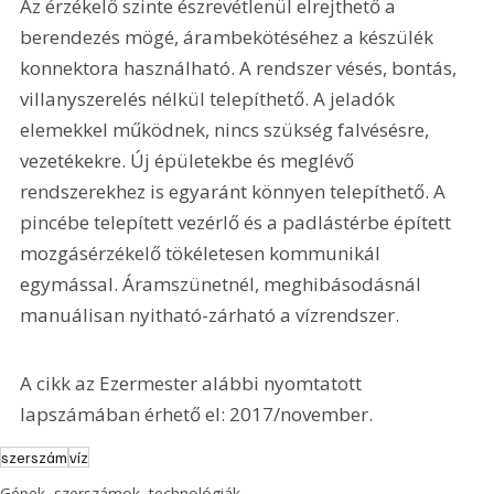
Az érzékelő szinte észrevétlenül elrejthető a 
berendezés mögé, árambekötéséhez a készülék 
konnektora használható. A rendszer vésés, bontás, 
villanyszerelés nélkül telepíthető. A jeladók 
elemekkel működnek, nincs szükség falvésésre, 
vezetékekre. Új épületekbe és meglévő 
rendszerekhez is egyaránt könnyen telepíthető. A 
pincébe telepített vezérlő és a padlástérbe épített 
mozgásérzékelő tökéletesen kommunikál 
egymással. Áramszünetnél, meghibásodásnál 
manuálisan nyitható-zárható a vízrendszer.
A cikk az Ezermester alábbi nyomtatott 
lapszámában érhető el: 2017/november.
szerszám
víz
Gépek, szerszámok, technológiák