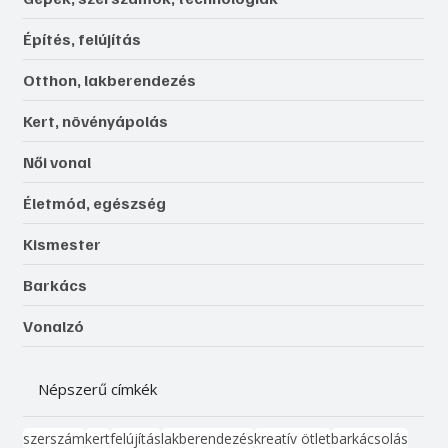
Építés, felújítás
Otthon, lakberendezés
Kert, növényápolás
Női vonal
Életmód, egészség
Kismester
Barkács
Vonalzó
Népszerű címkék
szerszám
kert
felújítás
lakberendezés
kreatív ötlet
barkácsolás