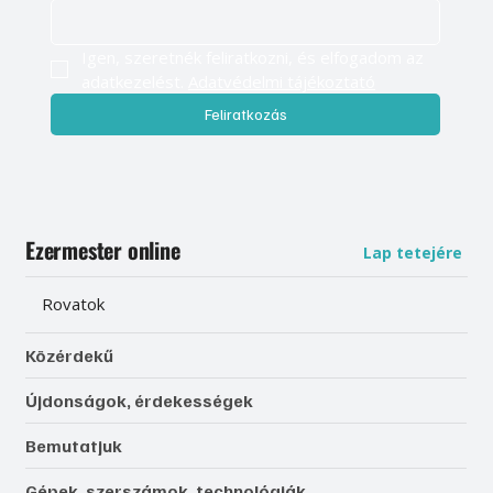
Igen, szeretnék feliratkozni, és elfogadom az 
adatkezelést. 
Adatvédelmi tájékoztató
Feliratkozás
Ezermester online
Lap tetejére
Rovatok
Közérdekű
Újdonságok, érdekességek
Bemutatjuk
Gépek, szerszámok, technológiák