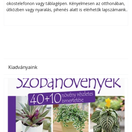
okostelefonon vagy táblagépen. Kényelmesen az otthonában,
útközben vagy nyaralás, pihenés alatt is elérhetők lapszámaink.
ú
Bárhol, bármikor, akár külföldön élve vagy dolgozva is
B
olvashatók az Ezermester lapszámai. A Laptapir kényelmes
megoldás, mert: – t
Kiadványaink