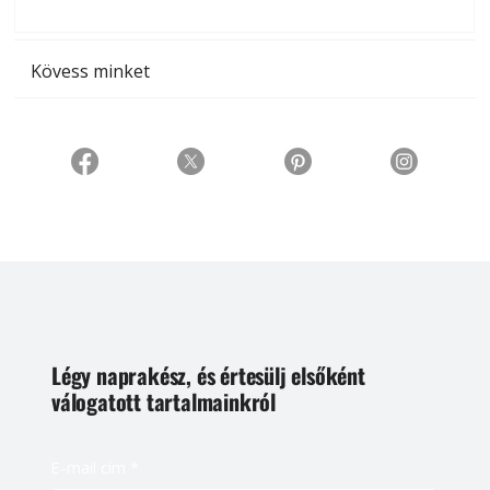
t
Kövess minket
Légy naprakész, és értesülj elsőként
válogatott tartalmainkról
E-mail cím
*