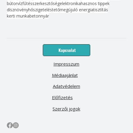
bútor
víz
fűtés
szerkesztőség
elektronika
hasznos tippek
dísznövény
hőszigetelés
tető
megújuló energia
tisztítás
kerti munka
beton
nyár
Kapcsolat
Impresszum
Médiaajánlat
Adatvédelem
Előfizetés
Szerzői jogok