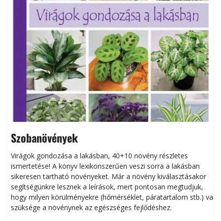
Szobanövények
Virágok gondozása a lakásban, 40+10 növény részletes
ismertetése! A könyv lexikonszerűen veszi sorra a lakásban
s
sikeresen tart­ha­tó növényeket. Már a növény kiválasztásakor
h
segítségünkre lesznek a leírások, mert pontosan megtudjuk,
k
hogy milyen körülményekre (hőmérséklet, páratartalom stb.) van
szüksége a növénynek az egészséges fejlődéshez.