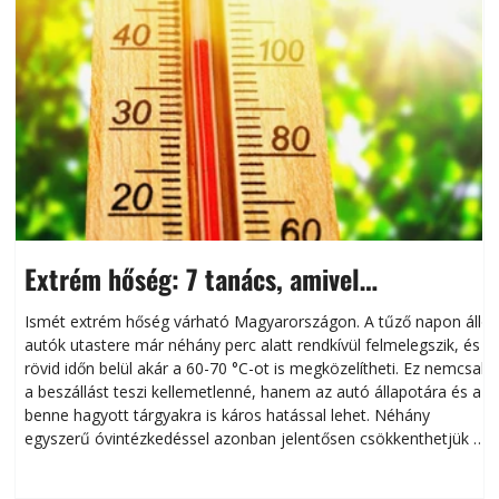
Extrém hőség: 7 tanács, amivel
megóvhatjuk autónkat a nyári károktól
Ismét extrém hőség várható Magyarországon. A tűző napon álló
autók utastere már néhány perc alatt rendkívül felmelegszik, és
rövid időn belül akár a 60-70 °C-ot is megközelítheti. Ez nemcsak
n
a beszállást teszi kellemetlenné, hanem az autó állapotára és a
benne hagyott tárgyakra is káros hatással lehet. Néhány
egyszerű óvintézkedéssel azonban jelentősen csökkenthetjük a
hőség káros hatásait.
l