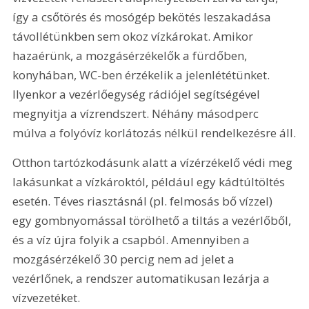
így a csőtörés és mosógép bekötés leszakadása 
távollétünkben sem okoz vízkárokat. Amikor 
hazaérünk, a mozgásérzékelők a fürdőben, 
konyhában, WC-ben érzékelik a jelenlététünket. 
Ilyenkor a vezérlőegység rádiójel segítségével 
megnyitja a vízrendszert. Néhány másodperc 
múlva a folyóvíz korlátozás nélkül rendelkezésre áll.
Otthon tartózkodásunk alatt a vízérzékelő védi meg 
lakásunkat a vízkároktól, például egy kádtúltöltés 
esetén. Téves riasztásnál (pl. felmosás bő vízzel) 
egy gombnyomással törölhető a tiltás a vezérlőből, 
és a víz újra folyik a csapból. Amennyiben a 
mozgásérzékelő 30 percig nem ad jelet a 
vezérlőnek, a rendszer automatikusan lezárja a 
vízvezetéket.