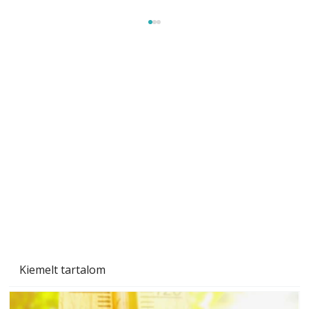
A varrógép és a varrás
Kiemelt tartalom