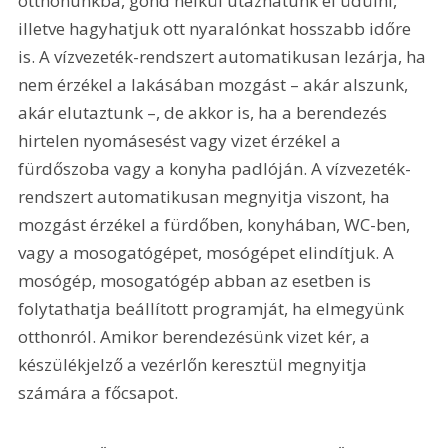
otthonunkba, gond nélkül utazhatunk el üdülni, 
illetve hagyhatjuk ott nyaralónkat hosszabb időre 
is. A vízvezeték-rendszert automatikusan lezárja, ha 
nem érzékel a lakásában mozgást – akár alszunk, 
akár elutaztunk –, de akkor is, ha a berendezés 
hirtelen nyomásesést vagy vizet érzékel a 
fürdőszoba vagy a konyha padlóján. A vízvezeték-
rendszert automatikusan megnyitja viszont, ha 
mozgást érzékel a fürdőben, konyhában, WC-ben, 
vagy a mosogatógépet, mosógépet elindítjuk. A 
mosógép, mosogatógép abban az esetben is 
folytathatja beállított programját, ha elmegyünk 
otthonról. Amikor berendezésünk vizet kér, a 
készülékjelző a vezérlőn keresztül megnyitja 
számára a főcsapot.