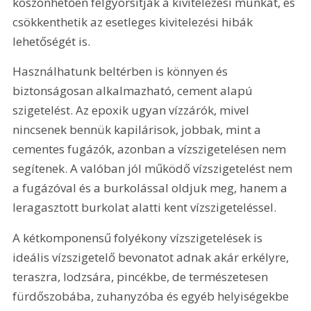
köszönhetően felgyorsítják a kivitelezési munkát, és 
csökkenthetik az esetleges kivitelezési hibák 
lehetőségét is.
Használhatunk beltérben is könnyen és 
biztonságosan alkalmazható, cement alapú 
szigetelést. Az epoxik ugyan vízzárók, mivel 
nincsenek bennük kapilárisok, jobbak, mint a 
cementes fugázók, azonban a vízszigetelésen nem 
segítenek. A valóban jól működő vízszigetelést nem 
a fugázóval és a burkolással oldjuk meg, hanem a 
leragasztott burkolat alatti kent vízszigeteléssel.
A kétkomponensű folyékony vízszigetelések is 
ideális vízszigetelő bevonatot adnak akár erkélyre, 
teraszra, lodzsára, pincékbe, de természetesen 
fürdőszobába, zuhanyzóba és egyéb helyiségekbe 