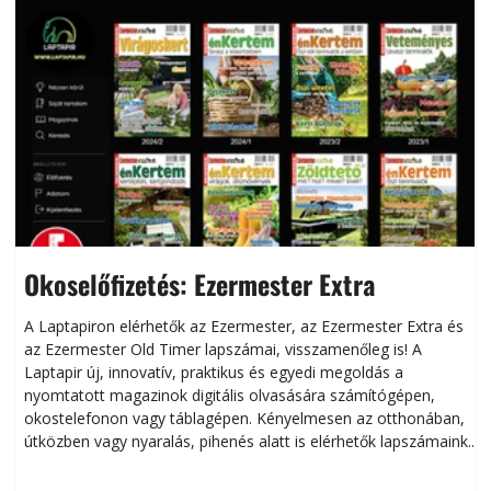
Okoselőfizetés: Ezermester Extra
A Laptapiron elérhetők az Ezermester, az Ezermester Extra és
az Ezermester Old Timer lapszámai, visszamenőleg is! A
Laptapir új, innovatív, praktikus és egyedi megoldás a
L
nyomtatott magazinok digitális olvasására számítógépen,
okostelefonon vagy táblagépen. Kényelmesen az otthonában,
útközben vagy nyaralás, pihenés alatt is elérhetők lapszámaink.
ú
Bárhol, bármikor, akár külföldön élve vagy dolgozva is
B
olvashatók az Ezermester lapszámai. A Laptapir kényelmes