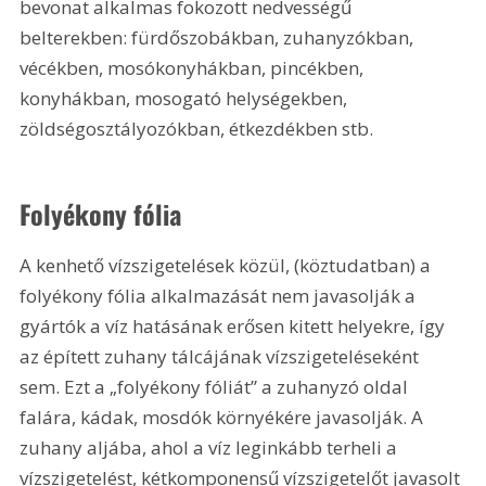
bevonat alkalmas fokozott nedvességű 
belterekben: fürdőszobákban, zuhanyzókban, 
vécékben, mosókonyhákban, pincékben, 
konyhákban, mosogató helységekben, 
zöldségosztályozókban, étkezdékben stb.
Folyékony fólia
A kenhető vízszigetelések közül, (köztudatban) a 
folyékony fólia alkalmazását nem javasolják a 
gyártók a víz hatásának erősen kitett helyekre, így 
az épített zuhany tálcájának vízszigeteléseként 
sem. Ezt a „folyékony fóliát” a zuhanyzó oldal 
falára, kádak, mosdók környékére javasolják. A 
zuhany aljába, ahol a víz leginkább terheli a 
vízszigetelést, kétkomponensű vízszigetelőt javasolt 