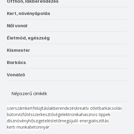
Otthon, lakberendezés
Kert, növényápolás
Női vonal
Életmód, egészség
Kismester
Barkács
Vonalzó
Népszerű címkék
szerszám
kert
felújítás
lakberendezés
kreatív ötlet
barkácsolás
bútor
víz
fűtés
szerkesztőség
elektronika
hasznos tippek
dísznövény
hőszigetelés
tető
megújuló energia
tisztítás
kerti munka
beton
nyár