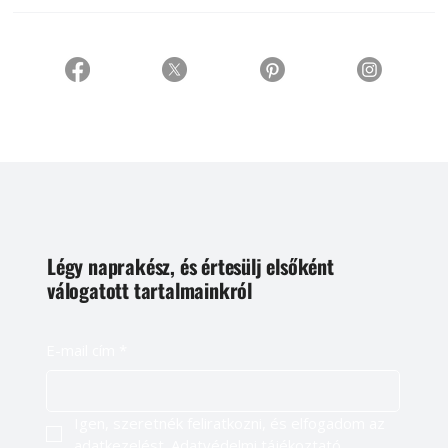
Légy naprakész, és értesülj elsőként
válogatott tartalmainkról
E-mail cím
*
Igen, szeretnék feliratkozni, és elfogadom az 
adatkezelést. 
Adatvédelmi tájékoztató