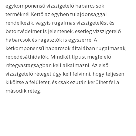
egykomponensű vízszigetelő habarcs sok 
terméknél Kettő az egyben tulajdonsággal 
rendelkezik, vagyis rugalmas vízszigetelést és 
betonvédelmet is jelentenek, esetleg vízszigetelő 
habarcsok és ragasztók is egyszerre. A 
kétkomponensű habarcsok általában rugalmasak, 
repedésáthidalók. Mindkét típust megfelelő 
rétegvastagságban kell alkalmazni. Az első 
vízszigetelő réteget úgy kell felvinni, hogy teljesen 
kiköltse a felületet, és csak ezután kerülhet fel a 
második réteg.