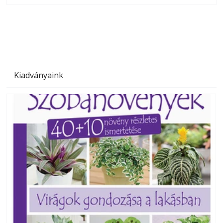
megoldás, mert: – t
Kiadványaink