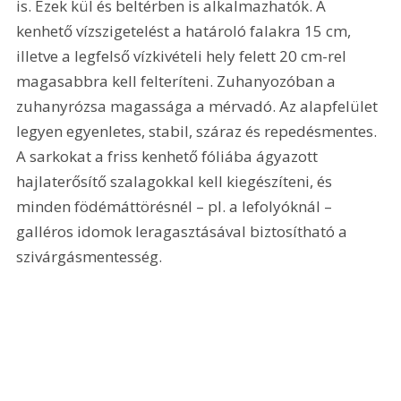
is. Ezek kül és beltérben is alkalmazhatók. A 
kenhető vízszigetelést a határoló falakra 15 cm, 
illetve a legfelső vízkivételi hely felett 20 cm-rel 
magasabbra kell felteríteni. Zuhanyozóban a 
zuhanyrózsa magassága a mérvadó. Az alapfelület 
legyen egyenletes, stabil, száraz és repedésmentes. 
A sarkokat a friss kenhető fóliába ágyazott 
hajlaterősítő szalagokkal kell kiegészíteni, és 
minden födémáttörésnél – pl. a lefolyóknál – 
galléros idomok leragasztásával biztosítható a 
szivárgásmentesség.