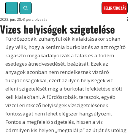
FELIRATKOZÁS
2023. jún. 28.
3 perc olvasás
Vizes helyiségek szigetelése
Fürdőszobák, zuhanyfülkék kialakításakor sokan 
úgy vélik, hogy a kerámia burkolat és az azt rögzítő 
ragasztó megakadályozzák a falak és a födém 
esetleges átnedvesedését, beázását. Ezek az 
anyagok azonban nem rendelkeznek vízzáró 
tulajdonságokkal, ezért az ilyen helyiségek víz 
elleni szigetelését még a burkolat lefektetése előtt 
kell kialakítani. A fürdőszobák, teraszok, egyéb 
vízzel érintkező helyiségek vízszigetelésének 
fontosságát nem lehet elégszer hangsúlyozni. 
Fontos a megfelelő szigetelés, hiszen a víz 
bármilyen kis helyen „megtalálja” az útját és utólag 