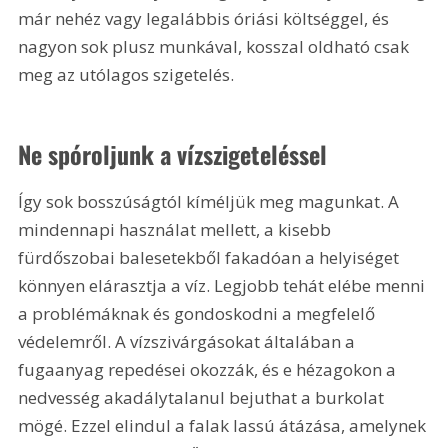
már nehéz vagy legalábbis óriási költséggel, és 
nagyon sok plusz munkával, kosszal oldható csak 
meg az utólagos szigetelés. 
Ne spóroljunk a vízszigeteléssel
Így sok bosszúságtól kíméljük meg magunkat. A 
mindennapi használat mellett, a kisebb 
fürdőszobai balesetekből fakadóan a helyiséget 
könnyen elárasztja a víz. Legjobb tehát elébe menni 
a problémáknak és gondoskodni a megfelelő 
védelemről. A vízszivárgásokat általában a 
fugaanyag repedései okozzák, és e hézagokon a 
nedvesség akadálytalanul bejuthat a burkolat 
mögé. Ezzel elindul a falak lassú átázása, amelynek 