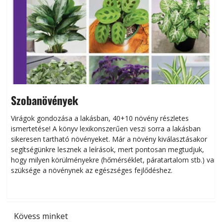
Szobanövények
Virágok gondozása a lakásban, 40+10 növény részletes
ismertetése! A könyv lexikonszerűen veszi sorra a lakásban
s
sikeresen tart­ha­tó növényeket. Már a növény kiválasztásakor
h
segítségünkre lesznek a leírások, mert pontosan megtudjuk,
k
hogy milyen körülményekre (hőmérséklet, páratartalom stb.) van
szüksége a növénynek az egészséges fejlődéshez.
t
Kövess minket