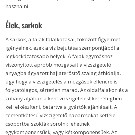
használni.
Élek, sarkok
A sarkok, a falak találkozásai, fokozott figyelmet 
igényelnek, ezek a víz bejutása szempontjából a 
legkockázatosabb helyek. A falak egymáshoz 
viszonyított apróbb mozgásait a vízszigetelő 
anyagba ágyazott hajlaterősítő szalag áthidalja, 
úgy hogy a vízszigetelés a mozgások ellenére is 
folytatólagos, sértetlen marad. Az oldalfalakon és a 
zuhany aljában a kent vízszigetelést két rétegben 
kell elkészíteni, betartva a gyártók ajánlásait. A 
cementkötésű vízszigetelő habarcsokat kétféle 
csoportba szokták sorolni: lehetnek 
egykomponensűek, vagy kétkomponensűek. Az 