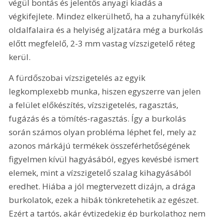
végül bontás és jelentős anyagi kiadás a 
végkifejlete. Mindez elkerülhető, ha a zuhanyfülkék 
oldalfalaira és a helyiség aljzatára még a burkolás 
előtt megfelelő, 2-3 mm vastag vízszigetelő réteg 
kerül.
A fürdőszobai vízszigetelés az egyik 
legkomplexebb munka, hiszen egyszerre van jelen 
a felület előkészítés, vízszigetelés, ragasztás, 
fugázás és a tömítés-ragasztás. Így a burkolás 
során számos olyan probléma léphet fel, mely az 
azonos márkájú termékek összeférhetőségének 
figyelmen kívül hagyásából, egyes kevésbé ismert 
elemek, mint a vízszigetelő szalag kihagyásából 
eredhet. Hiába a jól megtervezett dizájn, a drága 
burkolatok, ezek a hibák tönkretehetik az egészet. 
Ezért a tartós, akár évtizedekig ép burkolathoz nem 