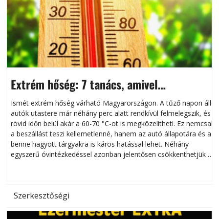
Extrém hőség: 7 tanács, amivel
megóvhatjuk autónkat a nyári károktól
Ismét extrém hőség várható Magyarországon. A tűző napon álló
autók utastere már néhány perc alatt rendkívül felmelegszik, és
rövid időn belül akár a 60-70 °C-ot is megközelítheti. Ez nemcsak
n
a beszállást teszi kellemetlenné, hanem az autó állapotára és a
benne hagyott tárgyakra is káros hatással lehet. Néhány
egyszerű óvintézkedéssel azonban jelentősen csökkenthetjük a
hőség káros hatásait.
l
Szerkesztőségi