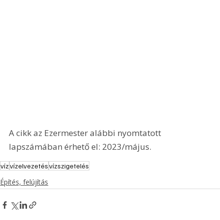
A cikk az Ezermester alábbi nyomtatott 
lapszámában érhető el: 2023/május.
víz
vízelvezetés
vízszigetelés
Építés, felújítás