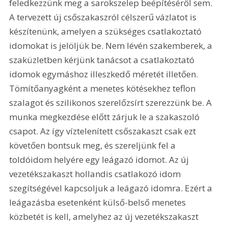
feledkezzünk meg a sarokszelep beépítéséről sem. 
A tervezett új csőszakaszról célszerű vázlatot is 
készítenünk, amelyen a szükséges csatlakoztató 
idomokat is jelöljük be. Nem lévén szakemberek, a 
szaküzletben kérjünk tanácsot a csatlakoztató 
idomok egymáshoz illeszkedő méretét illetően. 
Tömítőanyagként a menetes kötésekhez teflon 
szalagot és szilikonos szerelőzsírt szerezzünk be. A 
munka megkezdése előtt zárjuk le a szakaszoló 
csapot. Az így víztelenített csőszakaszt csak ezt 
követően bontsuk meg, és szereljünk fel a 
toldóidom helyére egy leágazó idomot. Az új 
vezetékszakaszt hollandis csatlakozó idom 
szegítségével kapcsoljuk a leágazó idomra. Ezért a 
leágazásba esetenként külső-belső menetes 
közbetét is kell, amelyhez az új vezetékszakaszt 