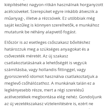
kiépítéséhez nagyon ritkán használnak horganyzott 
acélcsöveket. Szerepüket egyre inkább átveszik a 
műanyag-, illetve a rézcsövek. Ez utóbbiak még 
saját kezűleg is könnyen szerelhetők, e munkához 
mutatunk be néhány alapvető fogást.
Először is az esetleges csőszakasz bővítéshez 
határozzuk meg a szükséges anyagokat és a 
csővezeték méretét. Az új szakasz 
csatlakoztatásának a lehetőségét is vegyük 
számításba, vagy hollandis fittinggel, vagy 
gyorsszerelő idomot használva csatlakoztatjuk a 
meglevő csőhálózathoz. A munkának talán ez a 
legkényesebb része, mert a régi szerelésű 
acélvezetékek megbontása elég nehéz. Gondoljunk 
az új vezetékszakasz víztelenítésére is, ezért ne 