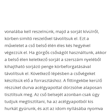
vonalába kell reszelnünk, majd a sorját kívülről, 
körben simító reszelővel távolítsuk el. Ezt a 
műveletet a cső belső élén éles kés hegyével 
végezzük el. Ha görgős csővágót használtunk, akkor 
a belső élen keletkező sorját a szerszám nyeléből 
kihajtható sorjázó penge körbeforgatásával 
távolítsuk el. Következő lépésben a csővégeket 
készítsük elő a forrasztáshoz. A fittingekbe kerülő 
részüket durva acélgyapottal dörzsölve alaposan 
tisztítsuk meg. Az cső belsejét azonban csak úgy 
tudjuk megtisztítani, ha az acélgyapotból kis 
hurkát gyúrunk, és azt az idom nyílásába nyomva 