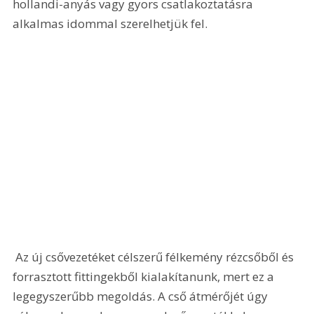
hollandi-anyás vagy gyors csatlakoztatásra 
alkalmas idommal szerelhetjük fel.
 Az új csővezetéket célszerű félkemény rézcsőből és 
forrasztott fittingekből kialakítanunk, mert ez a 
legegyszerűbb megoldás. A cső átmérőjét úgy 