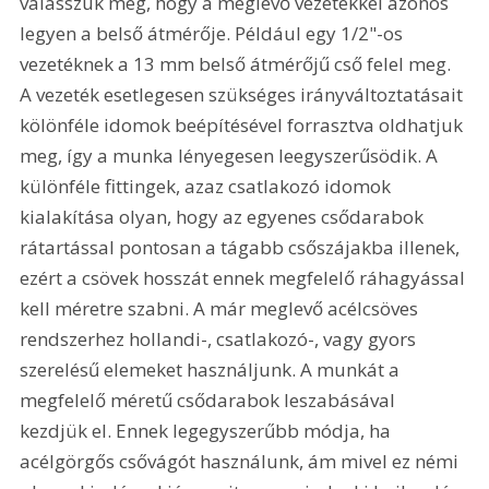
válasszuk meg, hogy a meglevő vezetékkel azonos 
legyen a belső átmérője. Például egy 1/2"-os 
vezetéknek a 13 mm belső átmérőjű cső felel meg. 
A vezeték esetlegesen szükséges irányváltoztatásait 
kölönféle idomok beépítésével forrasztva oldhatjuk 
meg, így a munka lényegesen leegyszerűsödik. A 
különféle fittingek, azaz csatlakozó idomok 
kialakítása olyan, hogy az egyenes csődarabok 
rátartással pontosan a tágabb csőszájakba illenek, 
ezért a csövek hosszát ennek megfelelő ráhagyással 
kell méretre szabni. A már meglevő acélcsöves 
rendszerhez hollandi-, csatlakozó-, vagy gyors 
szerelésű elemeket használjunk. A munkát a 
megfelelő méretű csődarabok leszabásával 
kezdjük el. Ennek legegyszerűbb módja, ha 
acélgörgős csővágót használunk, ám mivel ez némi 