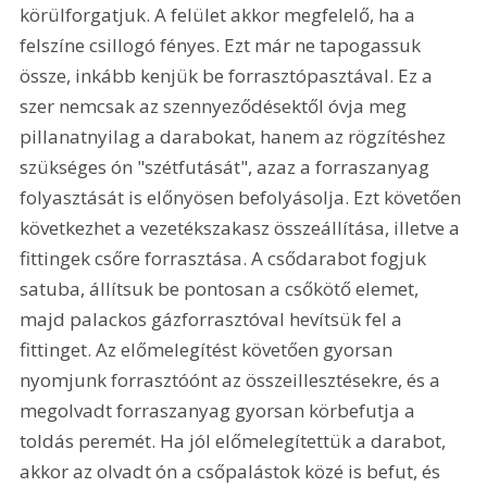
körülforgatjuk. A felület akkor megfelelő, ha a 
felszíne csillogó fényes. Ezt már ne tapogassuk 
össze, inkább kenjük be forrasztópasztával. Ez a 
szer nemcsak az szennyeződésektől óvja meg 
pillanatnyilag a darabokat, hanem az rögzítéshez 
szükséges ón "szétfutását", azaz a forraszanyag 
folyasztását is előnyösen befolyásolja. Ezt követően 
következhet a vezetékszakasz összeállítása, illetve a 
fittingek csőre forrasztása. A csődarabot fogjuk 
satuba, állítsuk be pontosan a csőkötő elemet, 
majd palackos gázforrasztóval hevítsük fel a 
fittinget. Az előmelegítést követően gyorsan 
nyomjunk forrasztóónt az összeillesztésekre, és a 
megolvadt forraszanyag gyorsan körbefutja a 
toldás peremét. Ha jól előmelegítettük a darabot, 
akkor az olvadt ón a csőpalástok közé is befut, és 