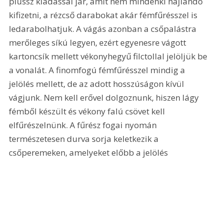
plussz kiadással jár, amit nem mindenki hajlandó 
kifizetni, a rézcső darabokat akár fémfűrésszel is 
ledarabolhatjuk. A vágás azonban a csőpalástra 
merőleges síkú legyen, ezért egyenesre vágott 
kartoncsík mellett vékonyhegyű filctollal jelöljük be 
a vonalát. A finomfogú fémfűrésszel mindig a 
jelölés mellett, de az adott hosszúságon kívül 
vágjunk. Nem kell erővel dolgoznunk, hiszen lágy 
fémből készült és vékony falú csövet kell 
elfűrészelnünk. A fűrész fogai nyomán 
természetesen durva sorja keletkezik a 
csőperemeken, amelyeket előbb a jelölés 