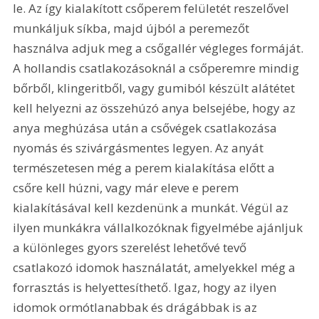
le. Az így kialakított csőperem felületét reszelővel 
munkáljuk síkba, majd újból a peremezőt 
használva adjuk meg a csőgallér végleges formáját. 
A hollandis csatlakozásoknál a csőperemre mindig 
bőrből, klingeritből, vagy gumiból készült alátétet 
kell helyezni az összehúzó anya belsejébe, hogy az 
anya meghúzása után a csővégek csatlakozása 
nyomás és szivárgásmentes legyen. Az anyát 
természetesen még a perem kialakítása előtt a 
csőre kell húzni, vagy már eleve e perem 
kialakításával kell kezdenünk a munkát. Végül az 
ilyen munkákra vállalkozóknak figyelmébe ajánljuk 
a különleges gyors szerelést lehetővé tevő 
csatlakozó idomok használatát, amelyekkel még a 
forrasztás is helyettesíthető. Igaz, hogy az ilyen 
idomok ormótlanabbak és drágábbak is az 