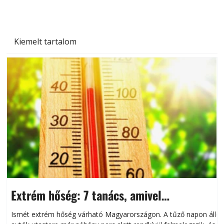
Kiemelt tartalom
Extrém hőség: 7 tanács, amivel
megóvhatjuk autónkat a nyári károktól
Ismét extrém hőség várható Magyarországon. A tűző napon álló