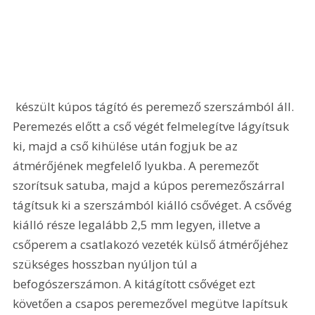
 készült kúpos tágító és peremező szerszámból áll. 
Peremezés előtt a cső végét felmelegítve lágyítsuk 
ki, majd a cső kihülése után fogjuk be az 
átmérőjének megfelelő lyukba. A peremezőt 
szorítsuk satuba, majd a kúpos peremezőszárral 
tágítsuk ki a szerszámból kiálló csővéget. A csővég 
kiálló része legalább 2,5 mm legyen, illetve a 
csőperem a csatlakozó vezeték külső átmérőjéhez 
szükséges hosszban nyúljon túl a 
befogószerszámon. A kitágított csővéget ezt 
követően a csapos peremezővel megütve lapítsuk 