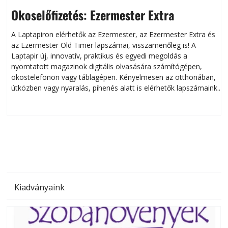
Okoselőfizetés: Ezermester Extra
A Laptapiron elérhetők az Ezermester, az Ezermester Extra és
az Ezermester Old Timer lapszámai, visszamenőleg is! A
Laptapir új, innovatív, praktikus és egyedi megoldás a
L
nyomtatott magazinok digitális olvasására számítógépen,
okostelefonon vagy táblagépen. Kényelmesen az otthonában,
útközben vagy nyaralás, pihenés alatt is elérhetők lapszámaink.
ú
Bárhol, bármikor, akár külföldön élve vagy dolgozva is
B
olvashatók az Ezermester lapszámai. A Laptapir kényelmes
megoldás, mert: – t
Kiadványaink