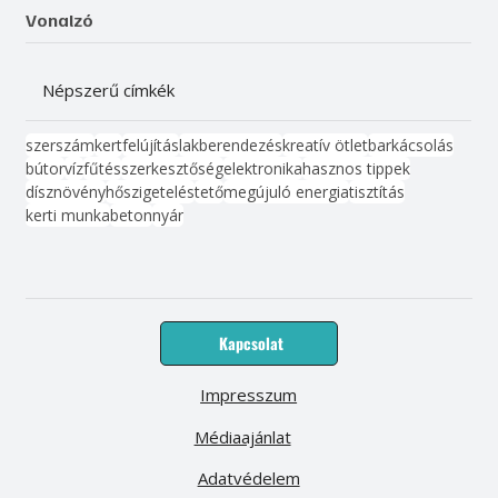
Vonalzó
Népszerű címkék
szerszám
kert
felújítás
lakberendezés
kreatív ötlet
barkácsolás
bútor
víz
fűtés
szerkesztőség
elektronika
hasznos tippek
dísznövény
hőszigetelés
tető
megújuló energia
tisztítás
kerti munka
beton
nyár
Kapcsolat
Impresszum
Médiaajánlat
Adatvédelem