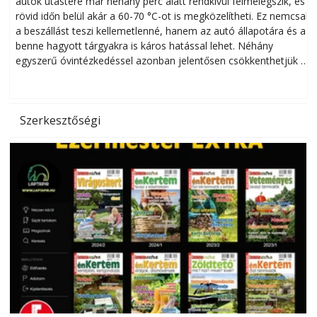
autók utastere már néhány perc alatt rendkívül felmelegszik, és
rövid időn belül akár a 60-70 °C-ot is megközelítheti. Ez nemcsak
n
a beszállást teszi kellemetlenné, hanem az autó állapotára és a
benne hagyott tárgyakra is káros hatással lehet. Néhány
egyszerű óvintézkedéssel azonban jelentősen csökkenthetjük a
hőség káros hatásait.
l
Szerkesztőségi