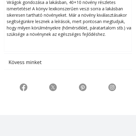
Virágok gondozása a lakásban, 40+10 növény részletes
ismertetése! A könyv lexikonszerűen veszi sorra a lakásban
s
sikeresen tart­ha­tó növényeket. Már a növény kiválasztásakor
h
segítségünkre lesznek a leírások, mert pontosan megtudjuk,
k
hogy milyen körülményekre (hőmérséklet, páratartalom stb.) van
szüksége a növénynek az egészséges fejlődéshez.
t
Kövess minket