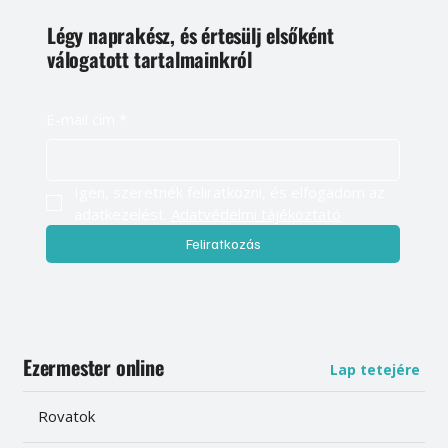
Légy naprakész, és értesülj elsőként
válogatott tartalmainkról
E-mail cím
*
Igen, szeretnék feliratkozni, és elfogadom az 
adatkezelést. 
Adatvédelmi tájékoztató
Feliratkozás
Ezermester online
Lap tetejére
Rovatok