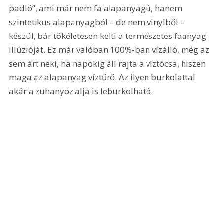
padló”, ami már nem fa alapanyagú, hanem 
szintetikus alapanyagból – de nem vinylből – 
készül, bár tökéletesen kelti a természetes faanyag 
illúzióját. Ez már valóban 100%-ban vízálló, még az 
sem árt neki, ha napokig áll rajta a víztócsa, hiszen 
maga az alapanyag víztűrő. Az ilyen burkolattal 
akár a zuhanyoz alja is leburkolható.