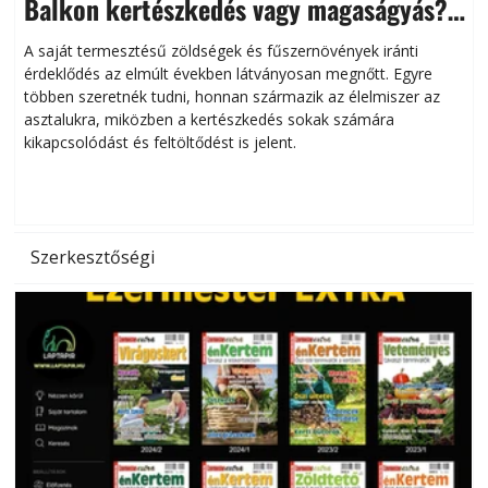
Balkon kertészkedés vagy magaságyás?
Helytakarékos kertészkedés
A saját termesztésű zöldségek és fűszernövények iránti
érdeklődés az elmúlt években látványosan megnőtt. Egyre
többen szeretnék tudni, honnan származik az élelmiszer az
l
asztalukra, miközben a kertészkedés sokak számára
kikapcsolódást és feltöltődést is jelent.
é
d
Szerkesztőségi