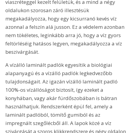
viaszréteggel kezelt felületük, és a mind a négy 
oldalukon szorosan záró illesztésük 
megakadályozza, hogy egy kicsurranó kevés víz 
azonnal a felszín alá jusson. Ez a védelem azonban 
nem tökéletes, leginkább arra jó, hogy a víz gyors 
feltörléséig hatásos legyen, megakadályozza a víz 
beszivárgását.
A vízálló laminált padlók egyesítik a biológiai 
alapanyagú és a vízálló padlók legkedvezőbb 
tulajdonságait. Az igazán vízálló laminált padló 
100%-os vízállóságot biztosít, így ezeket a 
konyhában, vagy akár fürdőszobában is bátran 
használhatjuk. Rendszerként épül fel, amely a 
laminált padlóból, tömítő gumiból és az 
impregnált szegőlécből áll. A lapok közé a víz 
szivárgását a szoros klikkrendszere és négy oldalon 