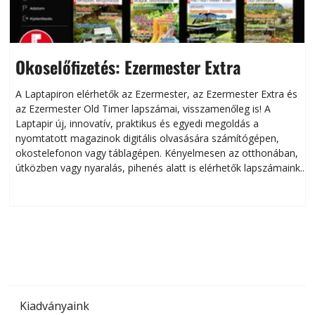
Okoselőfizetés: Ezermester Extra
A Laptapiron elérhetők az Ezermester, az Ezermester Extra és
az Ezermester Old Timer lapszámai, visszamenőleg is! A
Laptapir új, innovatív, praktikus és egyedi megoldás a
L
nyomtatott magazinok digitális olvasására számítógépen,
okostelefonon vagy táblagépen. Kényelmesen az otthonában,
útközben vagy nyaralás, pihenés alatt is elérhetők lapszámaink.
ú
Bárhol, bármikor, akár külföldön élve vagy dolgozva is
B
olvashatók az Ezermester lapszámai. A Laptapir kényelmes
megoldás, mert: – t
Kiadványaink