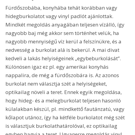
Fürdőszobába, konyhába tehát korábban vagy 
hidegburkolatot vagy vinyl padlót ajánlottak. 
Mindkét megoldás anyagában teljesen vízálló, így 
nagyobb baj még akkor sem történhet velük, ha 
nagyobb mennyiségű víz kerül a felszínükre, és a 
nedvesség a burkolat alá is bekerül. A mai divat 
kedveli a lakás helyiségeinek „egybeburkolását”. 
Különösen igaz ez pl. egy amerikai konyhás 
nappalira, de még a fürdőszobára is. Az azonos 
burkolat nem választja szét a helyiségeket, 
optikailag növeli a teret. Ennek egyik megoldása, 
hogy hideg- és a melegburkolat teljesen hasonló 
külalakban készül, pl. mindkettő fautánzatú, vagy 
kőlapot utánoz, így ha kétféle burkolatot még szét 
is választjuk burkolathatárolóval, ez optikailag 
egyben hagyja a teret. Ugyanerre megoldás vinyl 