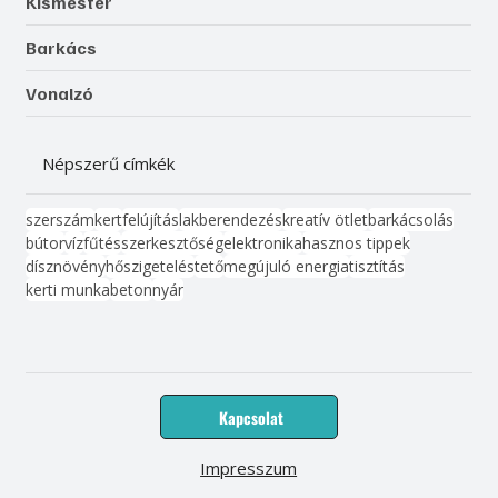
Kismester
Barkács
Vonalzó
Népszerű címkék
szerszám
kert
felújítás
lakberendezés
kreatív ötlet
barkácsolás
bútor
víz
fűtés
szerkesztőség
elektronika
hasznos tippek
dísznövény
hőszigetelés
tető
megújuló energia
tisztítás
kerti munka
beton
nyár
Kapcsolat
Impresszum