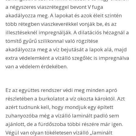
a négyszeres viaszréteggel bevont V fuga 
akadályozza meg. A lapokat és azok éleit szintén 
több rétegben viaszkeverékkel vonják be, és az 
illesztéseknél impregnálják. A dilatációs hézagnál a 
tömítő gyűrű szilikonnal való rögzítése 
akadályozza meg a víz bejutását a lapok alá, majd 
extra védelemként a vízálló szegőléc is impregnálva 
van a védelem érdekében.
Ez az együttes rendszer védi meg minden apró 
részletében a burkolatot a víz okozta károktól. Azt 
azért tudnunk kell, hogy mondjuk egy épített 
zuhanyozóba még a vízálló laminált padló sem 
ajánlott, de a fürdőszoba többi részére már igen. 
Végül van olyan tökéletesen vízálló „laminált 