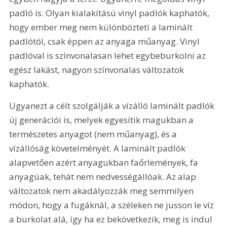
padló is. Olyan kialakítású vinyl padlók kaphatók, 
hogy ember meg nem különbözteti a laminált 
padlótól, csak éppen az anyaga műanyag. Vinyl 
padlóval is színvonalasan lehet egybeburkolni az 
egész lakást, nagyon színvonalas változatok 
kaphatók.
Ugyanezt a célt szolgálják a vízálló laminált padlók 
új generációi is, melyek egyesítik magukban a 
természetes anyagot (nem műanyag), és a 
vízállóság követelményét. A laminált padlók 
alapvetően azért anyagukban faőrlemények, fa 
anyagúak, tehát nem nedvességállóak. Az alap 
változatok nem akadályozzák meg semmilyen 
módon, hogy a fugáknál, a széleken ne jusson le víz 
a burkolat alá, így ha ez bekövetkezik, meg is indul 