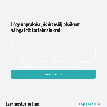
Légy naprakész, és értesülj elsőként
válogatott tartalmainkról
E-mail cím
*
Igen, szeretnék feliratkozni, és elfogadom az 
adatkezelést. 
Adatvédelmi tájékoztató
Feliratkozás
Ezermester online
Lap tetejére