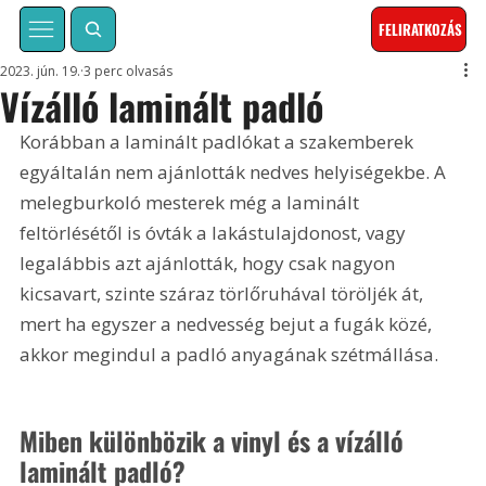
FELIRATKOZÁS
2023. jún. 19.
3 perc olvasás
Vízálló laminált padló
Korábban a laminált padlókat a szakemberek 
egyáltalán nem ajánlották nedves helyiségekbe. A 
melegburkoló mesterek még a laminált 
feltörlésétől is óvták a lakástulajdonost, vagy 
legalábbis azt ajánlották, hogy csak nagyon 
kicsavart, szinte száraz törlőruhával töröljék át, 
mert ha egyszer a nedvesség bejut a fugák közé, 
akkor megindul a padló anyagának szétmállása.
Miben különbözik a vinyl és a vízálló 
laminált padló?