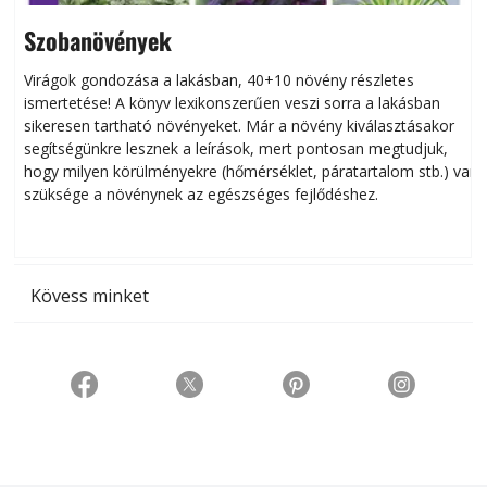
Szobanövények
Virágok gondozása a lakásban, 40+10 növény részletes
ismertetése! A könyv lexikonszerűen veszi sorra a lakásban
s
sikeresen tart­ha­tó növényeket. Már a növény kiválasztásakor
h
segítségünkre lesznek a leírások, mert pontosan megtudjuk,
k
hogy milyen körülményekre (hőmérséklet, páratartalom stb.) van
szüksége a növénynek az egészséges fejlődéshez.
t
Kövess minket