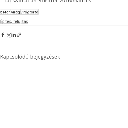
lapszámában érhető el: 2016/március.
beton
virág
virágtartó
Építés, felújítás
Kapcsolódó bejegyzések