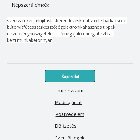
Népszerű címkék
szerszám
kert
felújítás
lakberendezés
kreatív ötlet
barkácsolás
bútor
víz
fűtés
szerkesztőség
elektronika
hasznos tippek
dísznövény
hőszigetelés
tető
megújuló energia
tisztítás
kerti munka
beton
nyár
Kapcsolat
Impresszum
Médiaajánlat
Adatvédelem
Előfizetés
Szerzői jogok