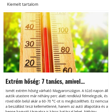
Kiemelt tartalom
Extrém hőség: 7 tanács, amivel
megóvhatjuk autónkat a nyári károktól
Ismét extrém hőség várható Magyarországon. A tűző napon álló
autók utastere már néhány perc alatt rendkívül felmelegszik, és
rövid időn belül akár a 60-70 °C-ot is megközelítheti. Ez nemcsak
n
a beszállást teszi kellemetlenné, hanem az autó állapotára és a
benne hagyott tárgyakra is káros hatással lehet. Néhány