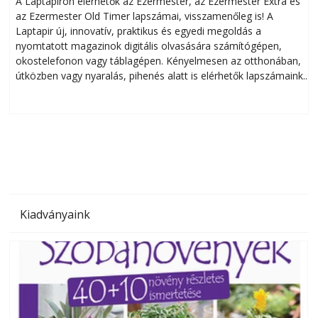
A Laptapiron elérhetők az Ezermester, az Ezermester Extra és
az Ezermester Old Timer lapszámai, visszamenőleg is! A
Laptapir új, innovatív, praktikus és egyedi megoldás a
L
nyomtatott magazinok digitális olvasására számítógépen,
okostelefonon vagy táblagépen. Kényelmesen az otthonában,
útközben vagy nyaralás, pihenés alatt is elérhetők lapszámaink.
ú
Bárhol, bármikor, akár külföldön élve vagy dolgozva is
B
olvashatók az Ezermester lapszámai. A Laptapir kényelmes
megoldás, mert: – t
Kiadványaink