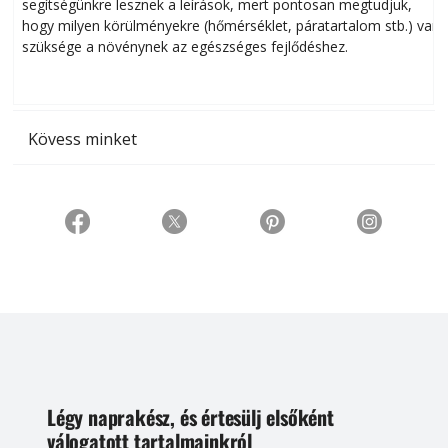
segítségünkre lesznek a leírások, mert pontosan megtudjuk,
k
hogy milyen körülményekre (hőmérséklet, páratartalom stb.) van
szüksége a növénynek az egészséges fejlődéshez.
t
Kövess minket
Légy naprakész, és értesülj elsőként
válogatott tartalmainkról