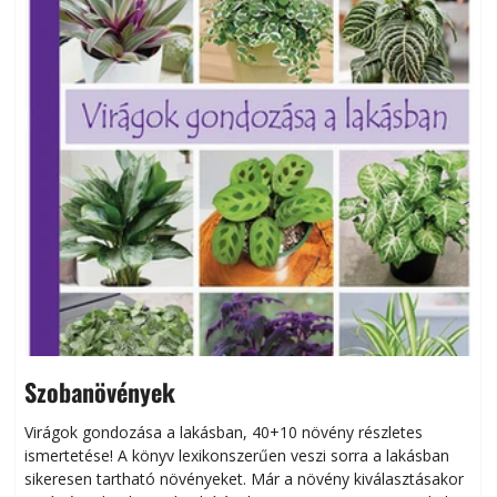
Szobanövények
Virágok gondozása a lakásban, 40+10 növény részletes
ismertetése! A könyv lexikonszerűen veszi sorra a lakásban
s
sikeresen tart­ha­tó növényeket. Már a növény kiválasztásakor
h