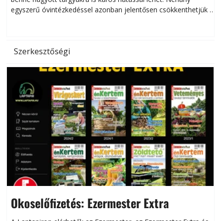
egyszerű óvintézkedéssel azonban jelentősen csökkenthetjük a
hőség káros hatásait.
l
Szerkesztőségi
Okoselőfizetés: Ezermester Extra