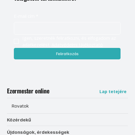
E-mail cím
*
Igen, szeretnék feliratkozni, és elfogadom az 
adatkezelést. 
Adatvédelmi tájékoztató
Feliratkozás
Ezermester online
Lap tetejére
Rovatok
Közérdekű
Újdonságok, érdekességek