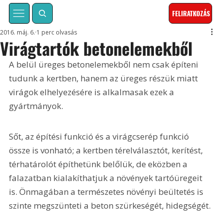
FELIRATKOZÁS
2016. máj. 6.
1 perc olvasás
Virágtartók betonelemekből
A belül üreges betonelemekből nem csak építeni 
tudunk a kertben, hanem az üreges részük miatt 
virágok elhelyezésére is alkalmasak ezek a 
gyártmányok.
Sőt, az építési funkció és a virágcserép funkció 
össze is vonható; a kertben térelválasztót, kerítést, 
térhatárolót építhetünk belőlük, de eközben a 
falazatban kialakíthatjuk a növények tartóüregeit 
is. Önmagában a természetes növényi beültetés is 
szinte megszünteti a beton szürkeségét, hidegségét.