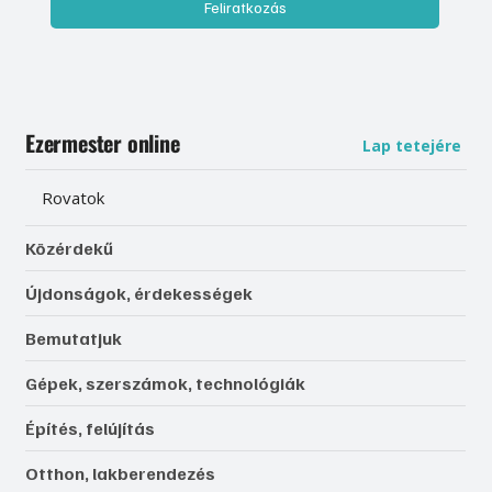
Feliratkozás
Ezermester online
Lap tetejére
Rovatok
Közérdekű
Újdonságok, érdekességek
Bemutatjuk
Gépek, szerszámok, technológiák
Építés, felújítás
Otthon, lakberendezés