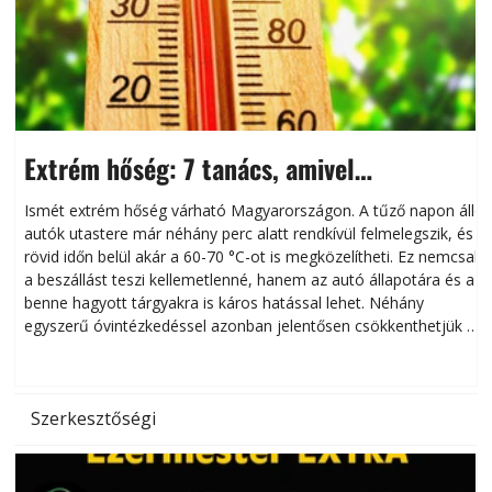
Extrém hőség: 7 tanács, amivel
megóvhatjuk autónkat a nyári károktól
Ismét extrém hőség várható Magyarországon. A tűző napon álló
autók utastere már néhány perc alatt rendkívül felmelegszik, és
rövid időn belül akár a 60-70 °C-ot is megközelítheti. Ez nemcsak
n
a beszállást teszi kellemetlenné, hanem az autó állapotára és a
benne hagyott tárgyakra is káros hatással lehet. Néhány
egyszerű óvintézkedéssel azonban jelentősen csökkenthetjük a
hőség káros hatásait.
l
Szerkesztőségi