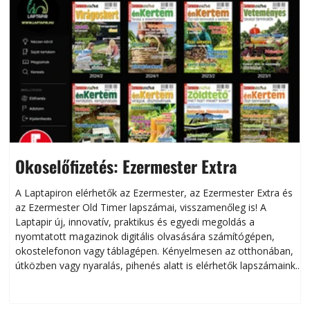
Okoselőfizetés: Ezermester Extra
A Laptapiron elérhetők az Ezermester, az Ezermester Extra és
az Ezermester Old Timer lapszámai, visszamenőleg is! A
Laptapir új, innovatív, praktikus és egyedi megoldás a
L
nyomtatott magazinok digitális olvasására számítógépen,
okostelefonon vagy táblagépen. Kényelmesen az otthonában,
útközben vagy nyaralás, pihenés alatt is elérhetők lapszámaink.
ú
Bárhol, bármikor, akár külföldön élve vagy dolgozva is
B
olvashatók az Ezermester lapszámai. A Laptapir kényelmes
megoldás, mert: – t