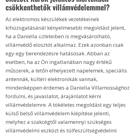
csökkenthetők villámvédelemmel?
Az elektromos készülékek vezetékeinek 
kihúzogatásánál kényelmesebb megoldást jelent, 
ha a Daniella üzleteiben is megvásárolható, 
villámvédő elosztót alkalmaz. Ezek azonban csak 
egy-egy berendezésre hatásosak. Abban az 
esetben, ha az Ön ingatlanában nagy értékű 
műszerek, a tetőn elhelyezett napelemek, speciális 
antennák, kültéri elektronikák vannak, 
mindenképpen érdemes a Daniella Villamossághoz 
fordulni, és javaslatot, árajánlatot kérni 
villámvédelemre. A tökéletes megoldást egy teljes 
külső belső villámvédelem kiépítése jelenti, 
melyhez a szakcégtől valamennyi szükséges 
villámvédelmi eszközt és túlfeszültségvédelmi 