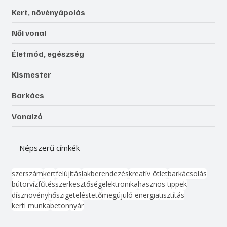
Kert, növényápolás
Női vonal
Életmód, egészség
Kismester
Barkács
Vonalzó
Népszerű címkék
szerszám
kert
felújítás
lakberendezés
kreatív ötlet
barkácsolás
bútor
víz
fűtés
szerkesztőség
elektronika
hasznos tippek
dísznövény
hőszigetelés
tető
megújuló energia
tisztítás
kerti munka
beton
nyár