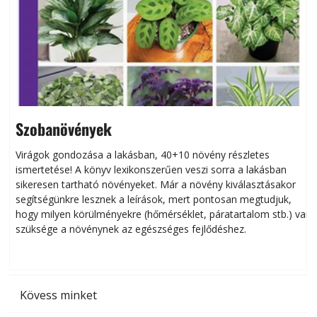
Szobanövények
Virágok gondozása a lakásban, 40+10 növény részletes
ismertetése! A könyv lexikonszerűen veszi sorra a lakásban
s
sikeresen tart­ha­tó növényeket. Már a növény kiválasztásakor
h
segítségünkre lesznek a leírások, mert pontosan megtudjuk,
k
hogy milyen körülményekre (hőmérséklet, páratartalom stb.) van
szüksége a növénynek az egészséges fejlődéshez.
t
Kövess minket