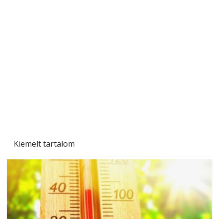
Tiszta homlokzat éveken át
Kiemelt tartalom