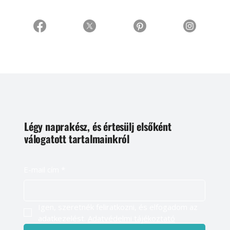
Légy naprakész, és értesülj elsőként
válogatott tartalmainkról
E-mail cím
*
Igen, szeretnék feliratkozni, és elfogadom az 
adatkezelést. 
Adatvédelmi tájékoztató