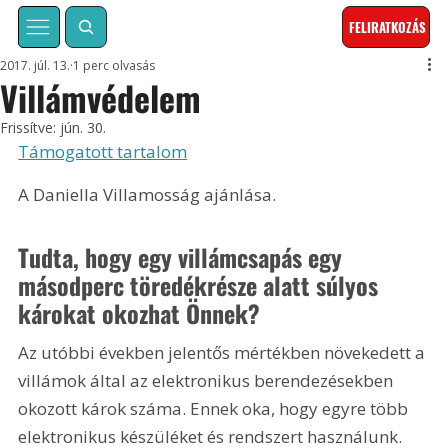
FELIRATKOZÁS
2017. júl. 13.
1 perc olvasás
Villámvédelem
Frissítve:
jún. 30.
Támogatott tartalom
A Daniella Villamosság ajánlása.
Tudta, hogy egy villámcsapás egy 
másodperc töredékrésze alatt súlyos 
károkat okozhat Önnek?
Az utóbbi években jelentős mértékben növekedett a 
villámok által az elektronikus berendezésekben 
okozott károk száma. Ennek oka, hogy egyre több 
elektronikus készüléket és rendszert használunk. 