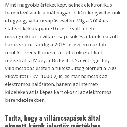
Minél nagyobb értéket képviselnek elektronikus 
berendezéseink, annál nagyobb kárt könyvelhetünk 
el egy-egy villámcsapás esetén. Míg a 2004-es 
statisztikák alapján 30 ezerre volt tehető 
országunkban a villámcsapások és általuk okozott 
károk száma, addig a 2015-ös évben már több 
mint 50 ezer villámcsapás által okozott kárt 
regisztrált a Magyar Biztosítók Szövetsége. Egy 
villámcsapás esetén a túlfeszültség elérheti a 700 
kilovoltot (1 kV=1000 V) is, és már nemcsak az 
elektromos hálózaton, hanem az internet-
kábeleken át is képes kárt okozni az elektromos 
berendezésekben.
Tudta, hogy a villámcsapások által 
okozott károk jelentős mértékben 