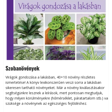
Szobanövények
Virágok gondozása a lakásban, 40+10 növény részletes
ismertetése! A könyv lexikonszerűen veszi sorra a lakásban
s
sikeresen tart­ha­tó növényeket. Már a növény kiválasztásakor
h
segítségünkre lesznek a leírások, mert pontosan megtudjuk,
k
hogy milyen körülményekre (hőmérséklet, páratartalom stb.) van
szüksége a növénynek az egészséges fejlődéshez.