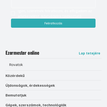
Igen, szeretnék feliratkozni, és elfogadom az 
adatkezelést. 
Adatvédelmi tájékoztató
Feliratkozás
Ezermester online
Lap tetejére
Rovatok
Közérdekű
Újdonságok, érdekességek
Bemutatjuk
Gépek, szerszámok, technológiák