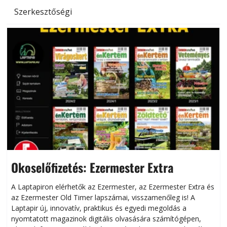
Szerkesztőségi
Okoselőfizetés: Ezermester Extra
A Laptapiron elérhetők az Ezermester, az Ezermester Extra és
az Ezermester Old Timer lapszámai, visszamenőleg is! A
Laptapir új, innovatív, praktikus és egyedi megoldás a
L
nyomtatott magazinok digitális olvasására számítógépen,