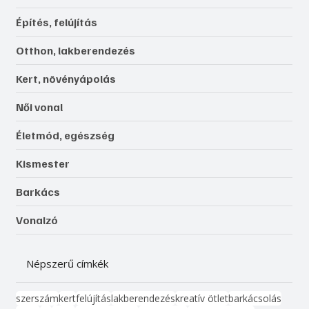
Építés, felújítás
Otthon, lakberendezés
Kert, növényápolás
Női vonal
Életmód, egészség
Kismester
Barkács
Vonalzó
Népszerű címkék
szerszám
kert
felújítás
lakberendezés
kreatív ötlet
barkácsolás