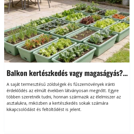
Balkon kertészkedés vagy magaságyás?
Helytakarékos kertészkedés
A saját termesztésű zöldségek és fűszernövények iránti
érdeklődés az elmúlt években látványosan megnőtt. Egyre
többen szeretnék tudni, honnan származik az élelmiszer az
l
asztalukra, miközben a kertészkedés sokak számára
kikapcsolódást és feltöltődést is jelent.
é
d