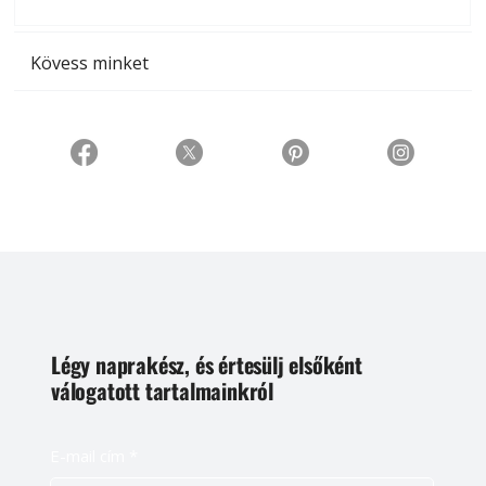
t
Kövess minket
Légy naprakész, és értesülj elsőként
válogatott tartalmainkról
E-mail cím
*