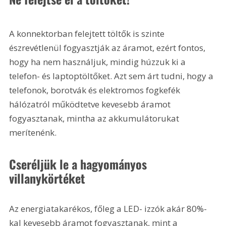
A konnektorban felejtett töltők is szinte 
észrevétlenül fogyasztják az áramot, ezért fontos, 
hogy ha nem használjuk, mindig húzzuk ki a 
telefon- és laptoptöltőket. Azt sem árt tudni, hogy a 
telefonok, borotvák és elektromos fogkefék 
hálózatról működtetve kevesebb áramot 
fogyasztanak, mintha az akkumulátorukat 
merítenénk.
Cseréljük le a hagyományos 
villanykörtéket
Az energiatakarékos, főleg a LED- izzók akár 80%-
kal kevesebb áramot fogyasztanak, mint a 