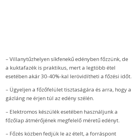
– Villanytűzhelyen síkfenekű edényben főzzünk, de 
a kuktafazék is praktikus, mert a legtöbb étel 
esetében akár 30-40%-kal lerövidítheti a főzési időt.
– Ügyeljen a főzőfelület tisztaságára és arra, hogy a 
gázláng ne érjen túl az edény szélén.
– Elektromos készülék esetében használjunk a 
főzőlap átmérőjének megfelelő méretű edényt.
– Főzés közben fedjük le az ételt, a forráspont 