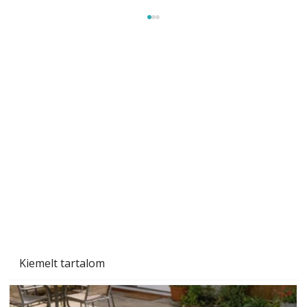
A varrógép és a varrás
Kiemelt tartalom