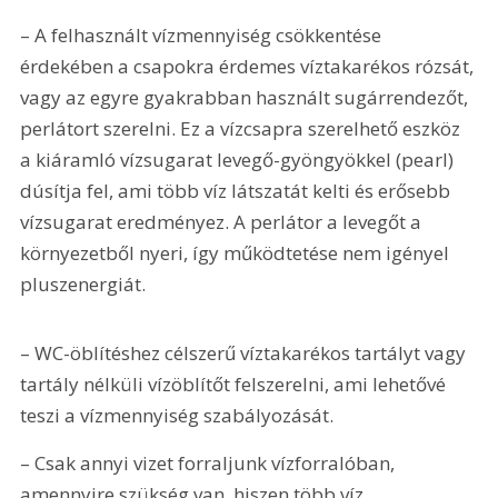
– A felhasznált vízmennyiség csökkentése 
érdekében a csapokra érdemes víztakarékos rózsát, 
vagy az egyre gyakrabban használt sugárrendezőt, 
perlátort szerelni. Ez a vízcsapra szerelhető eszköz 
a kiáramló vízsugarat levegő-gyöngyökkel (pearl) 
dúsítja fel, ami több víz látszatát kelti és erősebb 
vízsugarat eredményez. A perlátor a levegőt a 
környezetből nyeri, így működtetése nem igényel 
pluszenergiát.
– WC-öblítéshez célszerű víztakarékos tartályt vagy 
tartály nélküli vízöblítőt felszerelni, ami lehetővé 
teszi a vízmennyiség szabályozását.
– Csak annyi vizet forraljunk vízforralóban, 
amennyire szükség van, hiszen több víz 