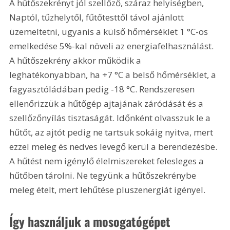
A hűtőszekrényt jól szellőző, száraz helyiségben, 
Naptól, tűzhelytől, fűtőtesttől távol ajánlott 
üzemeltetni, ugyanis a külső hőmérséklet 1 °C-os 
emelkedése 5%-kal növeli az energiafelhasználást. 
A hűtőszekrény akkor működik a 
leghatékonyabban, ha +7 °C a belső hőmérséklet, a 
fagyasztóládában pedig -18 °C. Rendszeresen 
ellenőrizzük a hűtőgép ajtajának záródását és a 
szellőzőnyílás tisztaságát. Időnként olvasszuk le a 
hűtőt, az ajtót pedig ne tartsuk sokáig nyitva, mert 
ezzel meleg és nedves levegő kerül a berendezésbe. 
A hűtést nem igénylő élelmiszereket felesleges a 
hűtőben tárolni. Ne tegyünk a hűtőszekrénybe 
meleg ételt, mert lehűtése pluszenergiát igényel.
Így használjuk a mosogatógépet