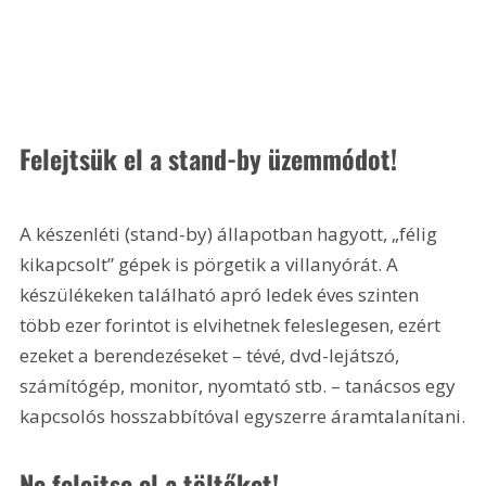
Felejtsük el a stand-by üzemmódot!
A készenléti (stand-by) állapotban hagyott, „félig 
kikapcsolt” gépek is pörgetik a villanyórát. A 
készülékeken található apró ledek éves szinten 
több ezer forintot is elvihetnek feleslegesen, ezért 
ezeket a berendezéseket – tévé, dvd-lejátszó, 
számítógép, monitor, nyomtató stb. – tanácsos egy 
kapcsolós hosszabbítóval egyszerre áramtalanítani.
Ne felejtse el a töltőket!