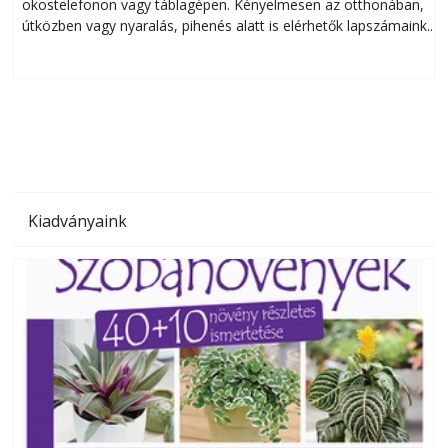
okostelefonon vagy táblagépen. Kényelmesen az otthonában,
útközben vagy nyaralás, pihenés alatt is elérhetők lapszámaink.
ú
Bárhol, bármikor, akár külföldön élve vagy dolgozva is
B
olvashatók az Ezermester lapszámai. A Laptapir kényelmes
megoldás, mert: – t
Kiadványaink