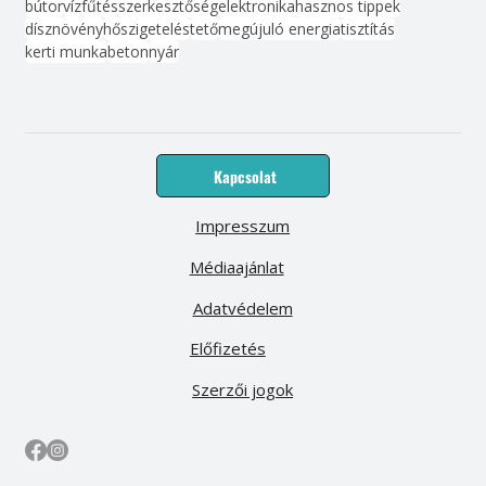
bútor
víz
fűtés
szerkesztőség
elektronika
hasznos tippek
dísznövény
hőszigetelés
tető
megújuló energia
tisztítás
kerti munka
beton
nyár
Kapcsolat
Impresszum
Médiaajánlat
Adatvédelem
Előfizetés
Szerzői jogok