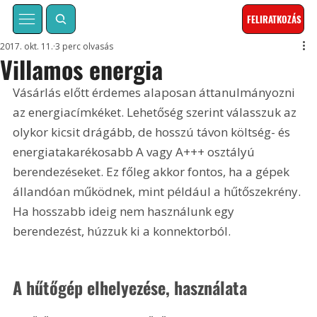
FELIRATKOZÁS
2017. okt. 11.
3 perc olvasás
Villamos energia
Vásárlás előtt érdemes alaposan áttanulmányozni 
az energiacímkéket. Lehetőség szerint válasszuk az 
olykor kicsit drágább, de hosszú távon költség- és 
energiatakarékosabb A vagy A+++ osztályú 
berendezéseket. Ez főleg akkor fontos, ha a gépek 
állandóan működnek, mint például a hűtőszekrény. 
Ha hosszabb ideig nem használunk egy 
berendezést, húzzuk ki a konnektorból.
A hűtőgép elhelyezése, használata