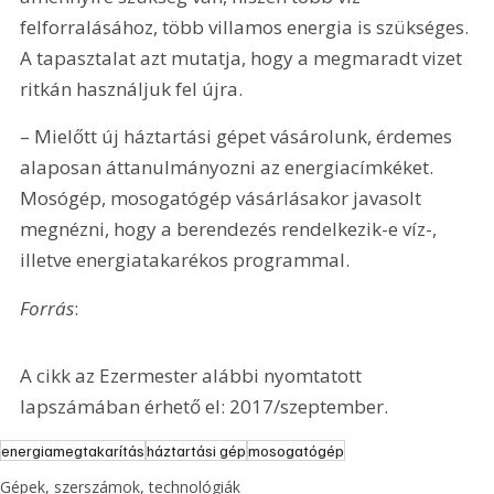
felforralásához, több villamos energia is szükséges. 
A tapasztalat azt mutatja, hogy a megmaradt vizet 
ritkán használjuk fel újra.
– Mielőtt új háztartási gépet vásárolunk, érdemes 
alaposan áttanulmányozni az energiacímkéket. 
Mosógép, mosogatógép vásárlásakor javasolt 
megnézni, hogy a berendezés rendelkezik-e víz-, 
illetve energiatakarékos programmal.
Forrás
: 
A cikk az Ezermester alábbi nyomtatott 
lapszámában érhető el: 2017/szeptember.
energiamegtakarítás
háztartási gép
mosogatógép
Gépek, szerszámok, technológiák