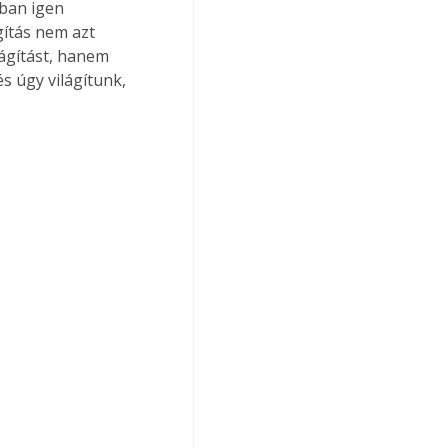
ban igen 
gítás nem azt 
lágítást, hanem 
 úgy világítunk, 