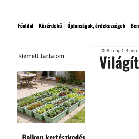
Főoldal
Közérdekű
Újdonságok, érdekességek
Bem
2008. máj. 1.
4 perc
Világí
Kiemelt tartalom
Balkon kertészkedés