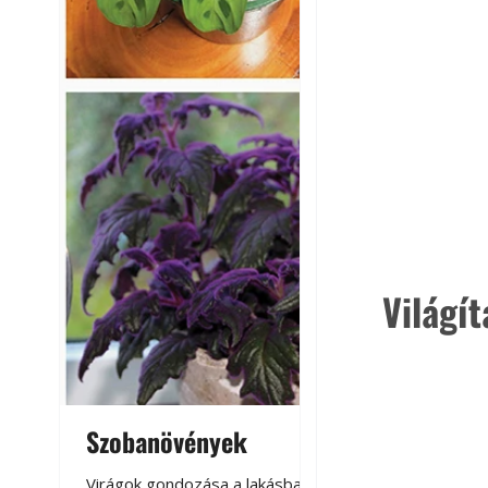
Világít
Szobanövények
Virágoskert: k
teraszon, laká
Virágok gondozása a lakásban,