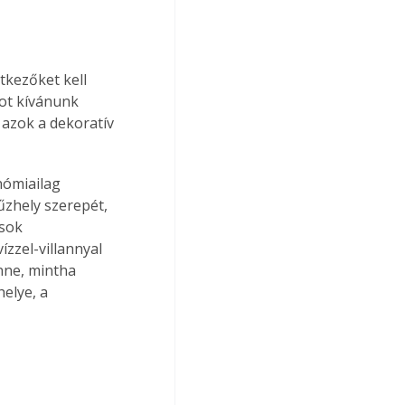
kezőket kell 
tot kívánunk 
k azok a dekoratív 
nómiailag 
űzhely szerepét, 
sok 
zzel-villannyal 
nne, mintha 
elye, a 