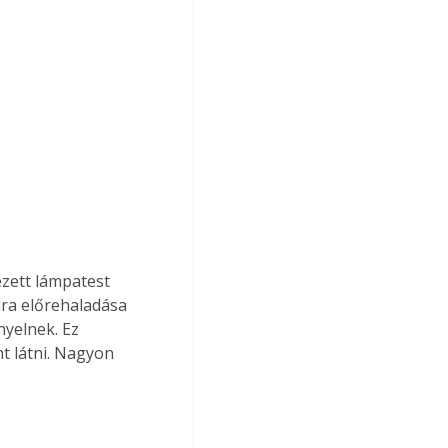
ett lámpatest  
úra előrehaladása 
yelnek. Ez 
t látni. Nagyon 