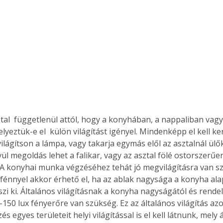
tal  függetlenül attól, hogy a konyhában, a nappaliban vagy
yeztük-e el  külön világítást igényel. Mindenképp el kell ker
lágítson a lámpa, vagy takarja egymás elől az asztalnál ülő
ül megoldás lehet a falikar, vagy az asztal fölé ostorszerűe
. A konyhai munka végzéséhez tehát jó megvilágításra van sz
fénnyel akkor érhető el, ha az ablak nagysága a konyha ala
szi ki. Általános világításnak a konyha nagyságától és rendel
150 lux fényerőre van szükség. Ez az általános világítás az
 egyes területeit helyi világítással is el kell látnunk, mely 