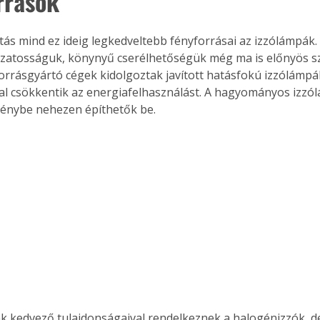
rrások
. A
megoldás,
ozatosságuk, könynyű cserélhetőségük még ma is előnyös s
orrásgyártó cégek kidolgoztak javított hatásfokú izzólámpá
al csökkentik az energiafelhasználást. A hagyományos izzó
énybe nehezen építhetők be. 
k kedvező tulajdonságaival rendelkeznek a halogénizzók, d