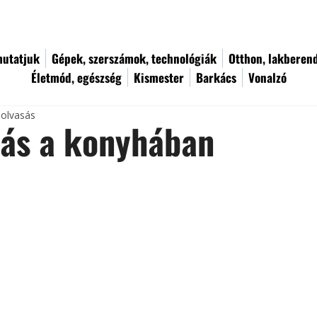
utatjuk
Gépek, szerszámok, technológiák
Otthon, lakberen
Életmód, egészség
Kismester
Barkács
Vonalzó
 olvasás
tás a konyhában