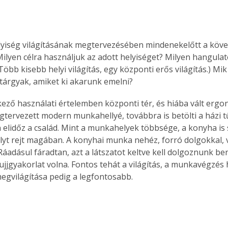
lyiség világításának megtervezésében mindenekelőtt a követ
Milyen célra használjuk az adott helyiséget? Milyen hangula
(Több kisebb helyi világítás, egy központi erős világítás.) Mi
tárgyak, amiket ki akarunk emelni?
ező használati értelemben központi tér, és hiába vált ergo
tervezett modern munkahellyé, továbbra is betölti a házi t
 elidőz a család. Mint a munkahelyek többsége, a konyha is 
lyt rejt magában. A konyhai munka nehéz, forró dolgokkal, ví
 Ráadásul fáradtan, azt a látszatot keltve kell dolgoznunk be
jjgyakorlat volna. Fontos tehát a világítás, a munkavégzés h
gvilágítása pedig a legfontosabb. 