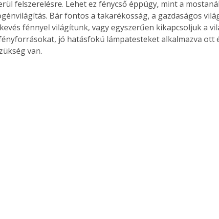
erül felszerelésre. Lehet ez fénycső éppúgy, mint a mostaná
logénvilágítás. Bár fontos a takarékosság, a gazdaságos vilá
 kevés fénnyel világítunk, vagy egyszerűen kikapcsoljuk a vi
ényforrásokat, jó hatásfokú lámpatesteket alkalmazva ott és
zükség van. 