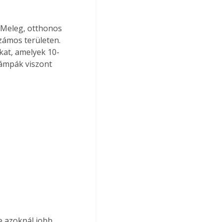
zámos területen. 
kat, amelyek 10-
lámpák viszont 
e azoknál jobb 