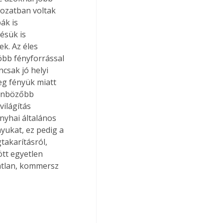
tozatban voltak 
ák is 
ésük is 
k. Az éles 
öbb fényforrással 
csak jó helyi 
deg fényük miatt 
lönbözőbb 
ilágítás 
nyhai általános 
yukat, ez pedig a 
akarításról, 
ött egyetlen 
átlan, kommersz 