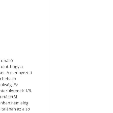
 önálló 
ülni, hogy a 
ket. A mennyezeti 
n behajló 
ükség. Ez 
pterületének 1/6-
tetésétől 
onban nem elég. 
általában az alsó 