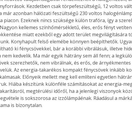
nyforrások. Kezdetben csak törpefeszültségű, 12 voltos vál
 már azonban hálózati feszültségű 230 voltos halogénlámp
a piacon. Ezeknek nincs szüksége külön trafóra, így a szerel
Nagyon kellemes színhőmérsékletű, éles, erős fényt vetítene
kkentése miatt ezekből egy adott terület megvilágítására t
lnunk. Konyhapult felső elemébe könnyen beépíthetők. Ugyan
kítható ki fénycsövekkel, bár a korábbi vibrálásuk, illetve hi
 nem kedvelik. Ma már egyik hátrány sem áll fenn; a legkü
övek szerezhetők, nem vibrálnak, és erős, de árnyékmentes v
i velük. Az energia-takarékos kompakt fénycsövek inkább ko
lkalmasak. Előnyeik mellett meg kell említeni egyetlen hátrán
ruk. Hiába készítünk különféle számításokat az energia-megt
karításról, megtérülési időről, ha a jelenlegi viszonyok köz
egvétele is sokszorosa az izzólámpáénak. Ráadásul a márk
tama is bizonytalan.