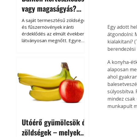
vagy magaságyás?
Helytakarékos
A saját termesztésű zöldségek
kertészkedés
Egy adott he
és fűszernövények iránti
érdeklődés az elmúlt években
átgondolni: 
látványosan megnőtt. Egyre
kialakítani? 
többen szeretnék tudni, honnan
berendezési 
származik az élelmiszer az
asztalukra, miközben a
A konyha-étk
kertészkedés sokak számára
alaposan meg
kikapcsolódást és feltöltődést
ahol gyakran
is jelent.
balesetveszé
súlyosbítva.
mindez csak u
munkapult me
Utóérő gyümölcsök és
zöldségek – melyek