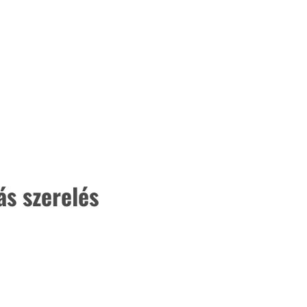
ás szerelés
ertben,
Gyógyító növények: a
sban
természet kincsei az