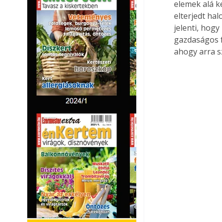
elemek alá k
elterjedt ha
jelenti, hogy
gazdaságos f
ahogy arra s