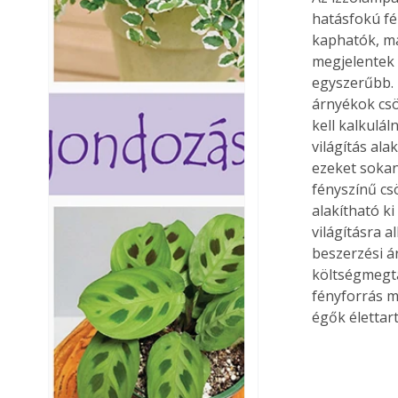
hatásfokú fé
kaphatók, ma
megjelentek 
egyszerűbb. 
árnyékok csö
kell kalkulá
világítás ala
ezeket sokan
fényszínű cs
alakítható k
világításra a
beszerzési á
költségmegta
fényforrás m
égők élettar