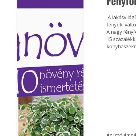
Fényfo
Ezermester lapszámai. A
Ezermester lapszámai
Laptapir kényelmes megoldás,
Laptapir kényelmes 
 A lakásvilágítás mind ez ideig legkedveltebb fényforrásai az izzólámpák. Meleg, otthonos 
mert: – t
mert: – t
fényük, vált
A nagy fényf
15 százalékk
konyhaszekr
Az izzólámpá