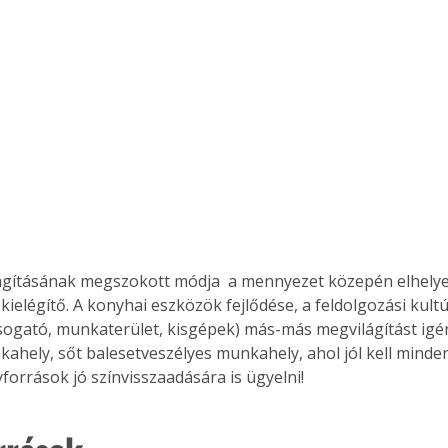
Együtt jobban megéri!
Bővebb információ itt!
k az
Együtt jobban megéri! A
mester
könyvek tetszőleges
er Old
párosítással kedvezményes
áron, 0 Ft postaköltséggel
ptapir új,
megrendelhetők!
és egyedi
tt
ágításának megszokott módja  a mennyezet közepén elhelyez
lvasására
ielégítő. A konyhai eszközök fejlődése, a feldolgozási kult
elefonon
sogató, munkaterület, kisgépek) más-más megvilágítást igén
nyelmesen
ahely, sőt balesetveszélyes munkahely, ahol jól kell minden
ben vagy
források jó színvisszaadására is ügyelni!
t is
. Bárhol,
ön élve
ashatók az