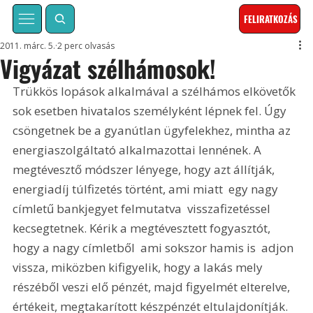
FELIRATKOZÁS
2011. márc. 5.
2 perc olvasás
Vigyázat szélhámosok!
Trükkös lopások alkalmával a szélhámos elkövetők 
sok esetben hivatalos személyként lépnek fel. Úgy 
csöngetnek be a gyanútlan ügyfelekhez, mintha az 
energiaszolgáltató alkalmazottai lennének. A 
megtévesztő módszer lényege, hogy azt állítják, 
energiadíj túlfizetés történt, ami miatt  egy nagy 
címletű bankjegyet felmutatva  visszafizetéssel 
kecsegtetnek. Kérik a megtévesztett fogyasztót, 
hogy a nagy címletből  ami sokszor hamis is  adjon 
vissza, miközben kifigyelik, hogy a lakás mely 
részéből veszi elő pénzét, majd figyelmét elterelve, 
értékeit, megtakarított készpénzét eltulajdonítják.