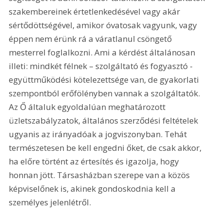
szakembereinek értetlenkedésével vagy akár 
sértődöttségével, amikor óvatosak vagyunk, vagy 
éppen nem érünk rá a váratlanul csöngető 
mesterrel foglalkozni. Ami a kérdést általánosan 
illeti: mindkét félnek – szolgáltató és fogyasztó - 
együttműködési kötelezettsége van, de gyakorlati 
szempontból erőfölényben vannak a szolgáltatók. 
Az Ő általuk egyoldalúan meghatározott 
üzletszabályzatok, általános szerződési feltételek 
ugyanis az irányadóak a jogviszonyban. Tehát 
természetesen be kell engedni őket, de csak akkor, 
ha előre történt az értesítés és igazolja, hogy 
honnan jött. Társasházban szerepe van a közös 
képviselőnek is, akinek gondoskodnia kell a 
személyes jelenlétről.