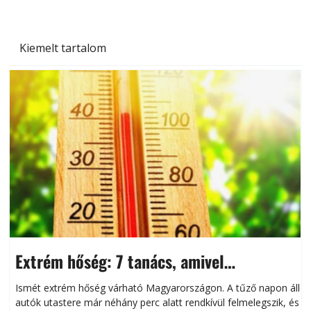
Kiemelt tartalom
Extrém hőség: 7 tanács, amivel
megóvhatjuk autónkat a nyári károktól
Ismét extrém hőség várható Magyarországon. A tűző napon álló
autók utastere már néhány perc alatt rendkívül felmelegszik, és