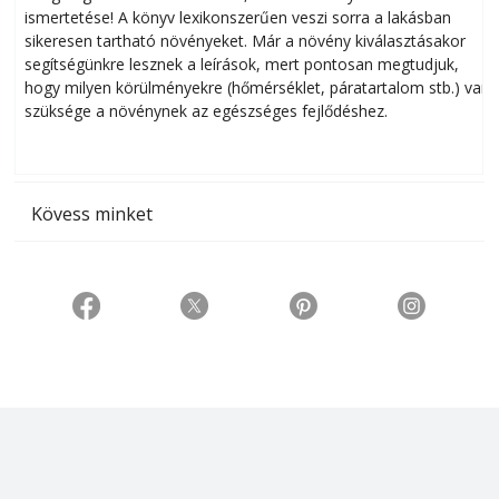
ismertetése! A könyv lexikonszerűen veszi sorra a lakásban
s
sikeresen tart­ha­tó növényeket. Már a növény kiválasztásakor
h
segítségünkre lesznek a leírások, mert pontosan megtudjuk,
k
hogy milyen körülményekre (hőmérséklet, páratartalom stb.) van
szüksége a növénynek az egészséges fejlődéshez.
t
Kövess minket