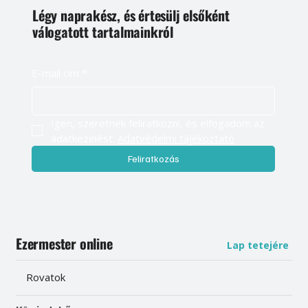
Légy naprakész, és értesülj elsőként
válogatott tartalmainkról
E-mail cím
*
Igen, szeretnék feliratkozni, és elfogadom az 
adatkezelést. 
Adatvédelmi tájékoztató
Feliratkozás
Ezermester online
Lap tetejére
Rovatok