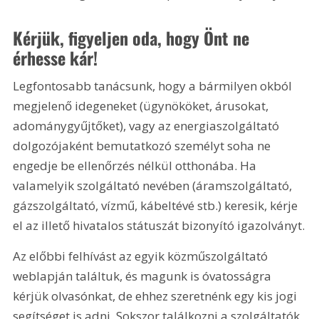
Kérjük, figyeljen oda, hogy Önt ne 
érhesse kár!
Legfontosabb tanácsunk, hogy a bármilyen okból 
megjelenő idegeneket (ügynököket, árusokat, 
adománygyűjtőket), vagy az energiaszolgáltató 
dolgozójaként bemutatkozó személyt soha ne 
engedje be ellenőrzés nélkül otthonába. Ha 
valamelyik szolgáltató nevében (áramszolgáltató, 
gázszolgáltató, vízmű, kábeltévé stb.) keresik, kérje 
el az illető hivatalos státuszát bizonyító igazolványt.
Az előbbi felhívást az egyik közműszolgáltató 
weblapján találtuk, és magunk is óvatosságra 
kérjük olvasónkat, de ehhez szeretnénk egy kis jogi 
segítséget is adni. Sokszor találkozni a szolgáltatók 