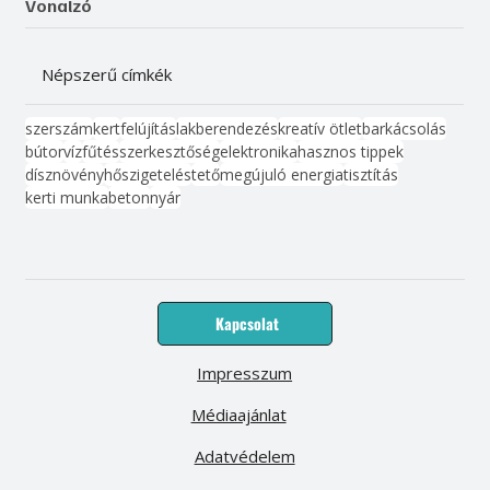
Vonalzó
Népszerű címkék
szerszám
kert
felújítás
lakberendezés
kreatív ötlet
barkácsolás
bútor
víz
fűtés
szerkesztőség
elektronika
hasznos tippek
dísznövény
hőszigetelés
tető
megújuló energia
tisztítás
kerti munka
beton
nyár
Kapcsolat
Impresszum
Médiaajánlat
Adatvédelem