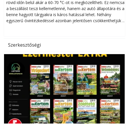
rövid időn belül akár a 60-70 °C-ot is megközelítheti. Ez nemcsak
n
a beszállást teszi kellemetlenné, hanem az autó állapotára és a
benne hagyott tárgyakra is káros hatással lehet. Néhány
egyszerű óvintézkedéssel azonban jelentősen csökkenthetjük a
hőség káros hatásait.
l
Szerkesztőségi