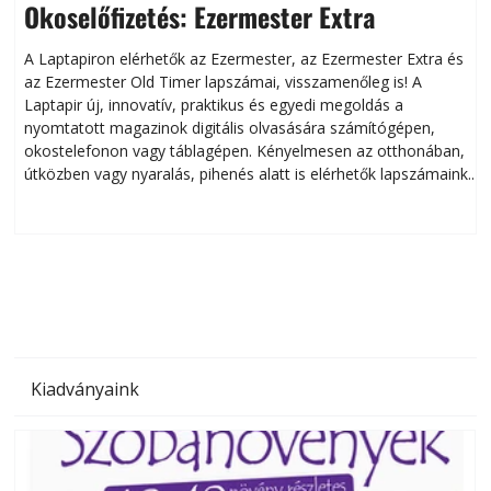
Okoselőfizetés: Ezermester Extra
A Laptapiron elérhetők az Ezermester, az Ezermester Extra és
az Ezermester Old Timer lapszámai, visszamenőleg is! A
Laptapir új, innovatív, praktikus és egyedi megoldás a
L
nyomtatott magazinok digitális olvasására számítógépen,
okostelefonon vagy táblagépen. Kényelmesen az otthonában,
útközben vagy nyaralás, pihenés alatt is elérhetők lapszámaink.
ú
Bárhol, bármikor, akár külföldön élve vagy dolgozva is
B
olvashatók az Ezermester lapszámai. A Laptapir kényelmes
megoldás, mert: – t
Kiadványaink