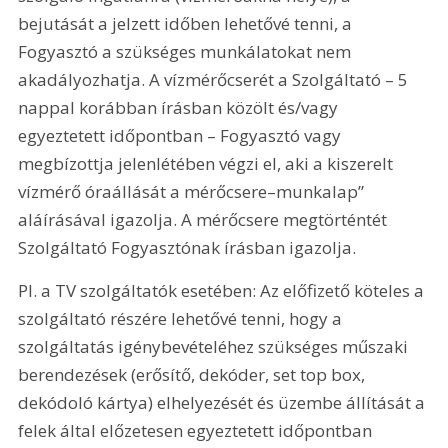
bejutását a jelzett időben lehetővé tenni, a 
Fogyasztó a szükséges munkálatokat nem 
akadályozhatja. A vízmérőcserét a Szolgáltató – 5 
nappal korábban írásban közölt és/vagy 
egyeztetett időpontban – Fogyasztó vagy 
megbízottja jelenlétében végzi el, aki a kiszerelt 
vízmérő óraállását a mérőcsere–munkalap” 
aláírásával igazolja. A mérőcsere megtörténtét 
Szolgáltató Fogyasztónak írásban igazolja.
Pl. a TV szolgáltatók esetében: Az előfizető köteles a 
szolgáltató részére lehetővé tenni, hogy a 
szolgáltatás igénybevételéhez szükséges műszaki 
berendezések (erősítő, dekóder, set top box, 
dekódoló kártya) elhelyezését és üzembe állítását a 
felek által előzetesen egyeztetett időpontban 