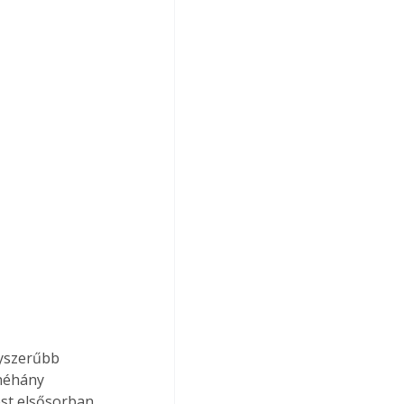
gyszerűbb 
néhány 
ést elsősorban 