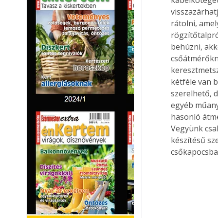
visszazárhatj
rátolni, amel
rögzítőtalpr
behúzni, akk
csőátmérőkne
keresztmetsz
kétféle van 
szerelhető, 
egyéb műanya
hasonló átmé
Vegyünk csak
készítésű sz
csőkapocsba.