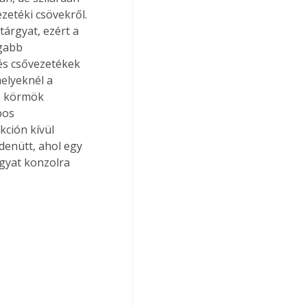
zetéki csövekről. 
árgyat, ezért a 
gabb 
és csővezetékek 
elyeknél a 
ó körmök 
pos 
kción kívül 
denütt, ahol egy 
rgyat konzolra 