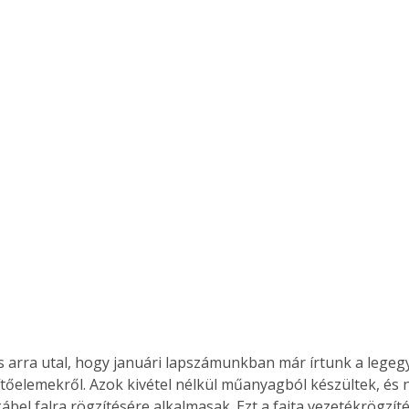
es arra utal, hogy januári lapszámunkban már írtunk a lege
tőelemekről. Azok kivétel nélkül műanyagból készültek, és 
ábel falra rögzítésére alkalmasak. Ezt a fajta vezetékrögzít