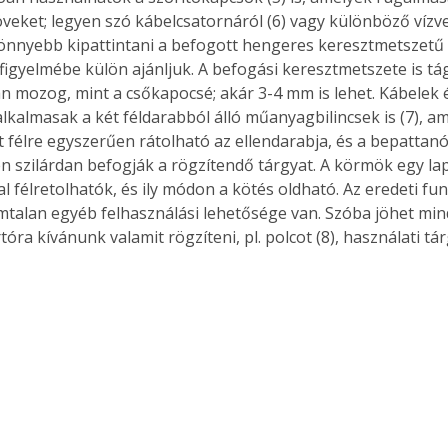
öveket; legyen szó kábelcsatornáról (6) vagy különböző vízve
. A
megoldás,
nnyebb kipattintani a befogott hengeres keresztmetszetű t
figyelmébe külön ajánljuk. A befogási keresztmetszete is tá
 mozog, mint a csőkapocsé; akár 3-4 mm is lehet. Kábelek 
alkalmasak a két féldarabból álló műanyagbilincsek is (7), am
t félre egyszerűen rátolható az ellendarabja, és a bepattan
 szilárdan befogják a rögzítendő tárgyat. A körmök egy la
 félretolhatók, és ily módon a kötés oldható. Az eredeti fun
mtalan egyéb felhasználási lehetősége van. Szóba jöhet min
óra kívánunk valamit rögzíteni, pl. polcot (8), használati tá