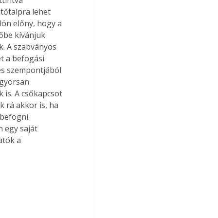
tőtalpra lehet 
lön előny, hogy a 
őbe kívánjuk 
k. A szabványos 
 a befogási 
és szempontjából 
 gyorsan 
 is. A csőkapcsot 
 rá akkor is, ha 
befogni. 
 egy saját 
atók a 