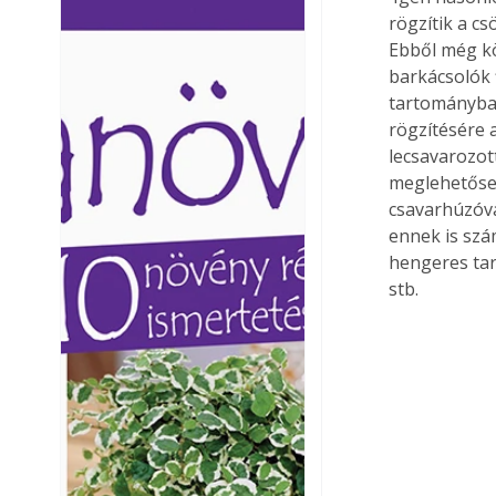
rögzítik a cs
Ezermester lapszámai. A
Ezermester lapszámai
Laptapir kényelmes megoldás,
Laptapir kényelmes 
Ebből még kö
mert: – t
mert: – t
barkácsolók 
tartományban
rögzítésére 
lecsavarozot
meglehetősen
csavarhúzóval
ennek is szá
hengeres tart
stb. 