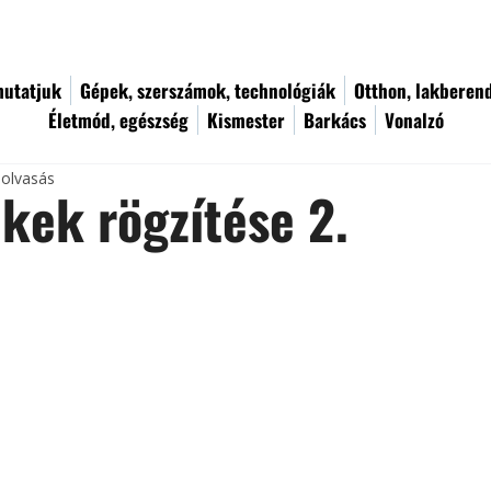
utatjuk
Gépek, szerszámok, technológiák
Otthon, lakberen
Életmód, egészség
Kismester
Barkács
Vonalzó
 olvasás
kek rögzítése 2.