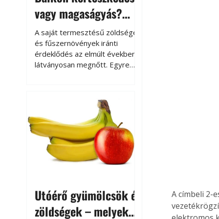
vagy magaságyás?
Helytakarékos
A saját termesztésű zöldségek
kertészkedés
és fűszernövények iránti
érdeklődés az elmúlt években
látványosan megnőtt. Egyre
többen szeretnék tudni, honnan
származik az élelmiszer az
asztalukra, miközben a
kertészkedés sokak számára
kikapcsolódást és feltöltődést
is jelent.
Utóérő gyümölcsök és
A címbeli 2-
vezetékrögzí
zöldségek – melyek
elektromos k