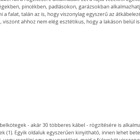
égekben, pincékben, padlásokon, garázsokban alkalmazhatj
i a falat, talán az is, hogy viszonylag egyszerű az átkábelezé
, viszont ahhoz nem elég esztétikus, hogy a lakáson belül is
ek (1). Egyik oldaluk egyszerűen kinyitható, innen lehet bete
, vagy cserélni egy-egy vezetéket, majd a fülecskét visszapat