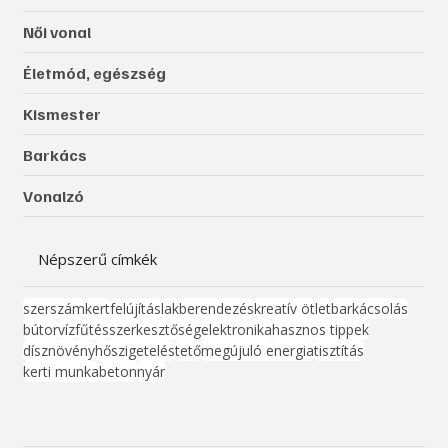
Női vonal
Életmód, egészség
Kismester
Barkács
Vonalzó
Népszerű címkék
szerszám
kert
felújítás
lakberendezés
kreatív ötlet
barkácsolás
bútor
víz
fűtés
szerkesztőség
elektronika
hasznos tippek
dísznövény
hőszigetelés
tető
megújuló energia
tisztítás
kerti munka
beton
nyár