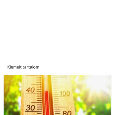
Betonjárda készítése lépésről lépésre – így
készül tartós betonburkolat
Kiemelt tartalom