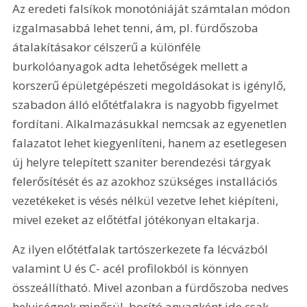
Az eredeti falsíkok monotóniáját számtalan módon 
izgalmasabbá lehet tenni, ám, pl. fürdőszoba 
átalakításakor célszerű a különféle 
burkolóanyagok adta lehetőségek mellett a 
korszerű épületgépészeti megoldásokat is igénylő, 
szabadon álló előtétfalakra is nagyobb figyelmet 
fordítani. Alkalmazásukkal nemcsak az egyenetlen 
falazatot lehet kiegyenlíteni, hanem az esetlegesen 
új helyre telepített szaniter berendezési tárgyak 
felerősítését és az azokhoz szükséges installációs 
vezetékeket is vésés nélkül vezetve lehet kiépíteni, 
mivel ezeket az előtétfal jótékonyan eltakarja. 
Az ilyen előtétfalak tartószerkezete fa lécvázból 
valamint U és C- acél profilokból is könnyen 
összeállítható. Mivel azonban a fürdőszoba nedves 
helyiségnek minősül, borító anyagként ide csak 