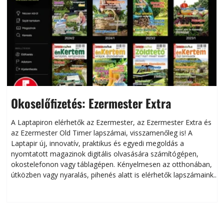
Okoselőfizetés: Ezermester Extra
A Laptapiron elérhetők az Ezermester, az Ezermester Extra és
az Ezermester Old Timer lapszámai, visszamenőleg is! A
Laptapir új, innovatív, praktikus és egyedi megoldás a
L
nyomtatott magazinok digitális olvasására számítógépen,
okostelefonon vagy táblagépen. Kényelmesen az otthonában,
útközben vagy nyaralás, pihenés alatt is elérhetők lapszámaink.
ú
Bárhol, bármikor, akár külföldön élve vagy dolgozva is
B
olvashatók az Ezermester lapszámai. A Laptapir kényelmes
megoldás, mert: – t