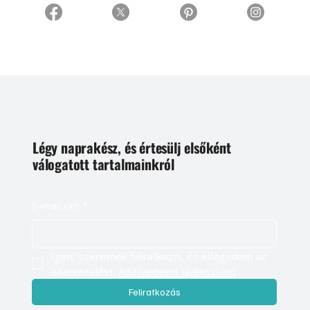
Légy naprakész, és értesülj elsőként
válogatott tartalmainkról
E-mail cím
*
Igen, szeretnék feliratkozni, és elfogadom az 
adatkezelést. 
Adatvédelmi tájékoztató
Feliratkozás