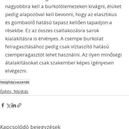
nagyobbra kell a burkolólemezeken kivágni, élüket 
pedig alapozóval kell bevonni, hogy az elasztikus 
és gombaölő hatású tapasz kellően tapadjon a 
résekbe. Ez az összes csatlakozásra sarok 
kialakításra is érvényes. A csempe burkolat 
felragasztásához pedig csak víztaszító hatású 
csemperagasztót lehet használni. Az ilyen minőségi 
átalakításokat csak szakember képes igényesen 
elvégezni.
felújítás
vezeték
Építés, felújítás
Kapcsolódó bejegyzések