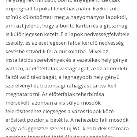
impregnált lapokat lehet használni. Ezeket zöld 
színük különbözteti meg a hagyományos lapoktól, 
ami azt jelenti, hogy a borító karton és a gipszmag 
is különlegesen kezelt. E a lapok nedvességfelvétele 
csekély, és az esetlegesen falba kerülő nedvesség 
kevésbé szívódik fel a burkolatba. Mivel az 
installációs szerelvények és a vezetékek helyigénye 
változó, az előtétfalak vastagságát, azaz az eredeti 
faltól való távolságát, a legnagyobb helyigényű 
szerelvényhez biztonsági ráhagyást tartva kell 
meghatározni. Az előtétfalak teherbírása 
mérsékelt, azonban a kis súlyú mosdók 
felerősítéséhez elégséges a vázoszlopok közé 
erősített pozdorja betét is. A nehezebb fali mosdók, 
vagy a függesztve szerelt új WC-k és bidék számára 
azonban teherbíró tartó állványok beépítése 