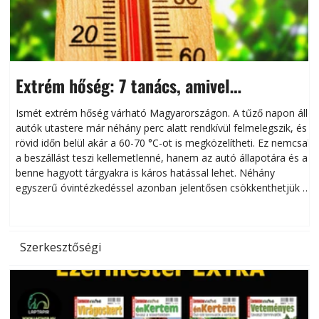
Extrém hőség: 7 tanács, amivel
megóvhatjuk autónkat a nyári károktól
Ismét extrém hőség várható Magyarországon. A tűző napon álló
autók utastere már néhány perc alatt rendkívül felmelegszik, és
rövid időn belül akár a 60-70 °C-ot is megközelítheti. Ez nemcsak
n
a beszállást teszi kellemetlenné, hanem az autó állapotára és a
benne hagyott tárgyakra is káros hatással lehet. Néhány
egyszerű óvintézkedéssel azonban jelentősen csökkenthetjük a
hőség káros hatásait.
l
Szerkesztőségi