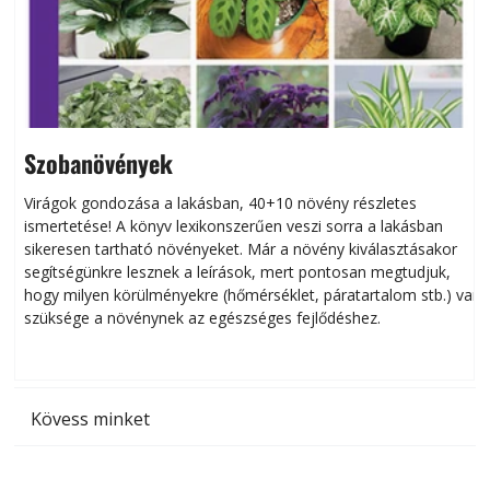
Szobanövények
Virágok gondozása a lakásban, 40+10 növény részletes
ismertetése! A könyv lexikonszerűen veszi sorra a lakásban
s
sikeresen tart­ha­tó növényeket. Már a növény kiválasztásakor
h
segítségünkre lesznek a leírások, mert pontosan megtudjuk,
k
hogy milyen körülményekre (hőmérséklet, páratartalom stb.) van
szüksége a növénynek az egészséges fejlődéshez.
t
Kövess minket