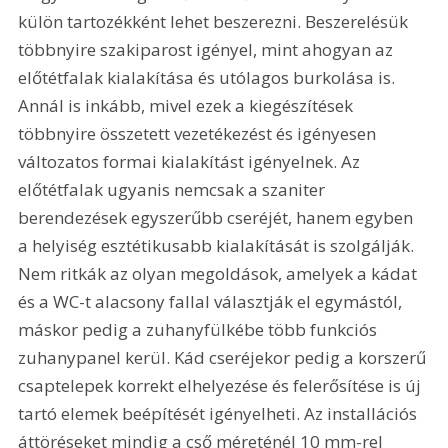
külön tartozékként lehet beszerezni. Beszerelésük 
többnyire szakiparost igényel, mint ahogyan az 
előtétfalak kialakítása és utólagos burkolása is. 
Annál is inkább, mivel ezek a kiegészítések 
többnyire összetett vezetékezést és igényesen 
változatos formai kialakítást igényelnek. Az 
előtétfalak ugyanis nemcsak a szaniter 
berendezések egyszerűbb cseréjét, hanem egyben 
a helyiség esztétikusabb kialakítását is szolgálják. 
Nem ritkák az olyan megoldások, amelyek a kádat 
és a WC-t alacsony fallal választják el egymástól, 
máskor pedig a zuhanyfülkébe több funkciós 
zuhanypanel kerül. Kád cseréjekor pedig a korszerű 
csaptelepek korrekt elhelyezése és felerősítése is új 
tartó elemek beépítését igényelheti. Az installációs 
áttöréseket mindig a cső méreténél 10 mm-rel 