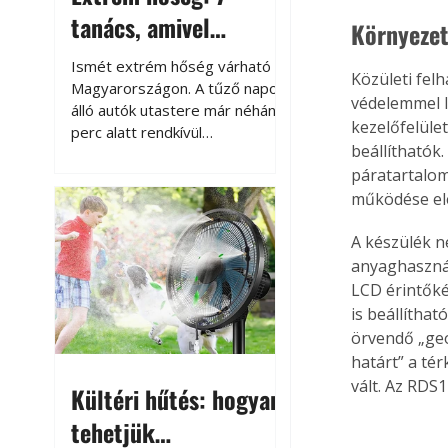
tanács, amivel
Környezet
megóvhatjuk
Ismét extrém hőség várható
Közületi felh
autónkat a nyári
Magyarországon. A tűző napon
védelemmel lá
álló autók utastere már néhány
károktól
kezelőfelüle
perc alatt rendkívül
beállíthatók
felmelegszik, és rövid időn belül
páratartalom
akár a 60-70 °C-ot is
megközelítheti. Ez nemcsak a
működése el
beszállást teszi kellemetlenné,
A készülék 
hanem az autó állapotára és a
benne hagyott tárgyakra is
anyaghasznál
káros hatással lehet. Néhány
LCD érintőké
egyszerű óvintézkedéssel
is beállítha
azonban jelentősen
örvendő „geo
csökkenthetjük a hőség káros
határt” a té
hatásait.
vált. Az RDS
Kültéri hűtés: hogyan
tehetjük