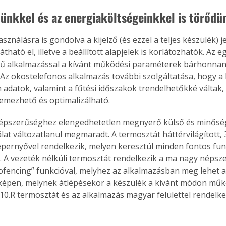
ünkkel és az energiaköltségeinkkel is törődü
asználásra is gondolva a kijelző (és ezzel a teljes készülék) j
tható el, illetve a beállított alapjelek is korlátozhatók. Az eg
tű alkalmazással a kívánt működési paraméterek bárhonna
. Az okostelefonos alkalmazás további szolgáltatása, hogy a
 adatok, valamint a fűtési időszakok trendelhetőkké váltak,
emezhető és optimalizálható.
népszerűséghez elengedhetetlen megnyerő külső és minőség
at változatlanul megmaradt. A termosztát háttérvilágított, 3
pernyővel rendelkezik, melyen keresztül minden fontos funk
tó. A vezeték nélküli termosztát rendelkezik a ma nagy néps
fencing” funkcióval, melyhez az alkalmazásban meg lehet adn
rképen, melynek átlépésekor a készülék a kívánt módon műkö
110.R termosztát és az alkalmazás magyar felülettel rendelke