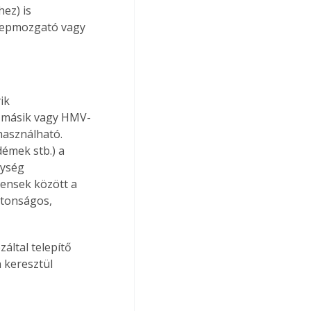
ez) is 
lepmozgató vagy 
ik 
 a másik vagy HMV-
használható. 
démek stb.) a 
ység 
ensek között a 
ztonságos, 
által telepítő 
 keresztül 