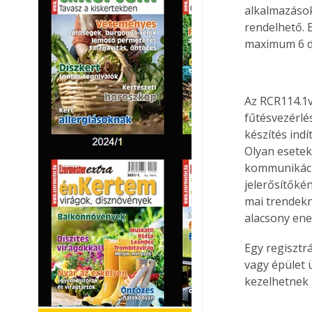
alkalmazások
rendelhető.
maximum 6 d
Az RCR114.1v
fűtésvezérlé
készítés ind
Olyan esetekb
kommunikáci
jelerősítőké
mai trendekn
alacsony en
Egy regisztrá
vagy épület 
kezelhetnek 