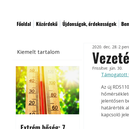
Főoldal
Közérdekű
Újdonságok, érdekességek
Bem
2020. dec. 28.
2 per
Vezeté
Kiemelt tartalom
Frissítve:
jún. 30.
Támogatott 
Az új RDS110
hőmérsékleté
jelentősen b
határérték a
kapcsoló jele
Extrém hőség: 7