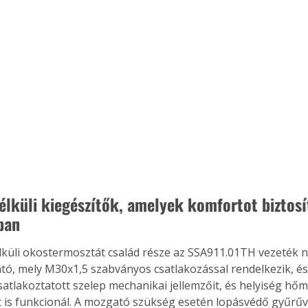
élküli kiegészítők, amelyek komfortot biztosí
ban
lküli okostermosztát család része az SSA911.01TH vezeték né
ó, mely M30x1,5 szabványos csatlakozással rendelkezik, é
csatlakoztatott szelep mechanikai jellemzőit, és helyiség hőm
 is funkcionál. A mozgató szükség esetén lopásvédő gyűrűve