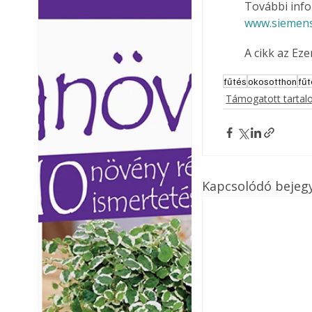
További info
Ezermester lapszámai. A
Ezermester lapszámai
www.siemen
Laptapir kényelmes megoldás,
Laptapir kényelmes 
mert: – t
mert: – t
A cikk az Ez
fűtés
okosotthon
fű
Támogatott tarta
Kapcsolódó bejeg