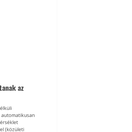
tanak az 
lküli 
s automatikusan 
érséklet 
l (közületi 