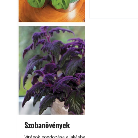
A modern épített k
Szobanövények
Virágoskert: k
teraszon, laká
Virágok gondozása a lakásban,