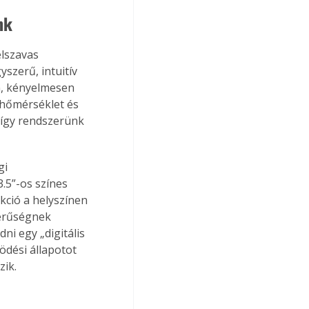
nk
elszavas 
yszerű, intuitív 
n, kényelmesen 
 hőmérséklet és 
 így rendszerünk 
i 
.5”-os színes 
ció a helyszínen 
zerűségnek 
i egy „digitális 
dési állapotot 
zik.