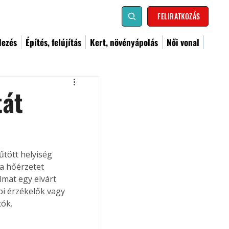
FELIRATKOZÁS
dezés
Építés, felújítás
Kert, növényápolás
Női vonal
tát
tött helyiség 
a hőérzetet 
lmat egy elvárt 
bi érzékelők vagy 
tók.