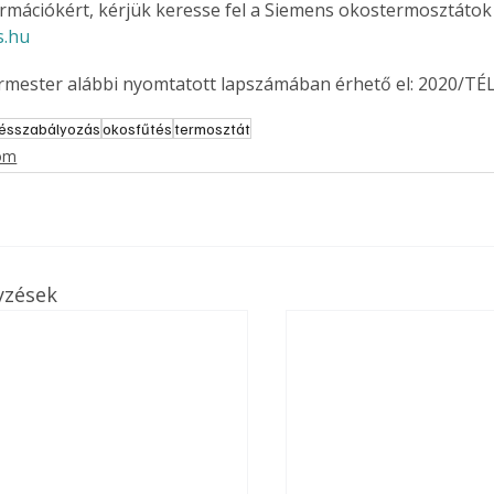
rmációkért, kérjük keresse fel a Siemens okostermosztátok 
. A
s.hu
megoldás,
ermester alábbi nyomtatott lapszámában érhető el: 2020/TÉL
tésszabályozás
okosfűtés
termosztát
lom
yzések