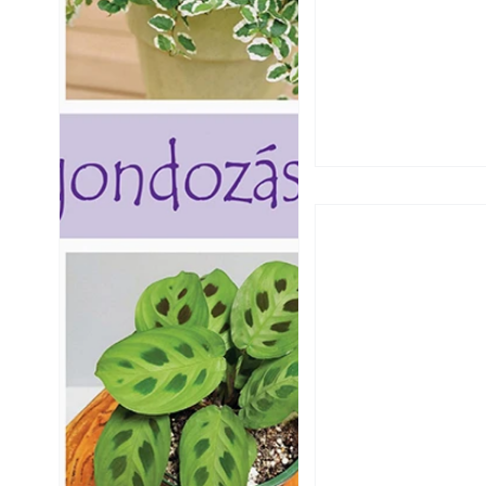
Hogyan válasszunk
fenntartható kert