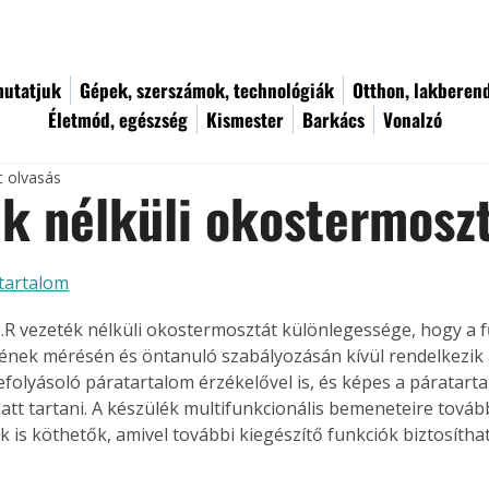
utatjuk
Gépek, szerszámok, technológiák
Otthon, lakberen
Életmód, egészség
Kismester
Barkács
Vonalzó
c olvasás
k nélküli okostermosz
tartalom
.R vezeték nélküli okostermosztát különlegessége, hogy a fű
nek mérésén és öntanuló szabályozásán kívül rendelkezik 
efolyásoló páratartalom érzékelővel is, és képes a páratarta
latt tartani. A készülék multifunkcionális bemeneteire továb
k is köthetők, amivel további kiegészítő funkciók biztosítha