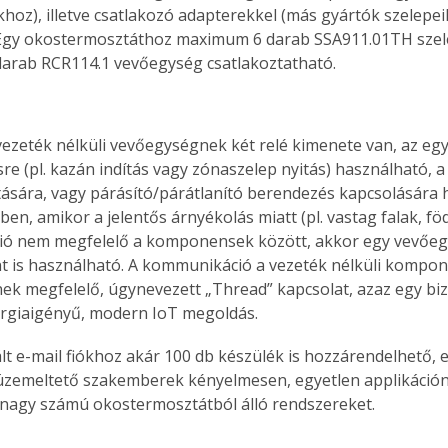
hoz), illetve csatlakozó adapterekkel (más gyártók szelepeih
 Egy okostermosztáthoz maximum 6 darab SSA911.01TH sze
arab RCR114.1 vevőegység csatlakoztatható.
ezeték nélküli vevőegységnek két relé kimenete van, az egy
sre (pl. kazán indítás vagy zónaszelep nyitás) használható,
ítására, vagy párásító/párátlanító berendezés kapcsolására 
en, amikor a jelentős árnyékolás miatt (pl. vastag falak, fö
ó nem megfelelő a komponensek között, akkor egy vevőeg
nt is használható. A kommunikáció a vezeték nélküli kompon
ek megfelelő, úgynevezett „Thread” kapcsolat, azaz egy bi
ergiaigényű, modern IoT megoldás.
lt e-mail fiókhoz akár 100 db készülék is hozzárendelhető, ez
üzemeltető szakemberek kényelmesen, egyetlen applikáción
nagy számú okostermosztátból álló rendszereket.