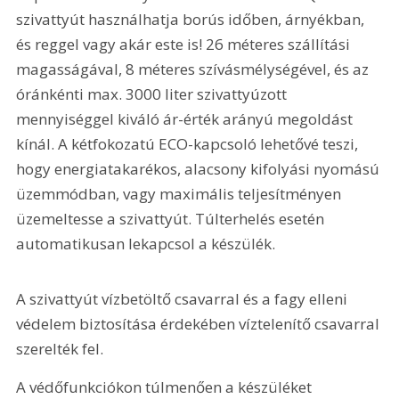
szivattyút használhatja borús időben, árnyékban, 
és reggel vagy akár este is! 26 méteres szállí­tási 
magasságával, 8 méteres szívásmélységével, és az 
óránkénti max. 3000 liter szivattyúzott 
mennyiséggel kiváló ár-érték arányú megoldást 
kínál. A kétfokozatú ECO-kapcsoló lehetővé teszi, 
hogy energiatakarékos, alacsony kifolyási nyomású 
üzemmódban, vagy maximális teljesítményen 
üzemeltesse a szivattyút. Túlterhelés esetén 
automatikusan lekapcsol a készülék.
A szivattyút vízbetöltő csavarral és a fagy elleni 
védelem biztosítása érdekében víztelenítő csavarral 
szerelték fel.
A védőfunkciókon túlmenően a készüléket 