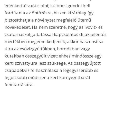
édenkertté varázsolni, különös gondot kell 
fordítania az öntözésre, hiszen kizárólag így 
biztosíthatja a növényzet megfelelő ütemű 
növekedését. Ha nem szeretné, hogy az ivóvíz- és 
csatornaszolgáltatással kapcsolatos díjak jelentős 
mértékben megemelkedjenek, akkor hasznosítsa 
újra az esővízgyűjtőkben, hordókban vagy 
kutakban összegyűlt vizet: ehhez mindössze egy 
kerti szivattyúra lesz szüksége. Az összegyűjtött 
csapadékvíz felhasználása a legegyszerűbb és 
legolcsóbb módszer a kert környezetbarát 
fenntartására.