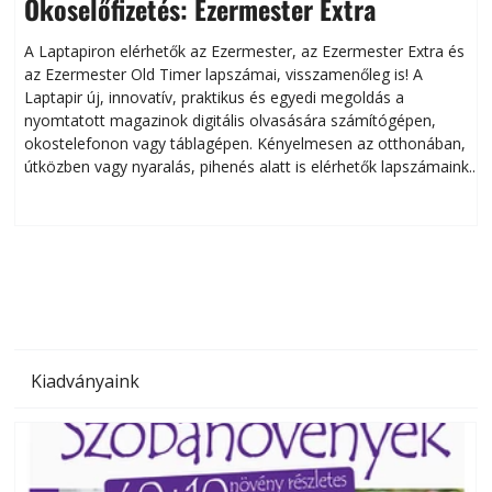
Okoselőfizetés: Ezermester Extra
A Laptapiron elérhetők az Ezermester, az Ezermester Extra és
az Ezermester Old Timer lapszámai, visszamenőleg is! A
Laptapir új, innovatív, praktikus és egyedi megoldás a
L
nyomtatott magazinok digitális olvasására számítógépen,
okostelefonon vagy táblagépen. Kényelmesen az otthonában,
útközben vagy nyaralás, pihenés alatt is elérhetők lapszámaink.
ú
Bárhol, bármikor, akár külföldön élve vagy dolgozva is
B
olvashatók az Ezermester lapszámai. A Laptapir kényelmes
megoldás, mert: – t
Kiadványaink