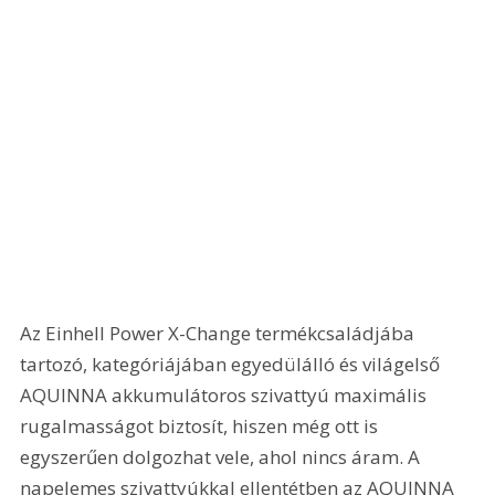
Az Einhell Power X-Change termékcsaládjába 
tartozó, kategóriájában egyedülálló és világelső 
AQUINNA akkumulátoros szivattyú maximális 
rugalmasságot biztosít, hiszen még ott is 
egyszerűen dolgozhat vele, ahol nincs áram. A 
napelemes szivattyúkkal ellentétben az AQUINNA 