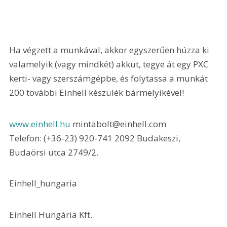
Ha végzett a munkával, akkor egyszerűen húzza ki 
valamelyik (vagy mindkét) akkut, tegye át egy PXC 
kerti- vagy szerszámgépbe, és folytassa a munkát 
200 további Einhell készülék bármelyikével!
www.einhell.hu 
mintabolt@einhell.com 
Telefon: (+36-23) 920-741 2092 Budakeszi, 
Budaörsi utca 2749/2.
Einhell_hungaria
Einhell Hungária Kft.