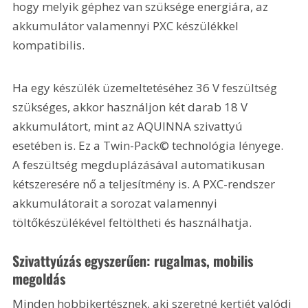
hogy melyik géphez van szüksége energiára, az 
akkumulátor valamennyi PXC készülékkel 
kompatibilis.
Ha egy készülék üzemeltetéséhez 36 V feszültség 
szükséges, akkor használjon két darab 18 V 
akkumulátort, mint az AQUINNA szivattyú 
esetében is. Ez a Twin-Pack© technológia lényege. 
A feszültség megduplázásával automatikusan 
kétszeresére nő a teljesítmény is. A PXC-rendszer 
akkumulátorait a sorozat valamennyi 
töltőkészülékével feltöltheti és használhatja.
Szivattyúzás egyszerűen: rugalmas, mobilis 
megoldás
Minden hobbikertésznek, aki szeretné kertjét valódi 