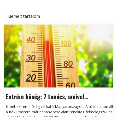
Kiemelt tartalom
Extrém hőség: 7 tanács, amivel
megóvhatjuk autónkat a nyári károktól
Ismét extrém hőség várható Magyarországon. A tűző napon álló
autók utastere már néhány perc alatt rendkívül felmelegszik, és