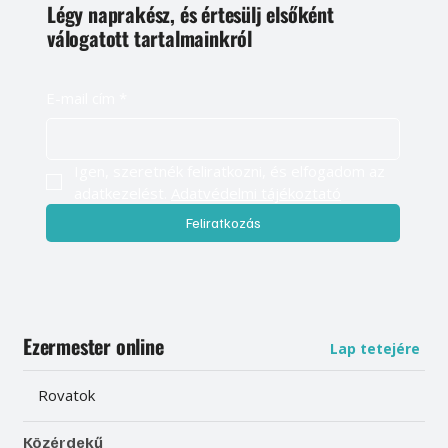
Légy naprakész, és értesülj elsőként
válogatott tartalmainkról
E-mail cím
*
Igen, szeretnék feliratkozni, és elfogadom az 
adatkezelést. 
Adatvédelmi tájékoztató
Feliratkozás
Ezermester online
Lap tetejére
Rovatok
Közérdekű