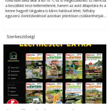
rövid időn belül akár a 60-70 °C-ot is megközelítheti. Ez nemcsak
n
a beszállást teszi kellemetlenné, hanem az autó állapotára és a
benne hagyott tárgyakra is káros hatással lehet. Néhány
egyszerű óvintézkedéssel azonban jelentősen csökkenthetjük a
hőség káros hatásait.
l
Szerkesztőségi