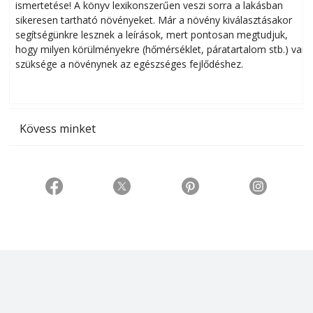
ismertetése! A könyv lexikonszerűen veszi sorra a lakásban
s
sikeresen tart­ha­tó növényeket. Már a növény kiválasztásakor
h
segítségünkre lesznek a leírások, mert pontosan megtudjuk,
k
hogy milyen körülményekre (hőmérséklet, páratartalom stb.) van
szüksége a növénynek az egészséges fejlődéshez.
t
Kövess minket