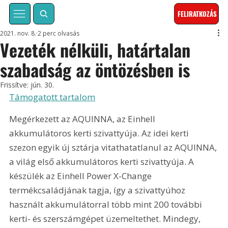
FELIRATKOZÁS
2021. nov. 8.
2 perc olvasás
Vezeték nélküli, határtalan
szabadság az öntözésben is
Frissítve:
jún. 30.
Támogatott tartalom
Megérkezett az AQUINNA, az Einhell 
akkumulátoros kerti szivattyúja. Az idei kerti 
szezon egyik új sztárja vitathatatlanul az AQUINNA, 
a világ első akkumulátoros kerti szivattyúja. A 
készülék az Einhell Power X-Change 
termékcsaládjának tagja, így a szivattyúhoz 
használt akkumulátorral több mint 200 további 
kerti- és szerszámgépet üzemeltethet. Mindegy, 