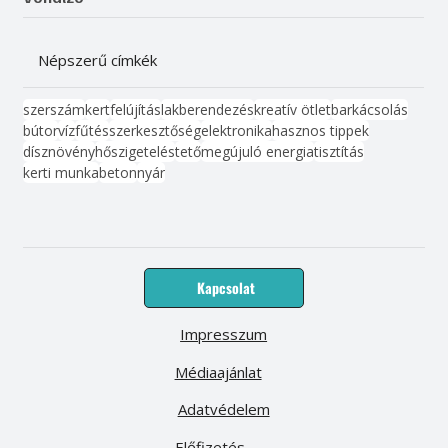
Népszerű címkék
szerszám
kert
felújítás
lakberendezés
kreatív ötlet
barkácsolás
bútor
víz
fűtés
szerkesztőség
elektronika
hasznos tippek
dísznövény
hőszigetelés
tető
megújuló energia
tisztítás
kerti munka
beton
nyár
Kapcsolat
Impresszum
Médiaajánlat
Adatvédelem
Előfizetés