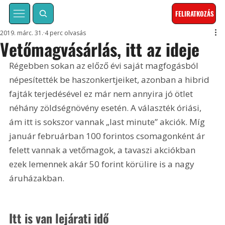
FELIRATKOZÁS
2019. márc. 31.
4 perc olvasás
Vetőmagvásárlás, itt az ideje
Régebben sokan az előző évi saját magfogásból 
népesítették be haszonkertjeiket, azonban a hibrid 
fajták terjedésével ez már nem annyira jó ötlet 
néhány zöldségnövény esetén. A választék óriási, 
ám itt is sokszor vannak „last minute” akciók. Míg 
január februárban 100 forintos csomagonként ár 
felett vannak a vetőmagok, a tavaszi akciókban 
ezek lemennek akár 50 forint körülire is a nagy 
áruházakban.
Itt is van lejárati idő