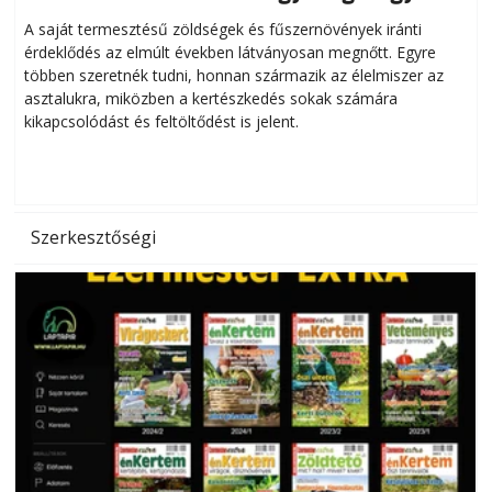
Helytakarékos kertészkedés
A saját termesztésű zöldségek és fűszernövények iránti
érdeklődés az elmúlt években látványosan megnőtt. Egyre
többen szeretnék tudni, honnan származik az élelmiszer az
l
asztalukra, miközben a kertészkedés sokak számára
kikapcsolódást és feltöltődést is jelent.
é
d
Szerkesztőségi