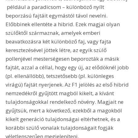
 például a paradicsom – különböző nyílt 
beporzású fajtáit egymástól távol nevelni. 
Előbbinek ellentéte a hibrid. Ezek magjai olyan 
szülőktől származnak, amelyek emberi 
beavatkozásra két különböző faj, vagy fajta 
keresztezésével jöttek létre, az egyik szülő 
pollenjével mesterségesen beporozták a másik 
fajtát, azzal a céllal, hogy egy új, az elődöknél jobb 
(pl. ellenállóbb), tetszetősebb (pl. különleges 
virágú) fajtát nyerjenek. Az F1 jelölés az első hibrid 
nemzedékről gyűjtött magból kikelt, a kívánt 
tulajdonságokkal rendelkező növény. Magjait ne 
gyűjtsük, mert a következő, ezekből a magokból 
kikelt generáció tulajdonságai eltérhetnek, és a 
korábbi szülő vonalak tulajdonságait fogják 
véletlenszerűen megjeleníteni.