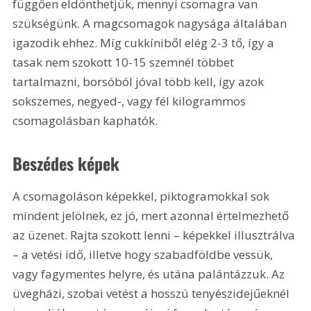
függően eldönthetjük, mennyi csomagra van 
szükségünk. A magcsomagok nagysága általában 
igazodik ehhez. Míg cukkíniből elég 2-3 tő, így a 
tasak nem szokott 10-15 szemnél többet 
tartalmazni, borsóból jóval több kell, így azok 
sokszemes, negyed-, vagy fél kilogrammos 
csomagolásban kaphatók.
Beszédes képek
A csomagoláson képekkel, piktogramokkal sok 
mindent jelölnek, ez jó, mert azonnal értelmezhető 
az üzenet. Rajta szokott lenni – képekkel illusztrálva 
– a vetési idő, illetve hogy szabadföldbe vessük, 
vagy fagymentes helyre, és utána palántázzuk. Az 
üvegházi, szobai vetést a hosszú tenyészidejűeknél 