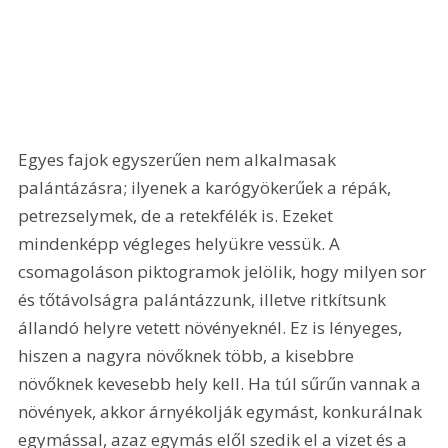
Egyes fajok egyszerűen nem alkalmasak 
palántázásra; ilyenek a karógyökerűek a répák, 
petrezselymek, de a retekfélék is. Ezeket 
mindenképp végleges helyükre vessük. A 
csomagoláson piktogramok jelölik, hogy milyen sor 
és tőtávolságra palántázzunk, illetve ritkítsunk 
állandó helyre vetett növényeknél. Ez is lényeges, 
hiszen a nagyra növőknek több, a kisebbre 
növőknek kevesebb hely kell. Ha túl sűrűn vannak a 
növények, akkor árnyékolják egymást, konkurálnak 
egymással, azaz egymás elől szedik el a vizet és a 