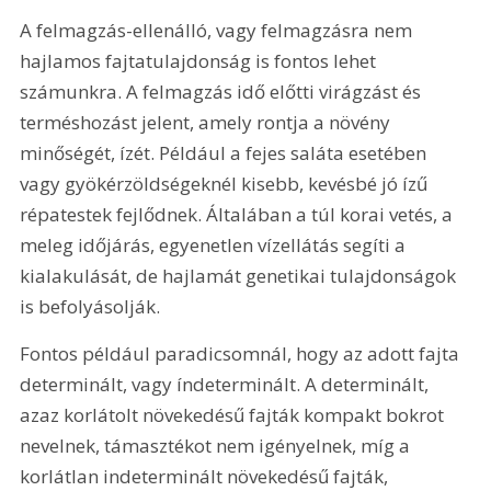
A felmagzás-ellenálló, vagy felmagzásra nem 
hajlamos fajtatulajdonság is fontos lehet 
számunkra. A felmagzás idő előtti virágzást és 
terméshozást jelent, amely rontja a növény 
minőségét, ízét. Például a fejes saláta esetében 
vagy gyökérzöldségeknél kisebb, kevésbé jó ízű 
répatestek fejlődnek. Általában a túl korai vetés, a 
meleg időjárás, egyenetlen vízellátás segíti a 
kialakulását, de hajlamát genetikai tulajdonságok 
is befolyásolják.
Fontos például paradicsomnál, hogy az adott fajta 
determinált, vagy índeterminált. A determinált, 
azaz korlátolt növekedésű fajták kompakt bokrot 
nevelnek, támasztékot nem igényelnek, míg a 
korlátlan indeterminált növekedésű fajták, 