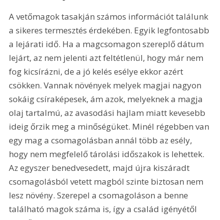
A vetőmagok tasakján számos információt találunk 
a sikeres termesztés érdekében. Egyik legfontosabb 
a lejárati idő. Ha a magcsomagon szereplő dátum 
lejárt, az nem jelenti azt feltétlenül, hogy már nem 
fog kicsírázni, de a jó kelés esélye ekkor azért 
csökken. Vannak növények melyek magjai nagyon 
sokáig csíraképesek, ám azok, melyeknek a magja 
olaj tartalmú, az avasodási hajlam miatt kevesebb 
ideig őrzik meg a minőségüket. Minél régebben van 
egy mag a csomagolásban annál több az esély, 
hogy nem megfelelő tárolási időszakok is lehettek. 
Az egyszer benedvesedett, majd újra kiszáradt 
csomagolásból vetett magból szinte biztosan nem 
lesz növény. Szerepel a csomagoláson a benne 
található magok száma is, így a család igényétől 