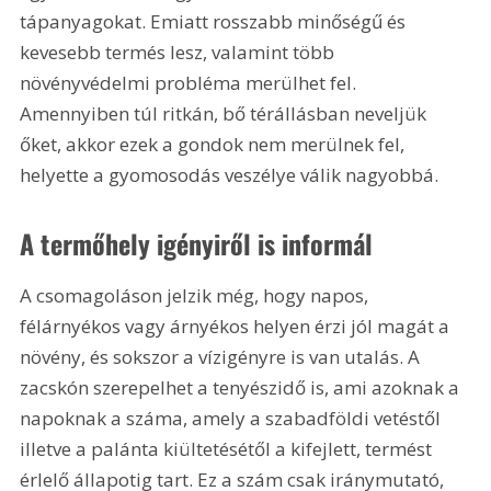
tápanyagokat. Emiatt rosszabb minőségű és 
kevesebb termés lesz, valamint több 
növényvédelmi probléma merülhet fel. 
Amennyiben túl ritkán, bő térállásban neveljük 
őket, akkor ezek a gondok nem merülnek fel, 
helyette a gyomosodás veszélye válik nagyobbá. 
A termőhely igényiről is informál
A csomagoláson jelzik még, hogy napos, 
félárnyékos vagy árnyékos helyen érzi jól magát a 
növény, és sokszor a vízigényre is van utalás. A 
zacskón szerepelhet a tenyészidő is, ami azoknak a 
napoknak a száma, amely a szabadföldi vetéstől 
illetve a palánta kiültetésétől a kifejlett, termést 
érlelő állapotig tart. Ez a szám csak iránymutató, 