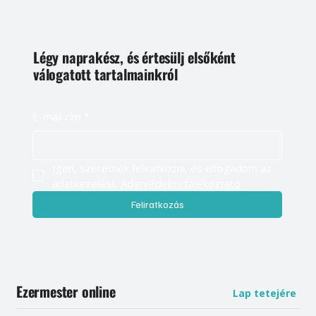
Légy naprakész, és értesülj elsőként
válogatott tartalmainkról
E-mail cím
*
Igen, szeretnék feliratkozni, és elfogadom az 
adatkezelést. 
Adatvédelmi tájékoztató
Feliratkozás
Ezermester online
Lap tetejére