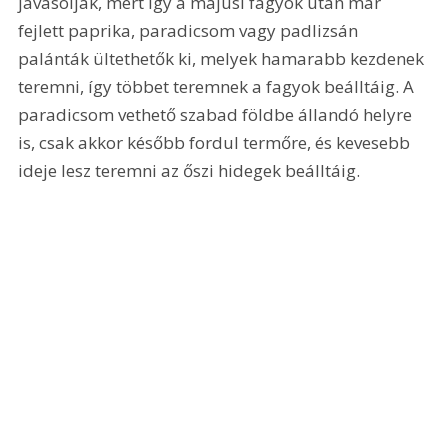
javasolják, mert így a májusi fagyok után már 
fejlett paprika, paradicsom vagy padlizsán 
palánták ültethetők ki, melyek hamarabb kezdenek 
teremni, így többet teremnek a fagyok beálltáig. A 
paradicsom vethető szabad földbe állandó helyre 
is, csak akkor később fordul termőre, és kevesebb 
ideje lesz teremni az őszi hidegek beálltáig.