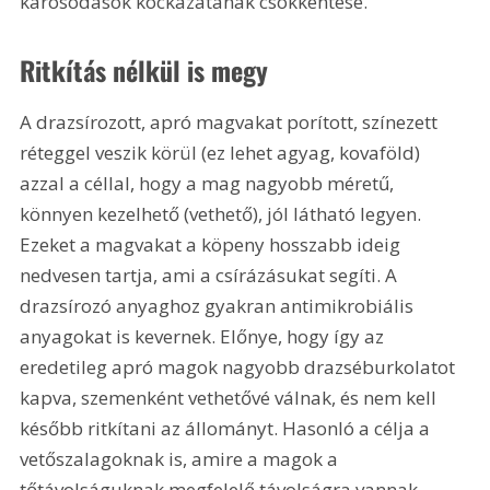
károsodások kockázatának csökkentése.
Ritkítás nélkül is megy
A drazsírozott, apró magvakat porított, színezett 
réteggel veszik körül (ez lehet agyag, kovaföld) 
azzal a céllal, hogy a mag nagyobb méretű, 
könnyen kezelhető (vethető), jól látható legyen. 
Ezeket a magvakat a köpeny hosszabb ideig 
nedvesen tartja, ami a csírázásukat segíti. A 
drazsírozó anyaghoz gyakran antimikrobiális 
anyagokat is kevernek. Előnye, hogy így az 
eredetileg apró magok nagyobb drazséburkolatot 
kapva, szemenként vethetővé válnak, és nem kell 
később ritkítani az állományt. Hasonló a célja a 
vetőszalagoknak is, amire a magok a 
tőtávolságuknak megfelelő távolságra vannak 