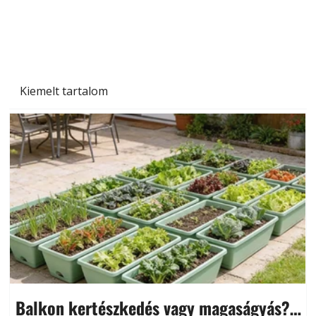
Szárazság a kertben – az aszály hatása a
növényekre és a védekezés lehetőségei
Kiemelt tartalom
Balkon kertészkedés vagy magaságyás?