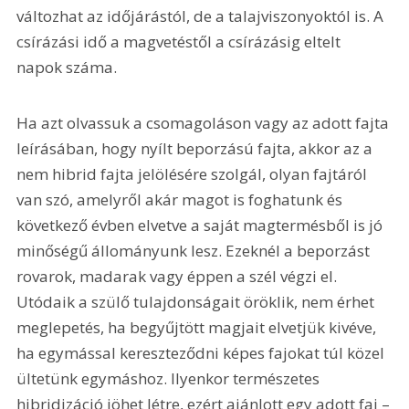
változhat az időjárástól, de a talajviszonyoktól is. A 
csírázási idő a magvetéstől a csírázásig eltelt 
napok száma.
Ha azt olvassuk a csomagoláson vagy az adott fajta 
leírásában, hogy nyílt beporzású fajta, akkor az a 
nem hibrid fajta jelölésére szolgál, olyan fajtáról 
van szó, amelyről akár magot is foghatunk és 
következő évben elvetve a saját magtermésből is jó 
minőségű állományunk lesz. Ezeknél a beporzást 
rovarok, madarak vagy éppen a szél végzi el. 
Utódaik a szülő tulajdonságait öröklik, nem érhet 
meglepetés, ha begyűjtött magjait elvetjük kivéve, 
ha egymással kereszteződni képes fajokat túl közel 
ültetünk egymáshoz. Ilyenkor természetes 
hibridizáció jöhet létre, ezért ajánlott egy adott faj –