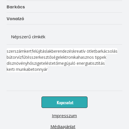
Barkács
Vonalzó
Népszerű címkék
szerszám
kert
felújítás
lakberendezés
kreatív ötlet
barkácsolás
bútor
víz
fűtés
szerkesztőség
elektronika
hasznos tippek
dísznövény
hőszigetelés
tető
megújuló energia
tisztítás
kerti munka
beton
nyár
Kapcsolat
Impresszum
Médiaajánlat