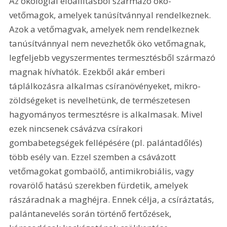
Az ökológiai előállításból származó öko-
vetőmagok, amelyek tanúsítvánnyal rendelkeznek. 
Azok a vetőmagvak, amelyek nem rendelkeznek 
tanúsítvánnyal nem nevezhetők öko vetőmagnak, 
legfeljebb vegyszermentes termesztésből származó 
magnak hívhatók. Ezekből akár emberi 
táplálkozásra alkalmas csíranövényeket, mikro-
zöldségeket is nevelhetünk, de természetesen 
hagyományos termesztésre is alkalmasak. Mivel 
ezek nincsenek csávázva csírakori 
gombabetegségek fellépésére (pl. palántadőlés) 
több esély van. Ezzel szemben a csávázott 
vetőmagokat gombaölő, antimikrobiális, vagy 
rovarölő hatású szerekben fürdetik, amelyek 
rászáradnak a maghéjra. Ennek célja, a csíráztatás, 
palántanevelés során történő fertőzések, 