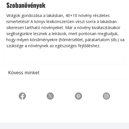
Szobanövények
Virágok gondozása a lakásban, 40+10 növény részletes
ismertetése! A könyv lexikonszerűen veszi sorra a lakásban
s
sikeresen tart­ha­tó növényeket. Már a növény kiválasztásakor
h
segítségünkre lesznek a leírások, mert pontosan megtudjuk,
k
hogy milyen körülményekre (hőmérséklet, páratartalom stb.) van
szüksége a növénynek az egészséges fejlődéshez.
t
Kövess minket