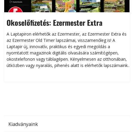
Okoselőfizetés: Ezermester Extra
A Laptapiron elérhetők az Ezermester, az Ezermester Extra és
az Ezermester Old Timer lapszámai, visszamenőleg is! A
Laptapir új, innovatív, praktikus és egyedi megoldás a
L
nyomtatott magazinok digitális olvasására számítógépen,
okostelefonon vagy táblagépen. Kényelmesen az otthonában,
útközben vagy nyaralás, pihenés alatt is elérhetők lapszámaink.
ú
Bárhol, bármikor, akár külföldön élve vagy dolgozva is
B
olvashatók az Ezermester lapszámai. A Laptapir kényelmes
megoldás, mert: – t
Kiadványaink