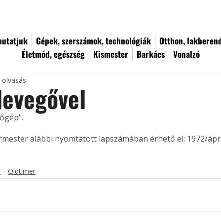
utatjuk
Gépek, szerszámok, technológiák
Otthon, lakberen
Életmód, egészség
Kismester
Barkács
Vonalzó
c olvasás
levegővel
őgép". 
ermester alábbi nyomtatott lapszámában érhető el: 1972/ápril
s
Oldtimer