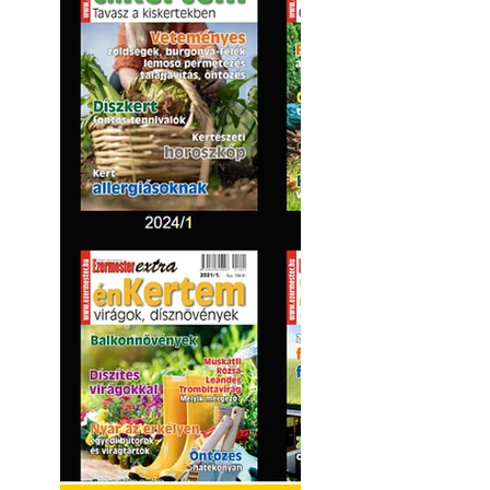
Betonjárda készít
készül tartós bet