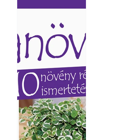
Ezermester lapszámai. A
Ezermester lapszámai
Laptapir kényelmes megoldás,
Laptapir kényelmes 
mert: – t
mert: – t