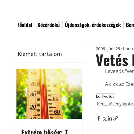
Főoldal
Közérdekű
Újdonságok, érdekességek
Bem
2009. jún. 29.
1 per
Vetés 
Kiemelt tartalom
Levegős "vet
A cikk az Ez
kert
vetés
Kert, növényápolá
Extrém hőség: 7