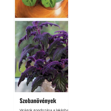
Szobanövények
Virágoskert: k
teraszon, laká
Virágok gondozása a lakásban,